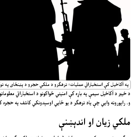
په آکاخیل کې استخباراتي عملیات؛ ترهګرو د ملکي حجرو د پټنځای په توګه ک
د خیبر د آکاخیل سیمې په باړه کې امنیتي ځواکونو د استخباراتي معلوم
و. راپورونه وایي چې یاد ترهګر د یو ځایي اوسېدونکي کاشف په حجره ک
ملکي زیان او اندېښنې