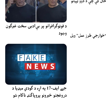
ه ډلې یې یو کس وژل شوی او ۶ ټپیان شوي دي، په داسې حال کې چې د دوو ټپیانو
د فوټوګرافرانو پر بې‌ادبۍ سخت غبرګون
وښود
 “خوارجي طرزِ عمل” ویل
جے ایف-17 په اړه د ګودي میډیا د
دروغجنو خبرونو پروپاګنډ ناکام شو