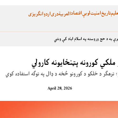
لیم
تاریخ
امنیت
لوبې
اقتصاد
العربية
دری
اردو
انگریزی
رې به د حج وروسته په اسلام اباد کې وشي
 ملکي کورونه پټنځایونه کارولي
ور؛ ترهګر د خلکو د کورونو څخه د ډال په توګه استفاده کوي
April 28, 2026