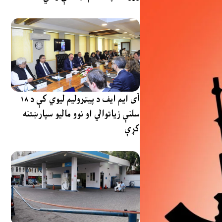
آی ایم ایف د پیټرولیم لیوي کې د ۱۸
سلنې زیاتوالي او نوو مالیو سپارښتنه
کړې