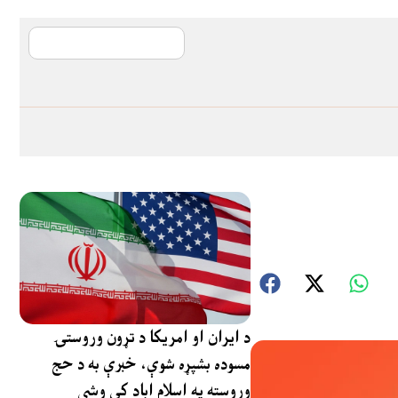
آی ایم ایف د پیټ
د ایران او امریکا د تړون وروستۍ
مسوده بشپړه شوې، خبرې به د حج
وروسته په اسلام اباد کې وشي