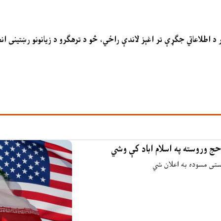
د اطلاعاتي جګړې تر اغېز لاندې راځي، څو د ترهګرو د زیانونو رښتینی ا
حج وروسته په اسلام اباد کې وشي
وستی مسوده به اعلان شي