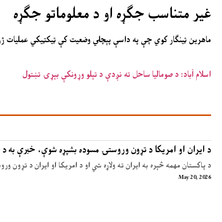
غیر متناسب جګړه او د معلوماتو جګړه
ماهرین ټینګار کوي چې په داسې پېچلي وضعیت کې ټیکټیکي عملیات ژر 
اسلام آباد: د صومالیا ساحل ته نږدې د تېلو وړونکې بېړۍ تښتول
د ایران او امریکا د تړون وروستۍ مسوده بشپړه شوې، خبرې به د 
د پاکستان مهمه څېره به ایران ته ولاړه شي او د امریکا او ایران د تړون ور
May 20, 2026