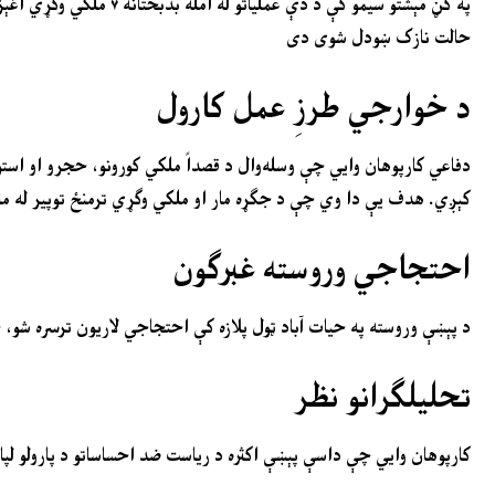
حالت نازک ښودل شوی دی
د خوارجي طرزِ عمل کارول
دفاعي کارپوهان وايي چې وسله‌وال د قصداً ملکي کورونو، حجرو او است
کېږي. هدف یې دا وي چې د جګړه مار او ملکي وګړي ترمنځ توپیر له من
احتجاجي
وروسته
غبرګون
د پېښې وروسته په حیات آباد ټول پلازه کې احتجاجي لاریون ترسره شو، چې پکې شاوخوا ۵۰۰ څخه تر
تحلیلګرانو نظر
کارپوهان وايي چې داسې پېښې اکثره د ریاست ضد احساساتو د پارولو لپار