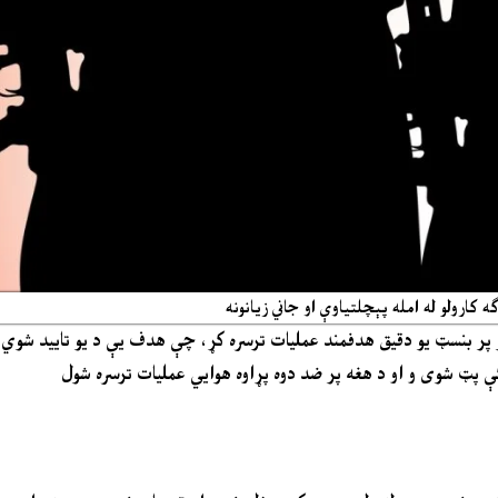
ارولو له امله پېچلتیاوې او جاني زیانونه
اتو پر بنسټ یو دقیق هدفمند عملیات ترسره کړ، چې هدف یې د یو تایید شوي
ې پټ شوی و او د هغه پر ضد دوه پړاوه هوایي عملیات ترسره شول