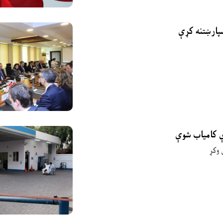
ې کامیاب شوې
 وکړ