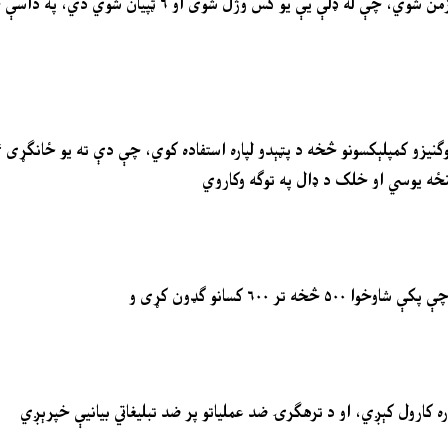
په ګڼ مېشتو سیمو کې د دې عملیاتو له امله بدبختانه ۷ ملکي وګړي اغېزمن شوي، چې ل
وګنیزو کمپلېکسونو څخه د پټېدو لپاره استفاده کوي، چې دې ته یو ځانګړی
ځه یوسي او خلک د ډال په توګه وکاروي
 ۶۰۰ کسانو ګډون کړی و
ه کارول کېږي، او د ترهګرۍ ضد عملیاتو پر ضد تبلیغاتي بیانیې خپرېږي