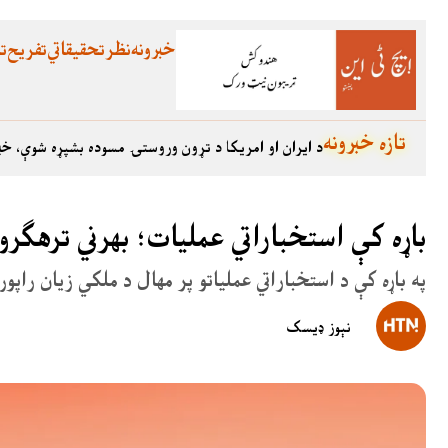
خبرونه
نظر
تحقیقاتي
تفریح
تع
تازه خبرونه
د ایران او امریکا د تړون وروستۍ مسوده بشپړه شوې، خب
باړه کې استخباراتي عملیات؛ بهرني ترهګرو
په باړه کې د استخباراتي عملیاتو پر مهال د ملکي زیان راپ
نېوز ډیسک