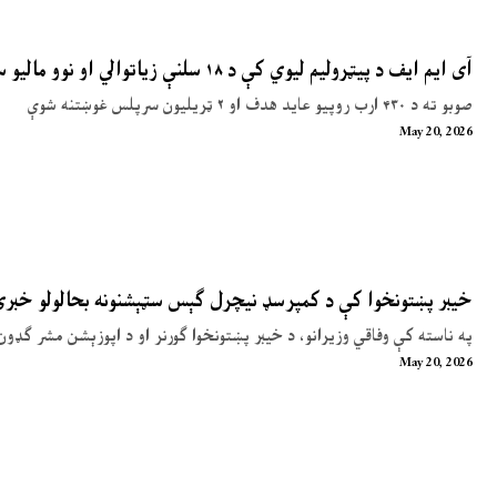
آی ایم ایف د پیټرولیم لیوي کې د ۱۸ سلنې زیاتوالي او نوو مالیو سپارښتنه کړې
صوبو ته د ۴۳۰ ارب روپیو عاید هدف او ۲ ټریلیون سرپلس غوښتنه شوې
May 20, 2026
خیبر پښتونخوا کې د کمپرسډ نیچرل ګېس سټېشنونه بحالولو خبر
په ناسته کې وفاقي وزیرانو، د خیبر پښتونخوا ګورنر او د اپوزېشن مشر ګډون
May 20, 2026