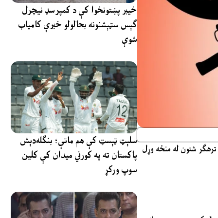
خیبر پښتونخوا کې د کمپرسډ نیچرل
ګېس سټېشنونه بحالولو خبرې کامیاب
شوې
سلېټ ټېسټ کې هم ماتې؛ بنګله‌دېش
 ترهګر شتون له منځه وړل
پاکستان ته په کورني میدان کې کلین
سوپ ورکړ