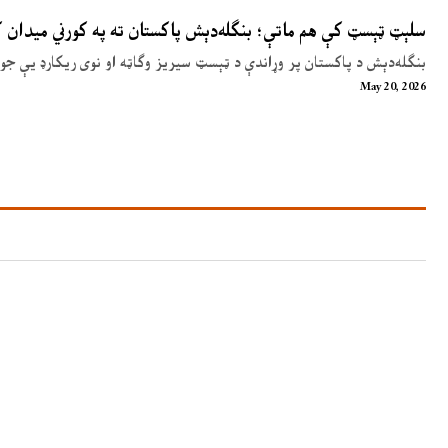
سلېټ ټېسټ کې هم ماتې؛ بنګله‌دېش پاکستان ته په کورني میدان
بنګله‌دېش د پاکستان پر وړاندې د ټېسټ سیریز وګاټه او نوی ریکارډ یې جوړ
May 20, 2026