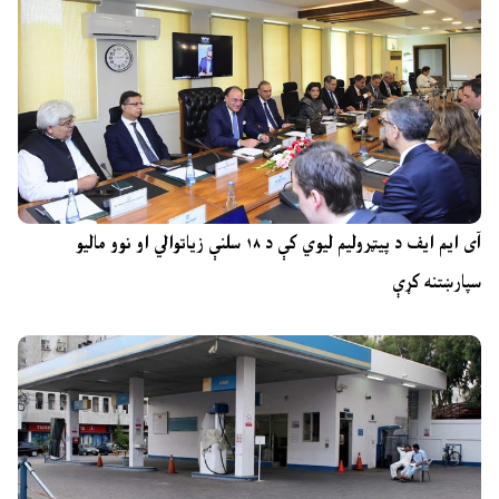
آی ایم ایف د پیټرولیم لیوي کې د ۱۸ سلنې زیاتوالي او نوو مالیو
سپارښتنه کړې