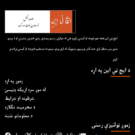
ايچ ټي اين هغه مهم غږونه او کيسې راوړو چې له مرکزي رسنيو پټ وي. زموږ خبري رښتيني او د پېښو
بشپړ پس منظر لري. هندکُش ټريبيون نيټورک له لرې پرتو سيمو نه مستقيم خبرونه او کيسې وړاندې
کوي
د ايچ ټي اين په اړه
زموږ په اړه
له موږ سره اړیکه ونیسئ
شرطونه او شرایط
د محرمیت تګلاره
د معلوماتو شننه
زموږ ټولنیزې رسنۍ