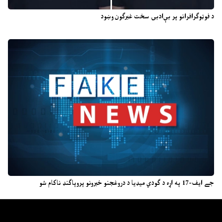
د فوټوګرافرانو پر بې‌ادبۍ سخت غبرګون وښود
جے ایف-17 په اړه د ګودي میډیا د دروغجنو خبرونو پروپاګنډ ناکام شو