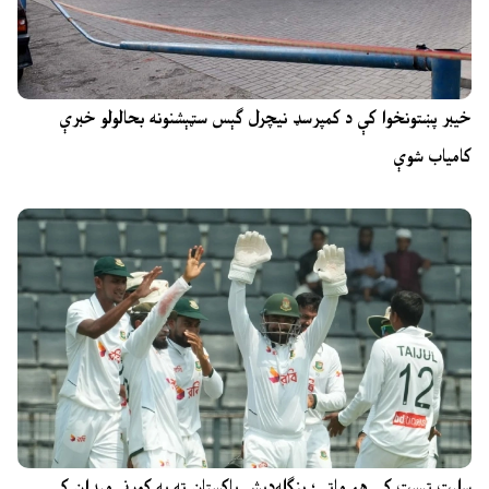
خیبر پښتونخوا کې د کمپرسډ نیچرل ګېس سټېشنونه بحالولو خبرې
کامیاب شوې
سلېټ ټېسټ کې هم ماتې؛ بنګله‌دېش پاکستان ته په کورني میدان کې