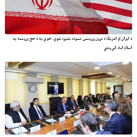
د ایران او امریکا د تړون وروستۍ مسوده بشپړه شوې، خبرې به د حج وروسته په
اسلام اباد کې وشي