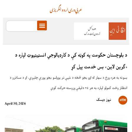
عربي
دری
اردو
انگریزی
د بلوچستان حکومت په کوټه کې د کارډیالوجي انسټیټیوټ لپاره د
«ګرین لاین» بس خدمت پیل کړ
بسونه به هره ورځ د سهار له اوو بجو څخه د شپې تر یوولسو بجو پورې چلېږي، او د مسافرو د
انتظار وخت کمولو لپاره به هر ۴۵ دقیقې وروسته حرکت کوي
نېوز ډیسک
April 30, 2026