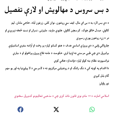
د بس سروس د مهالویش او لارې تفصیل
د دې بس لاره به د بی اې مال، ایف سي روغتون، نوان کلی، زرغون آباد، حاجي مانان، لیبر
کالوني، عبدل خالق چوک، کرسچن کالوني، هایوې مارټ، ملیزئی، نسران او نسټ څخه تېرېږي او
تر د زړه روغتون پورې رسېږي
چارواکي وايي د دې پروژې اساسي هدف د هغو کسانو لپاره پر وخت او آرامه سفري اسانتیاوې
برابرول دي چې طبي مرستې ته اړتیا لري. حکومت د عامه فلاح پروژو پراخولو او د ښاري
ټرانسپورټ نظام ښه کولو لپاره دوامداره هڅې کوي
دا اقدام په کوټه کې د تګ راتګ او د روغتیايي مرکزونو ته د لاسرسي د لا پیاوړتیا په لور یو مهم
ګام بلل کېږي
نور ولولئ
اسلامي امارت د ۱۷ مادو نوی قانون نافذ کړی چې د مذهبي فعالیتونو کنټرول سختوي