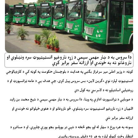
دا سروس به د ښار مهمې سیمې د زړه ناروغیو انسټیټیوټ سره ونښلوي او
ناروغانو ته به خوندي او ارزانه سفر برابر کړي
کوټه: د وزیر اعلیٰ میر سرفراز بګټي په هدایت د بلوچستان حکومت په کوټه کې د کارډیالوجي
انسټیټیوټ لپاره نوې «ګرین لاین» بس سروس پیل کړی، چې هدف یې د عامه ټرانسپورټ او د
روغتیايي اسانتیاوو ته د لاسرسي ښه کول دي
د صوبايي د ټرانسپورټ ادارې په وینا، دا سروس به د ښار مهمې سیمې د شیخ محمد بن زاید
النهيان د زړه ناروغیو انسټیټیوټ سره ونښلوي، څو ناروغانو او د هغوی خپلوانو ته خوندي او
ارزانه سفر برابر شي
بسونه به هره ورځ د سهار له اوو بجو څخه د شپې تر یوولسو بجو پورې چلېږي، او د مسافرو د
انتظار وخت کمولو لپاره به هر ۴۵ دقیقې وروسته روانېږي