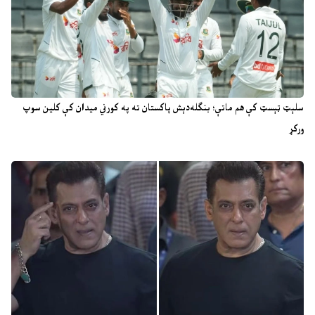
سلېټ ټېسټ کې هم ماتې؛ بنګله‌دېش پاکستان ته په کورني میدان کې کلین سوپ
ورکړ