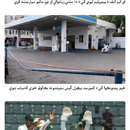
آی ایم ایف د پیټرولیم لیوي کې د ۱۸ سلنې زیاتوالي او نوو مالیو سپارښتنه کړې
خیبر پښتونخوا کې د کمپرسډ نیچرل ګېس سټېشنونه بحالولو خبرې کامیاب شوې