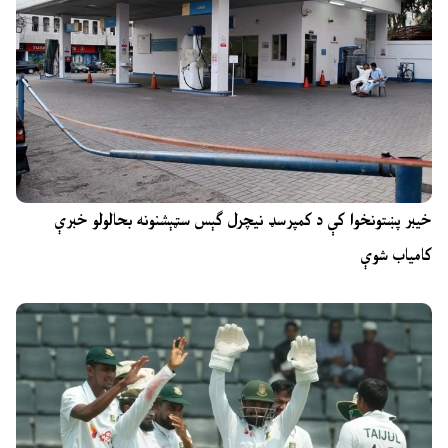
خیبر پښتونخوا کې د کمپرسډ نیچرل ګېس سټېشنونه بحالولو خبرې
کامیاب شوې