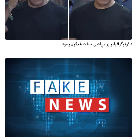
د فوټوګرافرانو پر بې‌ادبۍ سخت غبرګون وښود