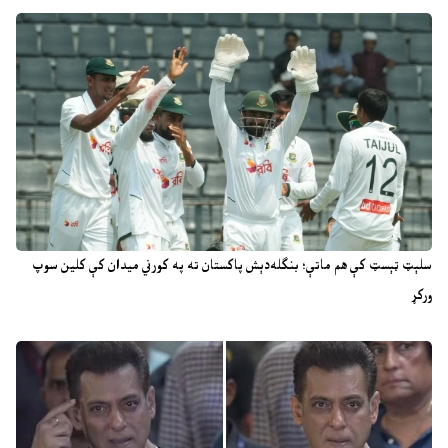
سلېټ ټېسټ کې هم ماتې؛ بنګله‌دېش پاکستان ته په کورني میدان کې کلین سوپ
ورکړ