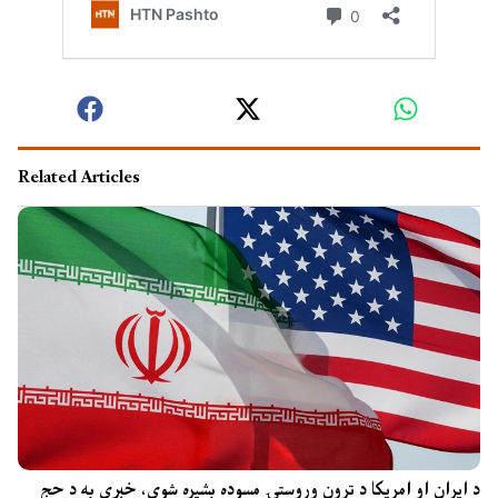
Related Articles
د ایران او امریکا د تړون وروستۍ مسوده بشپړه شوې، خبرې به د حج