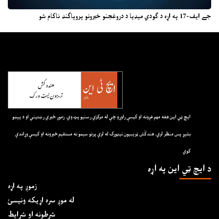
جے ایف-17 په اړه د ګودي میډیا د دروغجنو خبرونو پروپاګنډ ناکام شو
ايچ ټي اين هغه مهم غږونه او کيسې راوړو چې له مرکزي رسنيو پټ وي. زموږ خبري رښتيني او د پېښو
بشپړ پس منظر لري. هندکُش ټريبيون نيټورک له لرې پرتو سيمو نه مستقيم خبرونه او کيسې وړاندې
کوي
د ايچ ټي اين په اړه
زموږ په اړه
له موږ سره اړیکه ونیسئ
شرطونه او شرایط