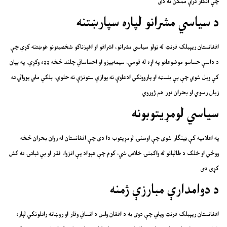
چې انکار ترې ممکن نه دی
د سیاسي مشرانو لپاره سپارښتنه
افغانستان ریپبلک فرنټ له ټولو سیاسي مشرانو، اشرافو او اغېزناکو شخصیتونو غوښتنه کړې چې
د داسې حساسو موضوعاتو په اړه له قومي، سیمه‌ییزو او احساساتي چلند څخه ډډه وکړي. په بیان
کې ویل شوي چې بې بنسټه او پاروونکي ادعاوې نه یوازې ستونزې نه حلوي، بلکې ملي یووالي ته
زیان رسوي او بحران نور هم ژوروي
سیاسي لومړیتوبونه
په اعلامیه کې ټینګار شوی چې اوسنۍ لومړیتوب دا دی چې افغانستان له روان بحران څخه
ووځي او خلک د طالبانو له واکمنۍ خلاص شي، کوم چې هېواد یې انزوا، فقر او بې ثباتۍ ته کش
کړی دی
د دوامدارې مبارزې ژمنه
افغانستان ریپبلک فرنټ ویلي چې دوی به د افغان ولس د انساني وقار او روښانه راتلونکي لپاره