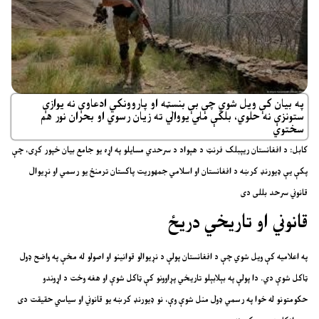
په بیان کې ویل شوي چې بې بنسټه او پاروونکي ادعاوې نه یوازې
ستونزې نه حلوي، بلکې ملي یووالي ته زیان رسوي او بحران نور هم
سختوي
کابل
: د افغانستان ریپبلک فرنټ د هېواد د سرحدي مسایلو په اړه یو جامع بیان خپور کړی، چې
پکې یې ډیورنډ کرښه د افغانستان او اسلامي جمهوریت پاکستان ترمنځ یو رسمي او نړیوال
قانوني سرحد بللی دی
قانوني او تاریخي دریځ
په اعلامیه کې ویل شوي چې د افغانستان پولې د نړیوالو قوانینو او اصولو له مخې په واضح ډول
ټاکل شوې دي. دا پولې په بېلابېلو تاریخي پړاوونو کې ټاکل شوې او هغه وخت د اړوندو
حکومتونو له خوا په رسمي ډول منل شوې وې، نو ډیورنډ کرښه یو قانوني او سیاسي حقیقت دی