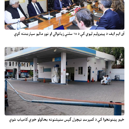
آی ایم ایف د پیټرولیم لیوي کې د ۱۸ سلنې زیاتوالي او نوو مالیو سپارښتنه کړې
خیبر پښتونخوا کې د کمپرسډ نیچرل ګېس سټېشنونه بحالولو خبرې کامیاب شوې