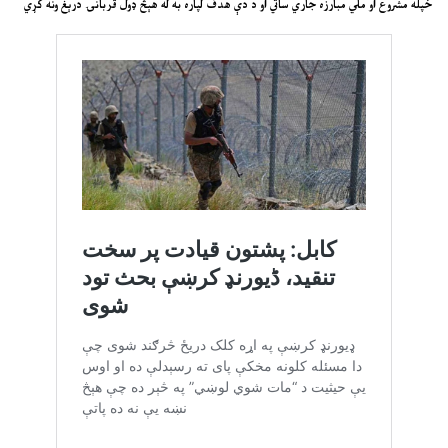
خپله مشروع او ملي مبارزه جاري ساتي او د دې هدف لپاره به له هېڅ ډول قربانۍ درېغ ونه کړي