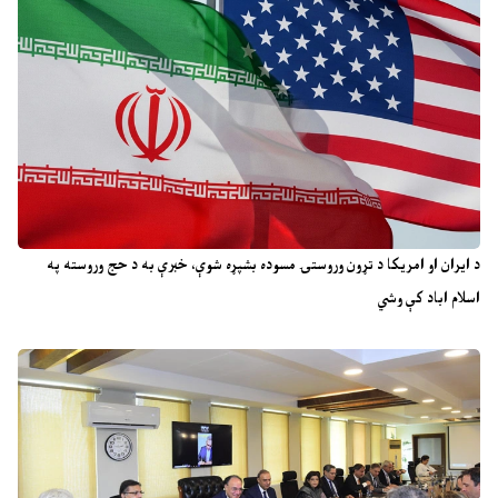
د ایران او امریکا د تړون وروستۍ مسوده بشپړه شوې، خبرې به د حج وروسته په
اسلام اباد کې وشي