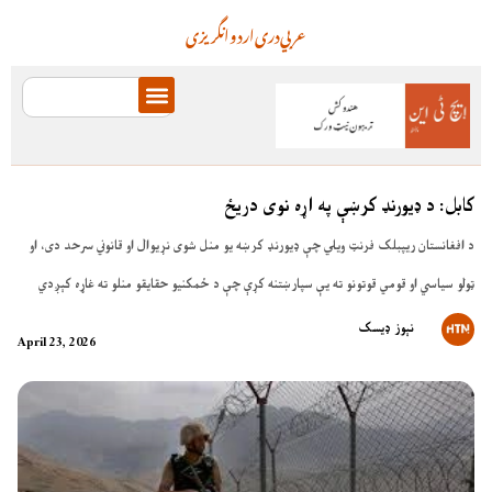
عربي
دری
اردو
انگریزی
کابل: د ډیورنډ کرښې په اړه نوی دریځ
د افغانستان ریپبلک فرنټ ویلي چې ډیورنډ کرښه یو منل شوی نړیوال او قانوني سرحد دی، او
ټولو سیاسي او قومي قوتونو ته یې سپارښتنه کړې چې د ځمکنیو حقایقو منلو ته غاړه کېږدي
نېوز ډیسک
April 23, 2026