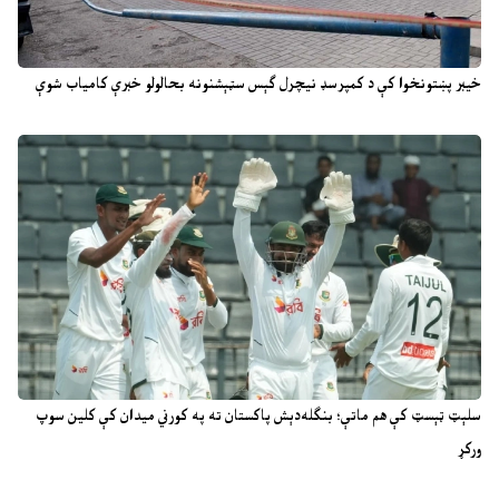
خیبر پښتونخوا کې د کمپرسډ نیچرل ګېس سټېشنونه بحالولو خبرې کامیاب شوې
سلېټ ټېسټ کې هم ماتې؛ بنګله‌دېش پاکستان ته په کورني میدان کې کلین سوپ
ورکړ