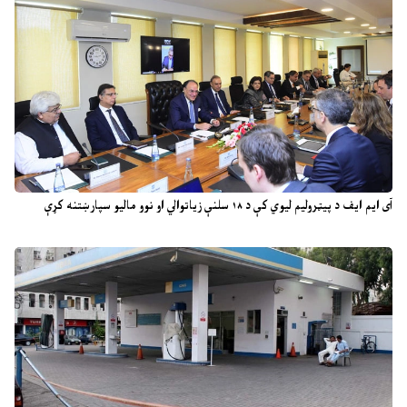
آی ایم ایف د پیټرولیم لیوي کې د ۱۸ سلنې زیاتوالي او نوو مالیو سپارښتنه کړې