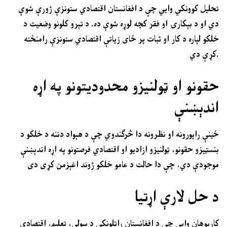
تحلیل کوونکي وایي چې د افغانستان اقتصادي ستونزې ژورې شوې
دي او د بېکارۍ او فقر کچه لوړه شوې ده. د تېرو کلونو وضعیت د
خلکو لپاره د کار او ثبات پر ځای زیاتې اقتصادي ستونزې رامنځته
کړې دي.
حقونو او ټولنیزو محدودیتونو په اړه
اندېښنې
ځینې راپورونه او نظرونه دا څرګندوي چې د هېواد دننه د خلکو د
بنسټیزو حقونو، ټولنیزو ازادیو او اقتصادي فرصتونو په اړه اندېښنې
موجودې دي، چې دا حالت د عامو خلکو ژوند اغېزمن کړی دی
د حل لارې اړتیا
کارپوهان وایي چې د افغانستان راتلونکی د سولې، تعلیم، اقتصادي