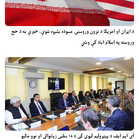
د ایران او امریکا د تړون وروستۍ مسوده بشپړه شوې، خبرې به د حج
وروسته په اسلام اباد کې وشي
آی ایم ایف د پیټرولیم لیوي کې د ۱۸ سلنې زیاتوالي او نوو مالیو