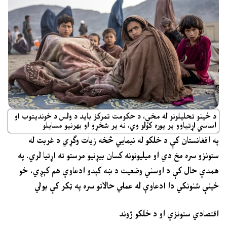
د ځینو تحلیلونو له مخې، د حکومت تمرکز باید د ولس د خوندیتوب او
اساسي اړتیاوو پر پوره کولو وي، نه پر شخړو او بهرنیو مسایلو
په افغانستان کې د خلکو له نیمایي څخه زیات وګړي د غربت له
ستونزو سره مخ دي او میلیونونه کسان بیړنیو مرستو ته اړتیا لري. په
همدې حال کې د اوسني وضعیت د ښه کېدو ادعاوې هم کېږي، خو
ځینې شنونکي دا ادعاوې له عملي حالاتو سره په ټکر کې بولي
اقتصادي ستونزې او د خلکو ژوند