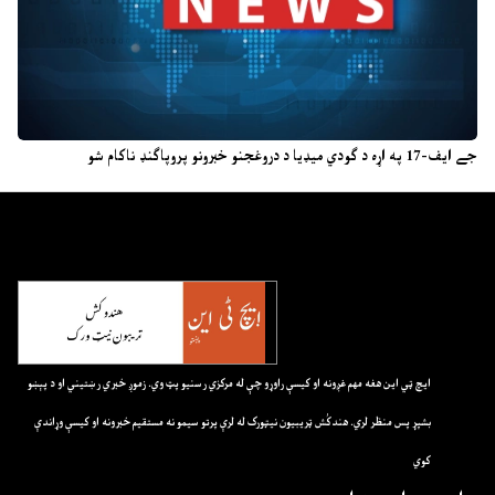
جے ایف-17 په اړه د ګودي میډیا د دروغجنو خبرونو پروپاګنډ ناکام شو
ايچ ټي اين هغه مهم غږونه او کيسې راوړو چې له مرکزي رسنيو پټ وي. زموږ خبري رښتيني او د پېښو
بشپړ پس منظر لري. هندکُش ټريبيون نيټورک له لرې پرتو سيمو نه مستقيم خبرونه او کيسې وړاندې
کوي