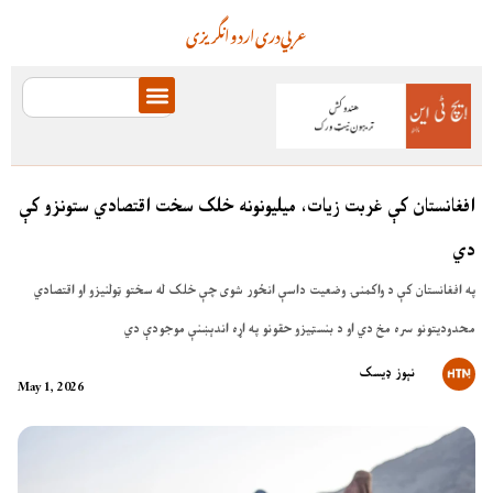
عربي
دری
اردو
انگریزی
افغانستان کې غربت زیات، میلیونونه خلک سخت اقتصادي ستونزو کې
دي
په افغانستان کې د واکمنۍ وضعیت داسې انځور شوی چې خلک له سختو ټولنیزو او اقتصادي
محدودیتونو سره مخ دي او د بنسټیزو حقونو په اړه اندېښنې موجودې دي
نېوز ډیسک
May 1, 2026