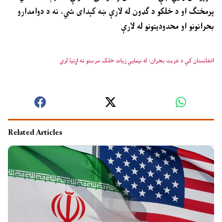
پرمختګ او د خلکو د ګډون له لارې ښه کېدای شي، نه د دوامدارو
بحرانونو او محدودیتونو له لارې
افغانستان کې د غربت بحران: له نیمایي زیات خلک مرستو ته اړتیا لري
Related Articles