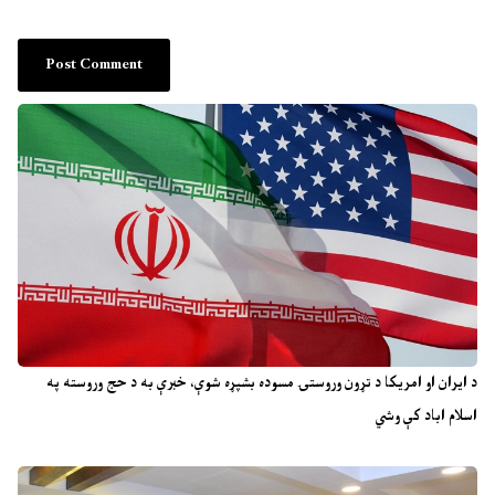
د ایران او امریکا د تړون وروستۍ مسوده بشپړه شوې، خبرې به د حج وروسته په
اسلام اباد کې وشي