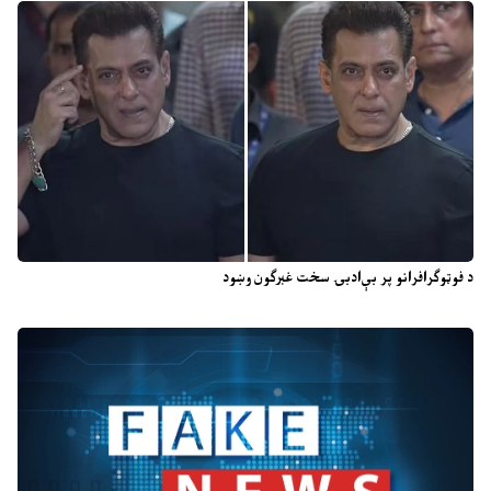
د فوټوګرافرانو پر بې‌ادبۍ سخت غبرګون وښود