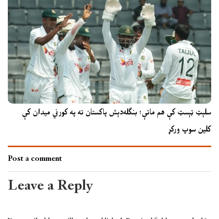
سلېټ ټېسټ کې هم ماتې؛ بنګله‌دېش پاکستان ته په کورني میدان کې
کلین سوپ ورکړ
Post a comment
Leave a Reply