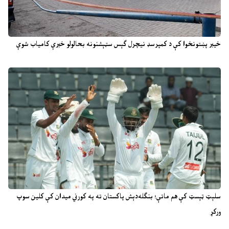
خیبر پښتونخوا کې د کمپرسډ نیچرل ګېس سټېشنونه بحالولو خبرې کامیاب شوې
سلېټ ټېسټ کې هم ماتې؛ بنګله‌دېش پاکستان ته په کورني میدان کې کلین سوپ
ورکړ