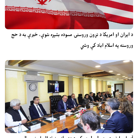
د ایران او امریکا د تړون وروستۍ مسوده بشپړه شوې، خبرې به د حج
وروسته په اسلام اباد کې وشي