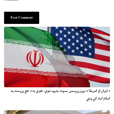
د ایران او امریکا د تړون وروستۍ مسوده بشپړه شوې، خبرې به د حج وروسته په
اسلام اباد کې وشي