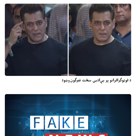
د فوټوګرافرانو پر بې‌ادبۍ سخت غبرګون وښود