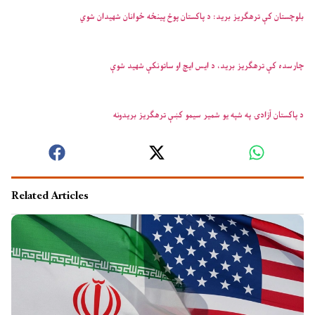
بلوچستان کې ترهګریز برید: د پاکستان پوځ پینځه ځوانان شهیدان شوي
چارسده کې ترهګریز برید، د ایس ایچ او ساتونکې شهید شوې
د پاکستان آزادۍ په شپه یو شمیر سیمو کښې ترهګریز بریدونه
Related Articles