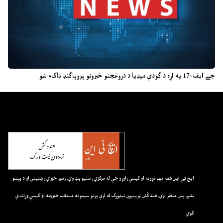
جے ایف-17 په اړه د ګودي میډیا د دروغجنو خبرونو پروپاګنډ ناکام شو
ايچ ټي اين هغه مهم غږونه او کيسې راوړو چې له مرکزي رسنيو پټ وي. زموږ خبري رښتيني او د پېښو
بشپړ پس منظر لري. هندکُش ټريبيون نيټورک له لرې پرتو سيمو نه مستقيم خبرونه او کيسې وړاندې
کوي