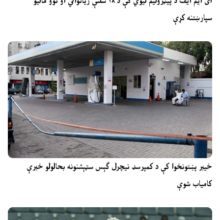
آی ایم ایف د پیټرولیم لیوي کې د ۱۸ سلنې زیاتوالي او نوو مالیو
سپارښتنه کړې
خیبر پښتونخوا کې د کمپرسډ نیچرل ګېس سټېشنونه بحالولو خبرې
کامیاب شوې