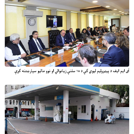
آی ایم ایف د پیټرولیم لیوي کې د ۱۸ سلنې زیاتوالي او نوو مالیو سپارښتنه کړې