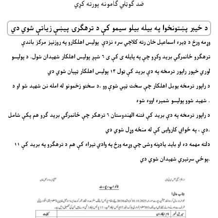
د خیبر پښتونخوا په بیله بیلو سیمو کې د ترهګرۍ پیښې زیاتې شوي دي
وړمه ورځ د ډیره اسماعیل خان رته کلاچي سره نزدې پولیس اهلکارو په روزنیز مرکز باندې
ترهګرو ځانمرګي برید وکړو چې په پایله ی کې ی ۶ شپږ پولیس اهلکار شهیدان شول. د پولیسو
لوري خپور راپور ترمخه په دې برید کې ټول ۱۳ پولیس اهلکار ټپیان شوي دي
د راپور ترمخه یوبل اهلکار چې سخت ټپي شوې وو ،د سختو زخمونو له امله نن شهید شو او د
شهید شوو پولیسو شمیره اووه شوه.
د راپور ترمخه په دې برید کې فتنه الهندوستان ۶ ترهکر چې ځانمرګي برید ګرو هم پکې شامل
دې ، په ځوابي کاروایی کې له منځه وړل شوي دي.
دلته مهمه ده او باید یادونه وشی چې وړمه ورځ په وادي تیراه کې هم د ترهګرو په برید کې ۱۱
پوځي سرتیري شهیدان شوي دي.