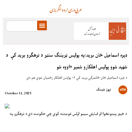
عربي
دری
اردو
انگریزی
ډیره اسماعیل خان برید:په پولیس ټریننګ سنټر د ترهګرو برید کې د
شهید شوو پولیس اهلکارو شمیر ۷اووه شو
د ډیره اسماعیل خان ځانمرګي برید کې ۱۳ پولیس اهلکار زخمیان شوي هم دي
نېوز ډیسک
October 11, 2025