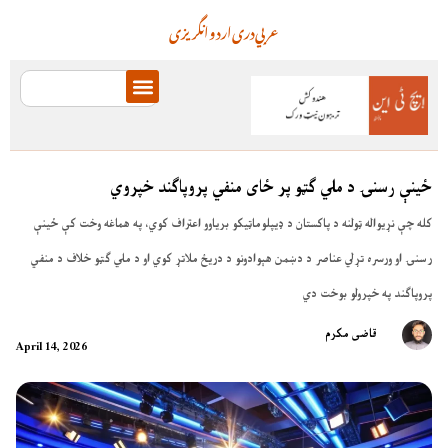
عربي
دری
اردو
انگریزی
ځینې رسنۍ د ملي ګټو پر ځای منفي پروپاګند خپروي
کله چې نړیواله ټولنه د پاکستان د ډیپلوماټیکو بریاوو اعتراف کوي، په هماغه وخت کې ځینې
رسنۍ او ورسره تړلي عناصر د دښمن هېوادونو د دریځ ملاتړ کوي او د ملي ګټو خلاف د منفي
پروپاګند په خپرولو بوخت دي
قاضی مکرم
April 14, 2026