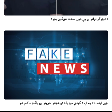
د فوټوګرافرانو پر بې‌ادبۍ سخت غبرګون وښود
جے ایف-17 په اړه د ګودي میډیا د دروغجنو خبرونو پروپاګنډ ناکام شو