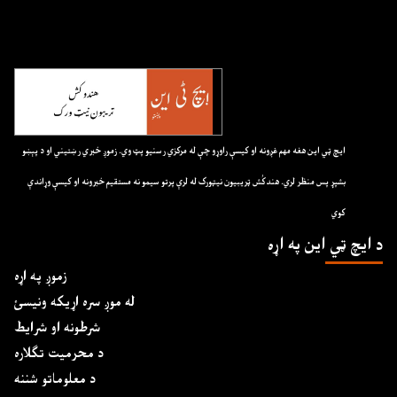
ايچ ټي اين هغه مهم غږونه او کيسې راوړو چې له مرکزي رسنيو پټ وي. زموږ خبري رښتيني او د پېښو
بشپړ پس منظر لري. هندکُش ټريبيون نيټورک له لرې پرتو سيمو نه مستقيم خبرونه او کيسې وړاندې
کوي
د ايچ ټي اين په اړه
زموږ په اړه
له موږ سره اړیکه ونیسئ
شرطونه او شرایط
د محرمیت تګلاره
د معلوماتو شننه