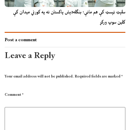
سلېټ ټېسټ کې هم ماتې؛ بنګله‌دېش پاکستان ته په کورني میدان کې
کلین سوپ ورکړ
Post a comment
Leave a Reply
Your email address will not be published.
Required fields are marked
*
Comment
*