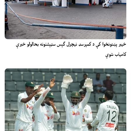
خیبر پښتونخوا کې د کمپرسډ نیچرل ګېس سټېشنونه بحالولو خبرې
کامیاب شوې