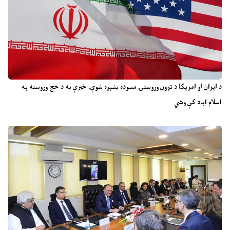
د ایران او امریکا د تړون وروستۍ مسوده بشپړه شوې، خبرې به د حج وروسته په
اسلام اباد کې وشي