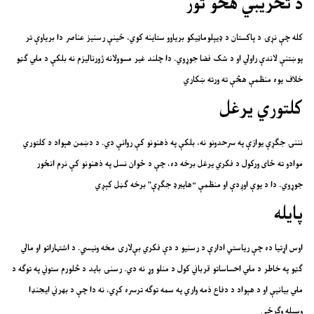
د تخریبي هڅو تور
کله چې نړۍ د پاکستان د ډیپلوماټیکو بریاوو ستاینه کوي، ځینې رسنیز عناصر دا بریاوې تر
پوښتنې لاندې راولي او د شک فضا جوړوي. دا چلند غیر مسوولانه ژورنالیزم نه بلکې د ملي ګټو
خلاف یوه منظمې هڅې ته ورته ښکاري
کلتوري یرغل
نننۍ جګړې یوازې په سرحدونو نه، بلکې په ذهنونو کې روانې دي. د دښمن هېواد د کلتوري
موادو ته ځای ورکول د فکري یرغل برخه ده، چې د ځوان نسل په ذهنونو کې نرم انځور
جوړوي. دا د یوې اوږدې او منظمې “هایبرډ جګړې” برخه ګڼل کېږي
پایله
اوس اړتیا ده چې ریاستي ادارې د رسنیو د دې فکري بې‌لارۍ مخه ونیسي. د اشتہاراتو او مالي
ګټو په خاطر د ملي احساساتو قرباني کول د منلو وړ نه دي. رسنۍ باید د څلورم ستوني په توګه د
ملي بیانیې او د هېواد د دفاع ذمه واري په سمه توګه ترسره کړي، نه دا چې د بهرني ایجنډا
وسیله وګرځي