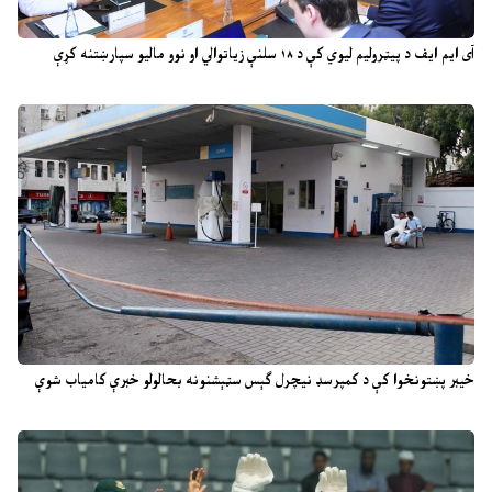
آی ایم ایف د پیټرولیم لیوي کې د ۱۸ سلنې زیاتوالي او نوو مالیو سپارښتنه کړې
خیبر پښتونخوا کې د کمپرسډ نیچرل ګېس سټېشنونه بحالولو خبرې کامیاب شوې