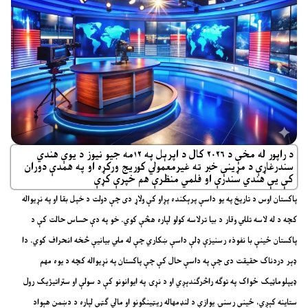
د راپور له مخې د ۲۰۲۶ کال د اپرېل په ۱۲مه جیو نیوز د یوې هندي
سندرغاړې د مړینې خبر ته غیرمعمولي کوریج ورکړه او په همدې دوران
کې یې هندي سندرې او فلمي منظرې هم خپرې کړې
پاکستان اوس د تاریخ په یو داسې پرېکنده پړاو کې ولاړ دی چې دولت د خپل بقا او په نړیواله
کچه د له لاسه تللي وقار د بیا ترلاسه کولو لپاره هڅې کوي. خو په دې حساس حالت کې د
پاکستان ځینې با نفوذه رسنیزې ډلې داسې ښکاري چې له ملي بیانیې څخه انحراف کوي. دا
ډېر دردناک حقیقت دی چې په داسې حال کې چې پاکستان په نړیواله کچه د یوه مهم
ډیپلوماټیک ځواک په توګه راڅرګندېږي او د نړۍ په ایوانونو کې د سولې او ستراتیژیک رول
ستاینه کېږي، ځینې رسنۍ یوازې د لنډمهاله ریټینګونو او مالي ګټې لپاره د دښمن هېواد