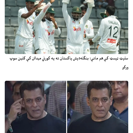
سلېټ ټېسټ کې هم ماتې؛ بنګله‌دېش پاکستان ته په کورني میدان کې کلین سوپ
ورکړ