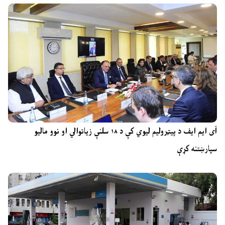
آی ایم ایف د پیټرولیم لیوي کې د ۱۸ سلنې زیاتوالي او نوو مالیو
سپارښتنه کړې