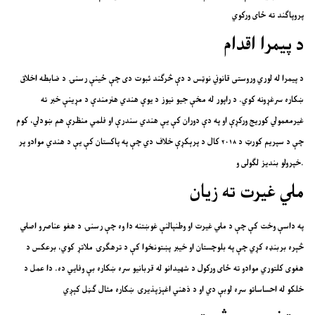
پروپاګند ته ځای ورکوي
د پیمرا اقدام
د پیمرا له لوري وروستی قانوني نوټس د دې څرګند ثبوت دی چې ځینې رسنۍ د ضابطه اخلاق
ښکاره سرغړونه کوي. د راپور له مخې جیو نیوز د یوې هندي هنرمندې د مړینې خبر ته
غیرمعمولي کوریج ورکړې او په دې دوران کې یې هندي سندرې او فلمي منظرې هم ښودلي، کوم
چې د سپریم کورټ د ۲۰۱۸ کال د پرېکړې خلاف دي چې په پاکستان کې یې د هندي موادو پر
خپرولو بندیز لګولی و.
ملي غیرت ته زیان
په داسې وخت کې چې د ملي غیرت او وطنپالنې غوښتنه دا وه چې رسنۍ د هغو عناصرو اصلي
څېره بربنډه کړي چې په بلوچستان او خیبر پښتونخوا کې د ترهګرۍ ملاتړ کوي، برعکس د
هغوی کلتوري موادو ته ځای ورکول د شهیدانو له قربانیو سره ښکاره بې وفایي ده. دا عمل د
خلکو له احساساتو سره لوبې دي او د ذهني اغېزپذیرۍ ښکاره مثال ګڼل کېږي