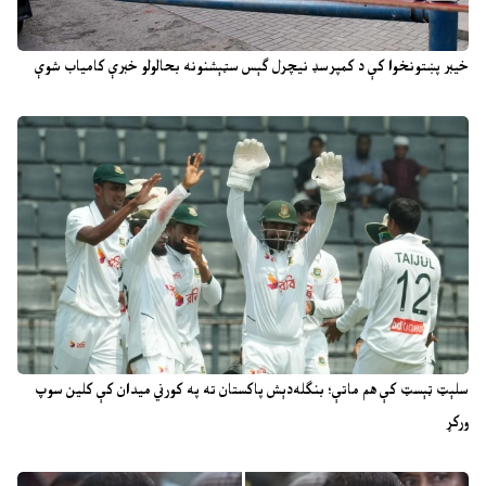
خیبر پښتونخوا کې د کمپرسډ نیچرل ګېس سټېشنونه بحالولو خبرې کامیاب شوې
سلېټ ټېسټ کې هم ماتې؛ بنګله‌دېش پاکستان ته په کورني میدان کې کلین سوپ
ورکړ