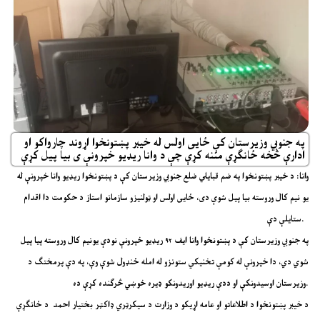
په جنوبي وزیرستان کې ځایی اولس له خیبر پښتونخوا اړوند چارواکو او
ادارې څخه ځانګړې مننه کړې چې د وانا ريډیو خپرونې ی بیا پیل کړې
وانا: د خیبر پښتونخوا په ضم قبایلي ضلع جنوبي وزیرستان کې د پښتونخوا ریډیو وانا خپرونې له
یو نيم کال وروسته بیا پیل شوې دی، ځایی اولس او ټولنیزو سازمانو استاز د حکومت دا اقدام
ستایلې دې.
په جنوبي وزیرستان کې د پښتونخوا وانا ایف ۹۲ ریډیو خپرونې نودې یونیم کال وروسته پیا پیل
شوي دي، دا خپرونې له کومې تخنیکي ستونزو له امله ځنډول شوې وې، په دې پرمختګ د
وزیرستان اوسیدونکې او ددې ریډیو اوریدونکو ډیره خوښي څرګنده کړې ده.
د خیبر پښتونخوا د اطلاعاتو او عامه اړیکو د وزارت د سیکرټري ډاکټر بختیار احمد د ځانګړې