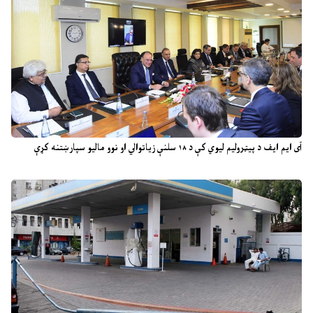
آی ایم ایف د پیټرولیم لیوي کې د ۱۸ سلنې زیاتوالي او نوو مالیو سپارښتنه کړې