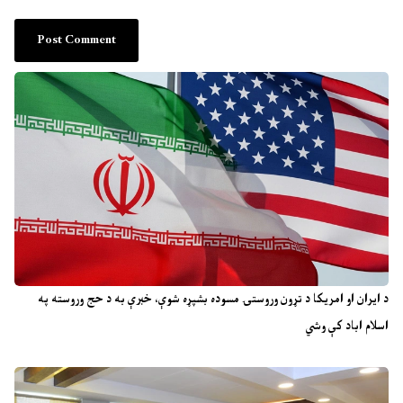
د ایران او امریکا د تړون وروستۍ مسوده بشپړه شوې، خبرې به د حج وروسته په
اسلام اباد کې وشي