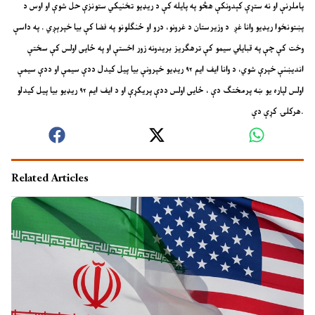
پاملرنې او نه ستړې کېدونکې هڅو په پایله کې د ریډیو تخنیکي ستونزې حل شوې او اوس د
پښتونخوا ریډیو وانا غږ د وزیرستان د غرونو، درو او ځنګلونو په فضا کې بیا خپرېږي . په داسې
وخت کې چې په قبایلي سیمو کې ترهګریز بریدونه زور اخستې او په ځایی اولس کې سختې
اندیښنې خپرې شوي، د وانا ایف ایم ۹۲ ریډیو خپرونې بیا پیل کیدل ددې سیمې او ددې سیمې
اولس لپاره یو ښه پرمختګ دې ، ځایی اولس ددې پریکړې او د ایف ایم ۹۲ ریډیو بیا پیل کیدلو
هرکلۍ کړې دې.
Related Articles