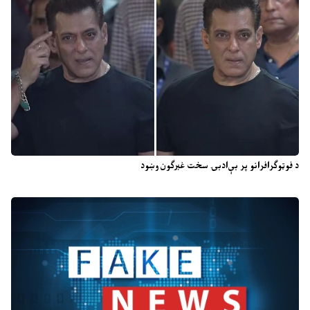
د فوټوګرافرانو پر بې‌ادبۍ سخت غبرګون وښود