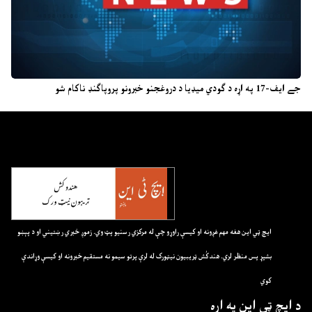
جے ایف-17 په اړه د ګودي میډیا د دروغجنو خبرونو پروپاګنډ ناکام شو
ايچ ټي اين هغه مهم غږونه او کيسې راوړو چې له مرکزي رسنيو پټ وي. زموږ خبري رښتيني او د پېښو
بشپړ پس منظر لري. هندکُش ټريبيون نيټورک له لرې پرتو سيمو نه مستقيم خبرونه او کيسې وړاندې
کوي
د ايچ ټي اين په اړه