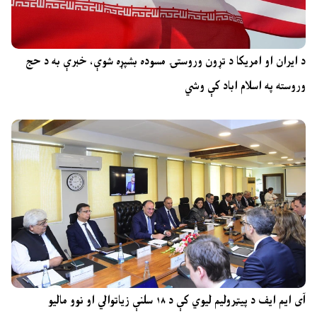
د ایران او امریکا د تړون وروستۍ مسوده بشپړه شوې، خبرې به د حج
وروسته په اسلام اباد کې وشي
آی ایم ایف د پیټرولیم لیوي کې د ۱۸ سلنې زیاتوالي او نوو مالیو