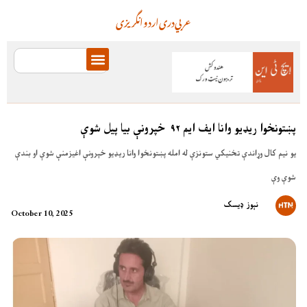
عربي
دری
اردو
انگریزی
پښتونخوا ریډیو وانا ایف ایم ۹۲ خپرونې بیا پیل شوې
یو نیم کال وړاندې تخنیکي ستونزې له امله پښتونخوا وانا ریډیو خپرونې اغیزمنې شوې او بندې
شوې وې
نېوز ډیسک
October 10, 2025