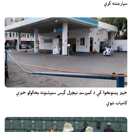
سپارښتنه کړې
خیبر پښتونخوا کې د کمپرسډ نیچرل ګېس سټېشنونه بحالولو خبرې
کامیاب شوې