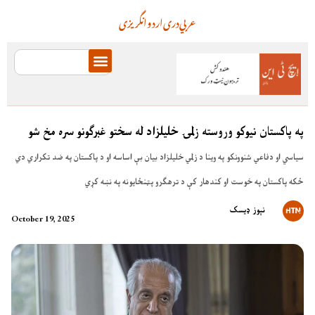
عربي
دری
اردو
انگریزی
په پاکستان نیوکو وروسته زلمۍ خلیلزاد له سختو غبرګونو سره مخ شو
سیاسي او دفاعي شنوونکو په وینا د زلمي خلیلزاد بیان بې اساسه او د پاکستان په ضد تکراري دي
ځکه پاکستان په خوست او کندهار کې د ترهګرو پټنځایونه په نښه کړي
نېوز ډیسک
October 19, 2025