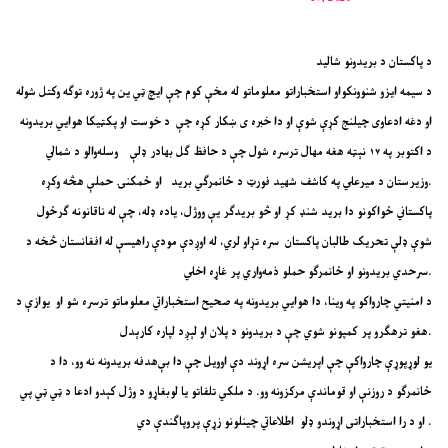
د پاکستان د بریدونو شالید
د سیمه ایزو شنوونکواو استخباراتو معلوماتو له مخې کوم چې ایچ ټي ین په ژوره توګه وکتل شوله
او دغه ادعاوی چیلنج کړې شوې او دا خبره ی ښکار کړه چې د خوست او پکټیکا هوايي بریدونه
د اکتوبر په ۱۷ نېټه هغه مهال ترسره شول چې د حافظ ګل بهادر ډلې وسله‌والو د شمالي
وزیرستان د میرعلي په کاشف شهید فورټ د ځانمرګي برید او ځمکنۍ حملې هڅه وکړه.
پاکستاني ځواکونو دا برید شنډ کړ او څو بریدګر یې ووژل، یاده ډله، چې له ناقانونه ګرځول
شوې ډلې تحریک طالبان پاکستان سره تړاو لري، له اوږدې مودې راهیسې له افغانستان څخه د
سرحدي بریدونو او ځانمرګو حملو ذمه‌واري پر غاړه اخلي.
د امنیتي چارواکو په وینا، دا هوايي بریدونه په صحیح استخباراتي معلوماتو ترسره شو او یوازې د
هغو ترهګرو پر کمپونو شوي چې د بریدونو د پلان او لېږد لپاره کارېدل.
یو لوړپوړې چارواکې چې اپریشن سره اړوند دې اوویل چې دا بې‌هدفه بریدونه نه وو، دا د
ځانمرګو د روزنې او قوماندې مرکزونه وو. د ملکي تلفاتو یا لوبغاړو د وژل کېدو ادعا د ټي ټي پي
او د را استخباراتی اړوندو ډلو اطلاعاتي چینلونو زړې پروپاګندې دي.