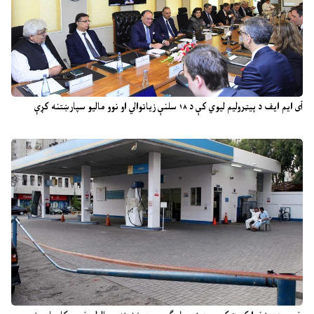
آی ایم ایف د پیټرولیم لیوي کې د ۱۸ سلنې زیاتوالي او نوو مالیو سپارښتنه کړې