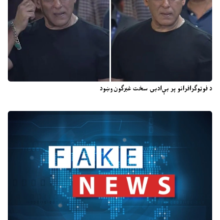
د فوټوګرافرانو پر بې‌ادبۍ سخت غبرګون وښود