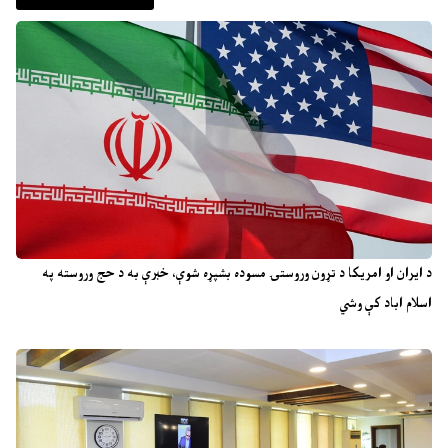
د ایران او امریکا د تړون وروستۍ مسوده بشپړه شوې، خبرې به د حج وروسته په
اسلام اباد کې وشي