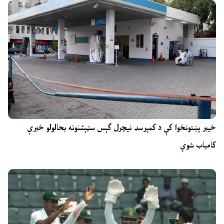
خیبر پښتونخوا کې د کمپرسډ نیچرل ګېس سټېشنونه بحالولو خبرې
کامیاب شوې