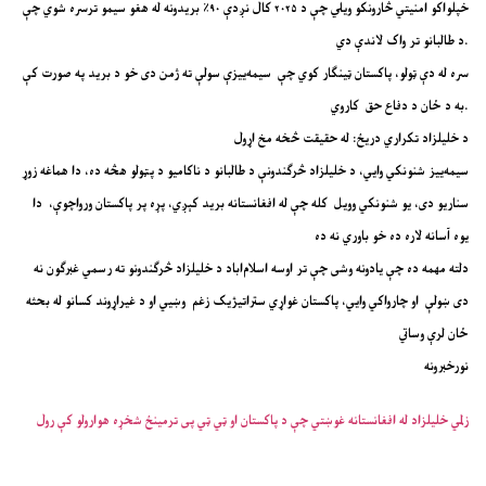
خپلواکو امنیتي څارونکو ویلي چې د ۲۰۲۵ کال نږدې ۹۰٪ بریدونه له هغو سیمو ترسره شوي چې
د طالبانو تر واک لاندې دي.
سره له دې ټولو، پاکستان ټینګار کوي چې سیمه‌ییزې سولې ته ژمن دی خو د برید په صورت کې
به د ځان د دفاع حق کاروي.
د خلیلزاد تکراري دریځ: له حقیقت څخه مخ اړول
سیمه‌ییز شنونکي وایي، د خلیلزاد څرګندونې د طالبانو د ناکامیو د پټولو هڅه ده، دا هماغه زوړ
سناریو دی، یو شنونکي وویل کله چې له افغانستانه برید کېږي، پړه پر پاکستان ورواچوې، دا
یوه آسانه لاره ده خو باوري نه ده
دلته مهمه ده چې یادونه وشی چې تر اوسه اسلام‌اباد د خلیلزاد څرګندونو ته رسمي غبرګون نه
دی ښولې او چارواکي وایي، پاکستان غواړي ستراتیژیک زغم وښيي او د غیر‌اړوند کسانو له بحثه
ځان لرې وساتي
نورخبرونه
زلمي خلیلزاد له افغانستانه غوښتي چې د پاکستان او ټي ټي پی ترمینځ شخړه هوارولو کې رول