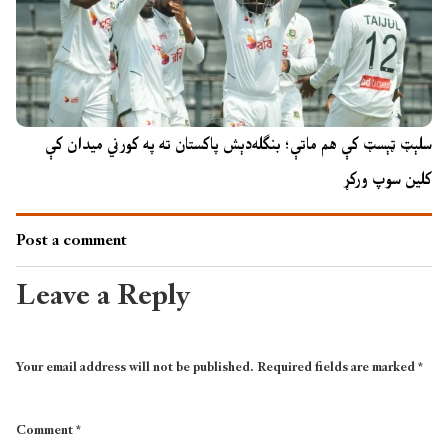
سلېټ ټېسټ کې هم ماتې؛ بنګله‌دېش پاکستان ته په کورني میدان کې
کلین سوپ ورکړ
Post a comment
Leave a Reply
Your email address will not be published.
Required fields are marked
*
Comment
*