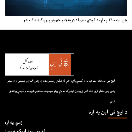
جے ایف-17 په اړه د ګودي میډیا د دروغجنو خبرونو پروپاګنډ ناکام شو
ايچ ټي اين هغه مهم غږونه او کيسې راوړو چې له مرکزي رسنيو پټ وي. زموږ خبري رښتيني او د پېښو
بشپړ پس منظر لري. هندکُش ټريبيون نيټورک له لرې پرتو سيمو نه مستقيم خبرونه او کيسې وړاندې
کوي
د ايچ ټي اين په اړه
زموږ په اړه
له موږ سره اړیکه ونیسئ