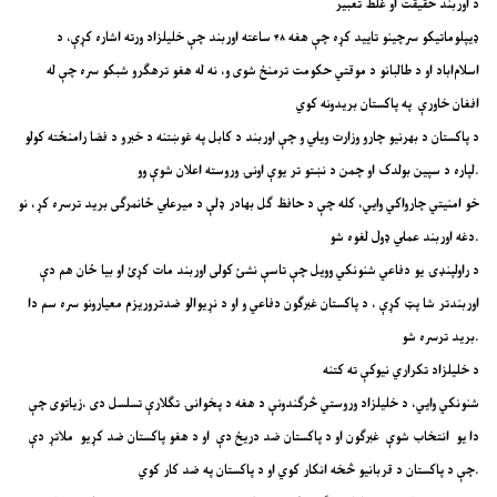
د اوربند حقیقت او غلط تعبیر
ډیپلوماتیکو سرچینو تایید کړه چې هغه ۴۸ ساعته اوربند چې خلیلزاد ورته اشاره کړې، د
اسلام‌اباد او د طالبانو د موقتي حکومت ترمنځ شوی و، نه له هغو ترهګرو شبکو سره چې له
افغان خاورې په پاکستان بریدونه کوي
د پاکستان د بهرنیو چارو وزارت ویلي و چې اوربند د کابل په غوښتنه د خبرو د فضا رامنځته کولو
لپاره د سپین بولدک او چمن د نښتو تر یوې اونۍ وروسته اعلان شوې وو.
خو امنیتي چارواکي وایي، کله چې د حافظ ګل بهادر ډلې د میرعلي ځانمرګی برید ترسره کړ، نو
دغه اوربند عملي ډول لغوه شو.
د راولپنډۍ یو دفاعي شنونکي وویل چې تاسې نشئ کولی اوربند مات کړئ او بیا ځان هم دې
اوربندتر شا پټ کړې ، د پاکستان غبرګون دفاعي و او د نړیوالو ضد‌تروریزم معیارونو سره سم دا
برید ترسره شو.
د خلیلزاد تکراري نیوکې ته کتنه
شنونکي وایي، د خلیلزاد وروستي څرګندونې د هغه د پخوانۍ تګلارې تسلسل دی ،زیاتوی چې
دا یو انتخاب شوې غبرګون او د پاکستان ضد دریځ دې او د هغو پاکستان ضد کړیو ملاتړ دې
چې د پاکستان د قربانیو څخه انکار کوي او د پاکستان په ضد کار کوي.