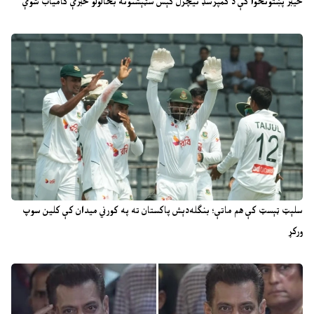
خیبر پښتونخوا کې د کمپرسډ نیچرل ګېس سټېشنونه بحالولو خبرې کامیاب شوې
سلېټ ټېسټ کې هم ماتې؛ بنګله‌دېش پاکستان ته په کورني میدان کې کلین سوپ
ورکړ