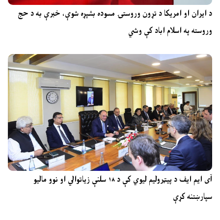
د ایران او امریکا د تړون وروستۍ مسوده بشپړه شوې، خبرې به د حج
وروسته په اسلام اباد کې وشي
آی ایم ایف د پیټرولیم لیوي کې د ۱۸ سلنې زیاتوالي او نوو مالیو
سپارښتنه کړې