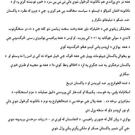
هغه تر دې وړاندې هم ناقانونه ګرځول شوې ډلې ټي ټي پي سره د خبرو غوښتنه کړې وه او د
ناقانونه افغان کډوالو د ایستلو د سیاست مخالفت یې هم کړی و، چې د ډېرو له نظره د پاکستان
ضد شبکو د تبلیغاتو تکرار و.
تحلیلګر زیاتوي چې د خلیلزاد باور هغه وخت سخت زیانمن شو کله چې د ده تر منځګړتوب
لاندې د سولې چوکاټ په ۲۰۲۱ کې ونړېد، او اوس د هغه پرله‌پسې ټولنیزې رسنۍ څرګندونې چې
د هغه یوازې د اړوندو پاتې کېدو هڅو څرګندونه کوي
یو پخواني پاکستاني ډیپلومات وویل چې هغه څوک چې خپل هېواد ته کې ی امن را نه وستلو او د
پاکستان ترهګرۍ په ضد جګړې په اړه د اخلاقو وعظ کوي،دا د هغه یو عجیبه او طنزي خبرې
ښکاري.
د فتنه الخوارج پر ضد اپریشن او د پاکستان دریځ
اسلام‌اباد وایي، په خوست، پکټیکا او کندهار کې وروستي دقیق عملیات د عزمِ استحکام» د
ستراتېژۍ برخه ده ، هغه پلان چې موخه یې د فتنه‌الخوارج په نوم د ناقانونه ګرځول شوې ډلې
او نور اړوندو ډلو له منځه وړل دي.
یوازې د روان کال له جنورۍ راهیسې، د افغانستان له لوري تر ۵۰۰ زیات سرحدي بریدونه شوي
چې ګڼ شمېر پاکستاني عسکر او ملکي وګړي پکې وژل شوي.