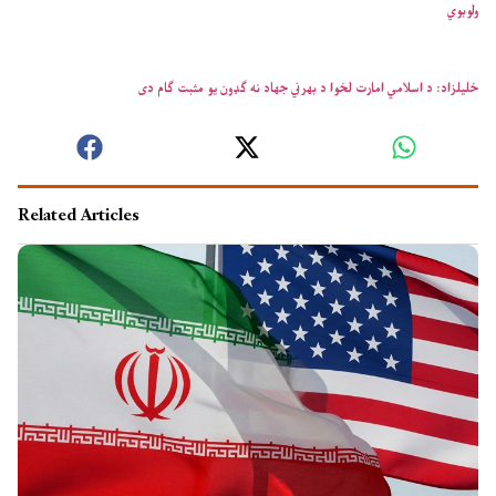
ولوبوي
خلیلزاد: د اسلامي امارت لخوا د بهرني جهاد نه ګډون یو مثبت ګام دی
Related Articles