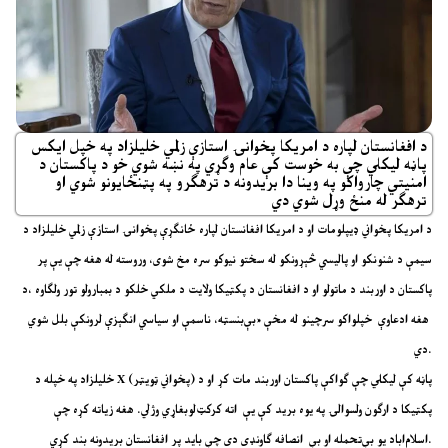
د افغانستان لپاره د امریکا پخوانۍ استازې زلمي خلیلزاد په خپل ایکس
پاڼه لیکلي چې به خوست کې عام وګړي په نښه شوي خو د پاکستان د
امنیتي چارواکو په وینا دا بریدونه د ترهګرو په پټنځایونو شوي او
ترهګر له منځ وړل شوي دي
د امریکا پخواني ډیپلومات او د امریکا افغانستان لپاره ځانګړې پخوانۍ استازې زلمي خلیلزاد د
سیمې د شنونکو او پالیسي څېړونکو له سختو نیوکو سره مخ شوی، وروسته له هغه چې یې پر
پاکستان د اوربند د ماتولو او د افغانستان د پکټیکا ولایت د ملکي خلکو د بمبارولو تور ولګاوه ،د
هغه ادعاوې خپلواکو سرچینو له مخې «بې‌بنسټه، ناسمې او سیاسي انګېزې لرونکې بلل شوي
دي.
خلیلزاد په خپله د X (پخواني ټویټر) پاڼه کې لیکلي چې ګواکې پاکستان اوربند مات کړ او د
پکټیکا د ارګون ولسوالۍ په یوه برید کې یې اته کرکټ‌لوبغاړي وژلي. هغه زیاته کړه چې
اسلام‌اباد یو بې‌تحمله او بې انصافه ګاونډی دی چې باید پر افغانستان بریدونه بند کړي.