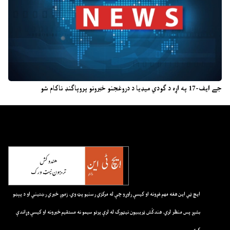
جے ایف-17 په اړه د ګودي میډیا د دروغجنو خبرونو پروپاګنډ ناکام شو
ايچ ټي اين هغه مهم غږونه او کيسې راوړو چې له مرکزي رسنيو پټ وي. زموږ خبري رښتيني او د پېښو
بشپړ پس منظر لري. هندکُش ټريبيون نيټورک له لرې پرتو سيمو نه مستقيم خبرونه او کيسې وړاندې