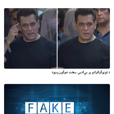
د فوټوګرافرانو پر بې‌ادبۍ سخت غبرګون وښود