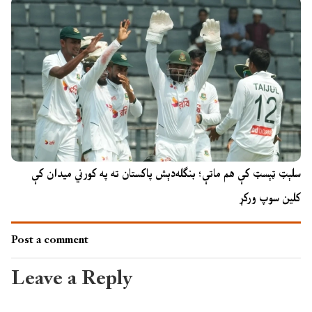
سلېټ ټېسټ کې هم ماتې؛ بنګله‌دېش پاکستان ته په کورني میدان کې
کلین سوپ ورکړ
Post a comment
Leave a Reply