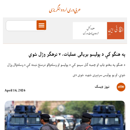
عربي
دری
اردو
انگریزی
په هنګو کې د پولیسو بریالی عملیات، ۷ ترهګر وژل شوي
د هنګو په بختو ټاپ او چمبه ګل سیمو کې د پولیسو او وسله‌والو ترمنځ نښته کې ۸ وسله‌وال وژل
شوي، او یو پولیس سرتېری شهید شوی دی
نېوز ډیسک
April 16, 2026