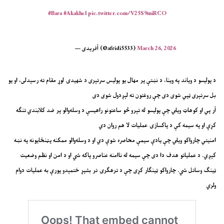
#Bara
#Akakhel
pic.twitter.com/V25S9miRCO
March 26, 2026
— آفریدی (@afridi5533)
د پولیسو د ویاند په وینا، د نښتې پر مهال یو پولیس سرتېری د شهیدۍ لوړ مقام ته رسېدلی، او یو
بل سرتېری ټپي شوی دی چې روغتون ته لېږدول شوی دی
آر پي او کوهاټ ویلي چې پولیسو له تېرو څو ساعتونو راهیسې د وسله‌والو پر ضد کلابندي تنگه
کړې او په سیمه کې د پاکسازۍ عملیات لا هم روان دي
امنیتي چارواکو ویلي چې یادې سیمې محاصره شوې دي او د وسله‌والو ممکنه پټنځایونه په نښه
کېږي. د عملیاتو هدف دا دی چې سیمه له ناامنه عناصرو پاکه شي او د امن او نظم وضعیت
ټینګ وساتل شي. چارواکو ټینګار کړی چې د ترهګرۍ تر بشپړ ختمېدو پورې به عملیات دوام
ولري