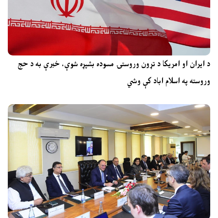
د ایران او امریکا د تړون وروستۍ مسوده بشپړه شوې، خبرې به د حج
وروسته په اسلام اباد کې وشي