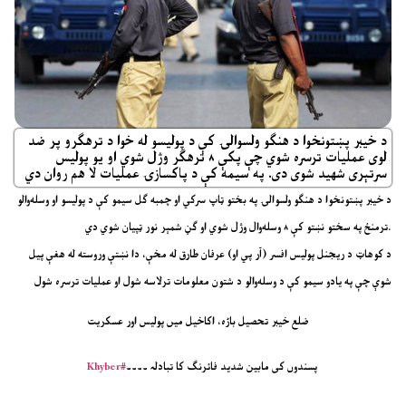
د خیبر پښتونخوا د هنګو ولسوالۍ کې د پولیسو له خوا د ترهګرو پر ضد
لوی عملیات ترسره شوي چې پکې ۸ ترهګر وژل شوي او یو پولیس
سرتېری شهید شوی دی. په سیمه کې د پاکسازۍ عملیات لا هم روان دي
د خیبر پښتونخوا د هنګو ولسوالۍ په بختو ټاپ سرکي او چمبه ګل سیمو کې د پولیسو او وسله‌والو
ترمنځ په سختو نښتو کې ۸ وسله‌وال وژل شوي او ګڼ شمېر نور ټپیان شوي دي.
د کوهاټ د ریجنل پولیس افسر (آر پي او) عرفان طارق له مخې، دا نښتې وروسته له هغې پیل
شوې چې په یادو سیمو کې د وسله‌والو د شتون معلومات ترلاسه شول او عملیات ترسره شول
ضلع خیبر تحصیل باڑہ، اکاخیل میں پولیس اور عسکریت
پسندوں کی مابین شدید فائرنگ کا تبادلہ ۔۔۔۔
#Khyber