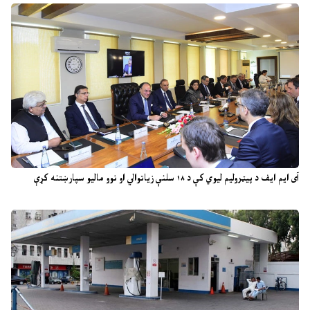
آی ایم ایف د پیټرولیم لیوي کې د ۱۸ سلنې زیاتوالي او نوو مالیو سپارښتنه کړې