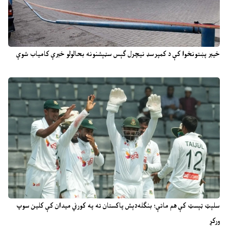
خیبر پښتونخوا کې د کمپرسډ نیچرل ګېس سټېشنونه بحالولو خبرې کامیاب شوې
سلېټ ټېسټ کې هم ماتې؛ بنګله‌دېش پاکستان ته په کورني میدان کې کلین سوپ
ورکړ