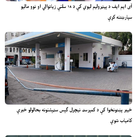
آی ایم ایف د پیټرولیم لیوي کې د ۱۸ سلنې زیاتوالي او نوو مالیو
سپارښتنه کړې
خیبر پښتونخوا کې د کمپرسډ نیچرل ګېس سټېشنونه بحالولو خبرې
کامیاب شوې