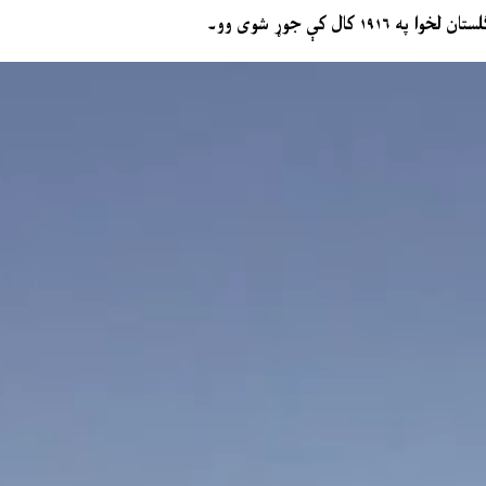
ال کې جوړ شوی وو۔