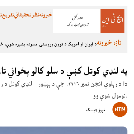
خبرونه
نظر
تحقیقاتي
تفریح
تع
تازه خبرونه
د ایران او امریکا د تړون وروستۍ مسوده بشپړه شوې، خب
په لنډي کوتل کښې د سلو کالو پخواني تا
دا د رېلوې انجن نمبر ۲۲۱۶، چې د پېښو
نومول شوې وو.
نېوز ډیسک