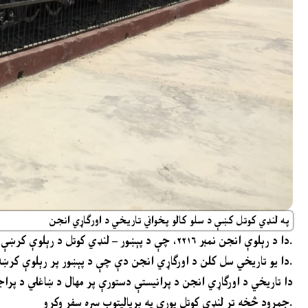
په لنډي کوتل کښې د سلو کالو پخواني تاریخي د اورګاړي انجن
دا د رېلوې انجن نمبر ۲۲۱۶، چې د پېښور – لنډي کوتل د رېلوې کرښې د پروژې افسر او مشر انجنير ښاغلي وېکټر بېلي لخوا “پفي بلي” په نامه نومول شوې وو.
دا یو تاریخي سل کلن د اورګاړي انجن دې چې د پېښور پر رېلوې کرښه چلېدونکې لومړی انجن وو.
جمرود څخه تر لنډي کوتل پورې په بریالیتوب سره سفر وکړو.