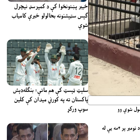
خیبر پښتونخوا کې د کمپرسډ نیچرل
ګېس سټېشنونه بحالولو خبرې کامیاب
شوې
سلېټ ټېسټ کې هم ماتې؛ بنګله‌دېش
پاکستان ته په کورني میدان کې کلین
سوپ ورکړ
دا تاریخي د اورګاړي انجن د پرانیستې دستورې پر مهال د ښاغلي د پراجیکټ مشر وېکټر بېلي مېرمنې لخوا په اول ځل وچلول شو، چې د ۱۹۲۵ کال د نومبر پر ۴مه یې له