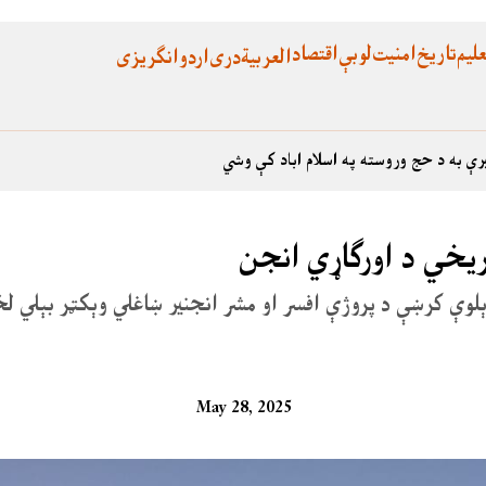
لیم
تاریخ
امنیت
لوبې
اقتصاد
العربية
دری
اردو
انگریزی
رې به د حج وروسته په اسلام اباد کې وشي
ریخي د اورګاړي انجن
ر – لنډي کوتل د رېلوې کرښې د پروژې افسر او مشر انجنير ښاغلي وېکټر بېل
May 28, 2025