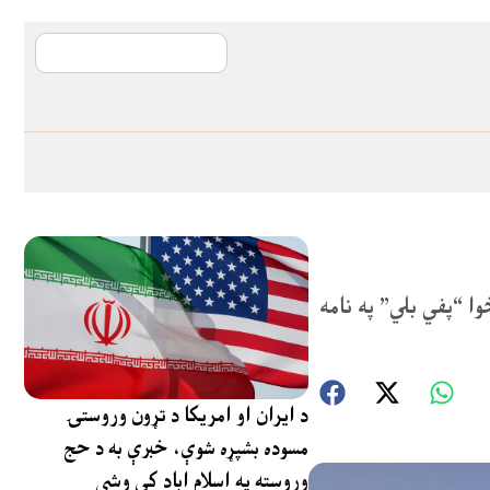
آی ایم ایف د پیټ
ي لخوا “پفي بلي” په نامه
د ایران او امریکا د تړون وروستۍ
مسوده بشپړه شوې، خبرې به د حج
وروسته په اسلام اباد کې وشي