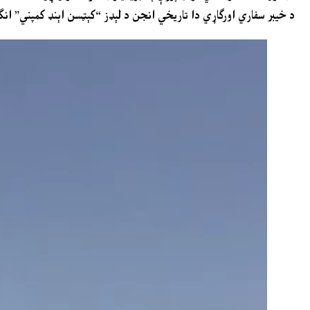
د خیبر سفاري اورګاړي دا تاریخي انجن د لېډز “کېټسن اېنډ کمپني” انګلستان لخوا په ۱۹۱۶ ک