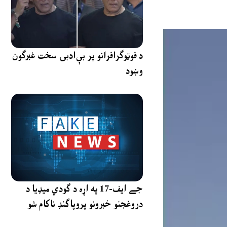
د فوټوګرافرانو پر بې‌ادبۍ سخت غبرګون
وښود
جے ایف-17 په اړه د ګودي میډیا د
دروغجنو خبرونو پروپاګنډ ناکام شو