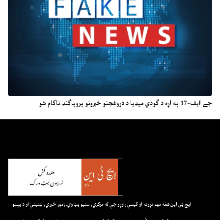
جے ایف-17 په اړه د ګودي میډیا د دروغجنو خبرونو پروپاګنډ ناکام شو
ايچ ټي اين هغه مهم غږونه او کيسې راوړو چې له مرکزي رسنيو پټ وي. زموږ خبري رښتيني او د پېښو