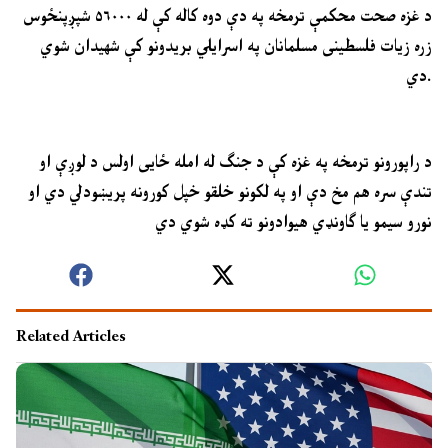
د غزه صحت محکمې ترمخه په دې دوه کاله کې له ۵۶۰۰۰ شپږپنځوس
زره زیات فلسطینی مسلمانان په اسرایلي بریدونو کې شهیدان شوي
دي.
د راپورونو ترمخه په غزه کې د جنګ له امله ځایی اولس د لوږې او
تندې سره هم مخ دې او په لکونو خلقو خپل کورونه پريښودلي دي او
نورو سیمو یا ګاونډي هیوادونو ته کډه شوي دي
Related Articles