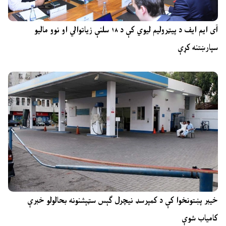
آی ایم ایف د پیټرولیم لیوي کې د ۱۸ سلنې زیاتوالي او نوو مالیو
سپارښتنه کړې
خیبر پښتونخوا کې د کمپرسډ نیچرل ګېس سټېشنونه بحالولو خبرې
کامیاب شوې