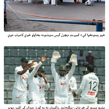
خیبر پښتونخوا کې د کمپرسډ نیچرل ګېس سټېشنونه بحالولو خبرې کامیاب شوې
سلېټ ټېسټ کې هم ماتې؛ بنګله‌دېش پاکستان ته په کورني میدان کې کلین سوپ