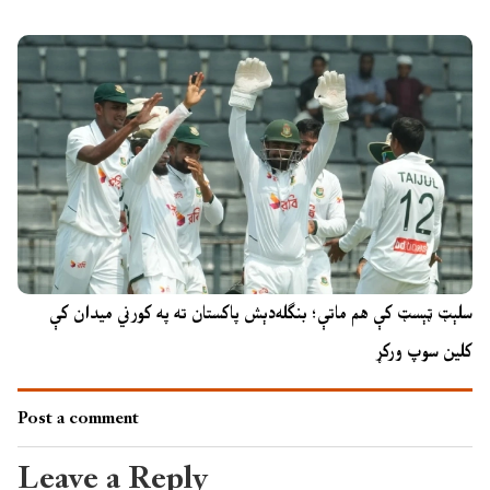
سلېټ ټېسټ کې هم ماتې؛ بنګله‌دېش پاکستان ته په کورني میدان کې
کلین سوپ ورکړ
Post a comment
Leave a Reply