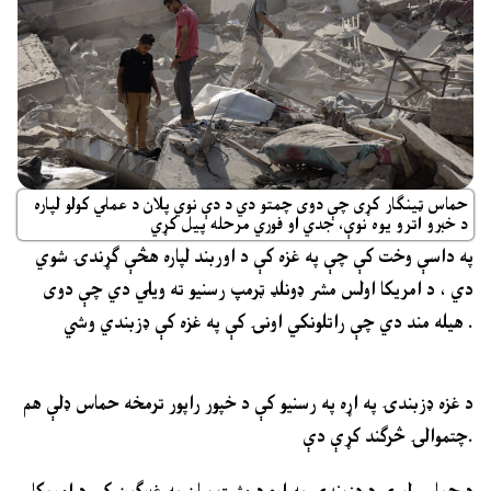
حماس ټینګار کړی چې دوی چمتو دي د دې نوي پلان د عملي کولو لپاره
د خبرو اترو یوه نوې، جدي او فوري مرحله پیل کړي
په داسې وخت کې چې په غزه کې د اوربند لپاره هڅې ګړندۍ شوي
دي ، د امریکا اولس مشر ډونلډ ټرمپ رسنیو ته ویلي دي چې دوی
هیله مند دي چې راتلونکي اونۍ کې په غزه کې ډزبندي وشي .
د غزه ډزبندۍ په اړه په رسنیو کې د خپور راپور ترمخه حماس ډلې هم
چتموالۍ څرګند کړې دې.
د حماس لوري د ډزبندۍ په اړه د مثبت بیان په غبرګون کې د امریکا