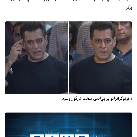
ورکړ
د فوټوګرافرانو پر بې‌ادبۍ سخت غبرګون وښود