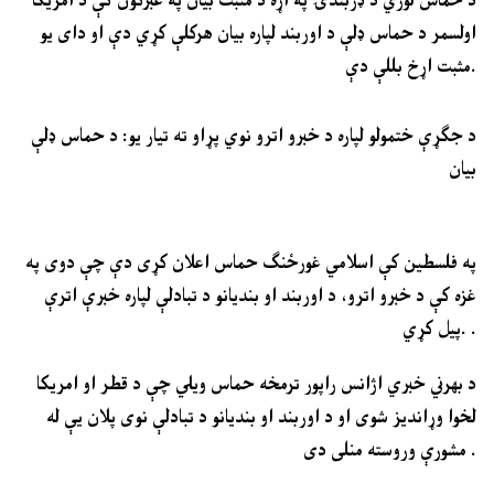
اولسمر د حماس ډلې د اوربند لپاره بیان هرکلې کړي دې او دای یو
مثبت اړخ بللې دې.
د جګړې ختمولو لپاره د خبرو اترو نوي پړاو ته تیار یو: د حماس ډلې
بیان
په فلسطین کې اسلامي غورځنګ حماس اعلان کړی دې چې دوی په
غزه کې د خبرو اترو، د اوربند او بندیانو د تبادلې لپاره خبرې اترې
پیل کړي. .
د بهرني خبري اژانس راپور ترمخه حماس ویلي چې د قطر او امریکا
لخوا وړاندیز شوی او د اوربند او بندیانو د تبادلې نوی پلان یې له
مشورې وروسته منلی دی .