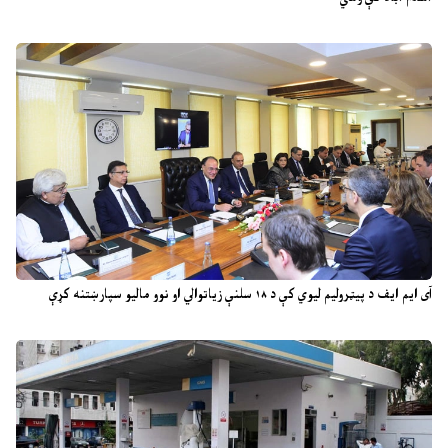
آی ایم ایف د پیټرولیم لیوي کې د ۱۸ سلنې زیاتوالي او نوو مالیو سپارښتنه کړې