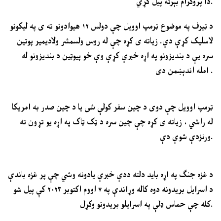
دا پروګرام بېرته پیل کړي.
د ټیرف په موضوع ټرمپ اوویل چې دولس ۱۲ هیوادونو ته ی په لیکونو
لاسلیک کړې دې. زیاته ی کړه چې له روس ولسمشر ولادیمیر پوتین
سره یې د بندیزونو په اړه خبرې کړې وې خو پیوټین د بندیزونو له
امله اندېښمن دی .
ټرمپ اوویل چې دوی د چین سفر کولې شی یا د چین صدر به امریکا
له راشي ، زیاته ی کړه چې چین سره د ټک ټاک په اړه یو تړون ته
ورنزدې شوې دې.
د غزه جنګ په اړه باید دلته ددې خبرې یادونه وشي چې پر غزه باندې
د اسرایل بریدونه دوه کاله وړاندې په ۷ اووم اکتوبر ۲۰۲۳ کې پیل شو
کله چې حماس ډلې په اسرایلو بریدونو وکړل.