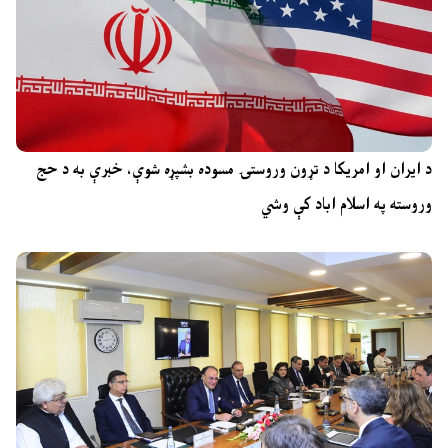
د ایران او امریکا د تړون وروستۍ مسوده بشپړه شوې، خبرې به د حج
وروسته په اسلام اباد کې وشي