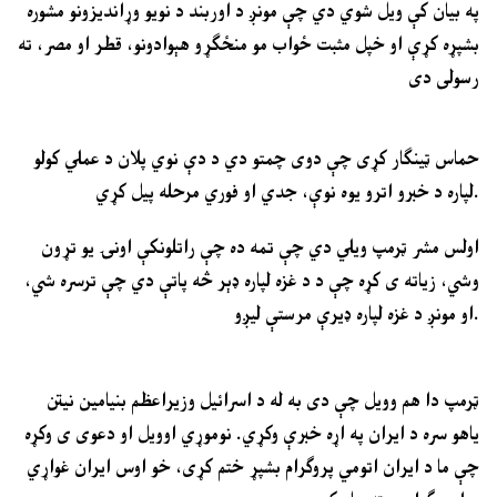
په بیان کې ویل شوي دي چې مونږ د اوربند د نویو وړاندیزونو مشوره
بشپړه کړې او خپل مثبت ځواب مو منځګړو هېوادونو، قطر او مصر، ته
رسولی دی
حماس ټینګار کړی چې دوی چمتو دي د دې نوي پلان د عملي کولو
لپاره د خبرو اترو یوه نوې، جدي او فوري مرحله پیل کړي.
اولس مشر ټرمپ ویلي دي چې تمه ده چې راتلونکې اونۍ یو تړون
وشي، زیاته ی کړه چې د د غزه لپاره ډېر څه پاتې دي چې ترسره شي،
او مونږ د غزه لپاره ډیرې مرستې لیږو.
ټرمپ دا هم وویل چې دی به له د اسرائیل وزیراعظم بنیامین نیتن
یاهو سره د ایران په اړه خبرې وکړي. نوموړي اوویل او دعوی ی وکړه
چې ما د ایران اتومي پروګرام بشپړ ختم کړی، خو اوس ایران غواړي