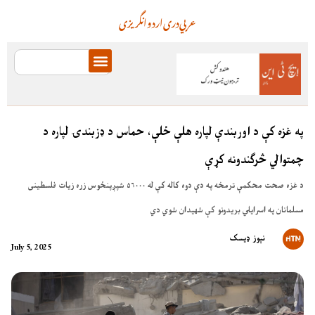
عربي
دری
اردو
انگریزی
په غزه کې د اوربندې لپاره هلې ځلې، حماس د ډزبندۍ لپاره د
چمتوالي څرګندونه کړې
د غزه صحت محکمې ترمخه په دې دوه کاله کې له ۵۶۰۰۰ شپږپنځوس زره زیات فلسطینی
مسلمانان په اسرایلي بریدونو کې شهیدان شوي دي
نېوز ډیسک
July 5, 2025