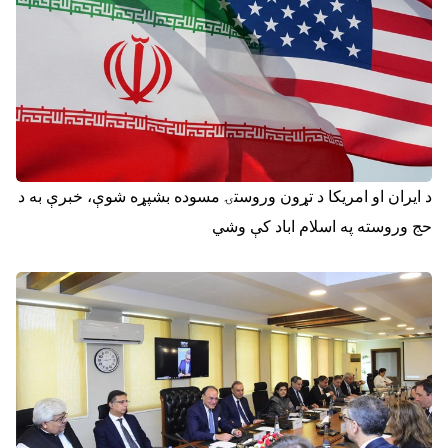
د ایران او امریکا د تړون وروستۍ مسوده بشپړه شوې، خبرې به د
حج وروسته په اسلام اباد کې وشي