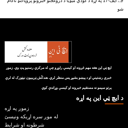
جے ایف-17 په اړه د ګودي میډیا د دروغجنو خبرونو پروپاګنډ ناکام
شو
ايچ ټي اين هغه مهم غږونه او کيسې راوړو چې له مرکزي رسنيو پټ وي. زموږ
خبري رښتيني او د پېښو بشپړ پس منظر لري. هندکُش ټريبيون نيټورک له لرې
پرتو سيمو نه مستقيم خبرونه او کيسې وړاندې کوي
د ايچ ټي اين په اړه
زموږ په اړه
له موږ سره اړیکه ونیسئ
شرطونه او شرایط