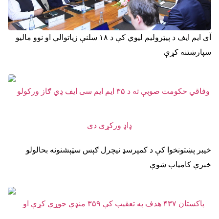
آی ایم ایف د پیټرولیم لیوي کې د ۱۸ سلنې زیاتوالي او نوو مالیو
سپارښتنه کړې
خیبر پښتونخوا کې د کمپرسډ نیچرل ګېس سټېشنونه بحالولو
خبرې کامیاب شوې