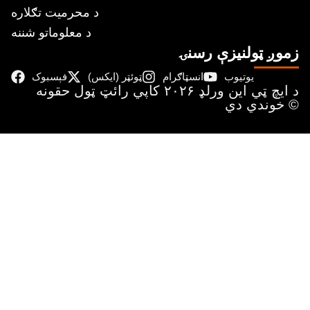
د محرمیت تګلاره
د معلوماتو شننه
زموږ ټولنیزې رسنۍ
یوتیوب
انسټاګرام
ټوئټر (ایکس)
فېسبوک
د ايچ ټي اين وﺭلډ ۲۰۲۶ کاپي ﺭائټ ټول حقونه
خوندي دي ©