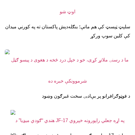
سلېټ ټېسټ کې هم ماتې؛ بنګله‌دېش پاکستان ته په کورني میدان
کې کلین سوپ ورکړ
د فوټوګرافرانو پر بې‌ادبۍ سخت غبرګون وښود