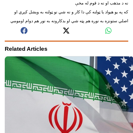
نه د مذهب او نه د قوم له مخې
که په یو هیواد یا ټولنه کې دا کار و نه شي نو ټولنه به وېشل کېږي او
اصلي ستونزه به نوره هم پټه شي او بدکارونه به نور هم دوام اومومي
Related Articles