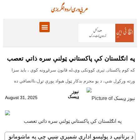
عربي
دری
اردو
انگریزی
پالیسۍ برخې
معلوماتي تحلیل
په انګلستان کې پاکستاني ټولنې سره ذاتي تعصب
که کوم پاکستانۍ تېری کوونکی وي،له قانون سرغړونه کوي ، باید سزا
ورته ورکړل شي، د یو مجرم بدکار ټول هیواد پورې تړل،ناانصافي ده
نېوز
ډیسک
August 31, 2025
د برتانیې د پولیسو ادارې شمېرې ښيي چې په ماشومانو