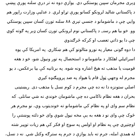
ډېری مجرمان سپین پوستکي دي. یوازې دوه نه تر درې سلنه پورې پېښې
د پاکستاني شالید لرونکو کسانو پورې تړاو لري. د عدلیې وزارت راپور هم
وايي چې د ماشومانو د جنسي تېري ۸۸ سلنه تورن کسان سپین پوستکي
وو. خو بیا هم رسنۍ د پاکستاني نوم لرونکي تورن کسان ډېر په ګوته کوي
چې دا یو ذاتي تعصب او کرکه څرګندوي
دا دوه ګونی معیار په نورو مثالونو کې هم ښکاري. په امریکا کې یوه
اسرائیلي اهلکار د ماشومانو د استحصال په تور ونیول شو، خو د هغه
قومیت یا مذهب ته هېڅ اشاره ونه شوه. په برتانیه کې بیا برعکس، د یو
مجرم له وجهې ټول قام یا هیواد په ضد پروپیګنډه کیږي
اصلي ستونزه دا نه ده چې مجرم د کوم نسل یا مذهب دی. ریښتینی
بحران د هغه نظام ناکامي ده چې ماشومان خوندي نه شي ساتلی. که
نظام سم وای او په نظام کې ماشومانو ته خوندیتوب وې، نو مجرم هر
څوک چې وای نو د هغه به یې مخه نیول شوې وای خو دلته پوښتنې را
اوچتیږي چې په نظام او اولس په سوچ او فکر کې هم زیات توپیر شته
له همدې امله، جرم ته باید یوازې د جرم په سترګه وکتل شي. نه د نسل،