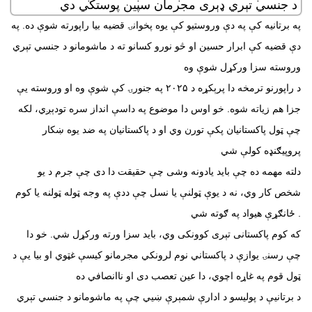
د جنسي تېري ډېری مجرمان سپین پوستکي دي
په برتانیه کې په دې وروستیو کې یوه پخوانۍ قضیه بیا راپورته شوې ده. په
دې قضیه کې ابرار حسین او څو نورو کسانو ته د ماشومانو د جنسي تېري
وروسته سزا ورکړل شوې وه
د راپورنو ترمخه دا پرېکړه د ۲۰۲۵ په جنورۍ کې شوې وه او وروسته یې
جزا هم زیاته شوه. خو اوس دا موضوع په داسې انداز سره تودېږي، لکه
چې ټول پاکستانيان پکې تورن وي او د پاکستانیان په ضد یوه ښکار
پروپیګنډه کولې شي
دلته مهمه ده چې باید یادونه وشی چې حقیقت دا دی چې جرم د یو
شخص کار وي، نه د یوې ټولنې یا نسل چې ددې په وجه ټوله ټولنه یا کوم
ځانګړې هیواد په ګوته شي .
که کوم پاکستانی تېری کوونکی وي، باید سزا ورته ورکړل شي. خو دا
چې رسنۍ یوازې د پاکستاني نوم لرونکي مجرمانو کيسې غټوي او بیا یې د
ټول قوم په غاړه اچوي، دا عین تعصب دی او ناانصافي ده
د برتانیې د پولیسو د ادارې شمېرې ښيي چې په ماشومانو د جنسي تېري