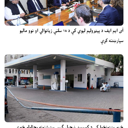
آی ایم ایف د پیټرولیم لیوي کې د ۱۸ سلنې زیاتوالي او نوو مالیو
سپارښتنه کړې
خیبر پښتونخوا کې د کمپرسډ نیچرل ګېس سټېشنونه بحالولو خبرې