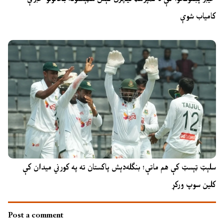
کامیاب شوې
سلېټ ټېسټ کې هم ماتې؛ بنګله‌دېش پاکستان ته په کورني میدان کې
کلین سوپ ورکړ
Post a comment