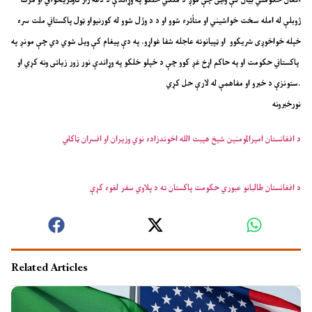
افغان حکومتي بیان کې وایی چې موږ د ملکي خلکو په وړاندې د دغه راز تاوتریخوالي او مرګ
ژوبلې له امله سخت خواشیني او متأثره شوو او د د وژل شوو له کورنیواو ټول پاکستاني ملت سره
خپله خواخوږی شریکوو او ټپيانوته عاجله شفا غواړو. په دې پیغام کې ویل شوي دي چې مونږ په
پاکستاني حکومت او په حاکم اړخ غږ کوو چې د خپلو خلکو په وړاندې نور زور زیاتی ونه کړي او
ستونزې د خبرو او مفاهمې له لارې حل کړي.
نورخبرونه
د افغانستان امیرالمومنین شیخ هیبت الله اخوندزاده نوي وزیران او افسران ټاکلي
د افغانستان طالبانو عبوري حکومت پاکستان ته د پلاوي سفر لغوه کړې
Related Articles