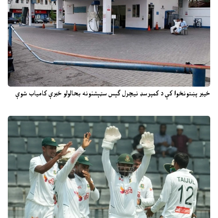
خیبر پښتونخوا کې د کمپرسډ نیچرل ګېس سټېشنونه بحالولو خبرې کامیاب شوې