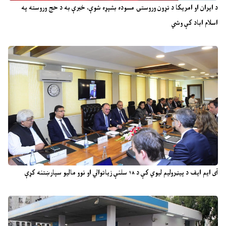
د ایران او امریکا د تړون وروستۍ مسوده بشپړه شوې، خبرې به د حج وروسته په
اسلام اباد کې وشي
آی ایم ایف د پیټرولیم لیوي کې د ۱۸ سلنې زیاتوالي او نوو مالیو سپارښتنه کړې