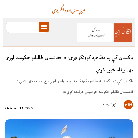
عربي
دری
اردو
انگریزی
پاکستان کې په مظاهره کوونکو ډزې: د افغانستان طالبانو حکومت لوري
مهم پیغام خپور شوې
پاکستان کې د یو ګوند په مظاهره کوونکو باندې د پولیسو لوري نیغ په نیغه ډزو باندې د
افغانستان طالبانو حکومت خواشیني څرګنده کړې ده
نېوز ډیسک
October 13, 2025