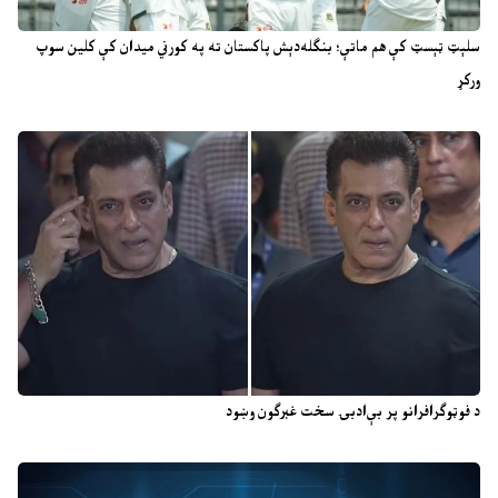
سلېټ ټېسټ کې هم ماتې؛ بنګله‌دېش پاکستان ته په کورني میدان کې کلین سوپ
ورکړ
د فوټوګرافرانو پر بې‌ادبۍ سخت غبرګون وښود