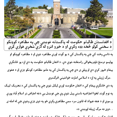
د افغانستان طالبانو حکومت له پاکستانه غوښتي چې په مظاهره کوونکو
د سختي کولو څخه ډډه وکړي او د خبرو اترو له لارې شخړې هوارې کړي
په داسې وخت کې چې په پاکستان کې د یو ګوند لوري مظاهره شوې او د مظاهره کوونکو او
پولیسو ترمنځ تاوتریخوالۍ رامنځته شوې دې، د افغان طالبانو حکومت په دې اړه یو ځانګړې
پیغام خپور کړې دې او ویلي ی دي چې په پاکستان کې په عامو مظاهره کونکو ډزې او د هغوی
مرګ ژوبلې په اړه د اسلامي امارت خواشیني څرګندوي.
په دې ځانګړې پیغام کې د افغان حکومت لوري لیکل شوي چې په پاکستان کې د تحریک لبیک
په نوم ګوند لخوا اعتراضیه ناستې پیل شوې وې چې غوښتل یې دغه اعتراض تر اسلام آباد پورې
ورسوي او د هغه هیواد له قانون سره سمې مظاهرې وکړي خو په دوی ډزې وشوې چې له امله ی
دوی ته مرګ ژوبله اووښتې ده. .