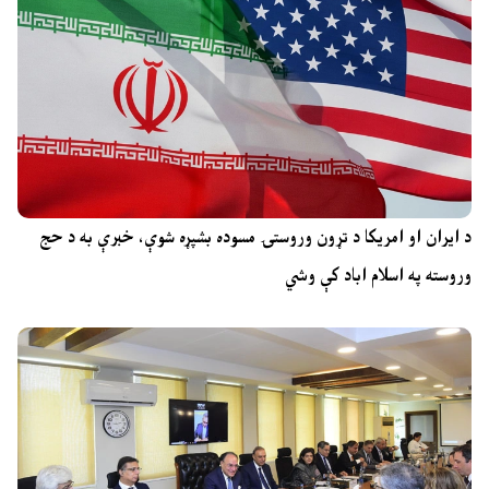
د ایران او امریکا د تړون وروستۍ مسوده بشپړه شوې، خبرې به د حج
وروسته په اسلام اباد کې وشي