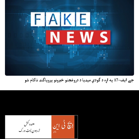
جے ایف-17 په اړه د ګودي میډیا د دروغجنو خبرونو پروپاګنډ ناکام شو