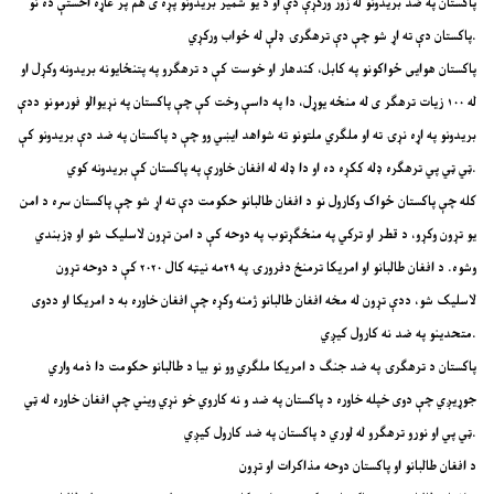
پاکستان په ضد بریدونو له زور ورکړې دې او د یو شمیر بریدونو پړه ی هم پر غاړه اخستې ده نو
پاکستان دې ته اړ شو چې دې ترهګرۍ ډلې له ځواب ورکړي.
پاکستان هوایی ځواکونو په کابل، کندهار او خوست کې د ترهګرو په پتنځایونه بریدونه وکړل او
له ۱۰۰ زیات ترهګر ی له منځه یوړل، دا په داسې وخت کې چې پاکستان په نړیوالو فورمونو ددې
بریدونو په اړه نړۍ ته او ملګري ملتونو ته شواهد ایښي وو چې د پاکستان په ضد دې بریدونو کې
ټي ټي پي ترهګره ډله ککړه ده او دا ډله له افغان خاورې په پاکستان کې بریدونه کوي.
کله چې پاکستان ځواک وکارول نو د افغان طالبانو حکومت دې ته اړ شو چې پاکستان سره د امن
یو تړون وکړو، د قطر او ترکي په منځګړتوب په دوحه کې د امن تړون لاسلیک شو او ډزبندي
وشوه. د افغان طالبانو او امریکا ترمنځ دفرورۍ په ۲۹مه نیټه کال ۲۰۲۰ کې د دوحه تړون
لاسلیک شو، ددې تړون له مخه افغان طالبانو ژمنه وکړه چې افغان خاوره به د امریکا او ددوی
متحدینو په ضد نه کارول کیږي.
پاکستان د ترهګرۍ په ضد جنګ د امریکا ملګري وو نو بیا د طالبانو حکومت دا ذمه واري
جوړیږي چې دوی خپله خاوره د پاکستان په ضد و نه کاروي خو نړي ویني چې افغان خاوره له ټي
ټي پي او نورو ترهګرو له لوري د پاکستان په ضد کارول کیږي.
د افغان طالبانو او پاکستان دوحه مذاکرات او تړون