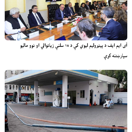
آی ایم ایف د پیټرولیم لیوي کې د ۱۸ سلنې زیاتوالي او نوو مالیو
سپارښتنه کړې