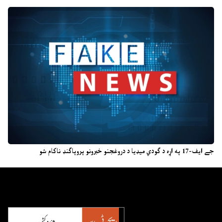
جے ایف-17 په اړه د ګودي میډیا د دروغجنو خبرونو پروپاګنډ ناکام شو