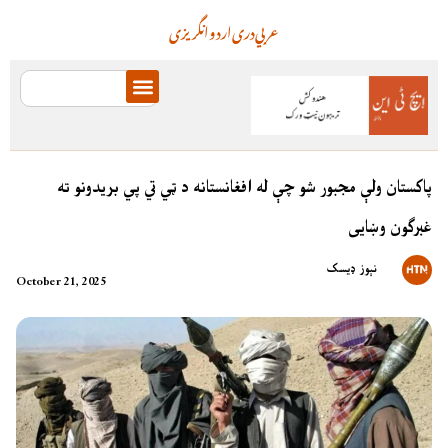
عربي
دری
اردو
انگریزی
پاکستان ولې مجبور شو چې له افغانستانه د ټي تي پي بریدونو ته
غبرګون وښایی
نېوز ډیسک
October 21, 2025