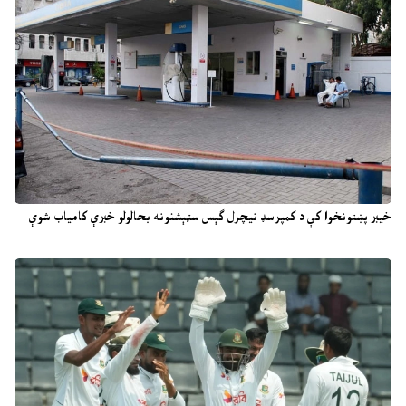
خیبر پښتونخوا کې د کمپرسډ نیچرل ګېس سټېشنونه بحالولو خبرې کامیاب شوې