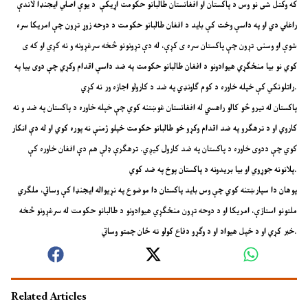
که وکتل شی نو وس د پاکستان او افغانستان طالبانو حکومت اړیکې د یوې اصلي ایجنډا لاندې
راغلي دي او په داسې وخت کې باید د افغان طالبانو حکومت د دوحه زوړ تړون چې امریکا سره
شوې او وسنۍ تړون چې پاکستان سره ی کړې، له دې تړونونو څخه سرغړونه و نه کړي او که ی
کوي نو بیا منځګړي هیوادونو د افغان طالبانو حکومت په ضد داسې اقدام وکړي چې دوی بیا په
راتلونکي کې خپله خاوره د کوم ګاونډي په ضد د کارولو اجازه ور نه کړي.
پاکستان له تیرو څو کالو راهسي له افغانستان غوښتنه کوي چې خپله خاوره د پاکستان په ضد و نه
کاروي او د ترهګرو په ضد اقدام وکړو خو طالبانو حکومت خپلو ژمنې نه پوره کوي او له دې انکار
کوي چې ددوی خاوره د پاکستان په ضد کارول کیږي. ترهګرې ډلې هم دې افغان خاوره کې
پلانونه جوړوي او بیا بریدونه د پاکستان پوخ په ضد کوي.
پوهان دا سپارښتنه کوي چې وس باید پاکستان دا موضوع په نړیواله ایجنډا کې وساتي، ملګري
ملتونو استازې، امریکا او د دوحه تړون منځګړي هیوادونو د طالبانو حکومت له سرغړونو څخه
خبر کړي او د خپل هیواد او د وګړو دفاع کولو ته ځان چمتو وساتي.
Related Articles