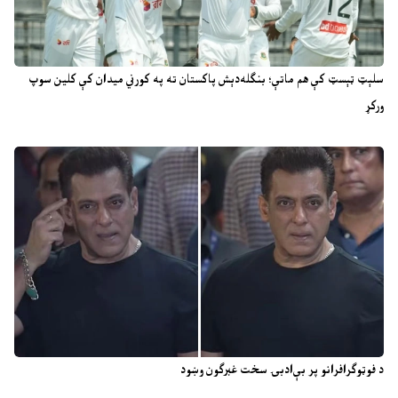
سلېټ ټېسټ کې هم ماتې؛ بنګله‌دېش پاکستان ته په کورني میدان کې کلین سوپ
ورکړ
د فوټوګرافرانو پر بې‌ادبۍ سخت غبرګون وښود