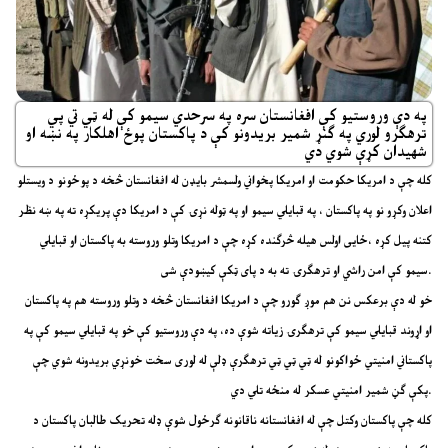
په دې وروستیو کې افغانستان سره په سرحدي سیمو کې له ټي تي پي
ترهګرو لوري په ګنړ شمیر بریدونو کې د پاکستان پوځ اهلکار په نښه او
شهیدان کړې شوي دي
کله چې د امریکا حکومت او امریکا پخواني ولسمشر بایډن له افغانستان څخه د پوځونو د ویستلو
اعلان وکړو نو په پاکستان ، په قبایلي سیمو او په ټوله نړۍ کې د امریکا دې پریکړه ته په ښه نظر
کتنه پیل کړه ،ځایی اولس هیله څرګنده کړه چې د امریکا وتلو وروسته به پاکستان او قبایلي
سیمو کې امن راشي او ترهګرۍ ته به د پای ټکې کیښودې شی.
خو له دې برعکس نن هم موږ ګورو چې د امریکا افغانستان څخه د وتلو وروسته هم په پاکستان
او اړوند قبایلي سیمو کې ترهګرۍ زیاته شوې ده، په دې وروستیو کې خو په قبایلي سیمو کې په
پاکستاني امنیتي ځواکونو له ټي ټي ټي ترهګرې ډلې له لوری سخت خونړي بریدونه شوي چې
پکې ګڼ شمیر امنیتي عسکر له منځه تلي دي.
کله چې پاکستان وکتل چې له افغانستانه ناقانونه ګرځول شوې ډله تحریک طالبان پاکستان د