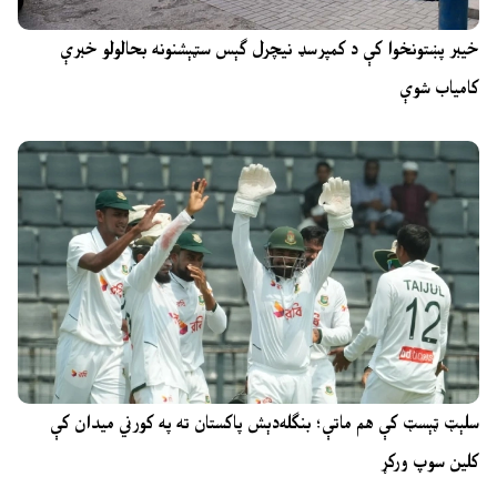
خیبر پښتونخوا کې د کمپرسډ نیچرل ګېس سټېشنونه بحالولو خبرې
کامیاب شوې
سلېټ ټېسټ کې هم ماتې؛ بنګله‌دېش پاکستان ته په کورني میدان کې
کلین سوپ ورکړ