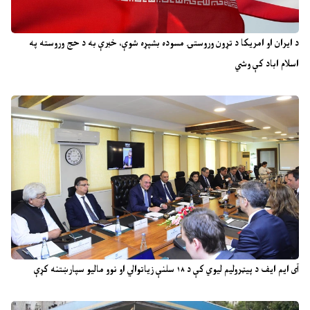
د ایران او امریکا د تړون وروستۍ مسوده بشپړه شوې، خبرې به د حج وروسته په
اسلام اباد کې وشي
آی ایم ایف د پیټرولیم لیوي کې د ۱۸ سلنې زیاتوالي او نوو مالیو سپارښتنه کړې