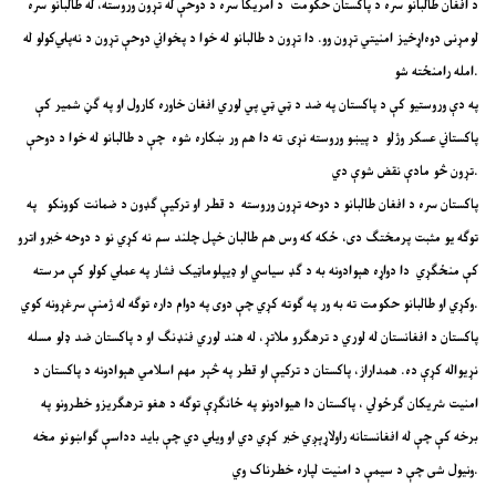
د افغان طالبانو سره د پاکستان حکومت د امریکا سره د دوحې له تړون وروسته، له طالبانو سره
لومړنی دوه‌اړخیز امنیتي تړون وو. دا تړون د طالبانو له خوا د پخواني دوحې تړون د نه‌پلي‌کولو له
امله رامنځته شو.
په دې وروستیو کې د پاکستان په ضد د ټي ټي پي لوري افغان خاوره کارول او په ګڼ شمیر کې
پاکستاني عسکر وژلو د پیښو وروسته نړۍ ته دا هم ور ښکاره شوه چې د طالبانو له خوا د دوحې
تړون څو مادې نقض شوې دي.
پاکستان سره د افغان طالبانو د دوحه تړون وروسته د قطر او ترکيې ګډون د ضمانت کوونکو په
توګه یو مثبت پرمختګ دی، ځکه که وس هم طالبان خپل چلند سم نه کړي نو د دوحه خبرو اترو
کې منځګړي دا دواړه هېوادونه به د ګډ سیاسي او ډیپلوماټیک فشار په عملي کولو کې مرسته
وکړي او طالبانو حکومت ته به ور په ګوته کړي چې دوی په دوام داره توګه له ژمنې سرغړونه کوي.
پاکستان د افغانستان له لوري د ترهګرو ملاتړ، له هند لوري فنډنګ او د پاکستان ضد ډلو مسله
نړیواله کړې ده. همداراز، پاکستان د ترکيې او قطر په څېر مهم اسلامي هېوادونه د پاکستان د
امنیت شریکان ګرځولي ، پاکستان دا هیوادونو په ځانګړې توګه د هغو ترهګریزو خطرونو په
برخه کې چې له افغانستانه راولاړېږي خبر کړي دي او ویلي دي چې باید دداسې ګواښونو مخه
ونیول شی چې د سیمې د امنیت لپاره خطرناک وي.