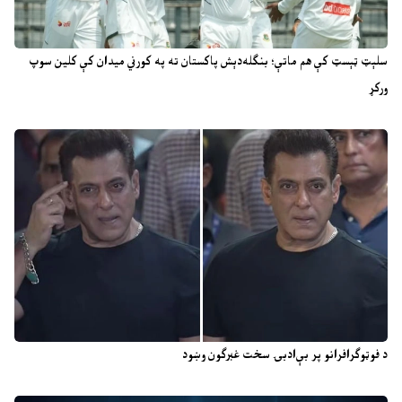
سلېټ ټېسټ کې هم ماتې؛ بنګله‌دېش پاکستان ته په کورني میدان کې کلین سوپ
ورکړ
د فوټوګرافرانو پر بې‌ادبۍ سخت غبرګون وښود