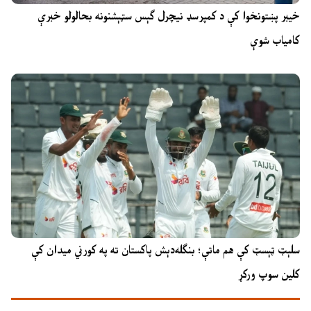
خیبر پښتونخوا کې د کمپرسډ نیچرل ګېس سټېشنونه بحالولو خبرې
کامیاب شوې
سلېټ ټېسټ کې هم ماتې؛ بنګله‌دېش پاکستان ته په کورني میدان کې
کلین سوپ ورکړ