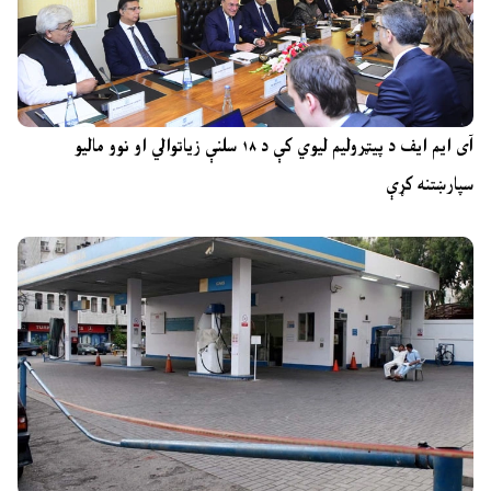
آی ایم ایف د پیټرولیم لیوي کې د ۱۸ سلنې زیاتوالي او نوو مالیو
سپارښتنه کړې