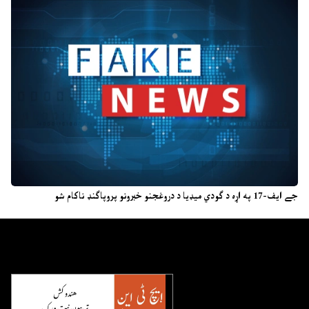
جے ایف-17 په اړه د ګودي میډیا د دروغجنو خبرونو پروپاګنډ ناکام شو