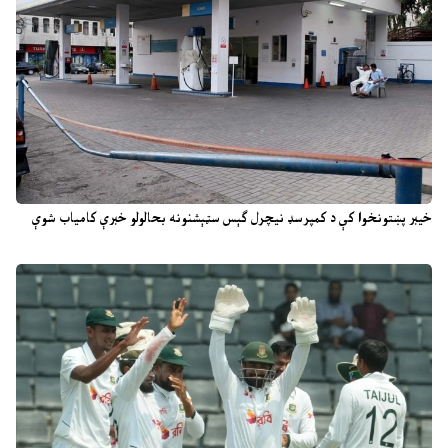
خیبر پښتونخوا کې د کمپرسډ نیچرل ګېس سټېشنونه بحالولو خبرې کامیاب شوې