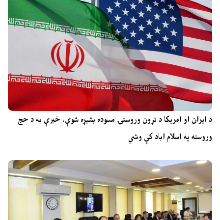
د ایران او امریکا د تړون وروستۍ مسوده بشپړه شوې، خبرې به د حج
وروسته په اسلام اباد کې وشي