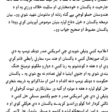
جارحيت د پاکستان د خودمختارۍ او سالميت خلاف ورزي وه او د
هندوستان حملو لوجې بے ګناه زنانه او ماشومان شهيد شوي وو۔ بيان
ترمخه پاکستان د خپل دفاع لپاره بنيان مرصوص آپريشن کړې وودا د
پاکستان مضبوط او صحيح جواب وو۔
اعلاميه کښې وئيلي شويدي چې امريکني صدر ډونلډ ټرمپ په دې
نازک صورتحال کښې د پاکستان او هند سره سفارتي رابطې قائم کړې
وې او د هغه د کوششونو په رڼا کښې د دواړو ملکونو ترمينځ جنګ
بندي شوي وه او جنوبي ايشيا د لوئي تصادم نه بچ شوي وه ۔ پاکستان
حکومت د ډونلډ ټرمپ دغه اقدام د امن او مذاکراتو په ذريعه شخړي
حل کولو لپاره د هغه د موثره او ګټه ور سفارتکارۍ ثبوت ګرځولي او
وئيلي ئي دې چې امريکني صدر د جمو وکشمير مسئلې حل کښې د
ثالثې کردار ادا کولو وړانديز کړيدے پاکستان د دې هرکلې کوي او د
سيمې د امن او استحکام لپاره د کشمير د مسئلې پائيدار حل لازمي ګني