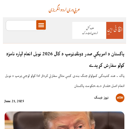
عربي
دری
اردو
انگریزی
پاکستان د امريکې صدر ډونلډټرمپ د کال 2026 نوبل انعام لپاره نامزد
کولو سفارش کړېدے
پاک ۔ هند کشيدګۍ کمولواو جنګ بندۍ کښې مثالي سفارتي کردار ادا کولو لوجې ټرمپ د نوبل
انعام اصل حقدار دے،حکومت پاکستان
نېوز ډیسک
June 21, 2025