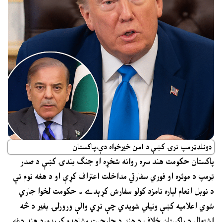
ډونلډټرمپ نرۍ کښې د امن خيرخواه دې،پاکستان
پاکستان حکومت هند سره روانه شخړه او جنګ بندۍ کښې د صدر
ټرمپ د موثره او فوري سفارتي مداخلت اعتراف کړې او د هغه نوم ئې
د نوبل انعام لپاره نامزد کولو سفارش کړېدے ۔ حکومت لخوا جاري
شوي اعلاميه کښې وئيلي شويدي چې نړي والې ورورلۍ بغير د څه
اشتعال د پاکستان خلاف د هند د جارحيت مشاهده کړيده،د هند دغه