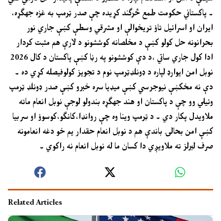
۔ پاکستاني حکومت طمع څرګند کړيده چې صدر ټرمپ به غزه جهګړه،
ايران او اسرائيل تاؤ تريخوالې او مشرقي وسطې کښې جاري نور
بحرانونه حل کولو کښې د مخلصانه کوششونو د لارې هم مثبت کردار
ادا کول جاري ساتي ،د دې کوششونو په رڼا کښې پاکستان د کال 2026
نوبل امن ايوارډ لپاره د ډونلډټرمپ نوم د تجويز کولوفيصله کړي ده ۔
دې نه مخکښې نيوجرسي کښې ميډيا سره خبرو کښې صدر ډونلډ ټرمپ
وئيلي وو چې د پاکستان او هند جهګړه بندولو لوجې نوبل انعام ماته
ملاويدل پکار دي ۔ د ټرمپ وينا وه چې روانډا،کانګو،کوسوؤ او سربيا
کښې امن بحالۍ باندې هم د نوبل انعام حقدار يم خو دغه انعامونه
صرف لبرلز ته ملاويږي دا کسان ما له نوبل انعام نه راکوي ۔
Related Articles