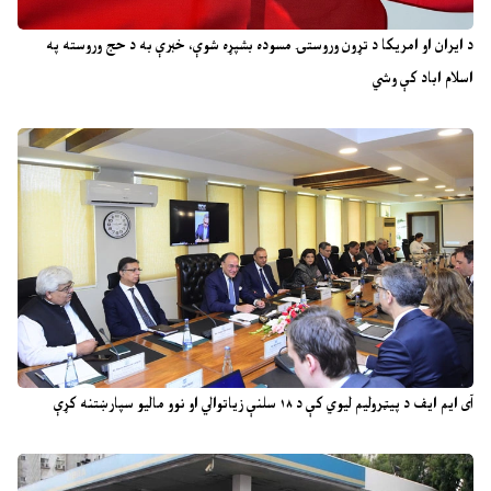
د ایران او امریکا د تړون وروستۍ مسوده بشپړه شوې، خبرې به د حج وروسته په
اسلام اباد کې وشي
آی ایم ایف د پیټرولیم لیوي کې د ۱۸ سلنې زیاتوالي او نوو مالیو سپارښتنه کړې