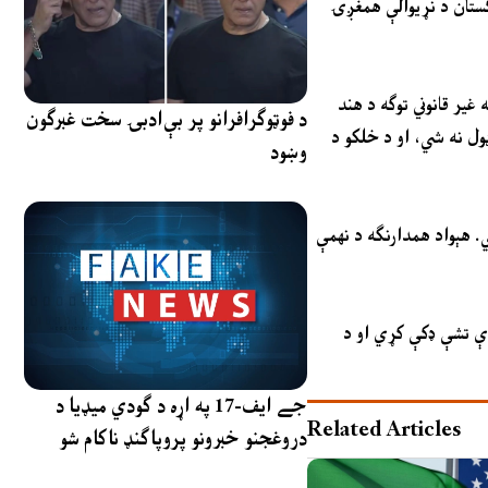
کستان د نړیوالې همغږۍ
غیر قانوني توګه د هند
د فوټوګرافرانو پر بې‌ادبۍ سخت غبرګون
ول نه شي، او د خلکو د
وښود
واد همدارنګه د نهمې GCTS
دې تشې ډکې کړي او د
جے ایف-17 په اړه د ګودي میډیا د
Related Articles
دروغجنو خبرونو پروپاګنډ ناکام شو