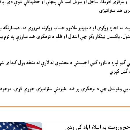
او مرکزي افریقا، ساحل او سویل آسیا کې پیچلي او خطرناکې شوې دي. پا
لیت ته اجازه ورکوي او د بهرنیو ملاتړو حساب ورکونه ضروري ده. همدارنګه په 
ل. پاکستان ټینګار وکړ چې اشغال او ظلم د ترهګرۍ ضد مبارزې په نوم پټ
و لپاره د ناوړه ګټې اخیستنې د مخنیوي له لارې له منځه وړل کېدای شي. هې
ې څخه یې وغوښتل چې د ترهګرۍ پر ضد اغیزمنې ستراتیژۍ جوړې کړي، موجو
حج وروسته په اسلام اباد کې وشي