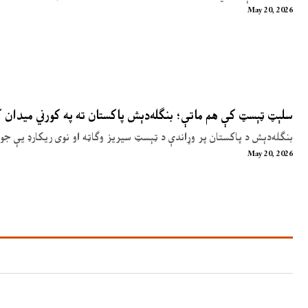
May 20, 2026
سلېټ ټېسټ کې هم ماتې؛ بنګله‌دېش پاکستان ته په کورني میدان
بنګله‌دېش د پاکستان پر وړاندې د ټېسټ سیریز وګاټه او نوی ریکارډ یې جوړ
May 20, 2026