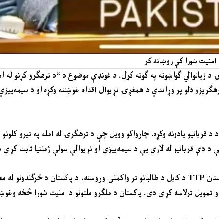
ه امنیت شورا کې روښانه کړ
ۍ د زیاتوالي ګواښونه په ګوته کړل. د غونډې موضوع د “د ترهګرو کړنو له ام
ترهګریزو ډلو پر وړاندې د همغږۍ نړیوال اقدام غوښتنه وکړه او د سیمه‌ییزې 
د کابل د طالبانو تر واکمنۍ وروسته، د پاکستان د څرګندونو له مخې ډلې لکه فتنه الخوارج TTP او فتنه هندستان BLA او د هغ