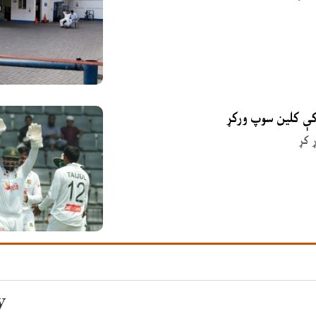
 کې کلین سوپ ورکړ
 کړ
y