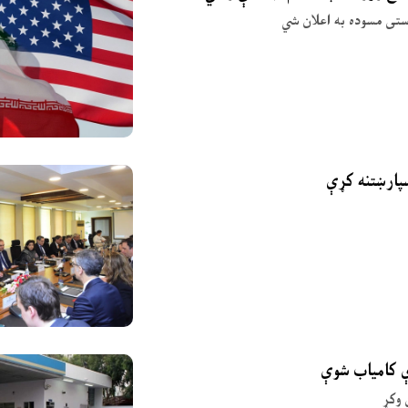
وستی مسوده به اعلان شي
ې کامیاب شوې
 وکړ