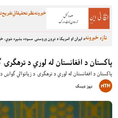
خبرونه
نظر
تحقیقاتي
تفریح
تع
تازه خبرونه
د ایران او امریکا د تړون وروستۍ مسوده بشپړه شوې، خب
پاکستان د افغانستان له لوري د ترهګرۍ 
پاکستان د افغانستان له لوري د ترهګرۍ د زیاتوالي ګواښ د 
نېوز ډیسک