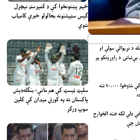
خیبر پښتونخوا کې د کمپرسډ نیچرل
ګېس سټېشنونه بحالولو خبرې کامیاب
شوې
له د نړیوالې سولې او
بې‌ثباتۍ د راوړونکو پر
پاکستان د نړیوالې ترهګرۍ ضد مبارزې په لومړۍ کرښه کې د خپل هېواد د قربانیو یادونه وکړه. چارواکو وویل چې د ترهګرۍ له امله په تیرو کلونو کې شاوخوا ۹۰،۰۰۰ تنه
سلېټ ټېسټ کې هم ماتې؛ بنګله‌دېش
پاکستان ته په کورني میدان کې کلین
سوپ ورکړ
ې مجید بریګیډ د بهرنیو ملاتړو له خوا بیا تازه