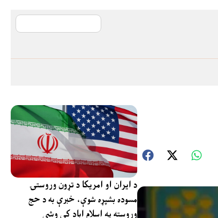
آی ایم ایف د پیټ
د ایران او امریکا د تړون وروستۍ
مسوده بشپړه شوې، خبرې به د حج
وروسته په اسلام اباد کې وشي