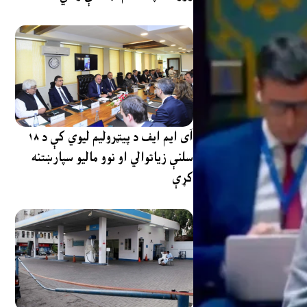
آی ایم ایف د پیټرولیم لیوي کې د ۱۸
سلنې زیاتوالي او نوو مالیو سپارښتنه
کړې