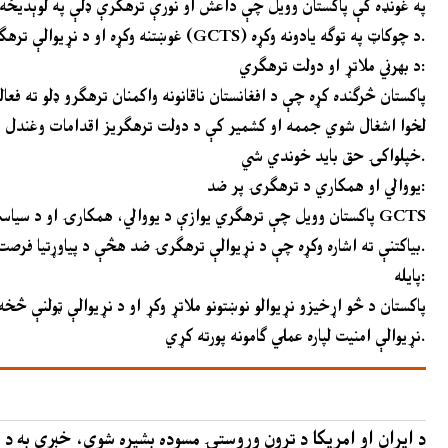
په غونډه کې پاکستان وویل چې داعش او نورې ترهګرې ډلې په لوېدیځه 
غوښتنه وکړه او د نړیوالې ترهګرۍ ضد ستراتیژۍ (GCTS) د چوکاټ په توګه یادونه وکړه.
د بهرني ملاتړ او دولت ترهګري:
پاکستان څرګنده کړه چې د افغانستان ناقانونه واکمنان ترهګرو ډلو ته فعا
لخوا اشغال شوي جممه او کشمیر کې د دولت ترهګریز اقدامات وغندل شو
خپلواکۍ حق باید خوندي شي.
یووالي او همکاري د ترهګرۍ پر ضد:
پاکستان وویل چې ترهګري یوازې د یووالي، همکارۍ او د سیاسي ګټ
بیاکتنې ته اشاره وکړه چې د نړیوالې ترهګرۍ ضد هڅې د پیاوړتیا فرصت ګڼل کېږي.
پایله:
پاکستان د څو اړخیزو نړیوالو نوښتونو ملاتړ وکړ او د نړیوالې ټولن
نړیوالې امنیت لپاره عملي ګامونه پورته کړي.
د ایران او امریکا د تړون وروستۍ مسوده بشپړه شوې، خبرې به د 