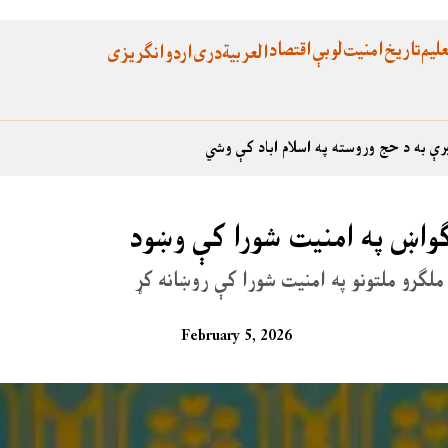
لیم
تاریخ
امنیت
لوبې
اقتصاد
العربية
دری
اردو
انگریزی
رې به د حج وروسته په اسلام اباد کې وشي
ګواښ په امنیت شورا کې وښود
ملګرو ملتونو په امنیت شورا کې روښانه کړ
February 5, 2026