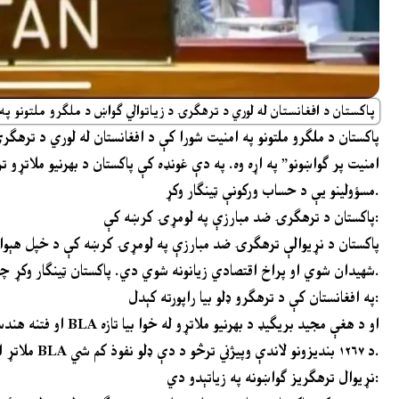
پاکستان د افغانستان له لوري د ترهګرۍ د زیاتوالي ګواښ د ملګرو ملتونو پ
پاکستان د ملګرو ملتونو په امنیت شورا کې د افغانستان له لوري د ترهګر
امنیت پر ګواښونو” په اړه وه. په دې غونډه کې پاکستان د بهرنیو ملاتړو 
مسؤولینو یې د حساب ورکونې ټینګار وکړ.
پاکستان د ترهګرۍ ضد مبارزې په لومړۍ کرښه کې:
شهیدان شوي او پراخ اقتصادي زیانونه شوي دي. پاکستان ټینګار وکړ چې د دې قربانیو له لارې یې د سیمه‌ییزې او نړیوالې سولې ژمنتیا ثابت کړې ده.
په افغانستان کې د ترهګرو ډلو بیا راپورته کېدل:
ملاتړ او تمویل ترلاسه کړی دی. پاکستان د ملګرو ملتونو د امنیت شورا څخه وغوښتل چې BLA د ۱۲۶۷ بندیزونو لاندې وپیژني ترڅو د دې ډلو نفوذ کم شي.
نړیوال ترهګریز ګواښونه په زیاتېدو دي: