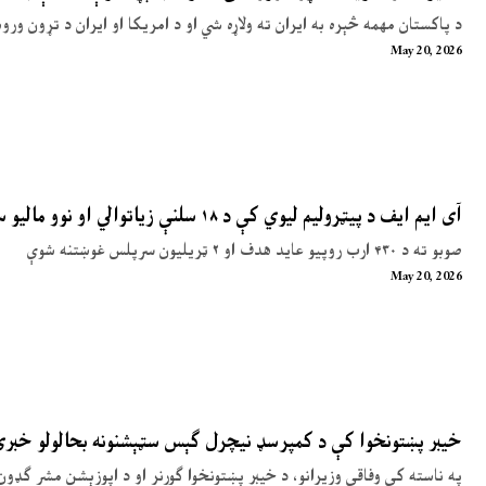
د پاکستان مهمه څېره به ایران ته ولاړه شي او د امریکا او ایران د تړون ور
May 20, 2026
آی ایم ایف د پیټرولیم لیوي کې د ۱۸ سلنې زیاتوالي او نوو مالیو سپارښتنه کړې
صوبو ته د ۴۳۰ ارب روپیو عاید هدف او ۲ ټریلیون سرپلس غوښتنه شوې
May 20, 2026
خیبر پښتونخوا کې د کمپرسډ نیچرل ګېس سټېشنونه بحالولو خبر
په ناسته کې وفاقي وزیرانو، د خیبر پښتونخوا ګورنر او د اپوزېشن مشر ګډون