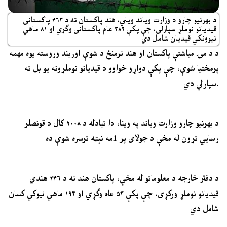
د بهرنیو چارو د وزارت ویاند ویلي، هند پاکستان ته د ۴۶۳ پاکستانی
قیدیانو نوملړ سپارلی، چې پکې ۳۸۲ عام پاکستانی وګړي او ۸۱ ماهي
نیوونکي قیدیان شامل دي
د د مۍ میاشتې پاکستان او هند ترمنځ د شوې اوربند وروسته يوه مهمه
پرمختيا شوې، چې پکې دواړو خواوو د قيدیانو نوملړونه يو بل ته
سپارلي دي.
د بهرنيو چارو وزارت ویاند په وینا، دا تبادله د ۲۰۰۸ کال د قونصلر
رسایي تړون له مخې د جولای پر 1مه نېټه ترسره شوې ده
د دفتر خارجه د معلوماتو له مخې، پاکستان هند ته د ۲۴۶ هندي
قيدیانو نوملړ ورکړی، چې پکې ۵۳ عام وګړي او ۱۹۳ ماهي نیوکي کسان
شامل دي