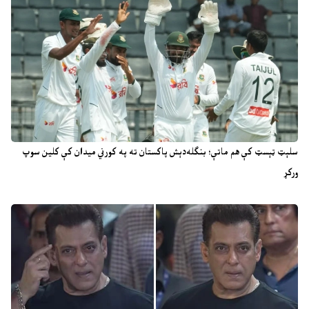
سلېټ ټېسټ کې هم ماتې؛ بنګله‌دېش پاکستان ته په کورني میدان کې کلین سوپ
ورکړ