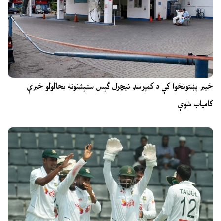
خیبر پښتونخوا کې د کمپرسډ نیچرل ګېس سټېشنونه بحالولو خبرې
کامیاب شوې