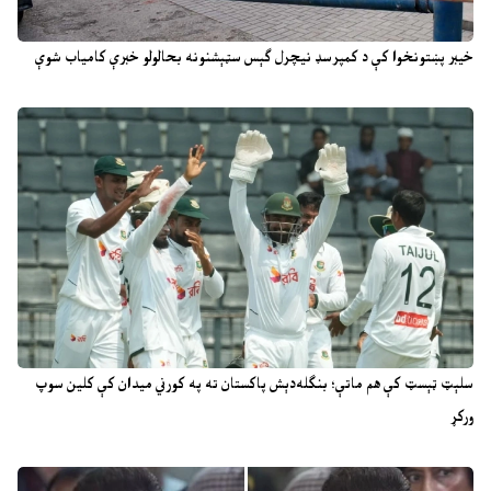
خیبر پښتونخوا کې د کمپرسډ نیچرل ګېس سټېشنونه بحالولو خبرې کامیاب شوې
سلېټ ټېسټ کې هم ماتې؛ بنګله‌دېش پاکستان ته په کورني میدان کې کلین سوپ
ورکړ