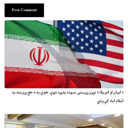
د ایران او امریکا د تړون وروستۍ مسوده بشپړه شوې، خبرې به د حج وروسته په
اسلام اباد کې وشي