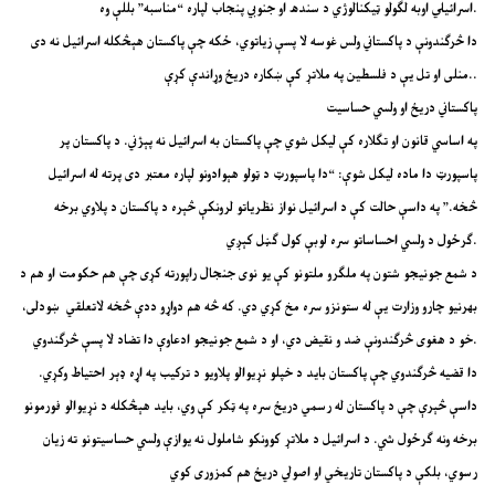
اسرائیلي اوبه لګولو ټیکنالوژي د سندھ او جنوبي پنجاب لپاره “مناسبه” بللې وه.
دا څرګندونې د پاکستاني ولس غوسه لا پسې زیاتوي، ځکه چې پاکستان هېڅکله اسرائیل نه دی
منلی او تل یې د فلسطین په ملاتړ کې ښکاره دریځ وړاندې کړې..
پاکستاني دریځ او ولسي حساسیت
په اساسي قانون او تګلاره کې لیکل شوي چې پاکستان به اسرائیل نه پېژني. د پاکستان پر
پاسپورټ دا ماده لیکل شوې: “دا پاسپورټ د ټولو هېوادونو لپاره معتبر دی پرته له اسرائیل
څخه.” په داسې حالت کې د اسرائیل نواز نظریاتو لرونکې څېره د پاکستان د پلاوي برخه
ګرځول د ولسي احساساتو سره لوبې کول ګڼل کېږي.
د شمع جونیجو شتون په ملګرو ملتونو کې یو نوی جنجال راپورته کړی چې هم حکومت او هم د
بهرنیو چارو وزارت یې له ستونزو سره مخ کړي دي. که څه هم دواړو ددې څخه لاتعلقي ښودلی،
خو د هغوی څرګندونې ضد و نقیض دي، او د شمع جونیجو ادعاوې دا تضاد لا پسې څرګندوي.
دا قضیه څرګندوي چې پاکستان باید د خپلو نړیوالو پلاويو د ترکیب په اړه ډېر احتیاط وکړي.
داسې څېرې چې د پاکستان له رسمي دریځ سره په ټکر کې وي، باید هېڅکله د نړیوالو فورمونو
برخه ونه ګرځول شي. د اسرائیل د ملاتړ کوونکو شاملول نه یوازې ولسي حساسیتونو ته زیان
رسوي، بلکې د پاکستان تاریخي او اصولي دریځ هم کمزوری کوي