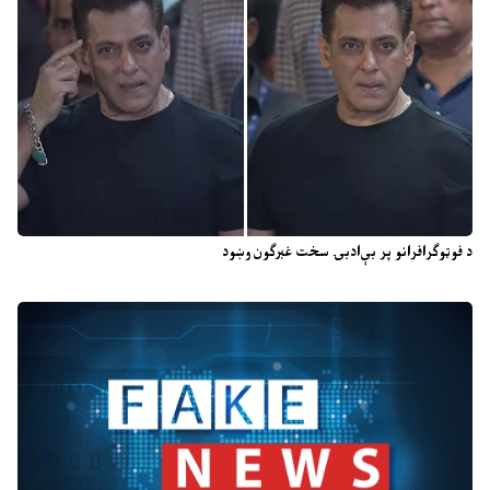
د فوټوګرافرانو پر بې‌ادبۍ سخت غبرګون وښود