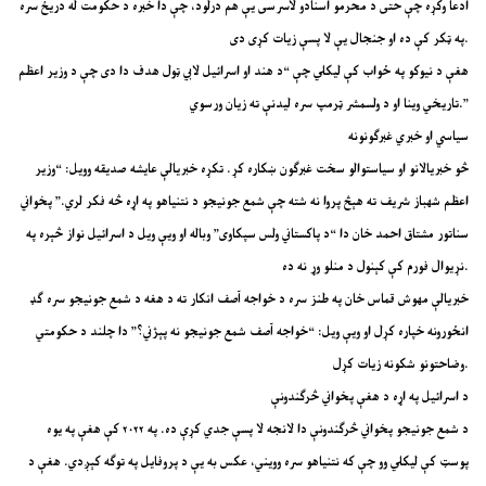
ادعا وکړه چې حتی د محرمو اسنادو لاسرسی یې هم درلود، چې دا خبره د حکومت له دریځ سره
په ټکر کې ده او جنجال یې لا پسې زیات کړی دی.
هغې د نیوکو په ځواب کې لیکلي چې “د هند او اسرائیل لابي ټول هدف دا دی چې د وزیر اعظم
تاریخي وینا او د ولسمشر ټرمپ سره لیدنې ته زیان ورسوي.”
سیاسي او خبري غبرګونونه
څو خبریالانو او سیاستوالو سخت غبرګون ښکاره کړ. تکړه خبریالې عایشه صدیقه وویل: “وزیر
اعظم شهباز شریف ته هېڅ پروا نه شته چې شمع جونیجو د نتنیاهو په اړه څه فکر لري.” پخواني
سناتور مشتاق احمد خان دا “د پاکستاني ولس سپکاوی” وباله او ویې ویل د اسرائیل نواز څېره په
نړیوال فورم کې کېنول د منلو وړ نه ده.
خبریالې مهوش قماس خان په طنز سره د خواجه آصف انکار ته د هغه د شمع جونیجو سره ګډ
انځورونه خپاره کړل او ویې ویل: “خواجه آصف شمع جونیجو نه پېژني؟” دا چلند د حکومتي
وضاحتونو شکونه زیات کړل.
د اسرائیل په اړه د هغې پخواني څرګندونې
د شمع جونیجو پخواني څرګندونې دا لانجه لا پسې جدي کړې ده. په ۲۰۲۲ کې هغې په یوه
پوسټ کې لیکلي وو چې که نتنیاهو سره وویني، عکس به یې د پروفایل په توګه کېږدي. هغې د