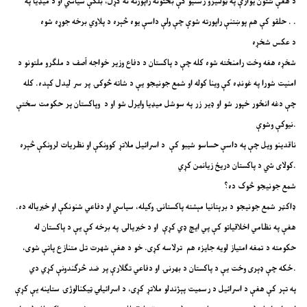
د هغې شتون یوازې په ټولنیزو رسنیو کې بحثونه راپورته نه کړل، بلکې سیاسي او د میډیا په
حلقو کې هم پوښتنې راپورته شوې چې ولې داسې یوه څېره د پلاوي برخه جوړه شوه. .
د عکس شخړه
شخړه هغه وخت رامنځته شوه کله چې د پاکستان د دفاع وزیر خواجه آصف د ملګرو ملتونو د
امنیت شورا په غونډه کې وینا کوله او شمع جونیجو یې د شاته څوکۍ پر سر لیدل کېده. کله
چې دغه انځور خپور شو او ډیر زر په سوشل میډیا وایرل شو او د وپاکستان پر حکومت سختې
نیوکې وشوې.
ناقدینو ویل چې په داسې حساسو شیبو کې د اسرائیل ملاتړ کوونکې او نظریات لرونکې څېره
کولای شي د پاکستان دریځ زیانمن کړي.
شمع جونیجو څوک ده؟
ډاکټر شمع جونیجو د برېتانیا مېشته پاکستانۍ وکیله، سیاسي او دفاعي شنونکې او خبریاله ده.
هغې په نظامي اخلاقیاتو کې پي ایچ ډي کړې او د خبریالۍ په برخه کې یې د پاکستان له
حکومته د تمغه امتیاز لویه جایزه هم ترلاسه کړی. خو د هغې شهرت تل متنازع پاتې شوی،
ځکه چې ډېری وخت یې د پاکستان د بهرنۍ او دفاعي تګلارې پر ضد څرګندونې کړي دي.
په تېر کې هغې د اسرائیل د رسمیت پېژندلو ملاتړ کړی، د اسرائیلي ټیکنالوژۍ ستاینه یې کړې