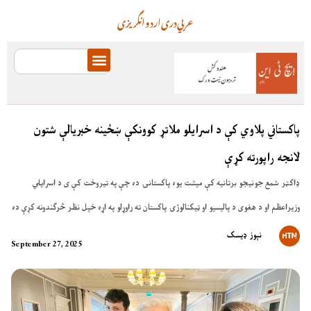
عربي
دری
اردو
انگریزی
پاکستاني پلاوي کې د اسرایلو ملاتړ کوونکې ښځینه خبریالې شتون
لانجه راپورته کړې
ډاکټر شمع جونیجو برتانیه کې میشت یوه پاکستانۍ ده چې په تیروخت کې ی د اسرایلي
وزیراعظم او د هغوی د پالیسیو او ټیکنالوژۍ پاکستان ته راوړلو په اړه خپل نظر څرګندونه کړې ده
نېوز ډیسک
September 27, 2025