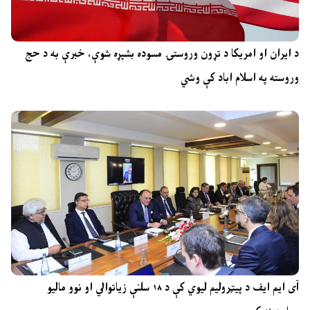
د ایران او امریکا د تړون وروستۍ مسوده بشپړه شوې، خبرې به د حج
وروسته په اسلام اباد کې وشي
آی ایم ایف د پیټرولیم لیوي کې د ۱۸ سلنې زیاتوالي او نوو مالیو