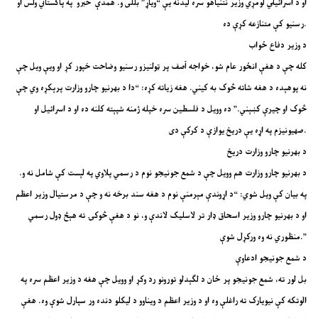
او د اسرائیلي لومړي وزیر نتنیاهو سره لیدنه یې “ویاړ” بللی و. همدې خبرو په پاکستاني ولس او
رسنیو کې متنازعه کړې ده.
د وزیر دفاع ځواب
کله چې د هغې انځور عام شو، خواجه آصف پر ټولنیزو رسنیو وضاحت خپور کړ او ویې ویل چې
نه پوهېده د هغه شاته څوک به کیني. هغه زیاته کړه: “دا د بهرنیو چارو وزارت پرېکړه وي چې
څوک او چیرې کښېني.” ده وویل د فلسطین سره خپله ژمنه شپېته کلنه ده او د اسرائیل او
صهیونیزم په اړه یې دریځ یوازې د کرکې دی.
د بهرنیو چارو وزارت دریځ
د بهرنیو چارو وزارت هم وویل چې د شمع جونیجو نوم د رسمي پلاوي په لېست کې شامل نه و.
په بیان کې ویل شوي: “د اړوندې مېرمنې نوم د هغه سند برخه نه و چې د مرستیال وزیر اعظم
او د بهرنیو چارو وزیر اسحاق ډار تر لاسلیک لاندې و، نو د هغې څوکۍ ته هېڅ ډول رسمي
منظوري نه وه ورکړل شوې.”
د شمع جونیجو ادعاوې
بل لور ته، شمع جونیجو پر ځان د لګېدلو تورونو رد وکړ او وویل چې هغه د وزیر اعظم سره په
الوتکه کې نیویارک ته راغلې وه او د وزیر اعظم د ویناوو د لیکلو دنده ور سپارل شوې وه. هغې