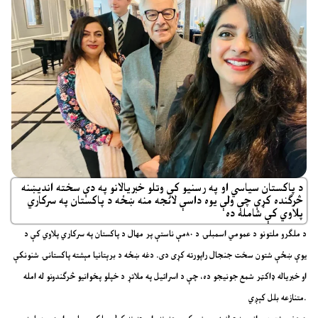
د پاکستان سیاسي او په رسنیو کې وتلو خبریالانو په دې سخته انديښنه
څرګنده کړې چې ولې یوه داسې لانجه منه ښځه د پاکستان په سرکاري
پلاوي کې شامله ده
د ملګرو ملتونو د عمومي اسمبلۍ د ۸۰مې ناستې پر مهال د پاکستان په سرکاري پلاوي کې د
یوې ښځې شتون سخت جنجال راپورته کړی دی. دغه ښځه د برېتانیا مېشته پاکستانۍ شنونکې
او خبریاله ډاکټر شمع جونیجو ده، چې د اسرائیل په ملاتړ د خپلو پخوانیو څرګندونو له امله
متنازعه بلل کېږي.