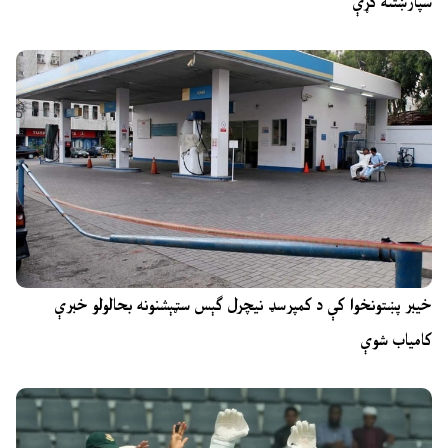
سپارښتنه کړې
خیبر پښتونخوا کې د کمپرسډ نیچرل ګېس سټېشنونه بحالولو خبرې
کامیاب شوې