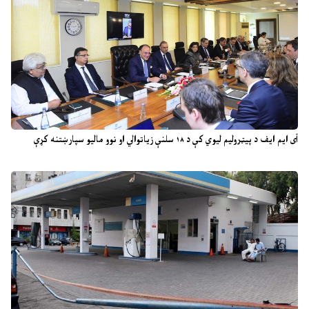
آی ایم ایف د پیټرولیم لیوي کې د ۱۸ سلنې زیاتوالي او نوو مالیو سپارښتنه کړې