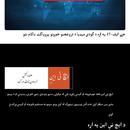
جے ایف-17 په اړه د ګودي میډیا د دروغجنو خبرونو پروپاګنډ ناکام شو
ايچ ټي اين هغه مهم غږونه او کيسې راوړو چې له مرکزي رسنيو پټ وي. زموږ خبري رښتيني او د پېښو
بشپړ پس منظر لري. هندکُش ټريبيون نيټورک له لرې پرتو سيمو نه مستقيم خبرونه او کيسې وړاندې
کوي
د ايچ ټي اين په اړه