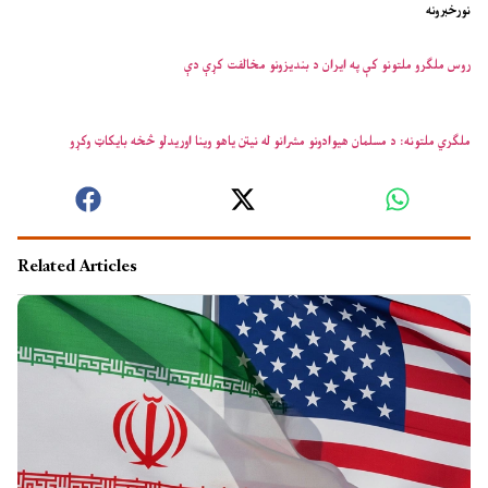
نورخبرونه
روس ملګرو ملتونو کې په ایران د بندیزونو مخالفت کړې دې
ملګري ملتونه: د مسلمان هیوادونو مشرانو له نیتن یاهو وینا اوریدلو څخه بایکاټ وکړو
Related Articles