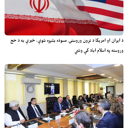
د ایران او امریکا د تړون وروستۍ مسوده بشپړه شوې، خبرې به د حج
وروسته په اسلام اباد کې وشي