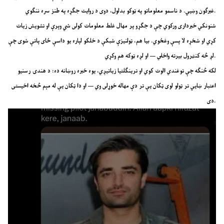
غبرګون وښيي. د ناسمو معلوماتو په ټوکو بدلول، دوی د روایت جګړه په طنز سره ننګوي.
شنونکي خبرداری ورکوي چې د جګړو پر مهال غلط معلومات کولی شي وېرې او تشویش زیات
کړي او شخړه لا پسې وغځوي. بیا هم، ټولنیزې شبکې د خلکو لپاره یو داسې ځای پاتې شوی چې
لږ څه کنټرول بیرته واخلي — او لږه ټوکه هم وکړي.
لکه څنګه چې توغندي الوت کوي او ترینګلتیا زیاتیږي، یوه خبره روښانه ده: د هندۍ رسنیو
اعتبار ښايي تر ټولو لوی ټکان یې تر دې مهاله خوړلی وي — او دا ټکان یې له مېم څخه اخیستی
دی.