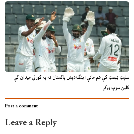
سلېټ ټېسټ کې هم ماتې؛ بنګله‌دېش پاکستان ته په کورني میدان کې
کلین سوپ ورکړ
Post a comment
Leave a Reply