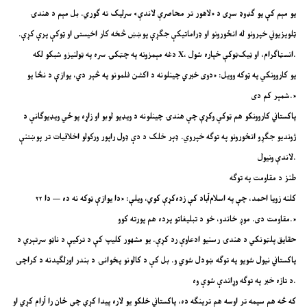
یو مېم کې یو ګډوډ سړی د «لاهور تر محاصرې لاندې» سرلیک ته ګوري. بل مېم د هندۍ
ټلویزیوني خپرونو له انځورونو او ډراماتیکې جګړې پوښښ څخه کار اخیستی او ټوکې پرې کړې.
دغه مېمزونه په چټکۍ سره په ټولنیزو شبکو لکه X، انسټاګرام، او ټیک‌ټوکې خپاره شول.
یو کاروونکي په ټوکه وویل: «دوی خبري چینلونه د اکشن فلمونو په څېر دي، یوازې د نڅا یو
شمېر کم دی.»
پاکستاني کاروونکو هم ټوکې وکړې چې هندۍ چینلونه د ویډیو لوبو او زاړه پوځي ویډیوګانې د
ژوندیو جګړو انځورونو په توګه خپروي. ډېر خلک د دې ډول راپور ورکولو اخلاقيات تر پوښتنې
لاندې ونیول.
طنز د مقاومت په توګه
۲۲ کلنه زویا احمد، چې په اسلام‌آباد کې زده‌کړې کوي، ویلې: «دا یوازې ټوکه نه ده — دا
مقاومت دی. موږ خاندو، خو د تبلیغاتو پرده هم پورته کوو.»
حقایق پلټونکي د هندۍ رسنیو ادعاوې رد کړې. یو مشهور کلیپ کې د ترکیې د ناټو سرتېري د
پاکستاني نیول شویو په توګه ښودل شوي و. بل کې د کالونو پخوانۍ د بندر اورلګیدنه د کراچۍ
د تازه خبر په توګه وړاندې شوې وه.
که څه هم سیمه تر اوسه هم ترینګه ده، پاکستاني خلکو یو لاره پیدا کړې چې ځان را آرام کړي او