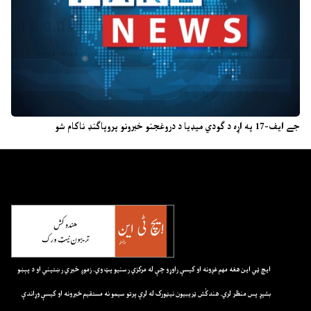
جے ایف-17 په اړه د ګودي میډیا د دروغجنو خبرونو پروپاګنډ ناکام شو
ايچ ټي اين هغه مهم غږونه او کيسې راوړو چې له مرکزي رسنيو پټ وي. زموږ خبري رښتيني او د پېښو
بشپړ پس منظر لري. هندکُش ټريبيون نيټورک له لرې پرتو سيمو نه مستقيم خبرونه او کيسې وړاندې