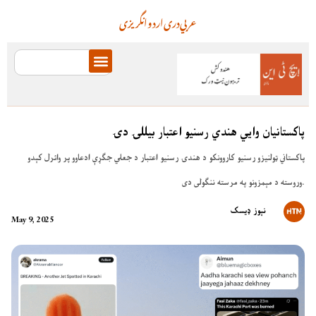
عربي
دری
اردو
انگریزی
پاکستانيان وايي هندي رسنيو اعتبار بيللۍ دۍ
پاکستاني ټولنیزو رسنیو کاروونکو د هندۍ رسنیو اعتبار د جعلي جګړې ادعاوو پر وائرل کېدو
وروسته د مېمزونو په مرسته ننګولی دی.
نېوز ډیسک
May 9, 2025