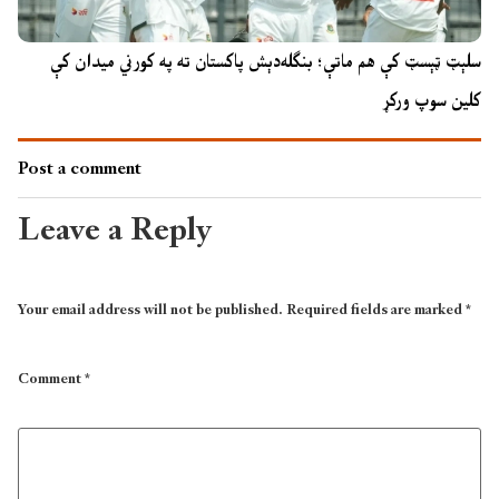
سلېټ ټېسټ کې هم ماتې؛ بنګله‌دېش پاکستان ته په کورني میدان کې
کلین سوپ ورکړ
Post a comment
Leave a Reply
Your email address will not be published.
Required fields are marked
*
Comment
*