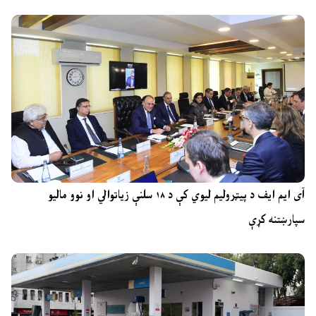
آی ایم ایف د پیټرولیم لیوي کې د ۱۸ سلنې زیاتوالي او نوو مالیو
سپارښتنه کړې