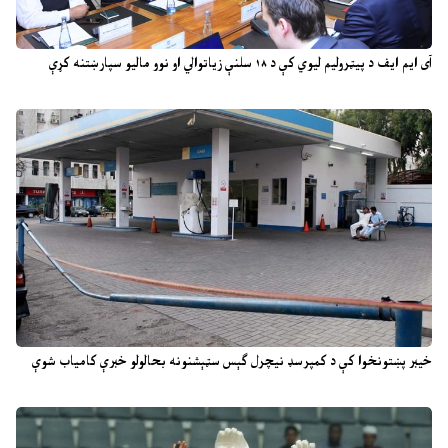
آی ایم ایف د پیټرولیم لیوي کې د ۱۸ سلنې زیاتوالي او نوو مالیو سپارښتنه کړې
خیبر پښتونخوا کې د کمپرسډ نیچرل ګېس سټېشنونه بحالولو خبرې کامیاب شوې