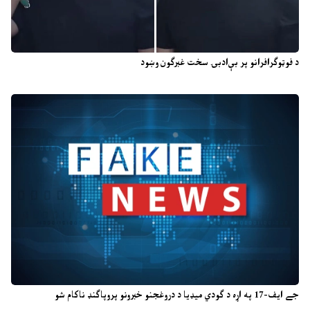
د فوټوګرافرانو پر بې‌ادبۍ سخت غبرګون وښود
جے ایف-17 په اړه د ګودي میډیا د دروغجنو خبرونو پروپاګنډ ناکام شو