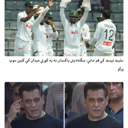
سلېټ ټېسټ کې هم ماتې؛ بنګله‌دېش پاکستان ته په کورني میدان کې کلین سوپ
ورکړ