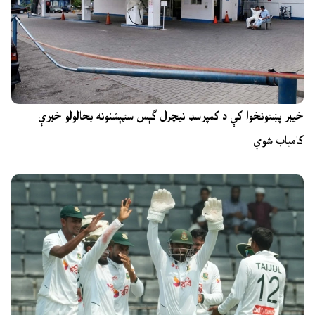
خیبر پښتونخوا کې د کمپرسډ نیچرل ګېس سټېشنونه بحالولو خبرې
کامیاب شوې