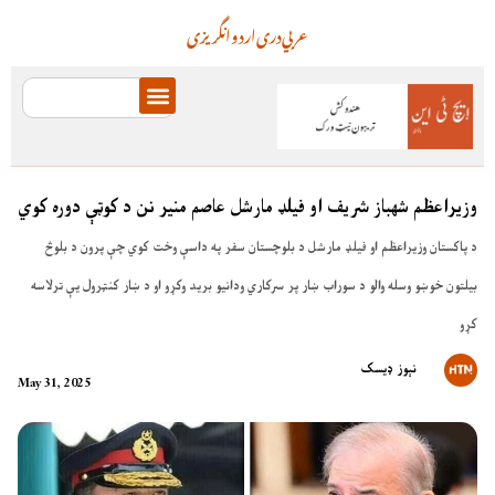
عربي
دری
اردو
انگریزی
وزیراعظم شهباز شریف او فیلډ مارشل عاصم منیر نن د کوټې دوره کوي
د پاکستان وزیراعظم او فیلډ مارشل د بلوچستان سفر په داسې وخت کوي چې پرون د بلوڅ
بیلتون خوښو وسله والو د سوراب ښار پر سرکاري ودانیو برید وکړو او د ښار کنټرول یې ترلاسه
کړو
نېوز ډیسک
May 31, 2025