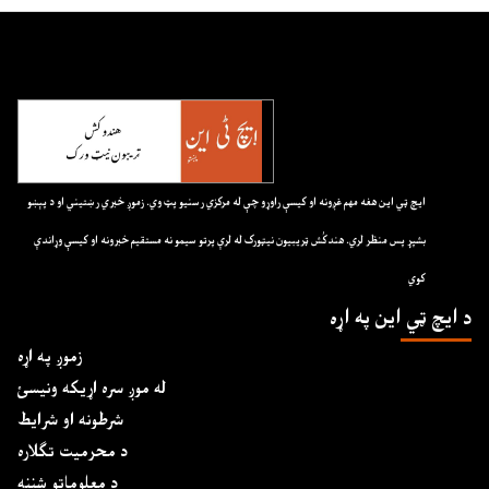
ايچ ټي اين هغه مهم غږونه او کيسې راوړو چې له مرکزي رسنيو پټ وي. زموږ خبري رښتيني او د پېښو
بشپړ پس منظر لري. هندکُش ټريبيون نيټورک له لرې پرتو سيمو نه مستقيم خبرونه او کيسې وړاندې
کوي
د ايچ ټي اين په اړه
زموږ په اړه
له موږ سره اړیکه ونیسئ
شرطونه او شرایط
د محرمیت تګلاره
د معلوماتو شننه