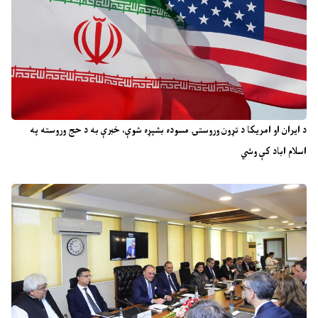
د ایران او امریکا د تړون وروستۍ مسوده بشپړه شوې، خبرې به د حج وروسته په
اسلام اباد کې وشي