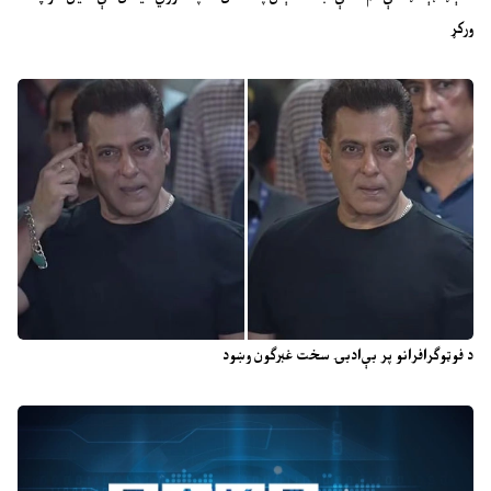
ورکړ
د فوټوګرافرانو پر بې‌ادبۍ سخت غبرګون وښود