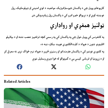
کارپوهانو وویل چې د پاکستان جیوستراتیژیک موقعیت د قوي امنیتي او ډیپلوماټیک رول
غوښتنه کوي او د نړیوالو خبرو اترو کې د پاکستان رول زیاتېدونکی دی
ټولنیز همغږي او رواداري
په کانفرنس کې وویل شول چې په پاکستان کې په رسمي کچه فرقه‌ییز تعصب نشته او د بېلابېلو
اقلیتونو شتون د هېواد د کثرت‌الکلتوري هویت ښکاره نښه ده
په کلتوري غونډو کې د پاکستان هنرمندانو او رسنیزو څېرو د هېواد نرم ځواک نړۍ ته معرفي کړ
او د زړورتیا او قربانۍ کیسې یې د ګډونوالو له خوا ډېرې وستایل شوې
Related Articles