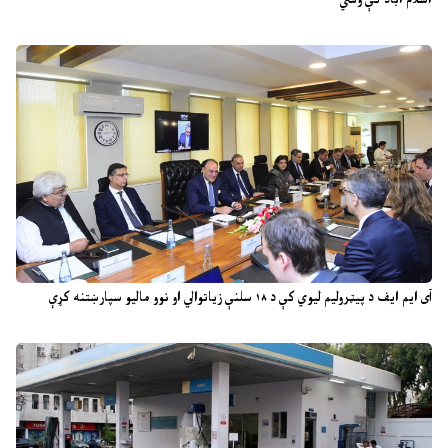
آی ایم ایف د پیټرولیم لیوي کې د ۱۸ سلنې زیاتوالي او نوو مالیو سپارښتنه کړې