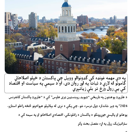
په دې مهمه غونډه کې ګډونوالو وویل چې پاکستان د خپلو اصلاحاتي
ګامونو له لارې د ثبات په لور روان دی، او د سیمې په سیاست او اقتصاد
کې یې رول ورځ تر بلې زیاتېږي
د هارورډ پوهنتون په تاریخي “ډیویډ روبنسټین ټری هاوس” کې د “هارورډ پاکستان کانفرنس
2026” په ډېر شانداره ډول ترسره شو، چې پکې د نړۍ له بېلابېلو هېوادونو څخه راغلو استازو،
پوهانو او پالیسي جوړوونکو د پاکستان د راتلونکي، اقتصادي اصلاحاتو او په سیمه کې د
ستراتیژیک رول په اړه مفصل بحث وکړ