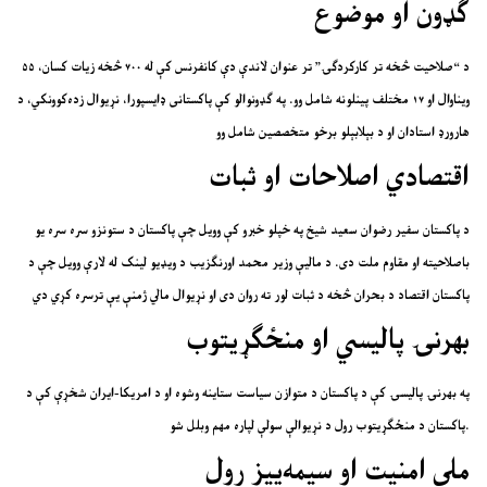
ګډون او موضوع
د “صلاحیت څخه تر کارکردګۍ” تر عنوان لاندې دې کانفرنس کې له ۷۰۰ څخه زیات کسان، ۵۵
ویناوال او ۱۷ مختلف پینلونه شامل وو. په ګډونوالو کې پاکستانی ډایسپورا، نړیوال زده‌کوونکي، د
هارورډ استادان او د بېلابېلو برخو متخصصین شامل وو
اقتصادي اصلاحات او ثبات
د پاکستان سفیر رضوان سعید شیخ په خپلو خبرو کې وویل چې پاکستان د ستونزو سره سره یو
باصلاحیته او مقاوم ملت دی. د مالیې وزیر محمد اورنګزیب د ویډیو لینک له لارې وویل چې د
پاکستان اقتصاد د بحران څخه د ثبات لور ته روان دی او نړیوال مالي ژمنې یې ترسره کړي دي
بهرنۍ پالیسي او منځګړیتوب
په بهرنۍ پالیسۍ کې د پاکستان د متوازن سیاست ستاینه وشوه او د امریکا-ایران شخړې کې د
پاکستان د منځګړیتوب رول د نړیوالې سولې لپاره مهم وبلل شو.
ملي امنیت او سیمه‌ییز رول