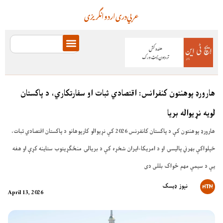
عربي
دری
اردو
انگریزی
هارورډ پوهنتون کنفرانس: اقتصادي ثبات او سفارتکاري، د پاکستان
لویه نړیواله بریا
هارورډ پوهنتون کې د پاکستان کانفرنس 2026 کې نړیوالو کارپوهانو د پاکستان اقتصادي ثبات،
خپلواکې بهرني پالیسۍ او د امریکا-ایران شخړه کې د بریالۍ منځګړیتوب ستاینه کړې او هغه
یې د سیمې مهم ځواک بللی دی
نېوز ډیسک
April 13, 2026