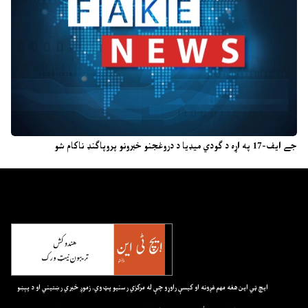
جے ایف-17 په اړه د ګودي میډیا د دروغجنو خبرونو پروپاګنډ ناکام شو
ايچ ټي اين هغه مهم غږونه او کيسې راوړو چې له مرکزي رسنيو پټ وي. زموږ خبري رښتيني او د پېښو