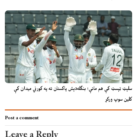
سلېټ ټېسټ کې هم ماتې؛ بنګله‌دېش پاکستان ته په کورني میدان کې
کلین سوپ ورکړ
Post a comment
Leave a Reply