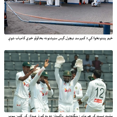
خیبر پښتونخوا کې د کمپرسډ نیچرل ګېس سټېشنونه بحالولو خبرې کامیاب شوې
سلېټ ټېسټ کې هم ماتې؛ بنګله‌دېش پاکستان ته په کورني میدان کې کلین سوپ