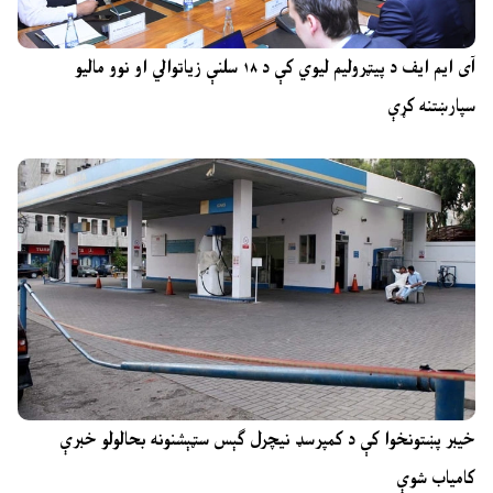
آی ایم ایف د پیټرولیم لیوي کې د ۱۸ سلنې زیاتوالي او نوو مالیو
سپارښتنه کړې
خیبر پښتونخوا کې د کمپرسډ نیچرل ګېس سټېشنونه بحالولو خبرې
کامیاب شوې