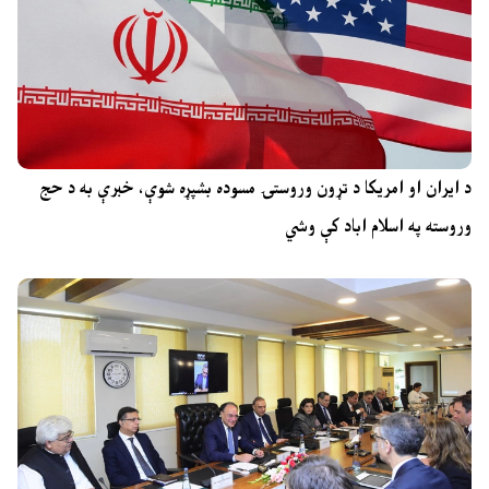
د ایران او امریکا د تړون وروستۍ مسوده بشپړه شوې، خبرې به د حج
وروسته په اسلام اباد کې وشي