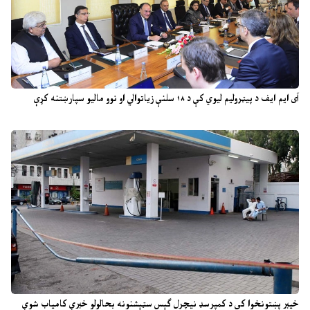
آی ایم ایف د پیټرولیم لیوي کې د ۱۸ سلنې زیاتوالي او نوو مالیو سپارښتنه کړې
خیبر پښتونخوا کې د کمپرسډ نیچرل ګېس سټېشنونه بحالولو خبرې کامیاب شوې