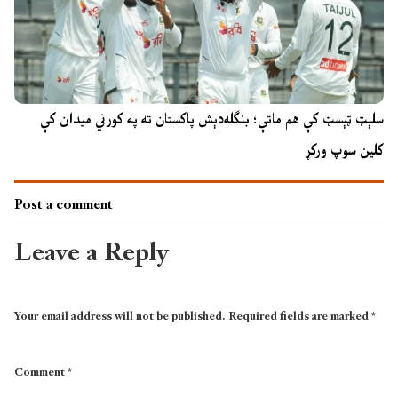
سلېټ ټېسټ کې هم ماتې؛ بنګله‌دېش پاکستان ته په کورني میدان کې
کلین سوپ ورکړ
Post a comment
Leave a Reply
Your email address will not be published.
Required fields are marked
*
Comment
*