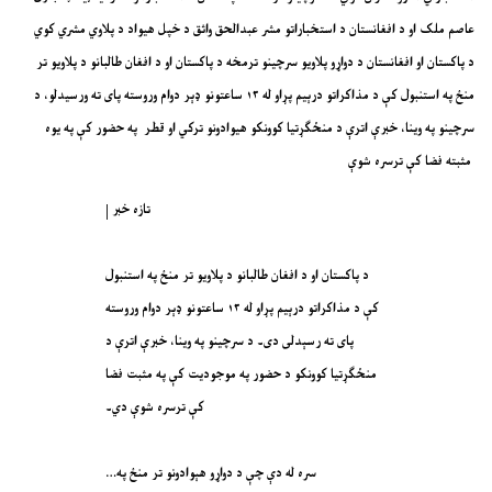
عاصم ملک او د افغانستان د استخباراتو مشر عبدالحق واثق د خپل هیواد د پلاوي مشري کوي
د پاکستان او افغانستان د دواړو پلاویو سرچینو ترمخه د پاکستان او د افغان طالبانو د پلاویو تر
منځ په استنبول کې د مذاکراتو درېیم پړاو له ۱۳ ساعتونو ډېر دوام وروسته پای ته ورسیدلو، د
سرچينو په وينا، خبرې اترې د منځګړتيا کوونکو هیوادونو ترکي او قطر په حضور کې په یوه
مثبته فضا کې ترسره شوې
تازه خبر |
د پاکستان او د افغان طالبانو د پلاویو تر منځ په استنبول
کې د مذاکراتو درېیم پړاو له ۱۳ ساعتونو ډېر دوام وروسته
پای ته رسېدلی دی۔ د سرچينو په وينا، خبرې اترې د
منځګړتيا کوونکو د حضور په موجوديت کې په مثبت فضا
کې ترسره شوې دي۔
سره له دې چې د دواړو هېوادونو تر منځ په…