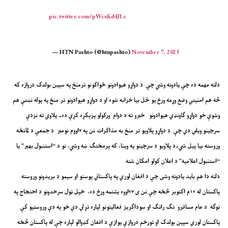
pic.twitter.com/pWcxKd4JLc
— HTN Pashto (@htnpashto)
November 7, 2025
دلته مهمه ده چې یادونه وشي چې د دواړو هیوادونو ځواکونو ترمنځ په سپین بولدک دروازه که
څه هم امنیتي وضع وړمه ورځ یو ځل بیا خرابه شوه او د دواړو هېوادونو تر منځ په پوله نښتې هم
وشوې خو دواړو ګاونډي هیوادونو خبرو ته د دوام ورکولو پرېکړه کړې ده۔ پلاوي ته نزدې
سرچینو ویلي دي چې د دواړو پلاویو تر منځ به مذاکرات نن په ۷اووم نومبر د جمعې د لمانځه
وروسته بيا پيل شي۔د پلاویو د سرچينو په وينا، که پرمختګ ښه وشي، نو د “استنبول بهير” يا
“استنبول اعلاميه” د اعلان کولو امکان شته
دلته دا هم باید یادونه وشی چې د افغان لوري په پاکستاني پوستو او سیمو د بریدونو وروسته
پاکستان له ۱۲م اکتوبر څخه چې نن ی ۲۷اووه یشتمه ورځ ده، خپل ټول سرحدونو د احتجاج په
توګه د عام مسافرو تګ راتګ او سوداګریز فعالیتونو لپاره تړلي دي خو په دې وروستیو کې
پاکستان لوري سپین بولدک او تورخم دروازې یوازې د افغان کډوالو لپاره چې له پاکستان څخه