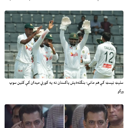
سلېټ ټېسټ کې هم ماتې؛ بنګله‌دېش پاکستان ته په کورني میدان کې کلین سوپ
ورکړ