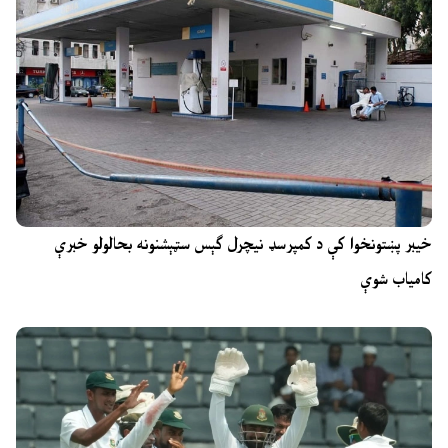
خیبر پښتونخوا کې د کمپرسډ نیچرل ګېس سټېشنونه بحالولو خبرې
کامیاب شوې