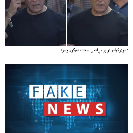
د فوټوګرافرانو پر بې‌ادبۍ سخت غبرګون وښود