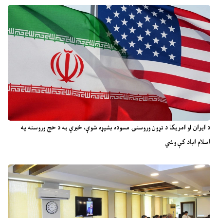
د ایران او امریکا د تړون وروستۍ مسوده بشپړه شوې، خبرې به د حج وروسته په
اسلام اباد کې وشي