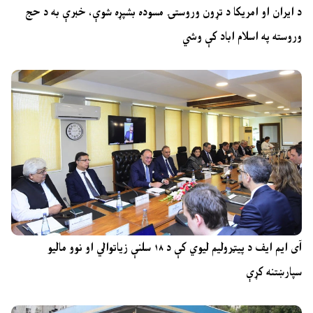
د ایران او امریکا د تړون وروستۍ مسوده بشپړه شوې، خبرې به د حج
وروسته په اسلام اباد کې وشي
آی ایم ایف د پیټرولیم لیوي کې د ۱۸ سلنې زیاتوالي او نوو مالیو
سپارښتنه کړې