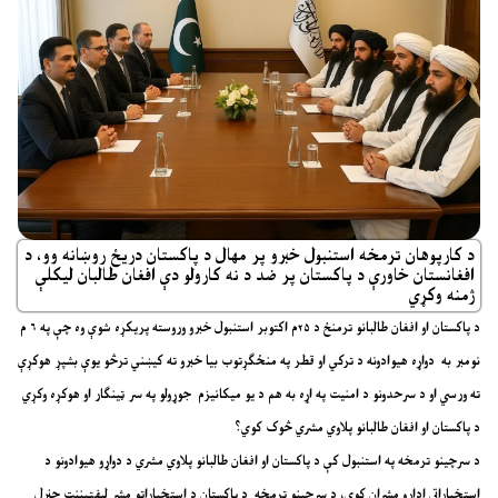
د کارپوهان ترمخه استنبول خبرو پر مهال د پاکستان دریځ روښانه وو، د
افغانستان خاورې د پاکستان پر ضد د نه کارولو دې افغان طالبان لیکلې
ژمنه وکړي
د پاکستان او افغان طالبانو ترمنځ د ۲۵م اکتوبر استنبول خبرو وروسته پریکړه شوې وه چې په ۶ م
نومبر به دواړه هیوادونه د ترکي او قطر په منځګړتوب بیا خبرو ته کیښني ترڅو یوې بشپړ هوکړې
ته ورسي او د سرحدونو د امنیت په اړه به هم د یو میکانیزم جوړولو په سر ټینګار او هوکړه وکړي
د پاکستان او افغان طالبانو پلاوي مشري څوک کوي؟
د سرچینو ترمخه په استنبول کې د پاکستان او افغان طالبانو پلاوي مشري د دواړو هیوادونو د
استخباراتي ادارو مشران کوي، د سرچینو ترمخه د پاکستان د استخباراتو مشر لیفټیننټ جنرل