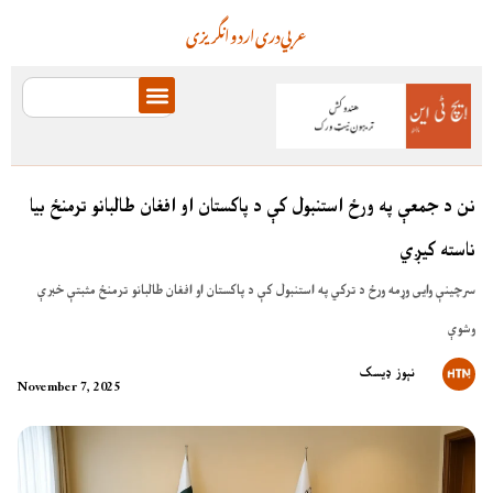
عربي
دری
اردو
انگریزی
نن د جمعې په ورځ استنبول کې د پاکستان او افغان طالبانو ترمنځ بیا
ناسته کیږي
سرچینې وایی وړمه ورځ د ترکي په استنبول کې د پاکستان او افغان طالبانو ترمنځ مثبتې خبرې
وشوې
نېوز ډیسک
November 7, 2025