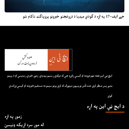
جے ایف-17 په اړه د ګودي میډیا د دروغجنو خبرونو پروپاګنډ ناکام شو
ايچ ټي اين هغه مهم غږونه او کيسې راوړو چې له مرکزي رسنيو پټ وي. زموږ خبري رښتيني او د پېښو
بشپړ پس منظر لري. هندکُش ټريبيون نيټورک له لرې پرتو سيمو نه مستقيم خبرونه او کيسې وړاندې
کوي
د ايچ ټي اين په اړه
زموږ په اړه
له موږ سره اړیکه ونیسئ