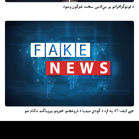
د فوټوګرافرانو پر بې‌ادبۍ سخت غبرګون وښود
جے ایف-17 په اړه د ګودي میډیا د دروغجنو خبرونو پروپاګنډ ناکام شو