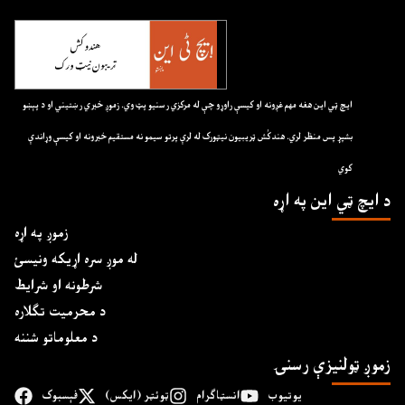
ايچ ټي اين هغه مهم غږونه او کيسې راوړو چې له مرکزي رسنيو پټ وي. زموږ خبري رښتيني او د پېښو
بشپړ پس منظر لري. هندکُش ټريبيون نيټورک له لرې پرتو سيمو نه مستقيم خبرونه او کيسې وړاندې
کوي
د ايچ ټي اين په اړه
زموږ په اړه
له موږ سره اړیکه ونیسئ
شرطونه او شرایط
د محرمیت تګلاره
د معلوماتو شننه
زموږ ټولنیزې رسنۍ
یوتیوب
انسټاګرام
ټوئټر (ایکس)
فېسبوک