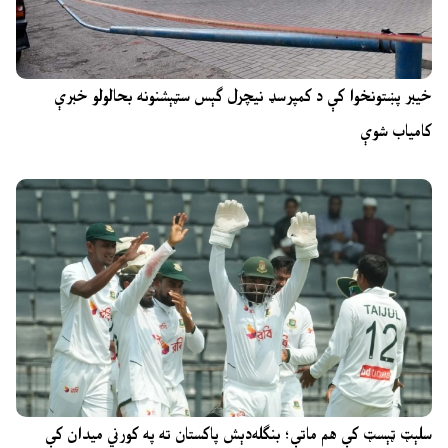
خیبر پښتونخوا کې د کمپرسډ نیچرل ګېس سټېشنونه بحالولو خبرې
کامیاب شوې
سلېټ ټېسټ کې هم ماتې؛ بنګله‌دېش پاکستان ته په کورني میدان کې