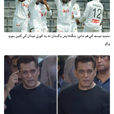
سلېټ ټېسټ کې هم ماتې؛ بنګله‌دېش پاکستان ته په کورني میدان کې کلین سوپ
ورکړ