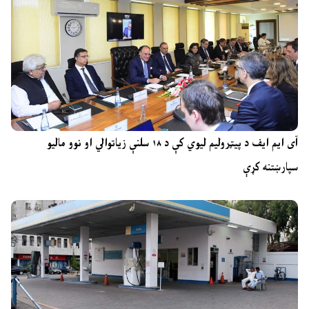
آی ایم ایف د پیټرولیم لیوي کې د ۱۸ سلنې زیاتوالي او نوو مالیو
سپارښتنه کړې