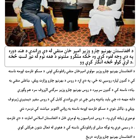
د افغانستان بهرنیو چارو وزیر امیر خان متقي له دې وړاندې د هند دوره
په دې وجه لغوه کړې وه ځکه ملګرو ملتونو د هغه نوم له تور لسټ څخه
د لرې کولو څخه انکار کړې وو.
د افغانستان بهرنیو چارو وزیر مولوي امیرخان متقي راتلونکې اونۍ د مسکو فارمټ اوومه ناسته
کې د ګډون لپاره روسیې ته ځي، په دې اړه د روس د بهرنیو چارو وزارت ویلي، ښاغلی متقي به
یاده ناسته کې د ګډون سربېره د روس بهرنیو چارو وزیر سرګئي لاوروف سره هم وګوري.
دلته مهمه ده چې باید یادونه وشی چې تر دې وړاندې کابل کې د روس سفیر دیمتیري ژیرنوف
ویلي و، ټاکل شوې د مسکو فارمټ اوومه ناسته به روانې اکتوبر میاشت کې ترسره شي.
نوموړي زیاته کړې وه، د روس فدراسیون په لومړي ځل د افغانستان اسلامي امارت د دې فارمټ
د رسمي غړي په توګه منلی او راتلونکې ناسته کې د هغوی له فعال شتون هرکلی کوي .
د افغانستان بهرنیو چارو وزارت دریځ