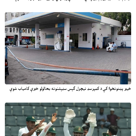
خیبر پښتونخوا کې د کمپرسډ نیچرل ګېس سټېشنونه بحالولو خبرې کامیاب شوې