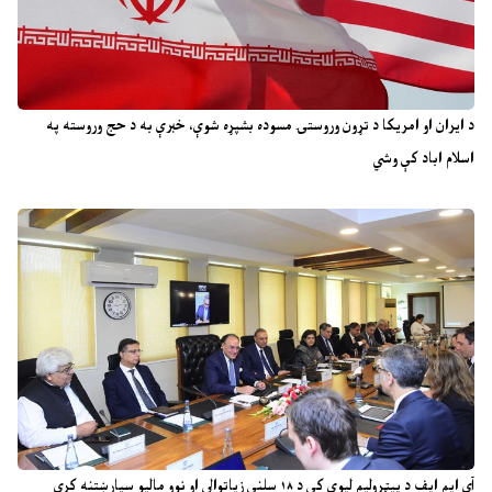
د ایران او امریکا د تړون وروستۍ مسوده بشپړه شوې، خبرې به د حج وروسته په
اسلام اباد کې وشي
آی ایم ایف د پیټرولیم لیوي کې د ۱۸ سلنې زیاتوالي او نوو مالیو سپارښتنه کړې