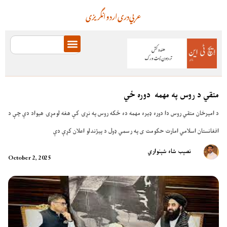
عربي
دری
اردو
انگریزی
متقي د روس په مهمه دوره ځي
د امیرخان متقي روس دا دوره ډیره مهمه ده ځکه روس په نړۍ کې هغه لومړۍ هیواد دې چې د
افغانستان اسلامي امارت حکومت ی په رسمي ډول د پیژندلو اعلان کړې دې
نصېب شاه شېنواري
October 2, 2025