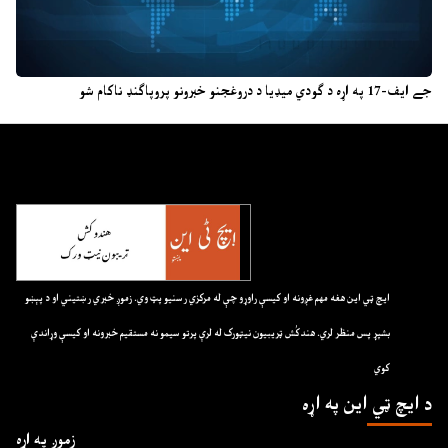
جے ایف-17 په اړه د ګودي میډیا د دروغجنو خبرونو پروپاګنډ ناکام شو
ايچ ټي اين هغه مهم غږونه او کيسې راوړو چې له مرکزي رسنيو پټ وي. زموږ خبري رښتيني او د پېښو
بشپړ پس منظر لري. هندکُش ټريبيون نيټورک له لرې پرتو سيمو نه مستقيم خبرونه او کيسې وړاندې
کوي
د ايچ ټي اين په اړه
زموږ په اړه