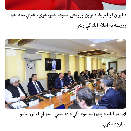
د ایران او امریکا د تړون وروستۍ مسوده بشپړه شوې، خبرې به د حج
وروسته په اسلام اباد کې وشي
آی ایم ایف د پیټرولیم لیوي کې د ۱۸ سلنې زیاتوالي او نوو مالیو
سپارښتنه کړې