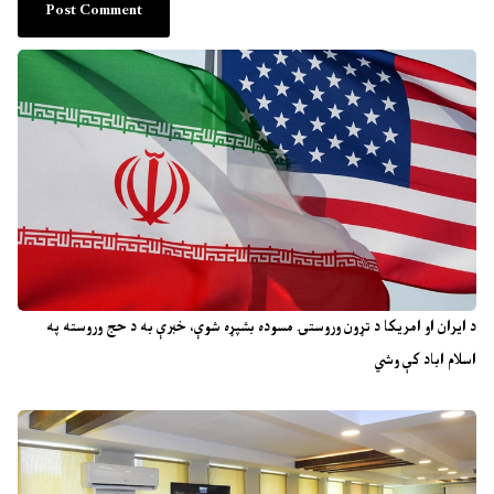
د ایران او امریکا د تړون وروستۍ مسوده بشپړه شوې، خبرې به د حج وروسته په
اسلام اباد کې وشي