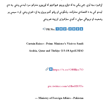
اړخیزه بڼه لري، چې پکې به له دواړو وروڼو هېوادونو له لوړپوړو مشرانو سره لیدنې وشي. په دې
لیدنو کې به د اقتصادي مشارکت، پانګونې او روانو ګډو پروژو په اړه خبرې وشي، او د سیمې پر
وضعیت او نړیوالې سولې د ګډې ستراتیژۍ ارزونه هم وشي
PR No.
/
Curtain Raiser : Prime Minister’s Visit to Saudi
Arabia, Qatar and Türkiye (15–18 April 2026)
https://t.co/O80lliee7O
pic.twitter.com/x1lhwHS5To
— Ministry of Foreign Affairs – Pakistan