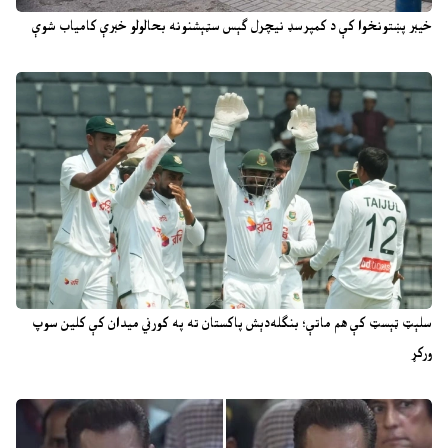
خیبر پښتونخوا کې د کمپرسډ نیچرل ګېس سټېشنونه بحالولو خبرې کامیاب شوې
سلېټ ټېسټ کې هم ماتې؛ بنګله‌دېش پاکستان ته په کورني میدان کې کلین سوپ
ورکړ