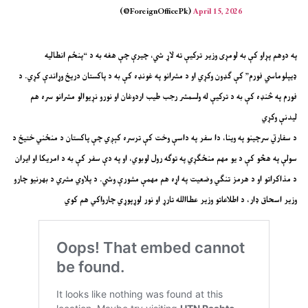
(@ForeignOfficePk)
April 15, 2026
په دوهم پړاو کې به لومړی وزیر ترکیې ته لاړ شي، چیرې چې هغه به د “پنځم انطالیه
ډیپلوماسي فورم” کې ګډون وکړي او د مشرانو په غونډه کې به د پاکستان دریځ وړاندې کړي. د
فورم په څنډه کې به د ترکیې له ولسمشر رجب طیب اردوغان او نورو نړیوالو مشرانو سره هم
لیدنې وکړي
د سفارتي سرچینو په وینا، دا سفر په داسې وخت کې ترسره کېږي چې پاکستان د منځني ختیځ د
سولې په هڅو کې د یو مهم منځګړي په توګه رول لوبوي، او په دې سفر کې به د امریکا او ایران
د مذاکراتو او د هرمز تنګي وضعیت په اړه هم مهمې مشورې وشي. د پلاوي مشري د بهرنیو چارو
وزیر اسحاق ډار، د اطلاعاتو وزیر عطاالله تارړ او نور لوړپوړي چارواکي هم کوي