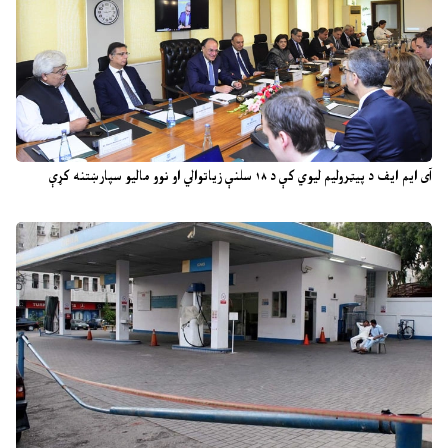
آی ایم ایف د پیټرولیم لیوي کې د ۱۸ سلنې زیاتوالي او نوو مالیو سپارښتنه کړې