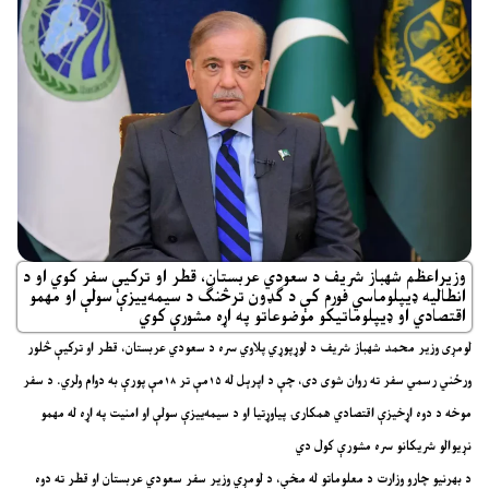
وزیراعظم شهباز شریف د سعودي عربستان، قطر او ترکیې سفر کوي او د
انطالیه ډیپلوماسي فورم کې د ګډون ترڅنګ د سیمه‌ییزې سولې او مهمو
اقتصادي او ډیپلوماتیکو موضوعاتو په اړه مشورې کوي
لومړی وزیر محمد شهباز شریف د لوړپوړي پلاوي سره د سعودي عربستان، قطر او ترکیې څلور
ورځني رسمي سفر ته روان شوی دی، چې د اپرېل له ۱۵مې تر ۱۸مې پورې به دوام ولري. د سفر
موخه د دوه اړخیزې اقتصادي همکارۍ پیاوړتیا او د سیمه‌ییزې سولې او امنیت په اړه له مهمو
نړیوالو شریکانو سره مشورې کول دي
د بهرنیو چارو وزارت د معلوماتو له مخې، د لومړي وزیر سفر سعودي عربستان او قطر ته دوه