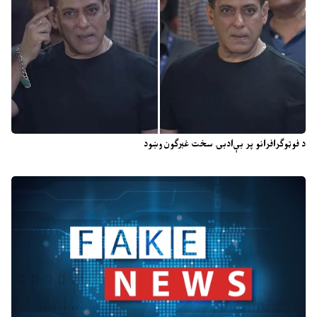
د فوټوګرافرانو پر بې‌ادبۍ سخت غبرګون وښود