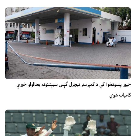
خیبر پښتونخوا کې د کمپرسډ نیچرل ګېس سټېشنونه بحالولو خبرې
کامیاب شوې