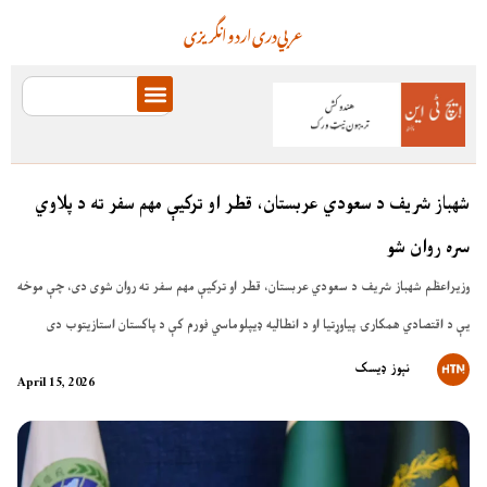
عربي
دری
اردو
انگریزی
شهباز شریف د سعودي عربستان، قطر او ترکیې مهم سفر ته د پلاوي
سره روان شو
وزیراعظم شهباز شریف د سعودي عربستان، قطر او ترکیې مهم سفر ته روان شوی دی، چې موخه
یې د اقتصادي همکارۍ پیاوړتیا او د انطالیه ډیپلوماسي فورم کې د پاکستان استازیتوب دی
نېوز ډیسک
April 15, 2026