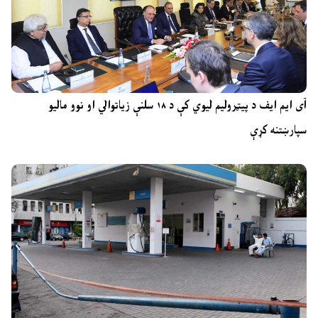
آی ایم ایف د پیټرولیم لیوي کې د ۱۸ سلنې زیاتوالي او نوو مالیو
سپارښتنه کړې