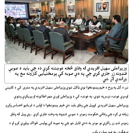
وزیراعلی سهیل افریدي له وفاق څخه غوښتنه کړې ده چې باید د صوبې
فنډونه زر جاري کړي چې په دې صوبه کې پرمختیایی کارونه مخ په
وړاندې لاړ شي
نن د ګل په ورځ د خیبرپښتونخوا نوي ټاکل شوي وزیراعلی سهیل افریدي په مشرۍ کې د کابینې
لومړې غونډه ترسرپه شوي، په غونډه کې د وزیراعلی لوري مهم اعلانونه او پریکړې وشوې
وزیراعلی سهیل افریدي اوویل چې وفاق باید دې خیبر پښتونخوا د اولس د قربانیو احساس وکړو،
زیاته ی کړه چې وفاقي حکومت زمونږ د صوبې فنډونه په وخت جاري کړې ، وې ویل که وفاق
زمونږ فنډ زر راکړي نو مونږ به ددې قابل شو چې په صوبه کې پولیس ځواک پیاوړې کړو او د
ترهګرۍ په ضد مبارزه وکړو