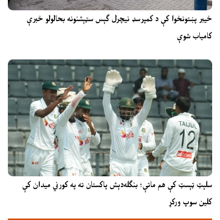
خیبر پښتونخوا کې د کمپرسډ نیچرل ګېس سټېشنونه بحالولو خبرې
کامیاب شوې
سلېټ ټېسټ کې هم ماتې؛ بنګله‌دېش پاکستان ته په کورني میدان کې
کلین سوپ ورکړ