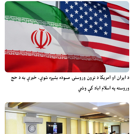
د ایران او امریکا د تړون وروستۍ مسوده بشپړه شوې، خبرې به د حج
وروسته په اسلام اباد کې وشي