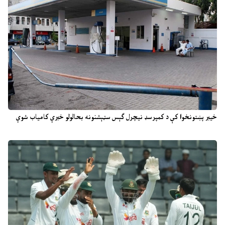
خیبر پښتونخوا کې د کمپرسډ نیچرل ګېس سټېشنونه بحالولو خبرې کامیاب شوې