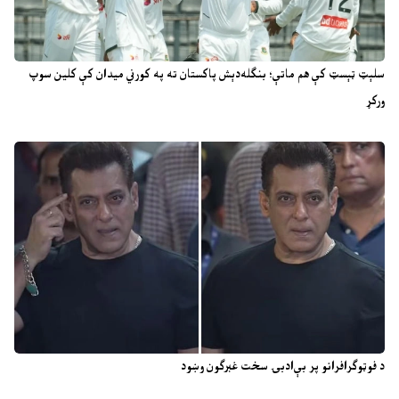
سلېټ ټېسټ کې هم ماتې؛ بنګله‌دېش پاکستان ته په کورني میدان کې کلین سوپ
ورکړ
د فوټوګرافرانو پر بې‌ادبۍ سخت غبرګون وښود