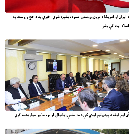
د ایران او امریکا د تړون وروستۍ مسوده بشپړه شوې، خبرې به د حج وروسته په
اسلام اباد کې وشي
آی ایم ایف د پیټرولیم لیوي کې د ۱۸ سلنې زیاتوالي او نوو مالیو سپارښتنه کړې