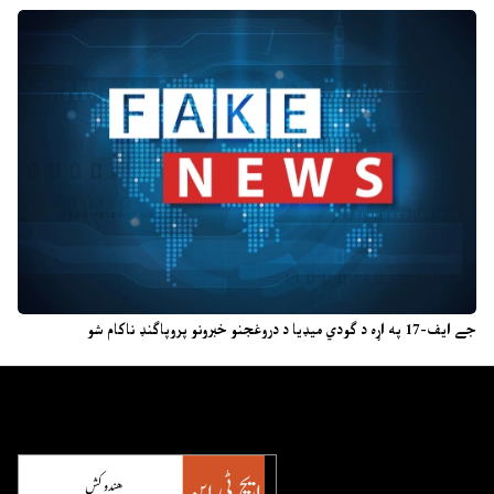
جے ایف-17 په اړه د ګودي میډیا د دروغجنو خبرونو پروپاګنډ ناکام شو