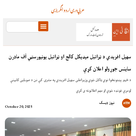
عربي
دری
اردو
انگریزی
سهیل افریدي د ټرائبل میډیکل کالج او ټرائبل یونیورسټي آف ماډرن
ساینس جوړولو اعلان کړې
د خیبر پښتونخوا نوي ټاکل شوي وزیراعلی سهیل افریدي په مشرۍ کې نن د صوبایی کابینې
لومړې غونډه شوې او مهم اعلانونه ی کړي
نېوز ډیسک
October 20, 2025