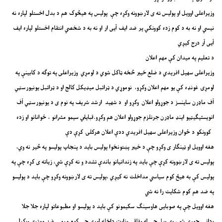
وزیراعلی اوویل او پولیس ته ی لارښوونه وکړه چې پولیس په هیڅوک هم د بدل اخستلو لپاره نه
نیسي او نه به د کوم زده کوونکي پر ضد ایف آیی ار او نه به د شخصي انتقام اخستلو لپاره ایف
آیی آر درج کیږي
د تعلیم په میدان کې مهم اعلان
وزیراعلی سهیل افریدي د ضلع خیبر څخه ټاکل شوي د لومړي وزیراعلی په توګه د کابینې په
لومړۍ غونډه کې یو مهم اعلان وکړو، نوموړي د ټرائبل میډیکل کالج او د ټرائبل یونیورسټي
آف ماډرن ساینسز د جوړولو اعلان وکړو او د شهید ارشد شریف په نوم ی د یونیورسټي آف
انویسٹیګیټیو اینډ ماډرن جرنلزم جوړولو اعلان هم وکړو.قبایلي سیمو مشرانو ، ځوانانو او زده
کوونکو د ځوان وزیراعلی سهیل افریدي ددې اعلان هرکلۍ کړې دې
هغه اوویل او ټینګار ی وکړو چې د خیبر پښتونخوا پولیس باید د پنجاپ پولیسو په څیر نه وي،
پولیس ته ی لارښوونه کړې چې باید په زندانیانو باندې تشدد و نه کړې شي، زیاته ی کړه چې په
پولیس کې به هیڅ کوم سیاسي مداخلت نه کیږي ،پولیس ته ی لارښوونه وکړو چې باید د پولیسو
په ضد هم کوم شکایت را نه شي
هغه اوویل چې په صوبایی هاوسینګ سکیمونو کې باید د پولیسو او مطبوعاتو لپاره جلا جلا
ودانۍ جوړې شي، وې ویل چې له وفاقي وزارت داخله لوري چې کوم مرمۍ ضد موټرې ورکړل