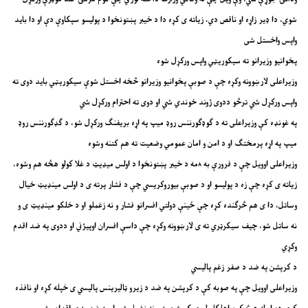
شوي، دا ډیر زاړه او ناقص دي، زیاته ی کړه دا د خیبر پښتونخوا د پولیسو سپکاوې دې او دا باید
واپس واخستل شی
پخوانیو وزیرانو ته سیکوریټي واپس ورکړل شوه
وزیراعلی لارښوونه وکړه چې د صوبې پخوانیو وزیرانو څخه اخستل شوې سیکوریټي باید دوی ته
واپس ورکړل شي ترڅو ددوی ژوند خوندي شي او دوی ته احترام ورکړل شي
په غونډه کې وزیراعلی ته د ګوډګورننس روډ میپ په اړه بریفنګ ورکړل شو، د ګډګورننس روډ
میپ په اړه پرمختګ او د امن و امان عمومي وضعیت ته هم کتنه وشوه
وزیراعلی اوویل چې د فرورې به ۸مه د خیبر پښتونخوا د اولس میډیټ د غلا کولو هڅه هم وشوه،
زیاته ی کړه چې زه د پولیسو او د صوبې بیوروکریسي چې د فشار پرته ی د اولس مینډیټ خیال
وساتل، دا ی هم څرګنده کړه چې ځینې دولتي افسرانو فشار و نه زغملو او د خلکو مینډیټ ی و
نه ساتل شو، چیف سیکرټري ته ی لارښوونه وکړه چې داسې افسران اوپیژني او ددوی په ضد اقدم
وکړي
د کرپشن په ضد د صفر زغم پالیسي
وزیراعلی اوویل چې په صوبه کې د کرپشن په ضد د زیرو ټالیرینس پالیسي ی خپله کړه او نافذه