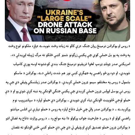
د روس او يوکرائن ترمينځ روان جنګ درې کالو نه زيات وخت شوېدے دواړه ملکونو فوج وخت
په وخت په يو بل حملې کوي چې پکښې زرګونو شمير کښې خلکو ته مرګ ژوبله اوړيدلې ده،
امريکني صدر ډونلډ ټرمپ لخوا فريقينو ترمينځ جنګ بندې کوششونه اوسه پورې کامياب
شويدي۔ او دوه ورځو راهسې په جهګړې کښې نور هم شدت راغلې دے، يوکرائن د ماسکو
بشمول د روس په مختلفو سيمو ډرون حملې کړيدي، د يوکرائن صدر زيلنسکي وئيلي دي چې په
روس ئې يوسل اوولس ډرون حملې کړېدي چې پکښې جنګي الوتکې په نښه کړې شوي وو او د دې
حملو لوجې څلويښت الوتکې تباه کړي شويدي ۔ يوکرائن دې حملو لپاره د سپائډرويب نوم
ورکړېدے ۔ د يوکرائن صدر وائي چې خپل دفاع لپاره په روس د حملو تيارې ئې اتلس مياشتو
راهسې کولو او د روس د جارحيت جواب ورکولو دا ښه موقع وه ۔ د روس وزارت دفاع په فضائي اډو
د يوکرائن ډرون حملو تصديق کړې او وئيلي ئي دي چې دې حملو کښې ځني الوتکو ته نقصان