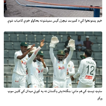
خیبر پښتونخوا کې د کمپرسډ نیچرل ګېس سټېشنونه بحالولو خبرې کامیاب شوې
سلېټ ټېسټ کې هم ماتې؛ بنګله‌دېش پاکستان ته په کورني میدان کې کلین سوپ
ورکړ