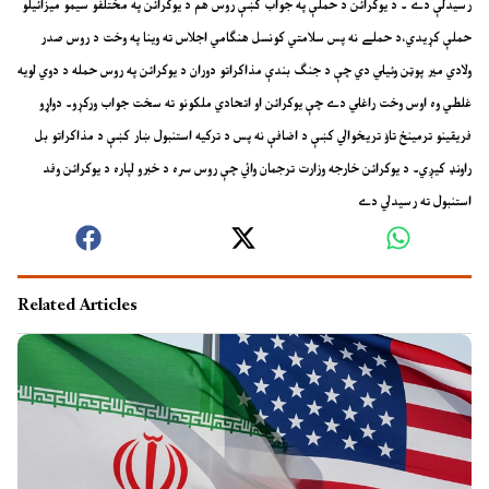
رسيدلې دے ۔ د يوکرائن د حملې په جواب کښې روس هم د يوکرائن په مختلفو سيمو ميزائيلو
حملې کړيدي،د حملے نه پس سلامتي کونسل هنګامي اجلاس ته وينا په وخت د روس صدر
ولادي مير پوټن وئيلي دي چې د جنګ بندې مذاکراتو دوران د يوکرائن په روس حمله د دوي لويه
غلطي وه اوس وخت راغلي دے چې يوکرائن او اتحادي ملکونو ته سخت جواب ورکړو۔ دواړو
فريقينو ترمينځ تاؤ تريخوالي کښې د اضافې نه پس د ترکيه استنبول ښار کښې د مذاکراتو بل
راونډ کيږي۔ د يوکرائن خارجه وزارت ترجمان وائي چې روس سره د خبرو لپاره د يوکرائن وفد
استنبول ته رسيدلي دے
Related Articles