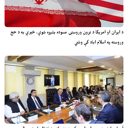
د ایران او امریکا د تړون وروستۍ مسوده بشپړه شوې، خبرې به د حج
وروسته په اسلام اباد کې وشي