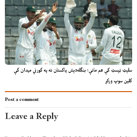
سلېټ ټېسټ کې هم ماتې؛ بنګله‌دېش پاکستان ته په کورني میدان کې
کلین سوپ ورکړ
Post a comment
Leave a Reply