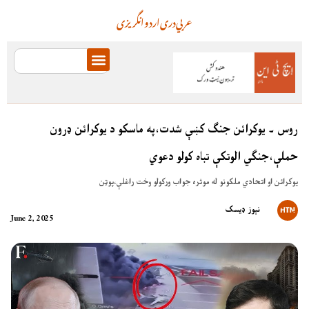
عربي
دری
اردو
انگریزی
روس ۔ يوکرائن جنګ کښې شدت،په ماسکو د يوکرائن ډرون
حملې،جنګي الوتکې تباه کولو دعوي
يوکرائن او اتحادي ملکونو له موثره جواب ورکولو وخت راغلې،پوټن
نېوز ډیسک
June 2, 2025