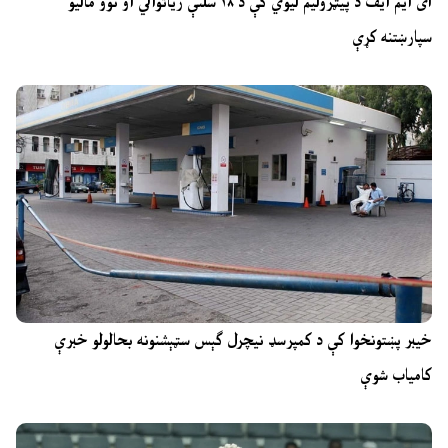
آی ایم ایف د پیټرولیم لیوي کې د ۱۸ سلنې زیاتوالي او نوو مالیو
سپارښتنه کړې
خیبر پښتونخوا کې د کمپرسډ نیچرل ګېس سټېشنونه بحالولو خبرې
کامیاب شوې