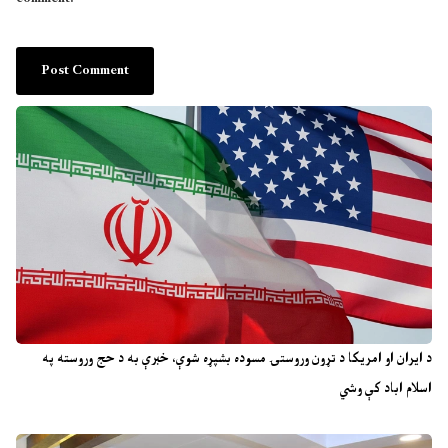
د ایران او امریکا د تړون وروستۍ مسوده بشپړه شوې، خبرې به د حج وروسته په
اسلام اباد کې وشي