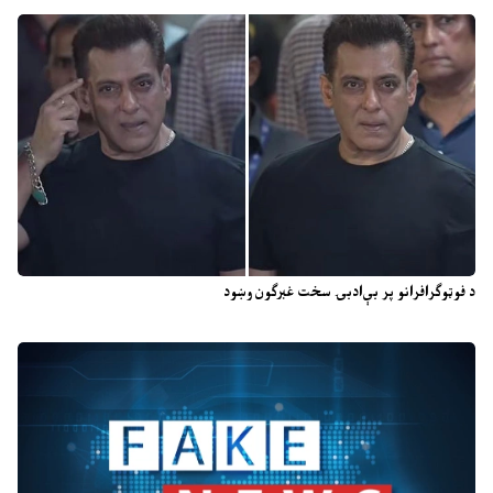
د فوټوګرافرانو پر بې‌ادبۍ سخت غبرګون وښود