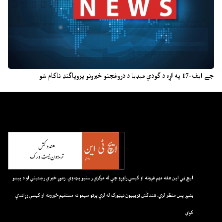
جے ایف-17 په اړه د ګودي میډیا د دروغجنو خبرونو پروپاګنډ ناکام شو
ايچ ټي اين هغه مهم غږونه او کيسې راوړو چې له مرکزي رسنيو پټ وي. زموږ خبري رښتيني او د پېښو
بشپړ پس منظر لري. هندکُش ټريبيون نيټورک له لرې پرتو سيمو نه مستقيم خبرونه او کيسې وړاندې
کوي