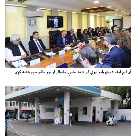
آی ایم ایف د پیټرولیم لیوي کې د ۱۸ سلنې زیاتوالي او نوو مالیو سپارښتنه کړې