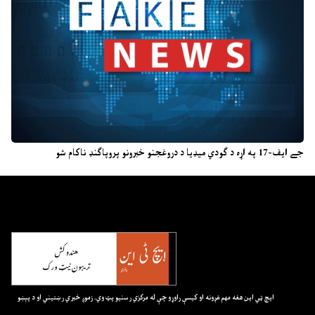
جے ایف-17 په اړه د ګودي میډیا د دروغجنو خبرونو پروپاګنډ ناکام شو
ايچ ټي اين هغه مهم غږونه او کيسې راوړو چې له مرکزي رسنيو پټ وي. زموږ خبري رښتيني او د پېښو