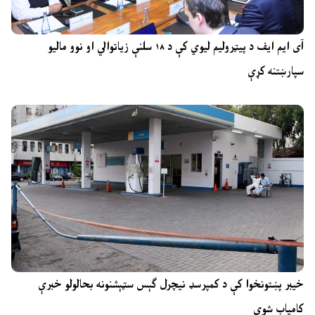
آی ایم ایف د پیټرولیم لیوي کې د ۱۸ سلنې زیاتوالي او نوو مالیو
سپارښتنه کړې
خیبر پښتونخوا کې د کمپرسډ نیچرل ګېس سټېشنونه بحالولو خبرې
کامیاب شوې