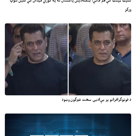
سلېټ ټېسټ کې هم ماتې؛ بنګله‌دېش پاکستان ته په کورني میدان کې کلین سوپ
ورکړ
د فوټوګرافرانو پر بې‌ادبۍ سخت غبرګون وښود