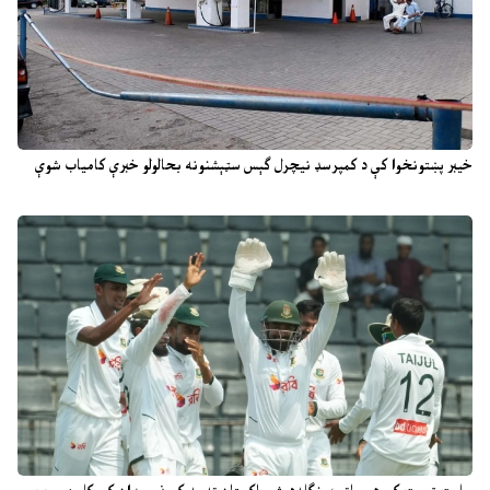
خیبر پښتونخوا کې د کمپرسډ نیچرل ګېس سټېشنونه بحالولو خبرې کامیاب شوې