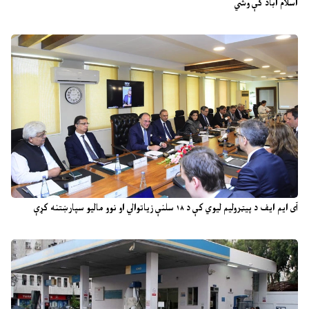
اسلام اباد کې وشي
آی ایم ایف د پیټرولیم لیوي کې د ۱۸ سلنې زیاتوالي او نوو مالیو سپارښتنه کړې