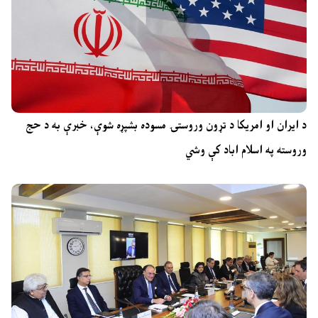
د ایران او امریکا د تړون وروستۍ مسوده بشپړه شوې، خبرې به د حج
وروسته په اسلام اباد کې وشي