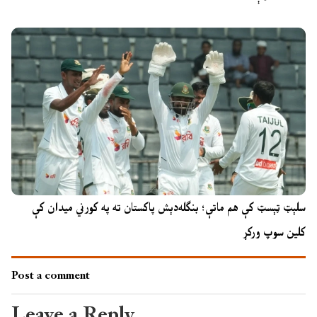
سلېټ ټېسټ کې هم ماتې؛ بنګله‌دېش پاکستان ته په کورني میدان کې
کلین سوپ ورکړ
Post a comment
Leave a Reply