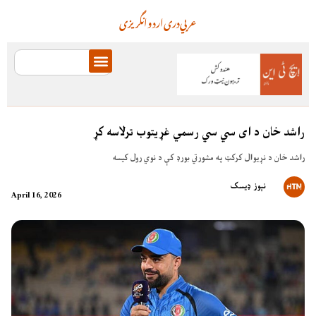
عربي
دری
اردو
انگریزی
راشد خان د ای سي سي رسمي غړیتوب ترلاسه کړ
راشد خان د نړیوال کرکټ په مشورتي بورډ کې د نوي رول کیسه
نېوز ډیسک
April 16, 2026