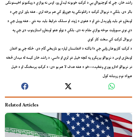
راشد خان، چې له کوچنیوالي یې د کرکټ خوبونه لیدلي وو، اوس نه یوازې د ویکټونو اخیستونکی
بالر دی، بلکې د نړیوال کرکټ د راتلونکي په جوړولو کې هم برخه لري ، هغه باور لري چې د
لوبغاړو غږ باید واورېدل شي او د هغوی د ژوند او مسلک شرایط باید ښه شي ، هغه وویل چې د
دې نوي مسوولیت موخه یوازې مقام نه دی، بلکې د ټولو هغو لوبغاړو استازیتوب دی چې په
نړیوال کرکټ کې سخت کار کوي
د کرکټ کارپوهان وایي چې دا ټاکنه د افغانستان لپاره یو تاریخي ګام دی، ځکه چې یو افغان
لوبغاړی اوس د نړیوالو پرېکړو په کچه خپل غږ لري او داسې، د راشد خان کیسه له میدان څخه
تر نړیوالو ادارو پورې وغځېده—خو د هغه هدف لا هم یو دی: د کرکټ پرمختګ او د خپل
هېواد نوم روښانه کول
Related Articles