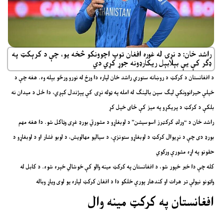
راشد خان: د نړۍ له غوره افغان توپ اچوونکو څخه یو، چې د کرېکټ په
ډګر کې یې بېلابېل ریکارډونه جوړ کړي دي
د افغانستان د کرکټ د روښانه ستوري راشد خان لپاره دا ورځ له نورو ورځو بېله وه. هغه چې د
خپلې حیرانوونکې لیګ سپن بالینګ له امله په ټوله نړۍ کې پېژندل کېږي، دا ځل د میدان نه
بلکې د کرکټ د پریکړو په میز کې ځای خپل کړ
راشد خان د “ورلډ کرکټرز اسوسیشن” د لوبغاړو د مشورتي بورډ غړی وټاکل شو. دا هغه مهم
بورډ دی چې د نړیوال کرکټ د لوبغاړو ستونزې، د سیالیو مهالویش، د لوبو فشار او د لوبغاړو د
حقونو په اړه مشورې ورکوي
کله چې دا خبر خپور شو، د افغانستان په کرکټ مینه والو کې خوشالي خپره شوه. د کابل له
واټونو نیولې تر هرات او کندهار پورې خلکو دا د افغان کرکټ لپاره یو لوی ویاړ وباله
افغانستان په کرکټ مینه وال