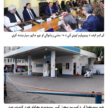
آی ایم ایف د پیټرولیم لیوي کې د ۱۸ سلنې زیاتوالي او نوو مالیو سپارښتنه کړې
خیبر پښتونخوا کې د کمپرسډ نیچرل ګېس سټېشنونه بحالولو خبرې کامیاب شوې