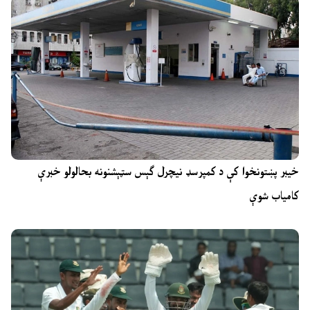
خیبر پښتونخوا کې د کمپرسډ نیچرل ګېس سټېشنونه بحالولو خبرې
کامیاب شوې