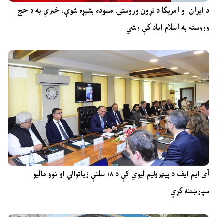
د ایران او امریکا د تړون وروستۍ مسوده بشپړه شوې، خبرې به د حج
وروسته په اسلام اباد کې وشي
آی ایم ایف د پیټرولیم لیوي کې د ۱۸ سلنې زیاتوالي او نوو مالیو
سپارښتنه کړې