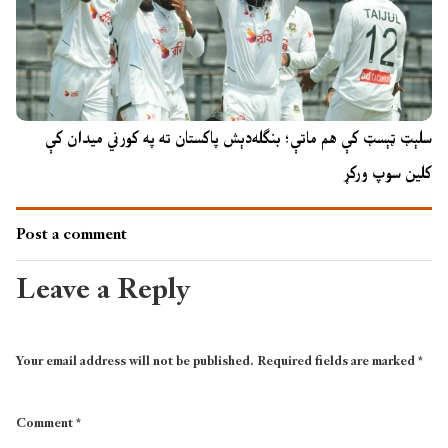
سلېټ ټېسټ کې هم ماتې؛ بنګله‌دېش پاکستان ته په کورني میدان کې
کلین سوپ ورکړ
Post a comment
Leave a Reply
Your email address will not be published.
Required fields are marked
*
Comment
*