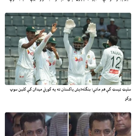
سلېټ ټېسټ کې هم ماتې؛ بنګله‌دېش پاکستان ته په کورني میدان کې کلین سوپ
ورکړ