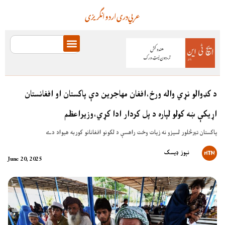
عربي
دری
اردو
انگریزی
د کډوالو نړي واله ورځ،افغان مهاجرين دې پاکستان او افغانستان
اړيکې ښه کولو لپاره د پل کردار ادا کړي،وزيراعظم
پاکستان تيرڅلور لسيزو نه زيات وخت راهسې د لکونو افغانانو کوربه هيواد دے
نېوز ډیسک
June 20, 2025