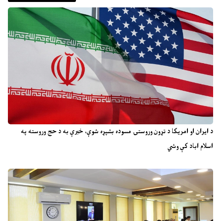
د ایران او امریکا د تړون وروستۍ مسوده بشپړه شوې، خبرې به د حج وروسته په
اسلام اباد کې وشي