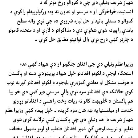
شهباز شريف وئيلي دي چې د کډوالو ورځ مونږ له د
انسانيت،خواخوګۍ او د مرستو او تعاون ته وده ورکولوپيغام راکوي د
کډوالو د مسئلې پائيدار حل لپاره ضروري ده چې نړي واله سطح
باندې راپورته شوي شخړې دې د مذاکراتو د لارې او د متحده قامونو
د چارټر کښې درج نړي وال قوانينو مطابق حل کړي ۔
وزيراعظم وئيلي دي چې افغان جنګونو او دې هيواد کښې عدم
استحکام لوجې د لکونو افغانانو خپل هيواد پريښودې دے او پاکستان
د هرقسم مشکل او معاشي کمزورې باوجود د لکونو افغانانو کوربه توب
کوي حالانکه دې افغانانو سره نړي والې مرستې ډير کمې دي خو بيا
هم پاکستان د څلويښت کالو نه زيات وخت راهسې د افغانانو وړوڼو
خدمت او ميلمستيا په ښه شان سره کړيده ۔ خپل پيغام کښې وزيراعظم
شهباز شريف دا هم وئيلي دي چې پاکستان کښې ترلاسه کړي شوي
تعليم او تربيت لوجې ګڼ شمير افغانان دتعليم او لوبو بشمول مختلف
شعبو کښې د غورې کارکردګۍ مظاهره کوي مونږ په دې افغانانو فخر