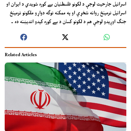
اسرائيل جارحيت لوجې د لکونو فلسطنيان بے کوره شويدي د ايران او
اسرائيل ترمينځ روانه شخړې او په ممکنه توګه دواړو ملکونو ترمينځ
جنګ اوږيدو لوجې هم د لکونو کسان د بے کوره کيدو انديښنه ده ۔
Related Articles