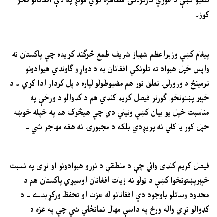
کوؤ۔
پيغام کښې وزيراعظم شهباز شريف طمع څرګند کړيده چې پاکستان نه
واپس خپل هيواد ته تلونکي افغانان به د دواړو ګاونډي هيوادونو
ترمينځ د ورورلۍ تعلق نور هم مضبوطولو لپاره د پل کردار ادا کړي ۔ د
خېبر پښتونخوا ګورنر فيصل کريم کنډي هم د کډوالو د ورځې په
مناسبت خپل يو بيان کښې وئيلي دي چې هيڅوک هم په خپله خوښه
خپل کور يا کلي نه پريږدي بلکه د مجبورۍ نه هغه مهاجر شي ۔
فيصل کريم کنډي وائي چې د منطقې د نورو هيوادونو او نړي په نسبت
خېبرپښتونخوا کښې د ټولو نه زيات افغانان اوسيږي پاکستان هم د
محدود وسائلو باوجود دې افغانانو له عزت او تحفظ ورکړېدے ۔ د
کډوالو نړي واله ورځ په داسې مهال نمانځلي شي چې په غزه د