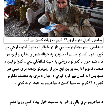
بدامنۍ،قدرتي آفتونو لوجې27 کروړ نه زيات کسان بے کوره
د بدامنۍ پيښو،جنګونو،سياسي تاؤ تريخوالي او قدرتي آفتونو لوجې بے
کوري شوي کسانو مسائل او ستونزو په حواله شعور رابيدارولو لپاره هر
کال شلم جون د کډوالو د ورځې په حيث نمانځلې شي ۔ کډوالو لپاره د
متحده قامونو ادارے يواين ايچ سي آر رپورټونو ترمخه نړۍ کښې هر
منټ پس اته کسان بے کوره کيږي،دا مهال د نړۍ په مختلف ملکونو
کښې د 27کروړ نه سيوا کسان د مهاجرينو په حيث ژوند کوي ۔
د مهاجرينو نړي والې ورځې په مناسبت خپل پيغام کښې وزيراعظم