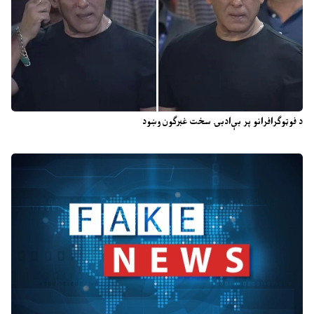
د فوټوګرافرانو پر بې‌ادبۍ سخت غبرګون وښود