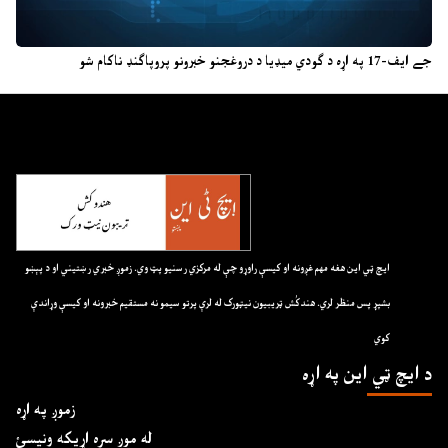
جے ایف-17 په اړه د ګودي میډیا د دروغجنو خبرونو پروپاګنډ ناکام شو
ايچ ټي اين هغه مهم غږونه او کيسې راوړو چې له مرکزي رسنيو پټ وي. زموږ خبري رښتيني او د پېښو
بشپړ پس منظر لري. هندکُش ټريبيون نيټورک له لرې پرتو سيمو نه مستقيم خبرونه او کيسې وړاندې
کوي
د ايچ ټي اين په اړه
زموږ په اړه
له موږ سره اړیکه ونیسئ