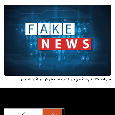
جے ایف-17 په اړه د ګودي میډیا د دروغجنو خبرونو پروپاګنډ ناکام شو