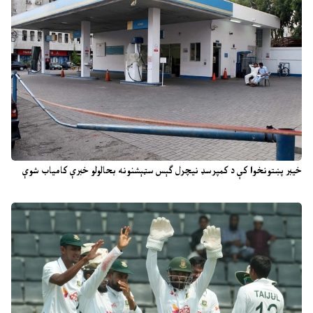
خیبر پښتونخوا کې د کمپرسډ نیچرل ګېس سټېشنونه بحالولو خبرې کامیاب شوې