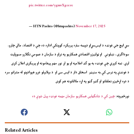
pic.twitter.com/ygmvXgcere
— HTN Pashto (@htnpashto)
November 17, 2025
سي ایچ جي غونډه د ایس‌سي‌او دویمه ستره پرېکړه کوونکې اداره ده چې د اقتصاد، مالي چارو،
سوداګرۍ، نښلونې او ټولنیزو اقتصادي همکاریو په تړاو د سازمان د عمومي تګلارو مسوولیت
لري. تمه کېږي چې غونډه به یو ګډ اعلامیه او یو لړ نور مهم پیغامونه او پریکړی اعلان کړی
د غونډې په ترس کې به سنیټر اسحاق دار د ایس سی او د بېلابېلو غړو هېوادونو له مشرانو سره
د دوه اړخیزو تعلقاتو او ګډو ګټو په اړه ملاقاتونه هم کوی
نورخبرونه:
چین کې د شانګهایی همکاریو سازمان مهمه غونډه پیل شوې ده
Related Articles