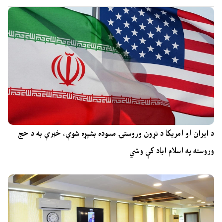
د ایران او امریکا د تړون وروستۍ مسوده بشپړه شوې، خبرې به د حج
وروسته په اسلام اباد کې وشي