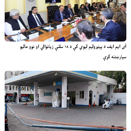
آی ایم ایف د پیټرولیم لیوي کې د ۱۸ سلنې زیاتوالي او نوو مالیو
سپارښتنه کړې