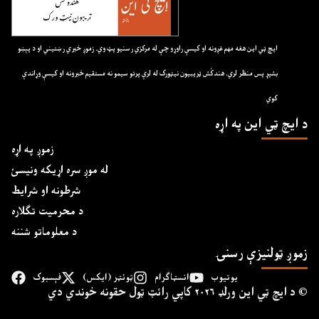
ايچ ټي اين هغه مهم غږونه او کيسې راوړو چې له مرکزي رسنيو پټ وي. زموږ خبري رښتيني او د پېښو
بشپړ پس منظر لري. هندکُش ټريبيون نيټورک له لرې پرتو سيمو نه مستقيم خبرونه او کيسې وړاندې
کوي
د ايچ ټي اين په اړه
زموږ په اړه
له موږ سره اړیکه ونیسئ
شرطونه او شرایط
د محرمیت تګلاره
د معلوماتو شننه
زموږ ټولنیزې رسنۍ
یوتیوب
انسټاګرام
ټوئټر (ایکس)
فېسبوک
د ايچ ټي اين وﺭلډ ۲۰۲۶ کاپي ﺭائټ ټول حقونه خوندي دي ©