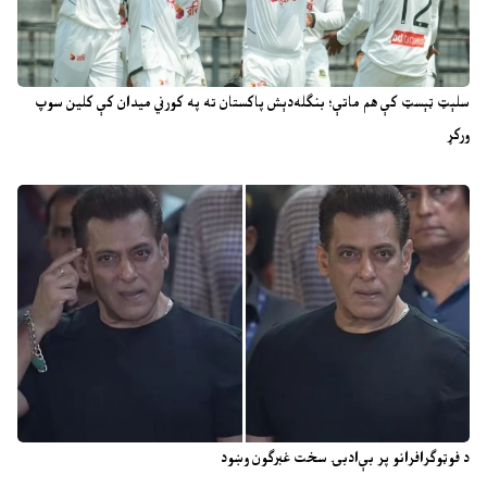
سلېټ ټېسټ کې هم ماتې؛ بنګله‌دېش پاکستان ته په کورني میدان کې کلین سوپ
ورکړ
د فوټوګرافرانو پر بې‌ادبۍ سخت غبرګون وښود