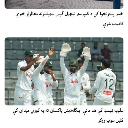
خیبر پښتونخوا کې د کمپرسډ نیچرل ګېس سټېشنونه بحالولو خبرې
کامیاب شوې
سلېټ ټېسټ کې هم ماتې؛ بنګله‌دېش پاکستان ته په کورني میدان کې
کلین سوپ ورکړ