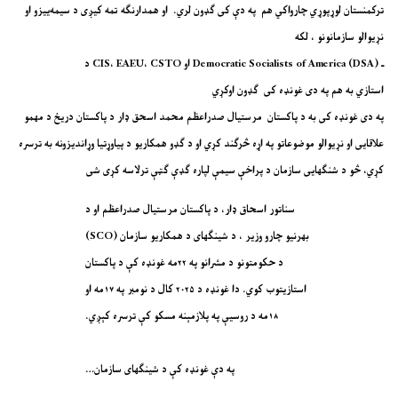
ترکمنستان لوړپوړي چارواکي هم په دې کی ګډون لري. او همدارنګه تمه کیږی د سیمه‌ییزو او
نړیوالو سازمانونو ، لکه
د CIS، EAEU، CSTO او Democratic Socialists of America (DSA) ـ
استازي به هم په دی غونډه کی ګډون اوکړي
په دی غونډه کی به د پاکستان مرستیال صدراعظم محمد اسحق ډار د پاکستان دریځ د مهمو
علاقایی او نړیوالو موضوعاتو په اړه څرګند کړي او د ګډو همکاریو د پیاوړتیا وړاندیزونه به ترسره
کړي، څو د شنګهایی سازمان د پراخې سیمې لپاره ګډې ګټې ترلاسه کړی شی
سناتور اسحاق ډار، د پاکستان مرستیال صدراعظم او د
بهرنیو چارو وزیر ، د شینګهای د همکاریو سازمان (SCO)
د حکومتونو د مشرانو په ۲۲مه غونډه کې د پاکستان
استازیتوب کوي. دا غونډه د ۲۰۲۵ کال د نومبر په ۱۷مه او
۱۸مه د روسیې په پلازمېنه مسکو کې ترسره کېږي.
په دې غونډه کې د شینګهای سازمان…