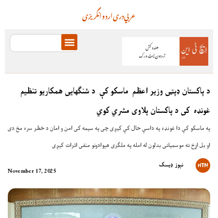
عربي
دری
اردو
انگریزی
د پاکستان ډپټی وزیر اعظم ماسکو کې د شنګهایی همکاریو تنظیم
غونډه کی د پاکستان پلاوی مشري کوي
په ماسکو کې دا غونډه په داسې حال کې کیږی چی په سیمه کی امن و امان د خطر سره مخ دی
او بل اړخ ته موسمیاتی بدلون له امله په ملګری هېوادونو منفی اثرات کیږی
نېوز ډیسک
November 17, 2025