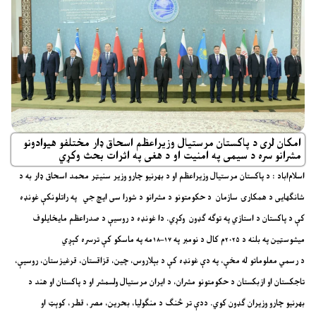
امکان لری د پاکستان مرستیال وزیراعظم اسحاق ډار مختلفو هیوادونو
مشرانو سره د سیمی په امنیت او د هغی په اثرات بحث وکړي
اسلام‌اباد : د پاکستان مرستیال وزیراعظم او د بهرنیو چارو وزیر سنیټر محمد اسحاق ډار به د
شانګهایی د همکارۍ سازمان د حکومتونو د مشرانو د شورا سی ایچ جي په راتلونکې غونډه
کې د پاکستان د استازي په توګه ګډون وکړي. دا غونډه د روسیې د صدراعظم مایخایلوف
میشوسټین په بلنه د ۲۰۲۵م کال د نومبر په ۱۷–۱۸مه په ماسکو کې ترسره کېږي
د رسمي معلوماتو له مخې، په دې غونډه کې د بېلاروس، چین، قزاقستان، قرغیزستان، روسیې،
تاجکستان او ازبکستان د حکومتونو مشران، د ایران مرستیال ولسمشر او د پاکستان او هند د
بهرنیو چارو وزیران ګډون کوي. ددې تر څنګ د منګولیا، بحرین، مصر، قطر، کوېټ او