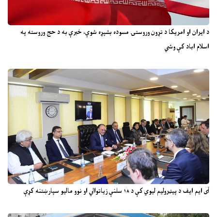
د ایران او امریکا د تړون وروستۍ مسوده بشپړه شوې، خبرې به د حج وروسته په
اسلام اباد کې وشي
آی ایم ایف د پیټرولیم لیوي کې د ۱۸ سلنې زیاتوالي او نوو مالیو سپارښتنه کړې