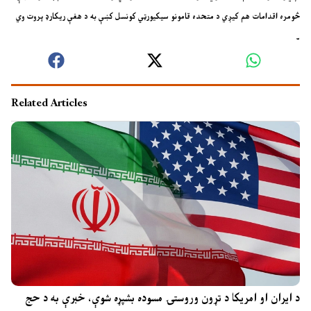
څومره اقدامات هم کيږي د متحده قامونو سيکيورټي کونسل کښې به د هغې ريکارډ پروت وي
۔
Related Articles
د ایران او امریکا د تړون وروستۍ مسوده بشپړه شوې، خبرې به د حج