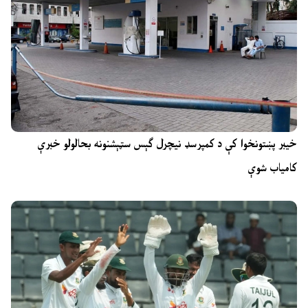
خیبر پښتونخوا کې د کمپرسډ نیچرل ګېس سټېشنونه بحالولو خبرې
کامیاب شوې