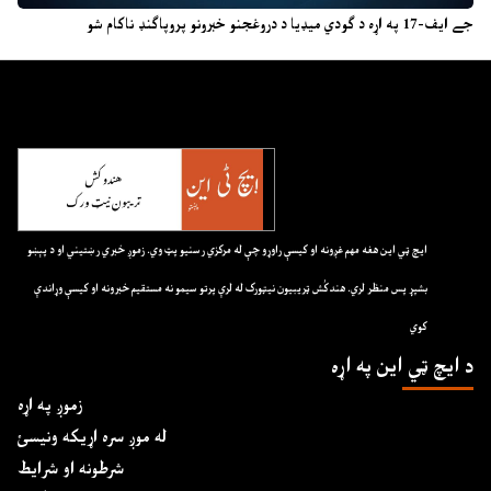
جے ایف-17 په اړه د ګودي میډیا د دروغجنو خبرونو پروپاګنډ ناکام شو
ايچ ټي اين هغه مهم غږونه او کيسې راوړو چې له مرکزي رسنيو پټ وي. زموږ خبري رښتيني او د پېښو
بشپړ پس منظر لري. هندکُش ټريبيون نيټورک له لرې پرتو سيمو نه مستقيم خبرونه او کيسې وړاندې
کوي
د ايچ ټي اين په اړه
زموږ په اړه
له موږ سره اړیکه ونیسئ
شرطونه او شرایط