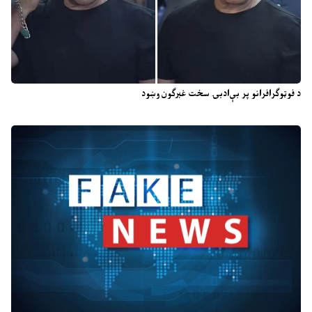
د فوټوګرافرانو پر بې‌ادبۍ سخت غبرګون وښود