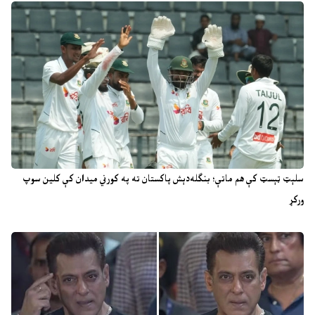
سلېټ ټېسټ کې هم ماتې؛ بنګله‌دېش پاکستان ته په کورني میدان کې کلین سوپ
ورکړ