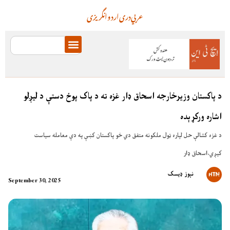
عربي
دری
اردو
انگریزی
د پاکستان وزيرخارجه اسحاق ډار غزه ته د پاک پوځ دستې د ليږلو
اشاره ورکړېده
د غزه کشالې حل لپاره ټول ملکونه متفق دي خو پاکستان کښې په دې معامله سياست
کيږي،اسحاق ډار
نېوز ډیسک
September 30, 2025