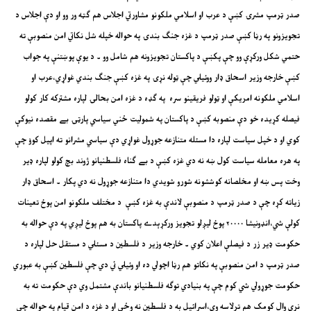
صدر ټرمپ مشرۍ کښې د عرب او اسلامي ملکونو مشاورتي اجلاس هم ګټه ور وو او دې اجلاس د
تجويزونو په رڼا کښې صدر ټرمپ د غزه جنګ بندۍ په حواله خپله شل نکاتي امن منصوبې ته
حتمي شکل ورکړې وو چې پکښې د پاکستان تجويزونه هم شامل وو ۔ د يوې پوښتنې په جواب
کښې خارجه وزير اسحاق ډار ووئيلي چې ټوله نړۍ په غزه کښې جنګ بندي غواړي،عرب او
اسلامي ملکونه امريکې او ټولو فريقينو سره په ګډه د غزه امن بحالۍ لپاره مشترکه کار کولو
فيصله کړيده خو دې منصوبه کښې د پاکستان په شموليت ځني سياسي پارټۍ بے مقصده نيوکې
کوي او د خپل سياست لپاره دا مسئله متنازعه جوړول غواړي دې سياسي مشرانو ته اپيل کوؤ چې
په هره معامله سياست کول ښه نه دي غزه کښې د بے ګناه فلسطنيانو ژوند بچ کولو لپاره ډير
وخت پس ښه او مخلصانه کوششونه شورو شويدي دا متنازعه جوړول نه دي پکار ۔ اسحاق ډار
زياته کړه چې د صدر ټرمپ د منصوبې لاندې به غزه کښې د مختلف ملکونو امن پوځ تعينات
کولې شي،انډونيشا ۲۰۰۰۰ پوځ ليږلو تجويز ورکړېدے پاکستان به هم پوځ ليږي په دې حواله به
حکومت ډير زر د فيصلې اعلان کوي ۔ خارجه وزير د فلسطين د مسئلي د مستقل حل لپاره د
صدر ټرمپ د امن منصوبې په نکاتو هم رڼا اچولي ده او وئيلي ئي دي چې فلسطين کښې به عبوري
حکومت جوړولي شي کوم چې په بنيادي توګه فلسطنيانو باندې مشتمل وي دې حکومت ته به
نړي وال کومک هم ترلاسه وي،اسرائيل به د فلسطين نه وځي او د غزه د امن قيام په حواله چې