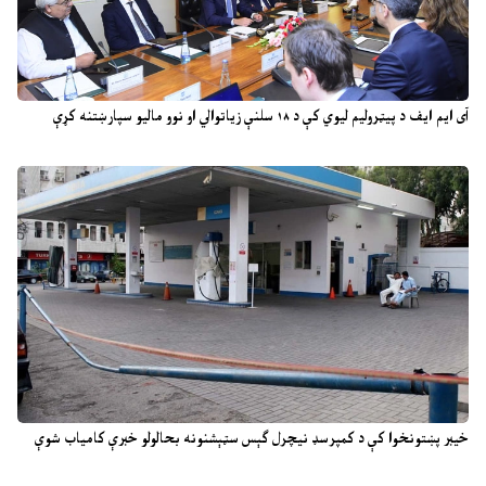
آی ایم ایف د پیټرولیم لیوي کې د ۱۸ سلنې زیاتوالي او نوو مالیو سپارښتنه کړې
خیبر پښتونخوا کې د کمپرسډ نیچرل ګېس سټېشنونه بحالولو خبرې کامیاب شوې