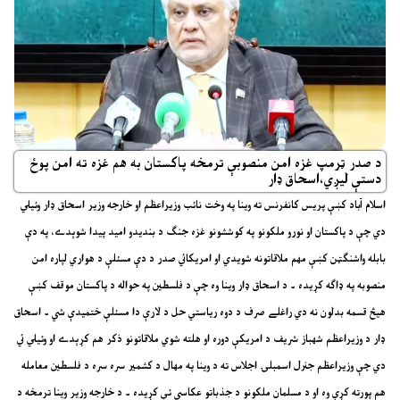
د صدر ټرمپ غزه امن منصوبې ترمخه پاکستان به هم غزه ته امن پوځ
دستې ليږي،اسحاق ډار
اسلام آباد کښې پريس کانفرنس ته وينا په وخت نائب وزيراعظم او خارجه وزير اسحاق ډار وئيلي
دي چې د پاکستان او نورو ملکونو په کوششونو غزه جنګ د بنديدو اميد پيدا شوېدے، په دې
بابله واشنګټن کښې مهم ملاقاتونه شويدي او امريکائي صدر د دې مسئلې د هواري لپاره امن
منصوبه په ډاګه کړيده ۔ د اسحاق ډار وينا وه چې د فلسطين په حواله د پاکستان موقف کښې
هيڅ قسمه بدلون نه دي راغلے صرف د دوه رياستي حل د لارې دا مسئلې ختميدې شي ۔ اسحاق
ډار د وزيراعظم شهباز شريف د امريکې دوره او هلته شوي ملاقاتونو ذکر هم کړېدے او وئيلي ئي
دي چې وزيراعظم جنرل اسمبلۍ اجلاس ته د وينا په مهال د کشمير سره سره د فلسطين معامله
هم پورته کړې وه او د مسلمان ملکونو د جذباتو عکاسي ئې کړيده ۔ د خارجه وزير وينا ترمخه د