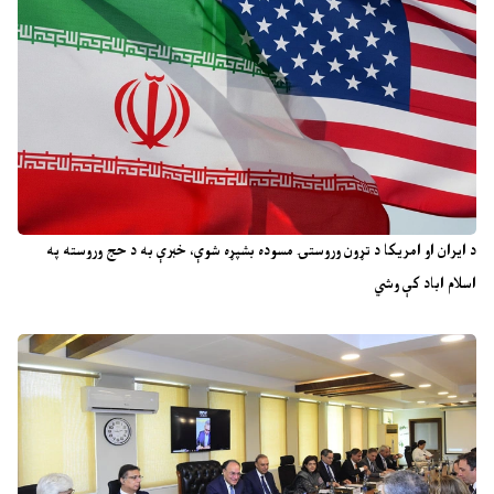
د ایران او امریکا د تړون وروستۍ مسوده بشپړه شوې، خبرې به د حج وروسته په
اسلام اباد کې وشي