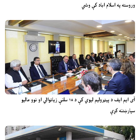
وروسته په اسلام اباد کې وشي
آی ایم ایف د پیټرولیم لیوي کې د ۱۸ سلنې زیاتوالي او نوو مالیو
سپارښتنه کړې