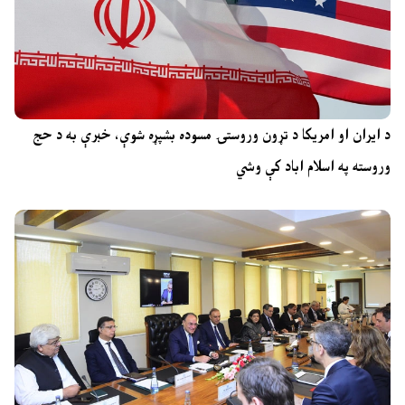
د ایران او امریکا د تړون وروستۍ مسوده بشپړه شوې، خبرې به د حج
وروسته په اسلام اباد کې وشي