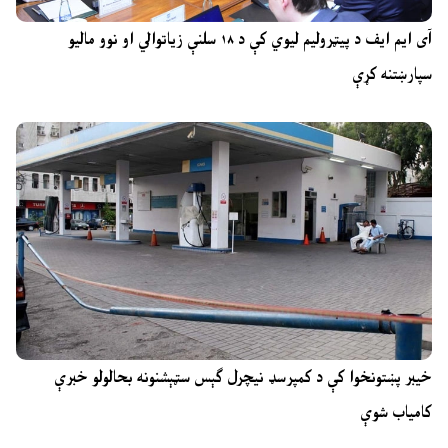
آی ایم ایف د پیټرولیم لیوي کې د ۱۸ سلنې زیاتوالي او نوو مالیو
سپارښتنه کړې
خیبر پښتونخوا کې د کمپرسډ نیچرل ګېس سټېشنونه بحالولو خبرې
کامیاب شوې