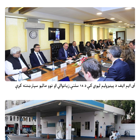
آی ایم ایف د پیټرولیم لیوي کې د ۱۸ سلنې زیاتوالي او نوو مالیو سپارښتنه کړې