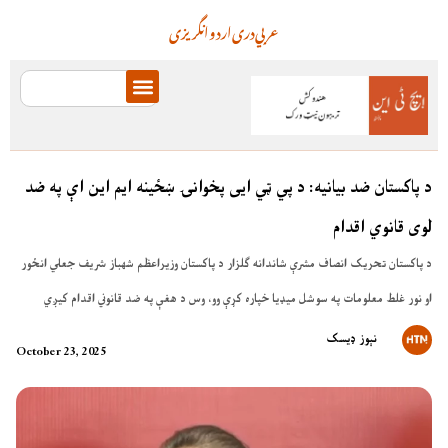
عربي
دری
اردو
انگریزی
د پاکستان ضد بیانیه: د پي ټي ایی پخوانۍ ښځینه ایم این اې په ضد
لوی قانوي اقدام
د پاکستان تحریک انصاف مشرې شاندانه ګلزار د پاکستان وزیراعظم شهباز شریف جعلي انځور
او نور غلط معلومات په سوشل میډیا خپاره کړې وو، وس د هغې په ضد قانوني اقدام کیږي
نېوز ډیسک
October 23, 2025