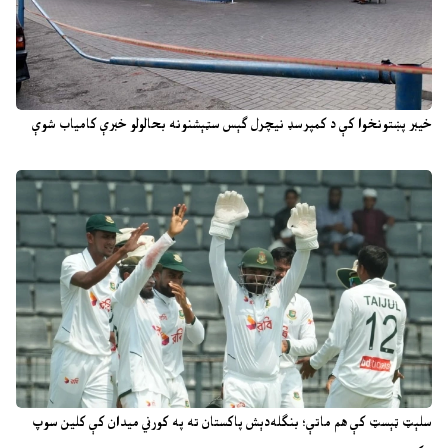
خیبر پښتونخوا کې د کمپرسډ نیچرل ګېس سټېشنونه بحالولو خبرې کامیاب شوې
سلېټ ټېسټ کې هم ماتې؛ بنګله‌دېش پاکستان ته په کورني میدان کې کلین سوپ