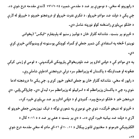
د راپورونو له مخې، د نوموړې پر ضد د مقدمې شمېره ۲۹۶/۲۰۲۵ لاندې مقدمه درج شوې ده،
چې پکې د دولت ضد موادو خپرولو، د فکري نفرت خپرولو او دروغجنو خبرونو د خپرولو له لارې
د خلکو بې‌باوري رامنځته کولو تورونه شامل دي۔
د څېړنو پر بنسټ، شاندانه ګلزار خان د ټولنیز رسنیو له پلېټفارم “ایکس” (پخوانی
ټویټر) څخه په استفادې ګڼ شمېر جعلي او ګمراه کوونکي پوسټونه او ویډیوګانې خپرې کړې
دي۔
په دې موادو کې د دولتي ادارو پر ضد تاوتریخوالې پاروونکي څرګندونې، د قومي او ژبنۍ کرکې
هڅونه او همدارنګه د پاکستان له وزیراعظم سره تړلې دروغجنې ادعاوې شاملې وې۔
د راپور له مخې، شاندانه ګلزار خان یو جعلي انځور خپور کړی و، چې پکې دا دروغجنه ادعا
شوې وه چې د پاکستان وزیراعظم له د اسراییلو له وزیراعظم سره لیدلي دي۔ چارواکي وایي، دې
دروغجن خبر د خلکو ترمنځ ویره، ګډوډي او د دولتي ادارو پر ضد بې‌باوري خپره کړه۔
د څېړنو له نتیجو څرګنده شوې چې نوموړې په شعوري توګه د فېک نیوزیعني جعلي خبرونو له
لارې د دولت ضد بیانیه خپره کړې ده۔ د دې پر بنسټ د هغې پر ضد د د ۲۰۱۶ کال د
الکترونیکي جرمونو د مخنیوي قانون پیکال د ۱۱، ۲۰ او ۲۶-اې مادو له مخې مقدمه درج شوې
ده۔