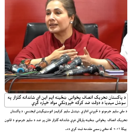
د پاکستان تحریک انصاف پخوانۍ ښځینه ایم این اې شاندانه ګلزار په
سوشل میډیا د دولت ضد کرکه خپرونکي مواد خپاره کړي
د ملي سایبر جرمونو د څېړنې ادارې ،نیشنل سایبر کرایمز انوسټیګیشن ایجنسي، د پاکستان
تحریک انصاف پخوانۍ ښځینه پارلماني غړې شاندانه ګلزار خان پر ضد د سایبر جرمونو د قانون
پیکا ۲۰۱۶ له مخې رسمي مقدمه ثبت کړې ده۔