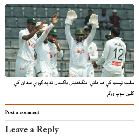
سلېټ ټېسټ کې هم ماتې؛ بنګله‌دېش پاکستان ته په کورني میدان کې
کلین سوپ ورکړ
Post a comment
Leave a Reply