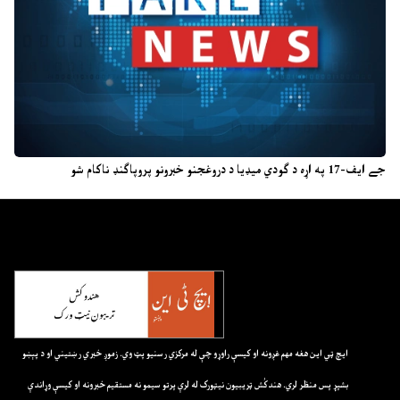
جے ایف-17 په اړه د ګودي میډیا د دروغجنو خبرونو پروپاګنډ ناکام شو
ايچ ټي اين هغه مهم غږونه او کيسې راوړو چې له مرکزي رسنيو پټ وي. زموږ خبري رښتيني او د پېښو
بشپړ پس منظر لري. هندکُش ټريبيون نيټورک له لرې پرتو سيمو نه مستقيم خبرونه او کيسې وړاندې