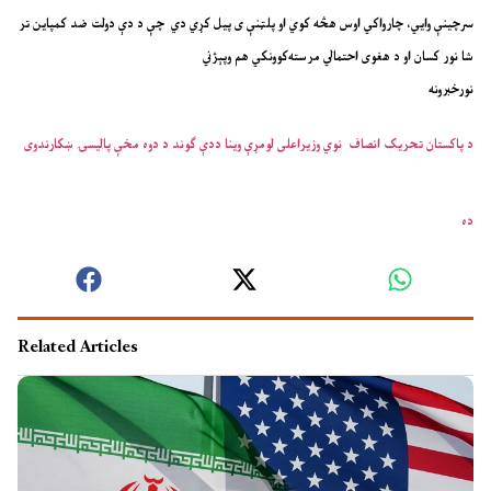
سرچینې وایي، چارواکي اوس هڅه کوي او پلټنې ی پیل کړي دي چې د دې دولت ضد کمپاین تر
شا نور کسان او د هغوی احتمالي مرسته‌کوونکي هم وپېژني
نورخبرونه
د پاکستان تحریک انصاف نوي وزیراعلی لومړې وینا ددې ګوند د دوه مخې پالیسۍ ښکارندوی
ده
Related Articles