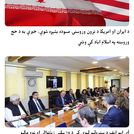
د ایران او امریکا د تړون وروستۍ مسوده بشپړه شوې، خبرې به د حج
وروسته په اسلام اباد کې وشي
آی ایم ایف د پیټرولیم لیوي کې د ۱۸ سلنې زیاتوالي او نوو مالیو