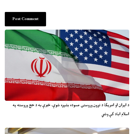
د ایران او امریکا د تړون وروستۍ مسوده بشپړه شوې، خبرې به د حج وروسته په
اسلام اباد کې وشي