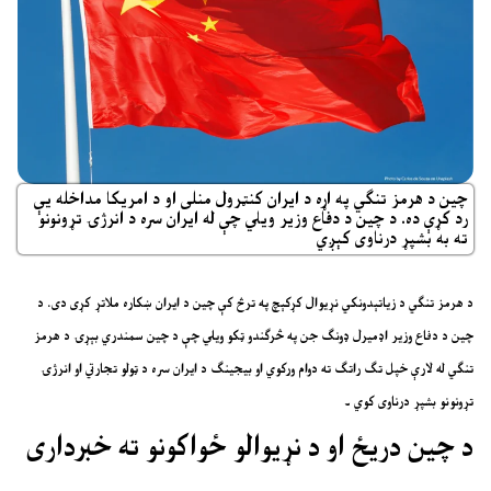
چین د هرمز تنګي په اړه د ایران کنټرول منلی او د امریکا مداخله یې
رد کړې ده. د چین د دفاع وزیر ویلي چې له ایران سره د انرژۍ تړونونو
ته به بشپړ درناوی کېږي
د هرمز تنګي د زیاتېدونکي نړیوال کړکېچ په ترڅ کې چین د ایران ښکاره ملاتړ کړی دی. د
چین د دفاع وزیر اډمیرل ډونګ جن په څرګندو ټکو ویلي چې د چین سمندري بېړۍ د هرمز
تنګي له لارې خپل تګ راتګ ته دوام ورکوي او بیجینګ د ایران سره د ټولو تجارتي او انرژۍ
تړونونو بشپړ درناوی کوي ۔
د چین دریځ او د نړیوالو ځواکونو ته خبرداری