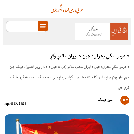
عربي
دری
اردو
انگریزی
د هرمز تنګي بحران: چین د ایران ملاتړ وکړ
د هرمز تنګي بحران: چین د ایران ښکاره ملاتړ وکړ. د چین د دفاع وزیر اډمیرل ډونګ جن
مهم بیان ورکړی او د امریکا د ناکه بندۍ د ګواښ په اړه یې د بیجینګ سخت غبرګون څرګند
کړی دی
نېوز ډیسک
April 13, 2026