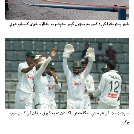
خیبر پښتونخوا کې د کمپرسډ نیچرل ګېس سټېشنونه بحالولو خبرې کامیاب شوې
سلېټ ټېسټ کې هم ماتې؛ بنګله‌دېش پاکستان ته په کورني میدان کې کلین سوپ
ورکړ