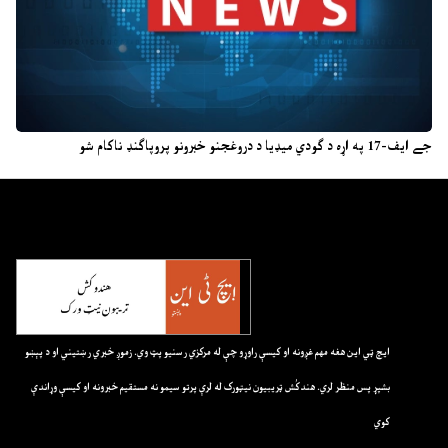
جے ایف-17 په اړه د ګودي میډیا د دروغجنو خبرونو پروپاګنډ ناکام شو
ايچ ټي اين هغه مهم غږونه او کيسې راوړو چې له مرکزي رسنيو پټ وي. زموږ خبري رښتيني او د پېښو
بشپړ پس منظر لري. هندکُش ټريبيون نيټورک له لرې پرتو سيمو نه مستقيم خبرونه او کيسې وړاندې
کوي