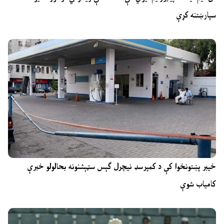
سپارښتنه کړې
خیبر پښتونخوا کې د کمپرسډ نیچرل ګېس سټېشنونه بحالولو خبرې
کامیاب شوې