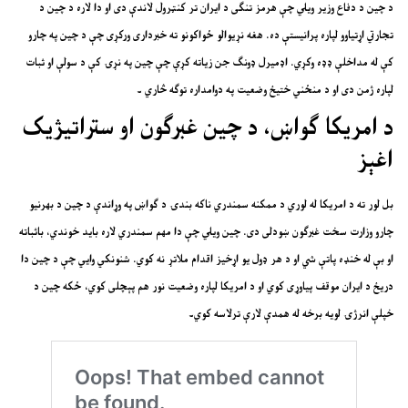
د چین د دفاع وزیر ویلي چې هرمز تنګی د ایران تر کنټرول لاندې دی او دا لاره د چین د
تجارتي اړتیاوو لپاره پرانیستې ده. هغه نړیوالو ځواکونو ته خبرداری ورکړی چې د چین په چارو
کې له مداخلې ډډه وکړي. اډمیرل ډونګ جن زیاته کړې چې چین په نړۍ کې د سولې او ثبات
لپاره ژمن دی او د منځني ختیځ وضعیت په دوامداره توګه څاري ۔
د امریکا ګواښ، د چین غبرګون او ستراتیژیک
اغېز
بل لور ته د امریکا له لوري د ممکنه سمندري ناکه بندۍ د ګواښ په وړاندې د چین د بهرنیو
چارو وزارت سخت غبرګون ښودلی دی. چین ویلي چې دا مهم سمندري لاره باید خوندي، باثباته
او بې له خنډه پاتې شي او د هر ډول یو اړخیز اقدام ملاتړ نه کوي. شنونکي وایي چې د چین دا
دریځ د ایران موقف پیاوړی کوي او د امریکا لپاره وضعیت نور هم پېچلی کوي، ځکه چین د
خپلې انرژۍ لویه برخه له همدې لارې ترلاسه کوي۔