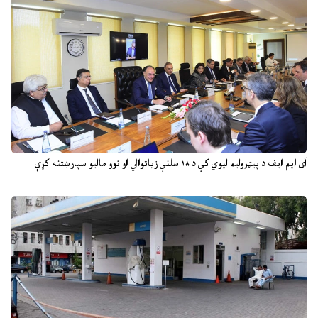
آی ایم ایف د پیټرولیم لیوي کې د ۱۸ سلنې زیاتوالي او نوو مالیو سپارښتنه کړې