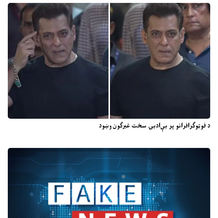
د فوټوګرافرانو پر بې‌ادبۍ سخت غبرګون وښود