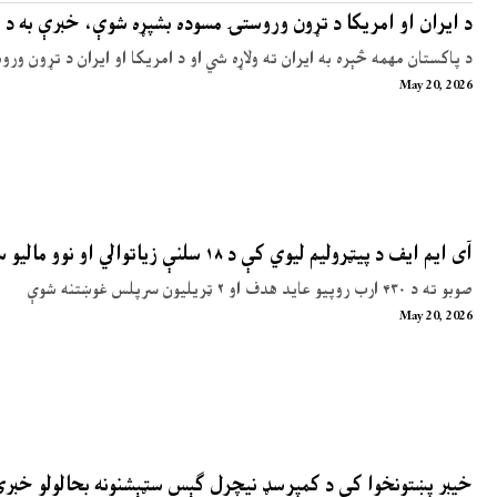
د ایران او امریکا د تړون وروستۍ مسوده بشپړه شوې، خبرې به د 
د پاکستان مهمه څېره به ایران ته ولاړه شي او د امریکا او ایران د تړون ور
May 20, 2026
آی ایم ایف د پیټرولیم لیوي کې د ۱۸ سلنې زیاتوالي او نوو مالیو سپارښتنه کړې
صوبو ته د ۴۳۰ ارب روپیو عاید هدف او ۲ ټریلیون سرپلس غوښتنه شوې
May 20, 2026
خیبر پښتونخوا کې د کمپرسډ نیچرل ګېس سټېشنونه بحالولو خبر