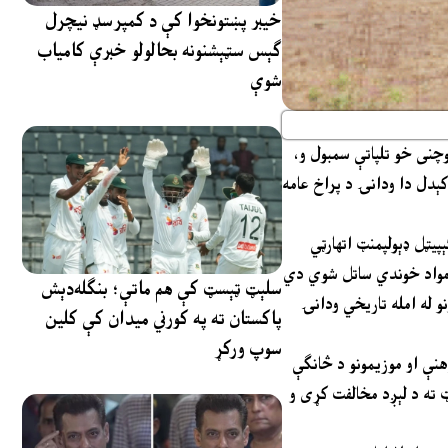
خیبر پښتونخوا کې د کمپرسډ نیچرل
ګېس سټېشنونه بحالولو خبرې کامیاب
شوې
وچنی خو تلپاتې سمبول و،
کېدل دا ودانۍ د پراخ عامه
ډېولپمنټ اتهارټي (CDA) وايي، يادګار نه دی نړول شوی، بلکې د ساتنې له ټاکل شوو اصولو سره سم په ډېر احتياط سره جلا کړل شوی، څو وروسته په يو خوندي او
ي مواد خوندي ساتل شوي دي
سلېټ ټېسټ کې هم ماتې؛ بنګله‌دېش
نو له امله تاريخي ودانۍ
پاکستان ته په کورني میدان کې کلین
سوپ ورکړ
، چې سيمه يې کتلې، وويل هغه غونډۍ چې
ټ ته د لېږد مخالفت کړی و