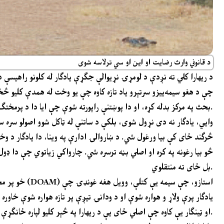
د قانوني وارث رضايت او اين او سي ترلاسه شوی
د ريهارا کلي ته نږدې د لومړۍ نړيوالې جګړې يادګار له کلونو راهيسې د
چې د هغو سيمه‌ييزو سرتېرو ياد تازه کاوه چې يو وخت له همدې کليو څخه
بحث په مرکز بدله کړه، او دا پوښتنې راپورته شوې چې ايا دا د پرمختګ په نوم لرې کړل شوه که د ساتنې په نيت بل ځای ته ولېږدول شوه.
څرګند ځای کې بيا ورغول شي. د ښاروالۍ ادارې په وينا، دا يادګار د 
څو بيا رغونه په کره او اصلي بڼه ترسره شي. چارواکي زياتوي چې دا ډول ل
بل ځای ته منتقلوي.
خو پر مځکه د
يادګار پرې ولاړ و هواره شوې او د ودانۍ تيږې پر تازه هواره شوې خاور
او ټينګار يې کاوه چې اصلي ځای يې د ريهارا په څېر کليو لپاره ځانګړې معنا لري، ځکه د همدغو سيمو خلک پکې ياد شوي دي.