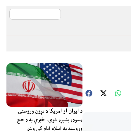
آی ایم ایف د پیټ
د ایران او امریکا د تړون وروستۍ
مسوده بشپړه شوې، خبرې به د حج
وروسته په اسلام اباد کې وشي