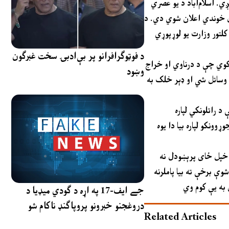
. اسلام‌اباد د يو عصري
 DOAM چارواکو ويلي چې دوی له څو
لتور وزارت يو لوړپوړي
د فوټوګرافرانو پر بې‌ادبۍ سخت غبرګون
 کوي چې د درناوي او خراج
وښود
ې وساتل شي او ډېر خلک به
 راتلونکي لپاره
وونکو لپاره بيا دا يوه
ر خپل ځای پرېښودل نه
ې برخې ته بيا پاملرنه
جے ایف-17 په اړه د ګودي میډیا د
دروغجنو خبرونو پروپاګنډ ناکام شو
Related Articles