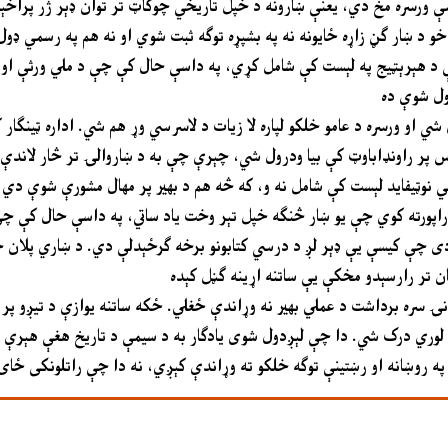
ورسره مخ دي، يعنې ښارونه د خپل تاريخي چوکاټ تر توان ډېر ژر پراخېږي
ر ګڼ زاړه ځايونه نه په بشپړه توګه ثبت شوي او نه هم په رسمي ډول خوندي اعلان شوي دي. د
ې د هېرېټيج په لېست کې شامل کړي، په داسې حال کې چې د ملي ورثې او ک
ي او ورسره د عامو خلکو لپاره لا زيات د لاسرسي وړ هم شي. اداره ټينګار
پاس پر راونډاباوټ کې بيا ودرول شي، چېرې چې به د ښاروالۍ تر څار لاند
راپورته کوي چې يو ښار څنګه خپل تېر وخت ياد ساتي، په داسې حال کې چې د
و دی چې کيسې يې ډېر لږ د درسي کتابونو برخه ګرځېدلې دي. د ښاري پلان جوړ
نۍ سره برداشت د عملي بهير نه وړاندې ځغلي. ځکه ساتنه يوازې د تيږو پ
لوري درک شي. دا چې لېږدول شوی يادګار به د سيمې د تاريخ هغې هېرې شو