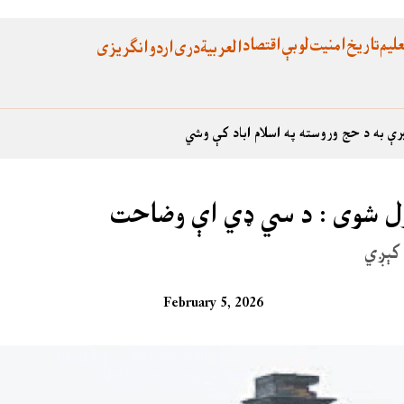
لیم
تاریخ
امنیت
لوبې
اقتصاد
العربية
دری
اردو
انگریزی
رې به د حج وروسته په اسلام اباد کې وشي
ړول شوی : د سي ډي اې وضاحت
 کېږي
February 5, 2026