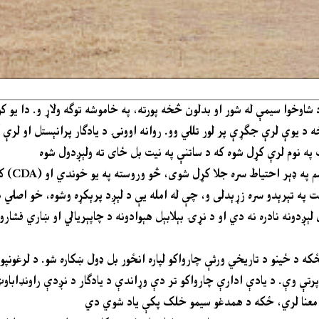
 شاوخوا سيمې له شور او بدلون څخه پورته، په خاموشه توګه ولاړ و. دا يو ک
 د يوې لرې جګړې پر لور تللي وو. روانه اوونۍ د يادګار پرانېستل او لرې 
کېپيټل 
وخت په تېرېدو سره زړېدلی و، چې له امله يې د لېږد پرېکړه وشوه، خو اصل
ېږدونه نادره نه دي او د نړۍ بېلابېل هېوادونه د چاپېريالي او ښاري فشارو
 ځينو د تاريخي ورثې چارواکو لپاره انځور بل ډول ښکاره شو. د لرغونپوهنې او موزيمونو د څانګې (DOAM) استازو
ه پرتې وې. د يادې ادارې چارواکو تر دې وړاندې د يادګار د نږدې راونډاباو