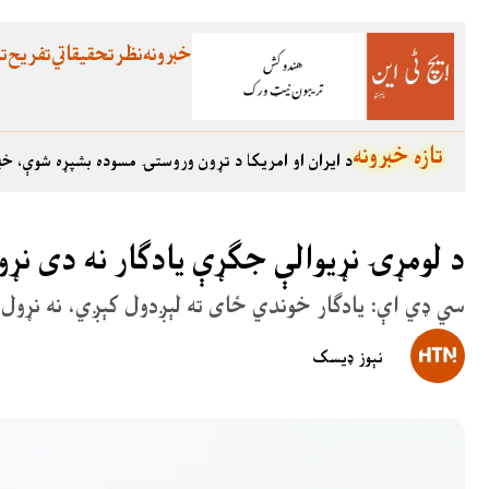
خبرونه
نظر
تحقیقاتي
تفریح
تع
تازه خبرونه
د ایران او امریکا د تړون وروستۍ مسوده بشپړه شوې، خب
د لومړۍ نړيوالې جګړې يادګار نه دی ن
سي ډي اې: يادګار خوندي ځای ته لېږدول کېږي، نه نړول
نېوز ډیسک