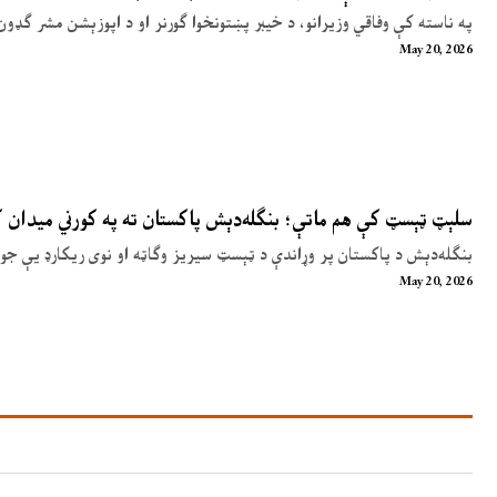
په ناسته کې وفاقي وزیرانو، د خیبر پښتونخوا ګورنر او د اپوزېشن مشر ګډون
May 20, 2026
سلېټ ټېسټ کې هم ماتې؛ بنګله‌دېش پاکستان ته په کورني میدان
بنګله‌دېش د پاکستان پر وړاندې د ټېسټ سیریز وګاټه او نوی ریکارډ یې جوړ
May 20, 2026