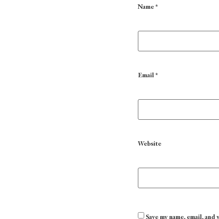
Name
*
Email
*
Website
Save my name, email, and 