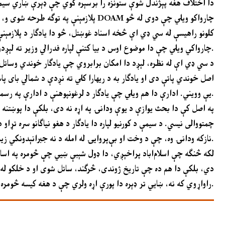
دا اختلاف هغه پېژندل شوې ستونزه را برسېره کوي چې ډېرې ښاري سيمې 
پلازمېنې په توګه طرحه شوی و، خو د ښا
کلونو راهيسې له سي ډي اې څخه اسناد غوښتل، څو دا يادګار د پلازمېن
چارواکي ويلي چې دا موضوع اوس د بيا کتنې لپاره فدرالي وزير ته لېږدول شوې ده.
د سي ډي اې له نظره، لېږد دا امکان برابروي چې يادګار خوندي وساتل ش
اصل خوندي پاتې دی او يادګار به د ريهارا کلي ته نږدې د شمالي بای 
يې وويني. ادارې دا هم ويلي چې يادګار د لرغونپوهنې د ادارې په رسمي نوټيفايد لېست کې شامل نه و، که څه هم د بهير پر مهال مشورې شوې دي.
په اصل کې دا بحث يوازې د يوې ودانۍ په اړه نه دی، بلکې دا پوښتنه 
چمتووالی نيسي. د سيمې د کورنيو لپاره دا يادګار د هغو نياګانو سره تړا
نازکه ودانۍ وه، چې د وخت او بې‌پروايۍ له امله د نه جبرانېدونکي زيان تر رارسېدو مخکې يې ساتنه اړينه ګڼل کېده.
لکه څنګه چې اسلام‌اباد پراخېږي، دا ډول شېبې ښيي چې څومره په اسا
دي، بلکې دا هم ده چې تاريخ ژوندی، څرګند، ساتل شوی او د خلکو له 
راواړوي که نه، ښايي تر ډېره دا پورې اړه ولري چې د هغه کيسه څومره په روښانه او رښتينې توګه خلکو ته وړاندې کېږي، نه دا چې راتلونکی ځای به يې کوم وي.