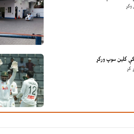
 وکړ
 کې کلین سوپ ورکړ
 کړ