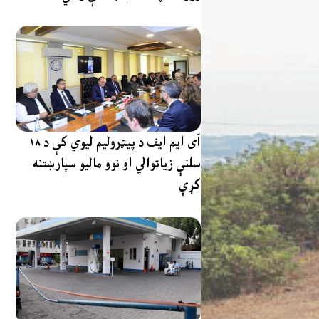
آی ایم ایف د پیټرولیم لیوي کې د ۱۸
سلنې زیاتوالي او نوو مالیو سپارښتنه
کړې