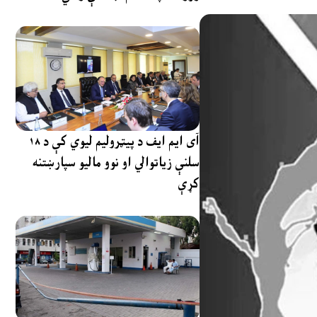
آی ایم ایف د پیټرولیم لیوي کې د ۱۸
سلنې زیاتوالي او نوو مالیو سپارښتنه
کړې