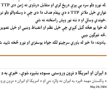
واخلي. هغه دا هم واضح کړه چې TTP له نورو ډلو سره بې پرې دریځ لري او متقابل درناوی ته ژمن دی.
د دې پیغام هدف دا دی چې د وسله‌والو ډلو ترمنځ دن
خوندي وساتي او د ننه نور وېش رامنځته نه شي.
څه غبرګون ښيي.
دا خبر له باوري سرچینو لکه جواد یوسفزي او نورو څخه تایید شوی دی.
یادونه:
د ایران او امریکا د تړون وروستۍ مسوده بشپړه شوې، خبرې به د 
د پاکستان مهمه څېره به ایران ته ولاړه شي او د امریکا او ایران د تړون ور
May 20, 2026