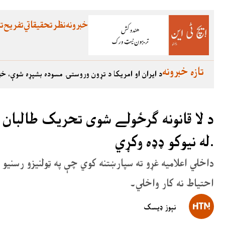
خبرونه
نظر
تحقیقاتي
تفریح
تع
تازه خبرونه
د ایران او امریکا د تړون وروستۍ مسوده بشپړه شوې، خب
د لا قانونه ګرځولے شوی تحریک طالبان 
له نیوکو ډډه وکړي.
احتیاط نه کار واخلي۔
نېوز ډیسک