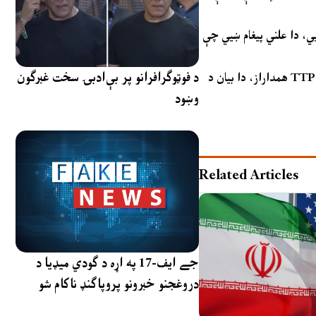
 ښيي چې TTP غواړي خپل ملاتړ
د فوټوګرافرانو پر بې‌ادبۍ سخت غبرګون
همداراز، دا بیان د TTP له خوا یو هڅه ګڼل کېږي چې خپل نظم او انضباط وښيي او خپل تصویر کنټرول کړي. اوس به وخت وښيي چې نورې ډلې د دې روغه جوړې غږ ته
وښود
Related Articles
جے ایف-17 په اړه د ګودي میډیا د
دروغجنو خبرونو پروپاګنډ ناکام شو