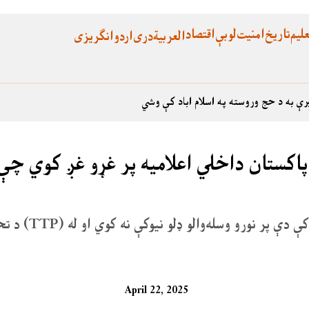
لیم
تاریخ
امنیت
لوبې
اقتصاد
العربية
دری
اردو
انگریزی
رې به د حج وروسته په اسلام اباد کې وشي
پاکستان داخلي اعلامیه پر غړو غږ کوي چې
د تحریک طالبان پاکستا
April 22, 2025