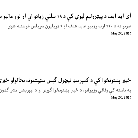
آی ایم ایف د پیټرولیم لیوي کې د ۱۸ سلنې زیاتوالي او نوو مالیو سپارښتنه کړې
صوبو ته د ۴۳۰ ارب روپیو عاید هدف او ۲ ټریلیون سرپلس غوښتنه شوې
May 20, 2026
خیبر پښتونخوا کې د کمپرسډ نیچرل ګېس سټېشنونه بحالولو خبر
په ناسته کې وفاقي وزیرانو، د خیبر پښتونخوا ګورنر او د اپوزېشن مشر ګډون
May 20, 2026