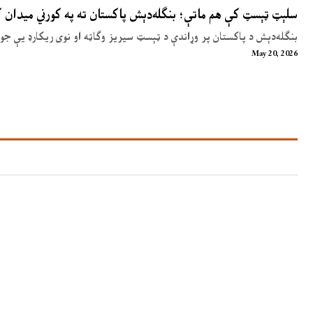
سلېټ ټېسټ کې هم ماتې؛ بنګله‌دېش پاکستان ته په کورني میدان
بنګله‌دېش د پاکستان پر وړاندې د ټېسټ سیریز وګاټه او نوی ریکارډ یې جوړ
May 20, 2026