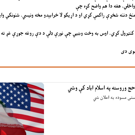
نه شخړې راکمې کړي او د اړیکو لا خرابېدو مخه ونیسي. شنونکي وايي، دا علني پیغام
حج وروسته په اسلام اباد کې وشي
وستی مسوده به اعلان شي