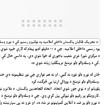
د تحریک طالبان پاکستان داخلي اعلامیه په ټولنیزو رسنیو کې د نورو وسله والو ډلو په هدف د پوستونو د محدودولو غوښتنه کوي.
کې د وسله‌والو ډلو ترمنځ ترینګلتیا زیاته شوې ده.
وسله‌والو ډلو ترمنځ د یووالي اړتیا یې څرګنده کړه.
کاروونکو پر رقیبو ډلو نیوکې پیل کړې وې، چې د وسله‌والو ډلو ترمنځ د داخلي اختلافاتو اندېښنې یې راپورته کړې.