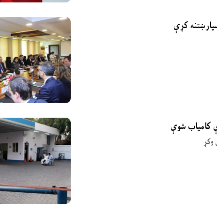
ې کامیاب شوې
 وکړ