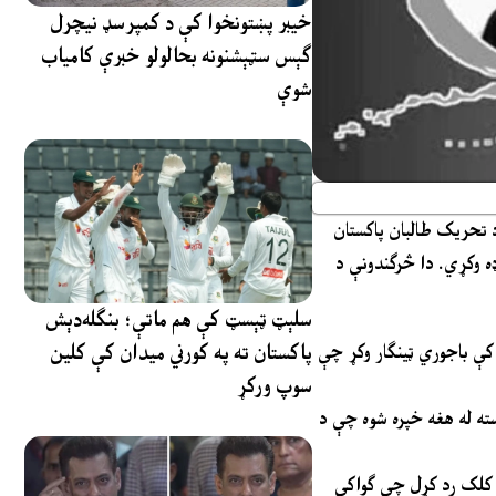
خیبر پښتونخوا کې د کمپرسډ نیچرل
ګېس سټېشنونه بحالولو خبرې کامیاب
شوې
 طالبان پاکستان (TTP) یوه رسمي داخلي اعلامیه، چې د ۱۱ دقیقو آډیو پیغام له لارې خپره شوې، خپلو پلویانو ته امر کړی چې په پاکستان
ي له خوا شوې دي، په داسې حال کې چې په ټولنیزو رسنیو
سلېټ ټېسټ کې هم ماتې؛ بنګله‌دېش
پاکستان ته په کورني میدان کې کلین
 نورو ډلو غوره نه ګڼي، او نه هم غواړي چې نور تنظیمونه دې حتمي د دوی برخه شي. هغه ټولې ډلې “وروڼه” وبللې، او د
سوپ ورکړ
وي جوړ شوي اتحاد، اتحاد المجاهدین پاکستان، د ملاتړو ترمنځ پر ټولنیزو رسنیو لفظي شخړې زیاتې شوې. ځینو
ن کمپاینونو تر شاه ده، او غړو ته یې سپارښتنه وکړه چې له داسې تفرقې اچونکو فعالیتونو څخه لاس