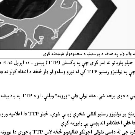
پېښور – ۲۲ اپرېل ۲۰۲۵:
د تحریک
کې له نورو وسله‌والو ډلو څخه د انتقاد کولو نه ډډه وکړي. دا څرګندونې د TTP د مرکزي شورا غړي شعیب باجور
په یاد پیغام کې باجوري ټینګار وکړ چې TTP ځان له
دا اعلامیه وروسته له هغه خپره شوه چې د TTP پلویانو او د ن
باجوري دا تورونه کلک رد کړل چې ګواکې TTP د نورو ډلو پر ضد د آنلای