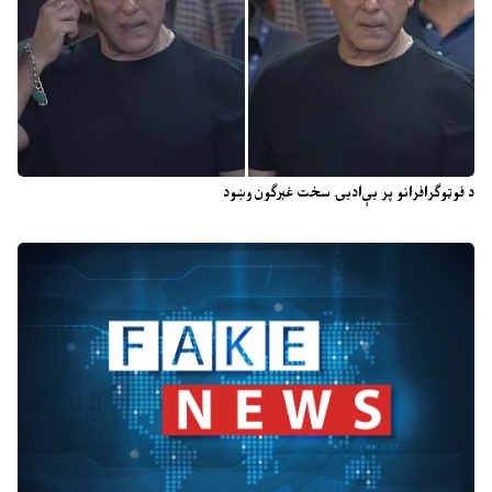
د فوټوګرافرانو پر بې‌ادبۍ سخت غبرګون وښود