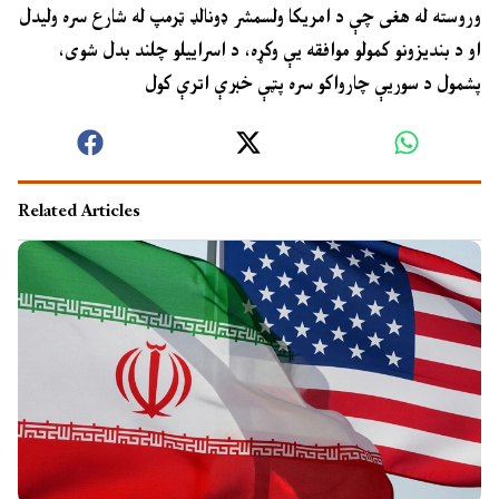
وروسته له هغى چې د امريکا ولسمشر ډونالډ ټرمپ له شارع سره ولیدل
او د بندیزونو کمولو موافقه یې وکړه، د اسراییلو چلند بدل شوی،
پشمول د سوریې چارواکو سره پټې خبرې اترې کول
Related Articles