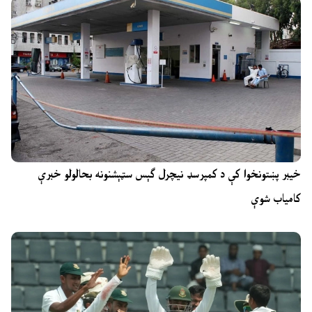
خیبر پښتونخوا کې د کمپرسډ نیچرل ګېس سټېشنونه بحالولو خبرې
کامیاب شوې