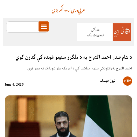
عربي
دری
اردو
انگریزی
د شام صدر احمد الشرح به د ملګرو ملتونو غونډه کې ګډون کوي
احمد الشرح به راتلونکې ستمبر مياشت کې د امريکه ښار نيويارک ته سفر کوي
نېوز ډیسک
June 4, 2025