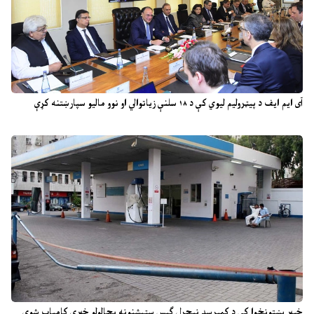
آی ایم ایف د پیټرولیم لیوي کې د ۱۸ سلنې زیاتوالي او نوو مالیو سپارښتنه کړې
خیبر پښتونخوا کې د کمپرسډ نیچرل ګېس سټېشنونه بحالولو خبرې کامیاب شوې