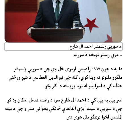
د سوريي ولسمشر احمد ال شارع
۔ عربي رسنيو ترمخه د سوريه
دا به د جون ۱۹۶۷ راهیسې لومړی ځل وي چې د سوریې ولسمشر
ملګرو ملتونو ته وینا کوي، کله چې نورالدین العطاسي د شپږ ورځني
جنګ کې د اسراییلو له بریا وروسته دا کار وکړ
اسراییل په پیل کې د احمد ال شارع سره د رغنده تعامل امکان رد کړ،
چې د سوریې د سیمه ایزې القاعدې څانګې پخوانی مشر و چې د بیت
المقدس لخوا ترهګر بلل شوی دی