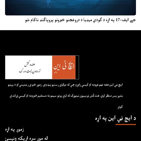
جے ایف-17 په اړه د ګودي میډیا د دروغجنو خبرونو پروپاګنډ ناکام شو
ايچ ټي اين هغه مهم غږونه او کيسې راوړو چې له مرکزي رسنيو پټ وي. زموږ خبري رښتيني او د پېښو
بشپړ پس منظر لري. هندکُش ټريبيون نيټورک له لرې پرتو سيمو نه مستقيم خبرونه او کيسې وړاندې
کوي
د ايچ ټي اين په اړه
زموږ په اړه
له موږ سره اړیکه ونیسئ