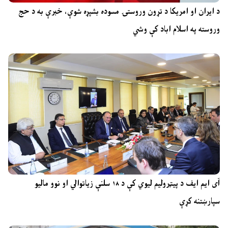
د ایران او امریکا د تړون وروستۍ مسوده بشپړه شوې، خبرې به د حج
وروسته په اسلام اباد کې وشي
آی ایم ایف د پیټرولیم لیوي کې د ۱۸ سلنې زیاتوالي او نوو مالیو
سپارښتنه کړې