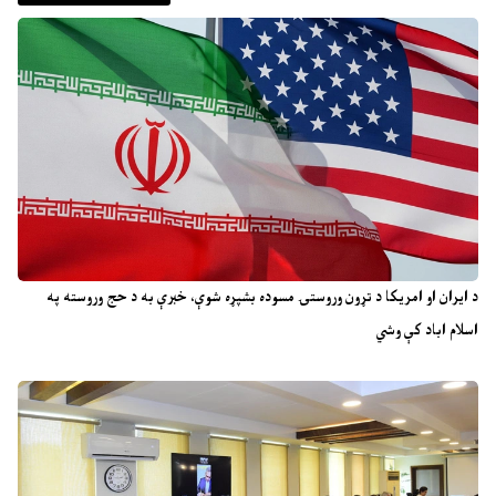
د ایران او امریکا د تړون وروستۍ مسوده بشپړه شوې، خبرې به د حج وروسته په
اسلام اباد کې وشي