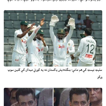
سلېټ ټېسټ کې هم ماتې؛ بنګله‌دېش پاکستان ته په کورني میدان کې کلین سوپ
ورکړ