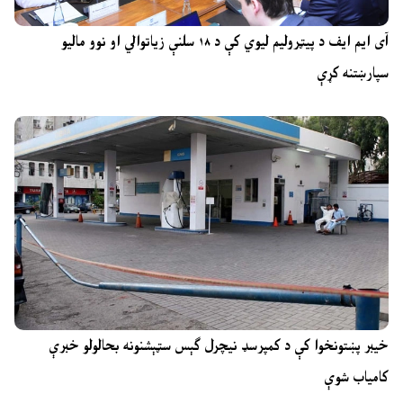
آی ایم ایف د پیټرولیم لیوي کې د ۱۸ سلنې زیاتوالي او نوو مالیو
سپارښتنه کړې
خیبر پښتونخوا کې د کمپرسډ نیچرل ګېس سټېشنونه بحالولو خبرې
کامیاب شوې