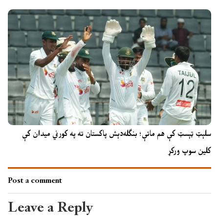
سلېټ ټېسټ کې هم ماتې؛ بنګله‌دېش پاکستان ته په کورني میدان کې
کلین سوپ ورکړ
Post a comment
Leave a Reply