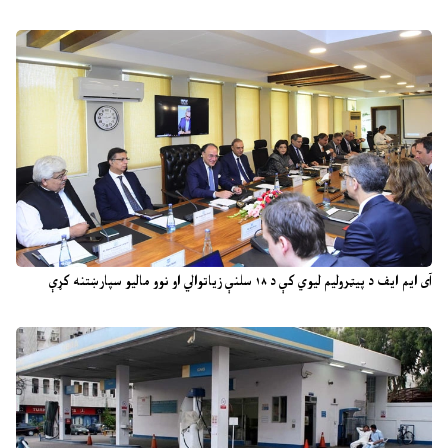
آی ایم ایف د پیټرولیم لیوي کې د ۱۸ سلنې زیاتوالي او نوو مالیو سپارښتنه کړې