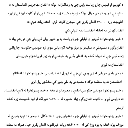
د کورنیو او قبایلي چارو ریاست وایی چې په رضاکارانه توګه د افغان مهاجرینو افغانستان ته د
ستنېدنې شمیره تر دې مهال یولک او یوکم شپیته زره ۱،۵۹،۰۰۰ پي او آر کارت لرونکي او اووه
څلویښت زره ۴۷،۰۰۰ افغان وکړي چې سیټزن کارت لري، څخه زیاته شوې ده
افغان کورنۍ په احترام افغانستان ته لیږلې شي
د خیبر پښتونخوا د کورنیو او قبایلي چاروا ریاست په یو خپور بیان کې ویلي چې تورخم پوله د
افغان وګړو د ستنېدنې د عملیاتو تر ټولو بوخته لاره پاتې شوې اود صوبایی حکومت چارواکي
ژمنه کوي چې له هیواد څخه به افغان وګړي په خوندي او په ډیر لوی احترام خپل وطن
افغانستان ته لیږي
هم دې یادې صوبایی ادارې ویلي دي چې له اپرېل ۲۰۲۵ راهیسې، خیبرپښتونخوا د افغانانو
افغانستان ته په منظمه توګه د ستنېدنې په ملي بهیر کې مخکښ رول لري
د خیبرپښتونخوا صوبایی حکومتي ادارې د معلوماتو ترمخه د خیبر پښتونخوا له لارې افغانستان
ته د واپس لیږلو ناقانونه افغان وګړو ټوله شمېره له ۶،۴۷۰۰۰ شپږلکه او اووه څلویښت زره څخه
اوښتې
د خیبر پښتونخوا د کورنیو او قبایلي چارو دغه وایی چې د ۲۰۲۵کال د نومبر ۱۲ نېټه په ورځ له
تورخم پوله څخه په یوه ورځ کې له ۱،۴۰۰ څخه زیات غیرقانونه افغان وګړي خپل هېواد ته ستانه