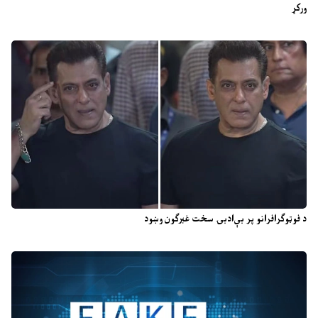
ورکړ
د فوټوګرافرانو پر بې‌ادبۍ سخت غبرګون وښود