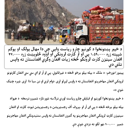
د خیبر پښتونخوا د کورنیو چارو ریاست وایی چې دا مهال یولک او یوکم
شپیته زره ۱،۵۹،۰۰۰ پي او آر کارت لرونکي او اووه څلویښت زره ۴۷،۰۰۰
افغان سیټزن کارت لرونکو څخه زیات افغان وګړي افغانستان ته واپس
تللي دي
پیښور/تورخم: د ملک د بیله بیلو برخو څخه د غیرقانوني، پي او آر او اې سي سي افغان کارتونو
لرونکي افغان مهاجرینو افغانستان ته د واپس لیږلو لړۍ دوام لري او نن سبا دا لړۍ ډیره چټک
شوې ده
د خیبر پښتونخوا کورنیو او قبایلي چارو ریاست لوري ترلاسه شوو تازه شمیرو ترمخه د هیواد
بیله بیلو برخه څخه د پي ای آر او ،پروف آف رجسټریشن،د رجسټریشن ثبوت کارت او افغان
سیټیزن کارټ لرونکي افغان مهاجرینو په ګډون افغانستان ته واپس ستنیدونکي افغان مهاجرینو
شمیر ۹۰۰،۰۰۰ نهو لکو ته نزدې شوې دې