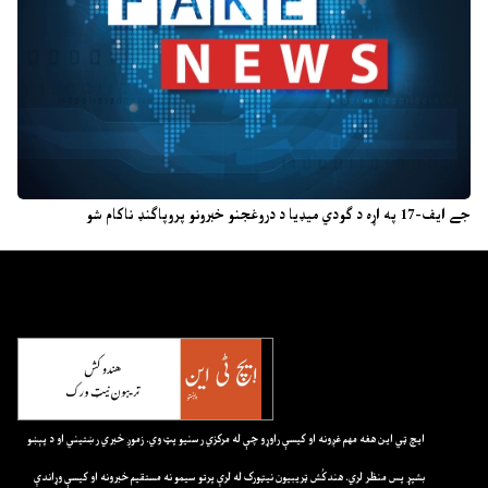
جے ایف-17 په اړه د ګودي میډیا د دروغجنو خبرونو پروپاګنډ ناکام شو
ايچ ټي اين هغه مهم غږونه او کيسې راوړو چې له مرکزي رسنيو پټ وي. زموږ خبري رښتيني او د پېښو
بشپړ پس منظر لري. هندکُش ټريبيون نيټورک له لرې پرتو سيمو نه مستقيم خبرونه او کيسې وړاندې