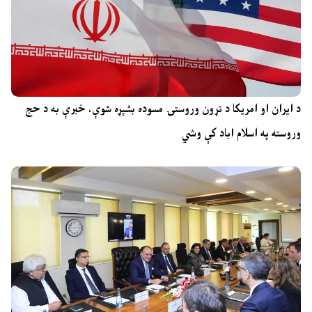
د ایران او امریکا د تړون وروستۍ مسوده بشپړه شوې، خبرې به د حج
وروسته په اسلام اباد کې وشي