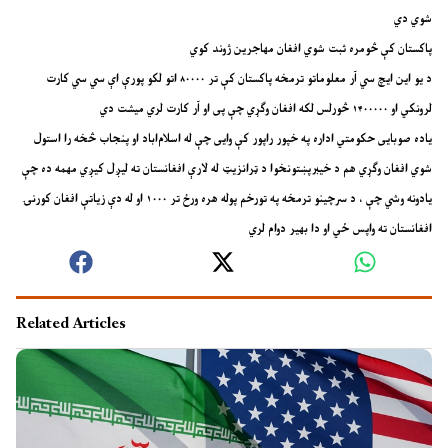
شوي دي
پاکستان کې څومره ثبت شوي افغان مهاجرین ژوند کوي
د یو این ایچ سي آر معلوماتو ترمخه پاکستان کې تر ۸۰۰۰۰ اتو لکو پورې اې سي سي کارت
لرونکي او ۱۴۰۰۰۰۰ څورلس لکه افغان وګړي چې پی او آر کارت لري میشت دي
یاده صوبایی حکومتي اداره په خپور راپور کې وایی چې له اسلام‌اباد او پنجاب څخه را استول
شوي افغان وګړي هم د خیبرپښتونخوا د ټرانزیټ له لارې افغانستان ته لیږل کیږي مهمه ده چې
یادونه وشي چې ، د سرچینو ترمخه په تورخم پوله هره ورځ تر ۱۰۰۰ او له دې زیاتې افغان کورنۍ
افغانستان ته واپس ځي او دا بهیر دوام لري
Related Articles