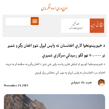
عربي
دری
اردو
انگریزی
د خیبرپښتونخوا لارې افغانستان ته واپس لیږل شوو افغان وګړو شمیر
تر ۹۰،۰۰۰۰ نهو لکو رسیدلې:سرکاري شمیرې
د خیبرپښتونخوا کورنیو او قبایلي چارو ریاست وایی چې دوی د افغان وګړو په منظمه او په دروند
احترام سره افغانستان ته واپس لیږلو په بهیر کې مخکښ رول لوبوي
نصېب شاه شېنواري
November 19, 2025