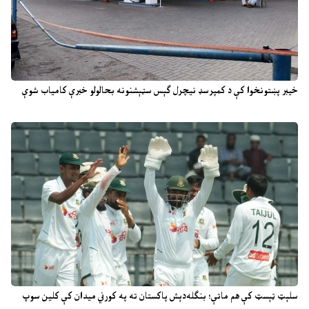
خیبر پښتونخوا کې د کمپرسډ نیچرل ګېس سټېشنونه بحالولو خبرې کامیاب شوې
سلېټ ټېسټ کې هم ماتې؛ بنګله‌دېش پاکستان ته په کورني میدان کې کلین سوپ