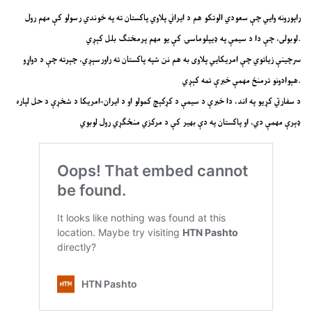
راپورونه وايي چې سعودي الوتکو هم د ایراني پلاوي پاکستان ته په خوندي رسولو کې مهم رول
لوبولی، چې دا د سیمې په ډیپلوماسۍ کې یو مهم پرمختګ بلل کېږي.
سرچینې زیاتوي چې امریکایي پلاوی به هم نن شپه پاکستان ته راورسېږي، چېرته چې د دواړو
هېوادونو ترمنځ مهمې خبرې تمه کېږي.
د سفارتي کړیو په اند، دا خبرې د سیمې د کړکېچ کمولو او د ایران-امریکا د شخړې د حل لپاره
ډېرې مهمې دي، او پاکستان په دې بهیر کې د مرکزي منځګړي رول لوبوي