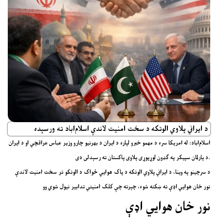
د ایراني پلاوي الوتکه د سخت امنیت لاندې اسلام‌اباد ته ورسېده
اسلام‌اباد: له امریکا سره د مهمو خبرو لپاره د ایران د بهرنیو چارو وزیر عباس عراقچي او د ایران
د پارلمان سپیکر په ګډون لوړپوړی پلاوی پاکستان ته رسېدلی دی.
د سرچینو په وینا، د ایراني پلاوي الوتکه د پاک هوايي ځواک د الوتکو تر سخت امنیت لاندې
نور خان هوايي اډې ته ښکته شوه، چېرته چې کلک امنیتي تدابیر نیول شوي وو
نور خان هوايي اډې