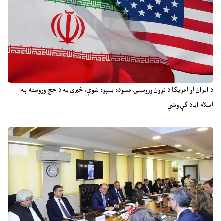
د ایران او امریکا د تړون وروستۍ مسوده بشپړه شوې، خبرې به د حج وروسته په
اسلام اباد کې وشي