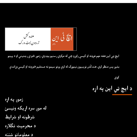
ايچ ټي اين هغه مهم غږونه او کيسې راوړو چې له مرکزي رسنيو پټ وي. زموږ خبري رښتيني او د پېښو
بشپړ پس منظر لري. هندکُش ټريبيون نيټورک له لرې پرتو سيمو نه مستقيم خبرونه او کيسې وړاندې
کوي
د ايچ ټي اين په اړه
زموږ په اړه
له موږ سره اړیکه ونیسئ
شرطونه او شرایط
د محرمیت تګلاره
د معلوماتو شننه