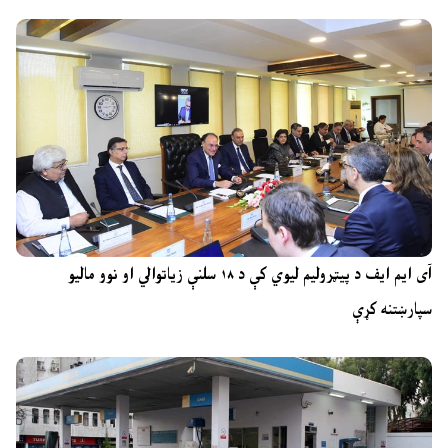
آی ایم ایف د پیټرولیم لیوي کې د ۱۸ سلنې زیاتوالي او نوو مالیو
سپارښتنه کړې