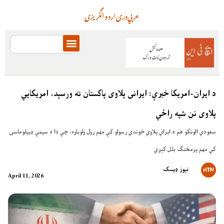
عربي
دری
اردو
انگریزی
د ایران-امریکا خبرې: ایرانی پلاوی پاکستان ته ورسېد، امریکایي
پلاوی نن شپه راځي
سعودي الوتکو هم د ایراني پلاوي خوندي رسولو کې مهم رول ولوباوه، چې دا د سیمې ډیپلوماسۍ
کې مهم پرمختګ بلل کېږي
نېوز ډیسک
April 11, 2026