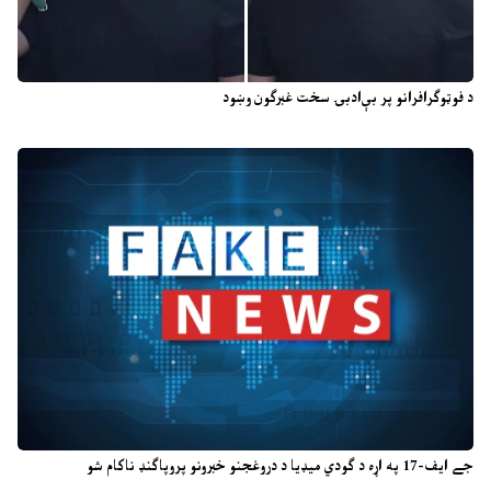
د فوټوګرافرانو پر بې‌ادبۍ سخت غبرګون وښود
جے ایف-17 په اړه د ګودي میډیا د دروغجنو خبرونو پروپاګنډ ناکام شو