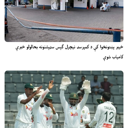
خیبر پښتونخوا کې د کمپرسډ نیچرل ګېس سټېشنونه بحالولو خبرې
کامیاب شوې