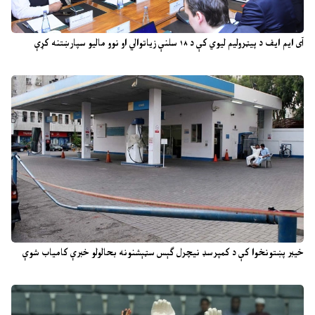
آی ایم ایف د پیټرولیم لیوي کې د ۱۸ سلنې زیاتوالي او نوو مالیو سپارښتنه کړې
خیبر پښتونخوا کې د کمپرسډ نیچرل ګېس سټېشنونه بحالولو خبرې کامیاب شوې