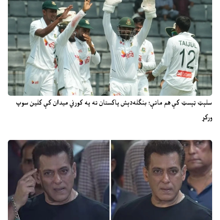
سلېټ ټېسټ کې هم ماتې؛ بنګله‌دېش پاکستان ته په کورني میدان کې کلین سوپ
ورکړ