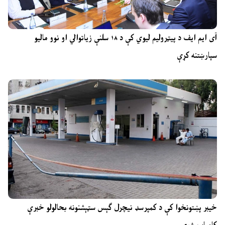
آی ایم ایف د پیټرولیم لیوي کې د ۱۸ سلنې زیاتوالي او نوو مالیو
سپارښتنه کړې
خیبر پښتونخوا کې د کمپرسډ نیچرل ګېس سټېشنونه بحالولو خبرې