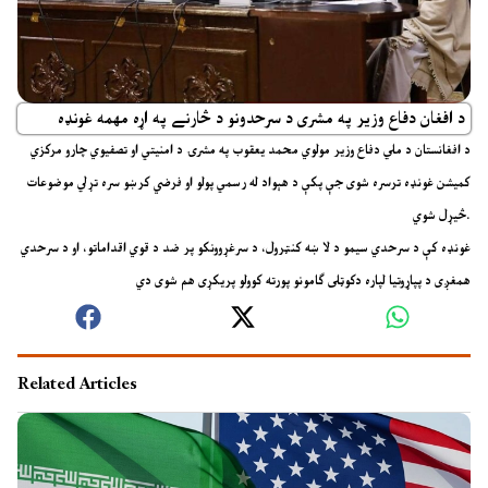
د افغان دفاع وزير په مشرى د سرحدونو د څارنے په اړه مهمه غونډه
د افغانستان د ملي دفاع وزير مولوي محمد يعقوب په مشرۍ د امنیتي او تصفیوي چارو مرکزي
کميشن غونډه ترسره شوى جې پکې د هېواد له رسمي پولو او فرضي کرښو سره تړلي موضوعات
څيړل شوي.
غونډه کې د سرحدي سيمو د لا ښه کنټرول، د سرغړوونکو پر ضد د قوي اقداماتو، او د سرحدي
همغږى د پپاړوتيا لپاره دکوټلى ګامونو پورته کوولو پريکړى هم شوى دي
Related Articles