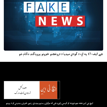
جے ایف-17 په اړه د ګودي میډیا د دروغجنو خبرونو پروپاګنډ ناکام شو
ايچ ټي اين هغه مهم غږونه او کيسې راوړو چې له مرکزي رسنيو پټ وي. زموږ خبري رښتيني او د پېښو