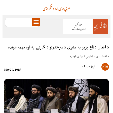
عربي
دری
اردو
انگریزی
د افغان دفاع وزير په مشرى د سرحدونو د څارنے په اړه مهمه غونډه
د افغانستان د امنيتي کميشن غونډه
نېوز ډیسک
May 29, 2025