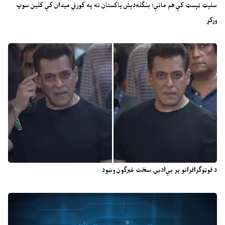
سلېټ ټېسټ کې هم ماتې؛ بنګله‌دېش پاکستان ته په کورني میدان کې کلین سوپ
ورکړ
د فوټوګرافرانو پر بې‌ادبۍ سخت غبرګون وښود