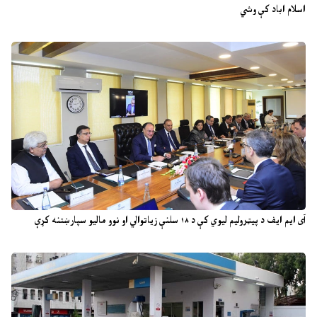
اسلام اباد کې وشي
آی ایم ایف د پیټرولیم لیوي کې د ۱۸ سلنې زیاتوالي او نوو مالیو سپارښتنه کړې