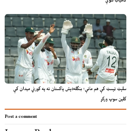
کامیاب شوې
سلېټ ټېسټ کې هم ماتې؛ بنګله‌دېش پاکستان ته په کورني میدان کې
کلین سوپ ورکړ
Post a comment