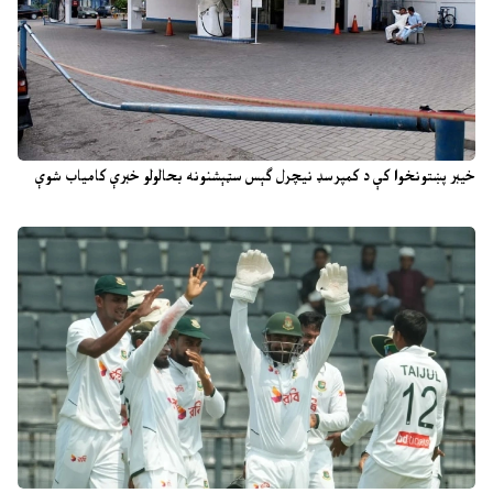
خیبر پښتونخوا کې د کمپرسډ نیچرل ګېس سټېشنونه بحالولو خبرې کامیاب شوې