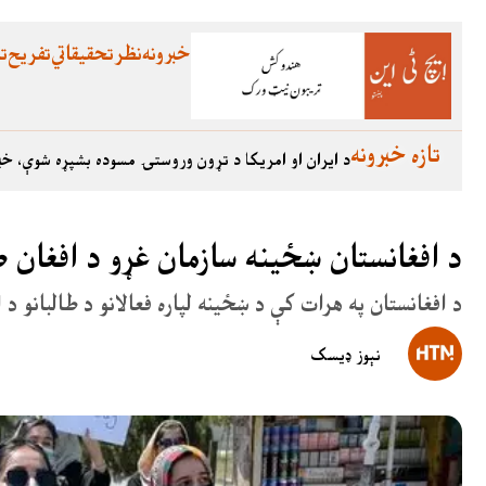
خبرونه
نظر
تحقیقاتي
تفریح
تع
تازه خبرونه
د ایران او امریکا د تړون وروستۍ مسوده بشپړه شوې، خب
د افغانستان ښځینه سازمان غړو د افغان 
د افغانستان په هرات کې د ښځینه لپاره فعالانو د طالبانو
نېوز ډیسک