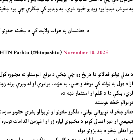
په سوشل میډیا یوه ویډیو خپره شوې، په ویډیو کې ښکاري چې یوه ښځینه
د افغانستان په هرات ولاېت کې د ښځېنه حقونو ل
HTN Pashto (@htnpashto)
November 10, 2025
ازاد ډول په ټولنه کې برخه واخلي، په عزت، برابري او له وېرې پرته ژ
لري، بلکې دا د ظلم او استثمار نښه ده
نړیوالو څخه غوښتنه
فعالو ښځو له نړیوالې ټولنې، ملګرو ملتونو او نړیوالو بشري حقونو سا
تبعیضي او غیر انساني کړنو د مخنیوي لپاره ژر او اغېزمن اقدامات ترسره
پر افغان ښځو د بندیزونو دوام
له هغه راهیسې چې طالبان په ۲۰۲۱ کال کې بیا