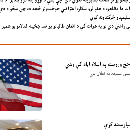
ت دا مظاهره د هغو لږو ښکاره اعتراضي خوځښتونو څخه ده چې ښځو د دې 
تسلیمېدو څرګندونه کوي
کې راغلي دي نو په هرات کې د افغان طالبانو پر ضد ښځینه فعالانو یو شمیر
حج وروسته په اسلام اباد کې وشي
وستی مسوده به اعلان شي