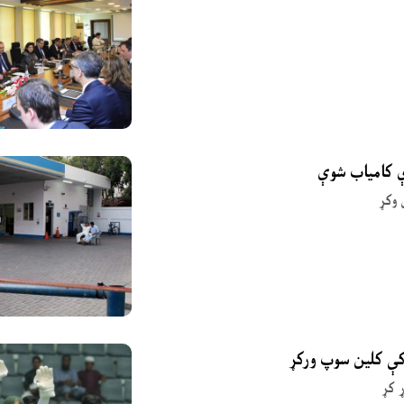
ې کامیاب شوې
 وکړ
 کې کلین سوپ ورکړ
 کړ