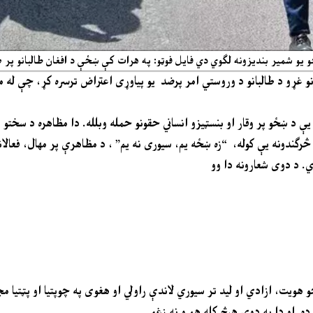
 یو شمیر بندیزونه لګوي دي فایل فوټو: په هرات کې ښځې د افغان طالبانو پر ضد 
ونو غړو د طالبانو د وروستي امر پرضد یو پیاوړی اعتراض ترسره کړ، چې له م
ې د ښځو پر وقار او بنسټیزو انساني حقونو حمله وبلله. دا مظاهره د سختو ا
څرګندونه یې کوله، “زه ښځه یم، سیوری نه یم” ، د مظاهرې پر مهال، فعالانو
. د دوی شعارونه دا وو
ویت، ازادي او لید تر سیوري لاندې راولي او هغوی په چوپتیا او پټتیا مج
 ده او دا به دوی هیڅ کله هم و نه زغمي