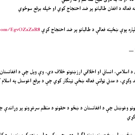
 فعاله د افغان طالبانو پر ضد احتجاج کوي او خپله برقع سوځوي
پاره ېوې ښځېنه فعالې د طالبانو پر ضد احتجاج کړې
r.com/EgvOZaZaR8
— 
وند وکړي، د مدني ټولنې فعاله ښځې ټینګار کوي چې د برقع اغوستل په اسلا
زمانونو وغوښتل چې د افغانستان د ښځو د حقونو د منظم سرغړونو پر وړاندې 
 کړي
 واک ته رسېدلي، دوی پر ښځو یو لړ سخت بندیزونه لګولي دي چې پکې د لوړو زده کړو بندیز، د