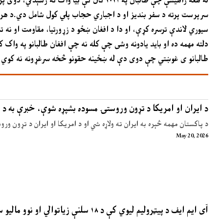
سرپرست پرته د سفر بندیز او د اجباري حجاب پلي کول شامل دي.د هرا
سیوري لاندې ترسره کړې، او دا د افغان ښځو د زړورتیا، مقاومت او نه 
دلته مهمه ده او باید یادونه وشی چې کله نه چې افغان طالبانو په واک 
طالبانو ی غوښتي چې دوی دې له ښځینه حقونو څخه سرغړونه نه کوي
د ایران او امریکا د تړون وروستۍ مسوده بشپړه شوې، خبرې به د 
د پاکستان مهمه څېره به ایران ته ولاړه شي او د امریکا او ایران د تړون ور
May 20, 2026
آی ایم ایف د پیټرولیم لیوي کې د ۱۸ سلنې زیاتوالي او نوو مالیو سپارښتنه کړې