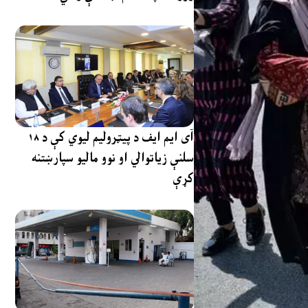
آی ایم ایف د پیټرولیم لیوي کې د ۱۸
سلنې زیاتوالي او نوو مالیو سپارښتنه
کړې