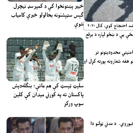
خیبر پښتونخوا کې د کمپرسډ نیچرل
ګېس سټېشنونه بحالولو خبرې کامیاب
شوې
احتجاج کوي، کال ۲۰۲۱
خې یې د ښځو لپاره د برقع
منیتي محدودیتونو تر
 هغه شعارونه پورته کړل او
سلېټ ټېسټ کې هم ماتې؛ بنګله‌دېش
پاکستان ته په کورني میدان کې کلین
سوپ ورکړ
بوروي. د مدني ټولنو دا