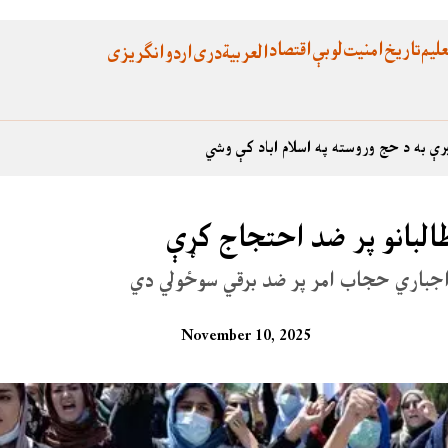
لیم
تاریخ
امنیت
لوبې
اقتصاد
العربية
دری
اردو
انگریزی
رې به د حج وروسته په اسلام اباد کې وشي
طالبانو پر ضد احتجاج کړې
 د اجباري حجاب امر پر ضد برقي سوځولي دي
November 10, 2025