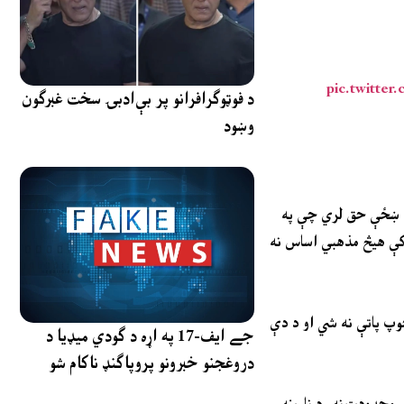
pic.twitte
د فوټوګرافرانو پر بې‌ادبۍ سخت غبرګون
وښود
د مدني ټولنو فعالانو دا دریځ وو چې ښځې د برقع اغوستلو ته مجبوره کول د اسلامي، انساني او اخلاقي ارزښتونو خلاف دي، وې ویل چې د افغانستان ښځې حق لري چې په
م کې هیڅ مذهبي اساس نه
چوپ پاتې نه شي او د دې
جے ایف-17 په اړه د ګودي میډیا د
دروغجنو خبرونو پروپاګنډ ناکام شو
 کار محدودیتونه، د نارینه