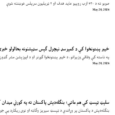
صوبو ته د ۴۳۰ ارب روپیو عاید هدف او ۲ ټریلیون سرپلس غوښتنه شوې
May 20, 2026
خیبر پښتونخوا کې د کمپرسډ نیچرل ګېس سټېشنونه بحالولو خبر
په ناسته کې وفاقي وزیرانو، د خیبر پښتونخوا ګورنر او د اپوزېشن مشر ګډون
May 20, 2026
سلېټ ټېسټ کې هم ماتې؛ بنګله‌دېش پاکستان ته په کورني میدان
بنګله‌دېش د پاکستان پر وړاندې د ټېسټ سیریز وګاټه او نوی ریکارډ یې جوړ