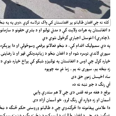
کله نه چې افغان طالبانو پر افغانستان کې واک ترلاسه کړې ،دوی په په ښځو
د افغانستان په هرات ولایت کې د مدني ټولنو او د بشري حقونو د سازمان
(چادري) اغوستل اجباري ګرځول شوي دي.
په دې سمبولیک اقدام کې، د ښځو فعالانو برقعې وسوځولې او دا پرېکړه ی
سیوري لاندې ترسره شوه او د افغان ښځو د زیاتېدونکي قهر او نا رضایتۍ 
خپاره کړل چې اوس د افغانستان په ټولنیزو شبکو کې پراخ خپاره شوي دي
زه ښځه یم، سیوری نه یم ، زما غږ مه چوپوه
ساه اخیستل زموږ حق دی
آبي رنګ د جبر نښه نه ده
برقع د هغه مرغه قفس دی چې لا هم سندرې وایي
آسمان او زه دواړه آبي رنګ لرو، خو آسمان آزاد دی
دا علامتی پیغامونه دا څرګندوي چې د طالبانو وروستی حکم څنګه د ښځو ه
غبرګون دې چې د افغان طالبانو د ا پریکړه د ښځینه وګړو دښمنه پریکړه