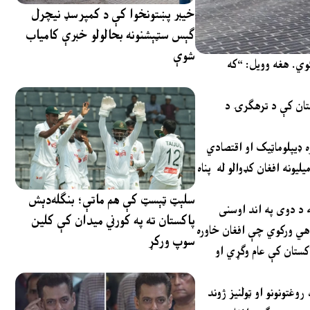
خیبر پښتونخوا کې د کمپرسډ نیچرل
ګېس سټېشنونه بحالولو خبرې کامیاب
شوې
وي. هغه وويل: “که
پر واک حاکم شوي، په افغانستان کې د ترهګرۍ د
طالبانو سره ډيپلوماټيک او اقتصادي
 له افغانستان سره مذهبي او کلتوري نږدېتيا لري، او پاکستان، چې ۴۰ کاله يې پنځه ميليونه افغان کډوالو له پناه
سلېټ ټېسټ کې هم ماتې؛ بنګله‌دېش
 د دوی په اند اوسنی
پاکستان ته په کورني میدان کې کلین
هي ورکوي چې افغان خاوره
سوپ ورکړ
اکستان کې عام وګړي او
روغتونونو او ټولنيز ژوند