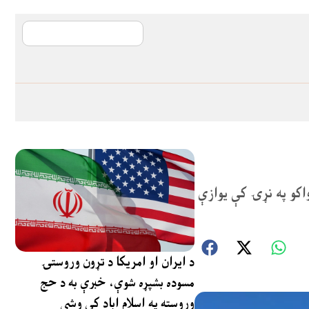
آی ایم ایف د پیټ
اکو په نړۍ کې یوازې
د ایران او امریکا د تړون وروستۍ
مسوده بشپړه شوې، خبرې به د حج
وروسته په اسلام اباد کې وشي