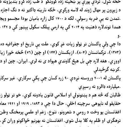
څخه شړل، تردې پورې پر ښځینه زده کوونکو د طب زده کړو بندیزونه د
د زيږون پر مهال ژوند له لاسه ورکړي، ځکه نارينه ډاکټر ته د تګ اجازه ن
تمدن ته يې ضربه رسولې، لکه د ۱۷۰۰ کال زاړه باميان بودا مجسمو ويجاړول، چې د افغان فرهنګي ميراث روښانه نښه وه.
هم
و.
(۱۳۷۳)، ترکمانستان (۰۴
اووړي، هغه لاره چې بل هېڅ ګاونډي هېواد ی نه لري. ايران، چين او د م
کرښه ګرځېدلې.
ميليارده ډالرو ته رسېږي.
طالبان که څه هم د پښتونولي او اسلامي قانون يادونه کوي، خو تر ټولو
حقایقو له ناپوهۍ سرچينه اخلي، حال دا چې د ۱۸۹۳، ۱۹۱۹ او ۱۹۲۱ معاهدې دا پوله په روښانه ډول تاییدوي او منلې ی ده
افغانستان يو وخت د رومي د شعرونو، تنوع، زغم او علمي پرمختګ وطن و
ترهګرۍ او ظلم په کلا بدل شوی. افغانستان نه بهرنیو ځواکونو وران کړ