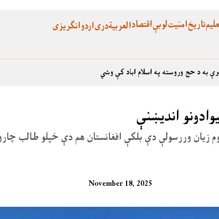
لیم
تاریخ
امنیت
لوبې
اقتصاد
العربية
دری
اردو
انگریزی
رې به د حج وروسته په اسلام اباد کې وشي
یوادونو اندیښنې
کوم زیان وررسولې دې بلکې افغانستان هم دې خپلو طالب چارو
November 18, 2025