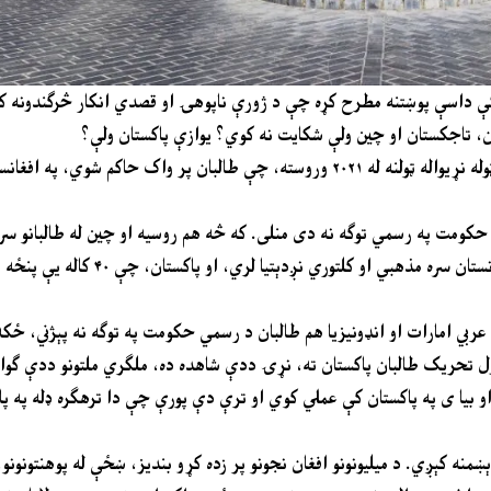
کې داسې پوښتنه مطرح کړه چې د ژورې ناپوهۍ او قصدي انکار څرګندونه ک
ان، تاجکستان او چين ولې شکايت نه کوي؟ يوازې پاکستان ولې؟
ځواب يې ډېر روښانه دی، نړۍ شکايت کوي. نه يوازې پاکستان، بلکې ټوله نړيواله ټولنه له ۲۰۲۱ وروسته، چې طالبان 
اد، په شمول د ملګرو ملتونو ۱۹۳ غړو، د طالبانو حکومت په رسمي توګه نه دی منلی. که څه هم روسيه او چين له 
تماسونه بيا پيل کړي، خو حکومت يې قانوني نه ګڼي. ايران، چې
ربي امارات او انډونيزيا هم طالبان د رسمي حکومت په توګه نه پېژني، ځکه
ول تحریک طالبان پاکستان ته، نړۍ ددې شاهده ده، ملګري ملتونو ددې ګوا
او بیا ی په پاکستان کې عملي کوي او ترې دې پورې چې دا ترهګره ډله په پ
دېښمنه کېږي. د ميليونونو افغان نجونو پر زده کړو بنديز، ښځې له پوهنتونونو، 