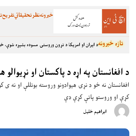
خبرونه
نظر
تحقیقاتي
تفریح
تع
تازه خبرونه
د ایران او امریکا د تړون وروستۍ مسوده بشپړه شوې، خب
د افغانستان په اړه د پاکستان او نړیوالو ه
افغانستان نه خو د نړۍ هیوادونو وروسته بوتللې او نه ی 
کړې او وروستو پاتې کړې دې
ابراھیم خلیل