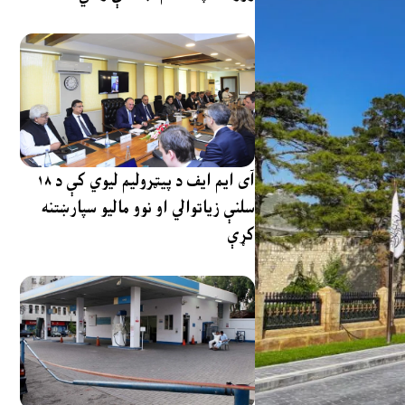
آی ایم ایف د پیټرولیم لیوي کې د ۱۸
سلنې زیاتوالي او نوو مالیو سپارښتنه
کړې