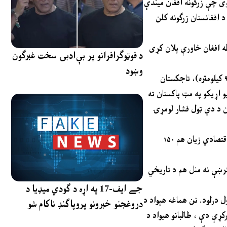
ی چې زرګونه افغان میندې
د افغانستان زرګونه کلن
ن پاکستان شبکې له افغان خاورې پلان کړی
د فوټوګرافرانو پر بې‌ادبۍ سخت غبرګون
وښود
دا چې ولې پاکستان تر ټولو زيات غږ کوي، علت يې تاريخ او جغرافیه ده. پاکستان له افغانستان سره ۲۶۷۰ کيلومتره اوږده پوله لري چې له ايران (۹۲۱ کيلومتره)، تاجکستان
ومي او کورنيو اړيکو په مټ پاکستان ته
ان د دې ټول فشار لومړۍ
پاکستان له ۲۰۰۱ وروسته نږدې ۹۰ زره کسان چې پکې سرکاري، غیر سرکاري او عام وګړي شامل دي، له لاسه ورکړي، له دې ځاني زیان پرته پاکستان اقتصادي زيان هم ۱۵۰
کرښې نه منل هم د تاريخي
جے ایف-17 په اړه د ګودي میډیا د
 درلود. نن هماغه هېواد د
دروغجنو خبرونو پروپاګنډ ناکام شو
کړې دې ، طالبانو هیواد د