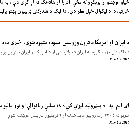
خپلو غوښتنو او پرېکړو له مخې انزوا او شاته‌تګ ته اړ کړې دې ، په
خبرتیا: دا د لیکوال خپل نظر دې، دا لیک د هندوکش ټریبیون پښتو پالیس
د ایران او امریکا د تړون وروستۍ مسوده بشپړه شوې، خبرې به د 
د پاکستان مهمه څېره به ایران ته ولاړه شي او د امریکا او ایران د تړون ور
May 20, 2026
آی ایم ایف د پیټرولیم لیوي کې د ۱۸ سلنې زیاتوالي او نوو مالیو سپارښتنه کړې
صوبو ته د ۴۳۰ ارب روپیو عاید هدف او ۲ ټریلیون سرپلس غوښتنه شوې
May 20, 2026