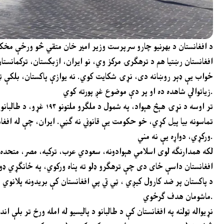
د افغانستان د بهرنيو چارو سرپرست وزير امير خان متقي څو ورځې مخ
افغانستان رښتيا هم د ترهګرۍ مرکز وي، نو ايران، ازبکستان، ترکمانست
زياتوالي شاهده ده او پر دې موضوع غږ پورته کوي.
تر اوسه د نړۍ هېڅ هېو
ورکړي، دواړه يې نه مني.
لکه همدارنګه لوی اسلامي هېوادونه، سعودي عرب، ترکيه، مصر، متحده ع
افغانستان داسې ځای دی چې ترهګرو ډلو ته پناه ورکوي، په ځانګړي ډ
د پاکستان پر ضد کارول کیږي ، ټي تي پي افغانستان کې بریدونه پلانوي 
ماشومان هدف ګرځوي.
نړيواله ټولنه په افغانستان کې د طالبانو د پاليسيو له امله ورځ تر بلې ان