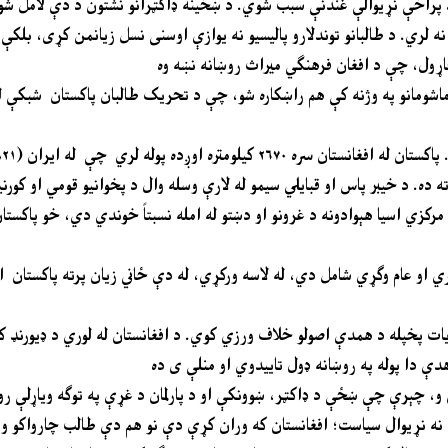
 پراخې نړيوالې غندنې سبب شوي. د ښځينه ډاکټرانو نشتون د دې لامل شو
ه لري. د طالبانو توندلارو پالیسیو نه يوازې اوسنی نسل زيانمن کړی، بلکې 
دا توندلاره ذهنيت په ۲۰۱۴ کې په ارمي پبلک سکول پېښور کې د ۱۳۲ ماشومانو په وژنه کې هم راښکاره شو، چې د تحریک طالبا
۸)، ازبکستان (۱۴۴) او چين (۷۶) څخه خورا زياته ده. د خیبر پاس او قبايلي سيمو له لارې وسله وال د پخوانيو ق
رکزي اسيا هېوادونه د غرونو او دښتو له امله نسبتاً خوندي دي، خو پاکست
 زيات پخپله د همدې اصولو خلاف ورزي کوي. د افغانستان له لوري د ډیورنډ 
، چېرې چې ښځې د ډاکټر، ښوونکې او د پارلمان د غړې په توګه ویاړلې رول
، نه نړیوال سیاست؛ افغانستان که وران کړې دې نو هم دې طالب چارواکو ور