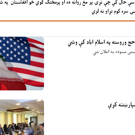
 داسې حال کې چې نړۍ پر مخ روانه ده او پرمختګ کوي خو افغانستان په 
ۍ سره کوم تړاو نه لري
حج وروسته په اسلام اباد کې وشي
وستی مسوده به اعلان شي