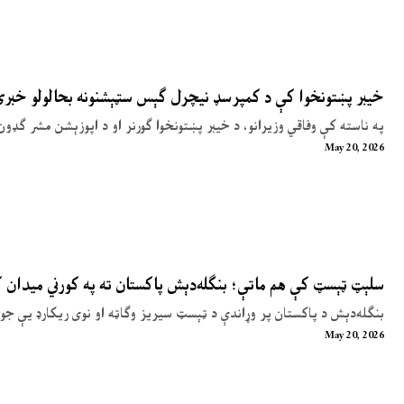
خیبر پښتونخوا کې د کمپرسډ نیچرل ګېس سټېشنونه بحالولو خبر
په ناسته کې وفاقي وزیرانو، د خیبر پښتونخوا ګورنر او د اپوزېشن مشر ګډون
May 20, 2026
سلېټ ټېسټ کې هم ماتې؛ بنګله‌دېش پاکستان ته په کورني میدان
بنګله‌دېش د پاکستان پر وړاندې د ټېسټ سیریز وګاټه او نوی ریکارډ یې جوړ
May 20, 2026