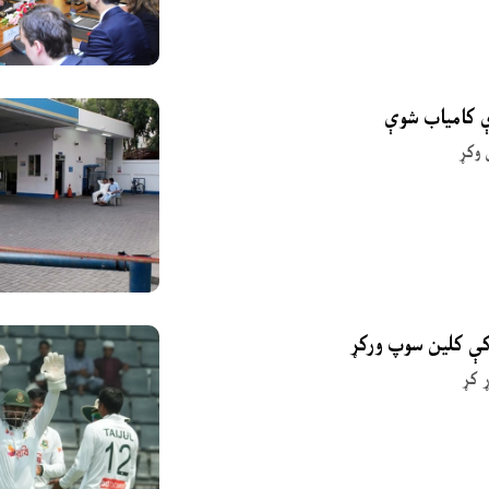
ې کامیاب شوې
 وکړ
 کې کلین سوپ ورکړ
 کړ