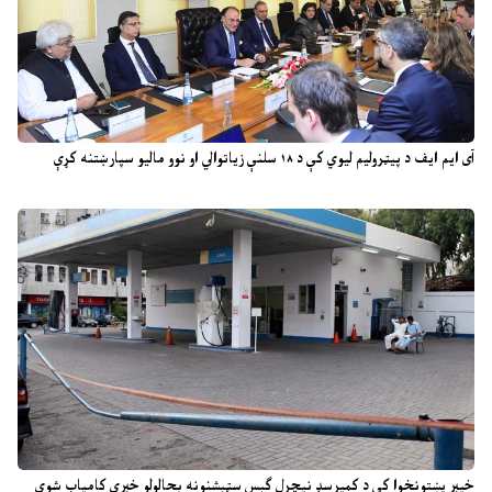
آی ایم ایف د پیټرولیم لیوي کې د ۱۸ سلنې زیاتوالي او نوو مالیو سپارښتنه کړې
خیبر پښتونخوا کې د کمپرسډ نیچرل ګېس سټېشنونه بحالولو خبرې کامیاب شوې