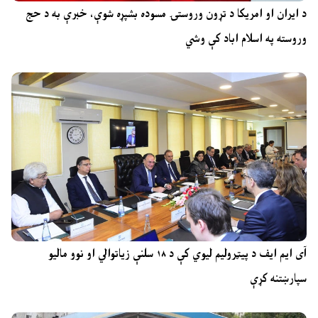
د ایران او امریکا د تړون وروستۍ مسوده بشپړه شوې، خبرې به د حج
وروسته په اسلام اباد کې وشي
آی ایم ایف د پیټرولیم لیوي کې د ۱۸ سلنې زیاتوالي او نوو مالیو
سپارښتنه کړې