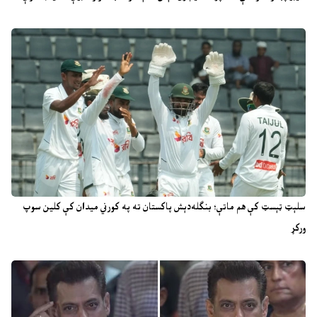
سلېټ ټېسټ کې هم ماتې؛ بنګله‌دېش پاکستان ته په کورني میدان کې کلین سوپ
ورکړ