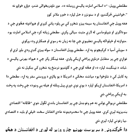
مطلعقي وویل: “د اسلامي امارت پالیسي روښانه ده. موږ تاوتریخوالی غندو، دواړو خواوو ته
خواشیني څرګندوو، او د ستونزو د حل لپاره د خبرو ملاتړ کوو.”
هغه وویل چې افغانستان په سیمه ییزو شخړو کې بې پلوه پاتې کېږي او هېوادونه هڅوي چې د
سوداګرۍ او ډیپلوماسۍ له لارې مثبت سیالۍ وکړي. مطعقي زیاته کړه چې اسلامي امارت یوه
متوازنه او خپلواکه پالیسي تعقیبوي چې چا ته زیان نه رسوي او همکاري وده ورکوي.
د سویلې آسیا د کړکېچونو په اړه، مطعقي وویل افغانستان د سوله ییزې ګډې ودې باور لري او
غواړي چې پر متقابل درناوي پراخې اړیکې ولري. هغه ټینګار وکړ چې د هېواد بهرنۍ پالیسي د
ثبات د ټینګښت لپاره ده او هڅه کوي چې د ګاونډیو ترمنځ په شخړو کې ښکېل نه شي.
په کابل کې د شاوخوا یوه میاشت مخکې د امریکا د یو پلاوي د وروستي سفر په اړه، مطعقي دا
د امریکا-افغانستان اړیکو لپاره د یوې نوې دورې پیل وبلله او هیله یې وښوده چې وخت په وخت
به اړیکې پراخې شي.
مطلعقي نړیوالې ټولنې ته هم وغوښتل چې پر افغانستان باندې لګول شوې “ظالمانه” اقتصادي
بندیزونه لېرې کړي. هغه وویل چې دا محدودیتونه عادي افغانان سخت ځپلي او باید د اقتصادي
بیا رغونې لپاره لېرې شي.
دا څرګندونې د سرپرست بهرنیو چارو وزیر له لوري د افغانستان د هڅو