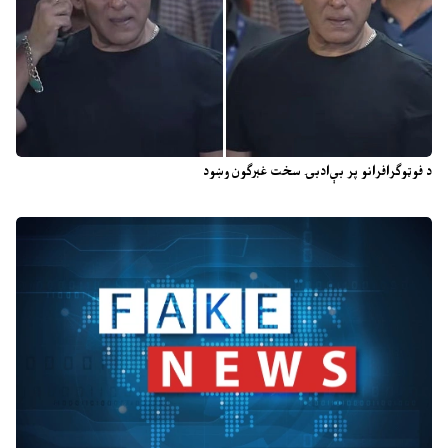
د فوټوګرافرانو پر بې‌ادبۍ سخت غبرګون وښود