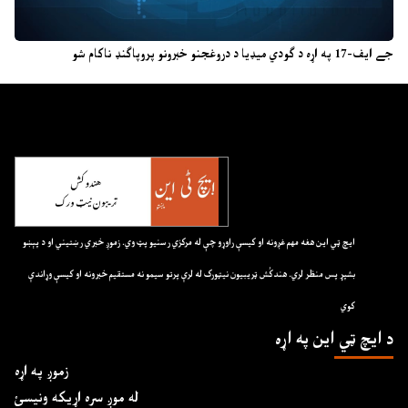
جے ایف-17 په اړه د ګودي میډیا د دروغجنو خبرونو پروپاګنډ ناکام شو
ايچ ټي اين هغه مهم غږونه او کيسې راوړو چې له مرکزي رسنيو پټ وي. زموږ خبري رښتيني او د پېښو
بشپړ پس منظر لري. هندکُش ټريبيون نيټورک له لرې پرتو سيمو نه مستقيم خبرونه او کيسې وړاندې
کوي
د ايچ ټي اين په اړه
زموږ په اړه
له موږ سره اړیکه ونیسئ