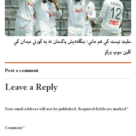
سلېټ ټېسټ کې هم ماتې؛ بنګله‌دېش پاکستان ته په کورني میدان کې
کلین سوپ ورکړ
Post a comment
Leave a Reply
Your email address will not be published.
Required fields are marked
*
Comment
*