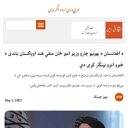
عربي
دری
اردو
انگریزی
د افغانستان د بهرنیو چارو وزیر امير خان متقي هند اوپاکستان باندی د
خبرو اترو ټينګار کړی دې
افغانستان د هند او پاکستان ترمنځ د خبرو اترو غوښتنه کوي او په سیمه ییزو شخړو کې د
بې‌پلوه‌توب ژمنه کوي، د سرپرست بهرنیو چارو وزیر امیر خان مطعقي وایي۔
نېوز ډیسک
May 1, 2025