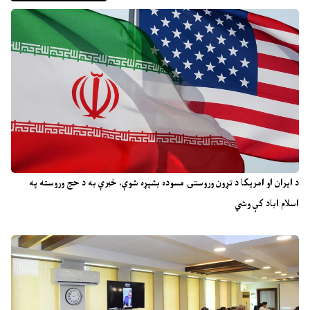
د ایران او امریکا د تړون وروستۍ مسوده بشپړه شوې، خبرې به د حج وروسته په
اسلام اباد کې وشي