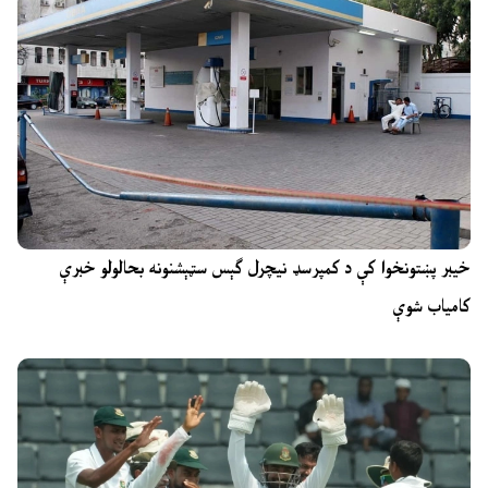
خیبر پښتونخوا کې د کمپرسډ نیچرل ګېس سټېشنونه بحالولو خبرې
کامیاب شوې