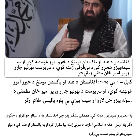
افغانستان د هند او پاکستان ترمنځ د خبرو اترو غوښتنه کوي او په
سیمه‌ییزو شخړو کې د بې‌طرفۍ ژمنه کوي، د سرپرست بهرنیو چارو
وزیر امیر خان متقي ویلي دي.
کابل – ۱ مې ۲۰۲۵: افغانستان د هند او پاکستان ترمنځ د خبرو اترو
غوښتنه کوي، او سرپرست د بهرنیو چارو وزیر امیر خان مطعقي د
سوله ییزو حل لارو او سیمه ییزې بې پلوه پالیسۍ ملاتړ وکړ.
په الجزیرې ټلویزیوني مرکه کې، مطعقي ټینګار وکړ چې افغانستان به د سیالو ځواکونو د جګړې
ډګر ونه اوسي. هغه د اسلامي امارت د سولې ژمنه بیا تکرار کړه او په پاکستان او هند کې د ټولو
تاوتریخوالو پېښو غندنه یې وکړه.