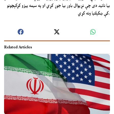
بیا تائید دی چې نړیوال باور بیا جوړ کړي او په سیمه ییزو کړکېچونو
کې ښکېلتیا ونه کړي.
Related Articles