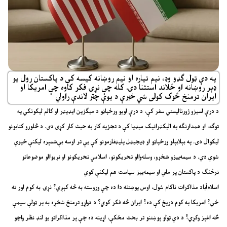
په دې ټول ګډو وډ، نیم تیاره او نیم روښانه کیسه کې د پاکستان رول یو
ډېر روښانه او ځلاند استثنا دی. کله چې نړۍ فکر کاوه چې امریکا او
ایران ترمنځ څوک کولی شي خبرې د یوې چتر لاندې راولي
د درې لسیزو ژورنالیستي سفر کې، د درې لویو ورځپاڼو د میګزین ایډیټر او کالم لیکونکي په
توګه، او همدارنګه په الیکټرانیک میډیا کې د تجزیه کار په حیث کار کړی دی. د څلورو کتابونو
لیکوال دی. په بېلابېلو ورځپاڼو او ډیجیټل پلیټفارمونو کې یې تر اوسه بې‌شمېره لیکنې خپرې
شوې دي. د سیمه‌ییزو شخړو، وسله‌والو تحریکونو، اسلامي تحریکونو او نړیوالو موضوعاتو
ترڅنګ د پاکستان پر ملي او سیمه‌ییز سیاست هم لیکنې کوي
اسلام‌آباد مذاکرات ناکام شول، اوس پوښتنه دا ده چې وروسته به څه کېږي؟ نړۍ به کوم لور ته
ځي؟ امریکا په کوم دریځ کې ده؟ ایران څه فکر کوي؟ د دواړو ترمنځ شخړه به پر ټولې سیمې
څه اغېز وکړي؟ د دې ټولو پوښتنو تر بحث مخکې، اړینه ده چې پر مذاکراتو یو لنډ نظر واچو