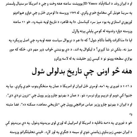
یوویشت ساعته
هغه وخت و چې د امریکا مرستیال ولسمشر JD Vance او د ایران وفد د اسلام‌آباد
په سرینا هوټل کې مخامخ خبرې وکړې. له ۱۹۷۹ وروسته دا لومړی ځل و چې دواړو هېوادونو
لوړپوړي استازي په یوه مېز سره کېناستل. دا په ظاهره د تاریخ لویه شېبه وه، خو ۲۱ ساعته
وروسته دواړه وفدونه له کومې پایلې پرته ولاړل
ایا دا مذاکرات واقعاً ناکام شول؟ که دا هم د نړیوال سیاست هغه لوبه وه چې اصل پرېکړه په
میز نه، بلکې تر شا کېږي؟ د لیکوال په اند، د دې پوښتنې ځواب ډېر مهم دی، ځکه که موږ
یوازې سطحه ووینو نو د کیسې ژور حقیقت به له لاسه ورکړو
هغه څو اونۍ چې تاریخ بدلولی شول
د ۲۰۲۶ د فبرورۍ په ۶مه، لومړی ځل ایران او امریکا د عمان په منځګړیتوب خبرې وکړې. بیا په
جنیوا کې دویم او درېیم پړاو ترسره شو. د عمان د بهرنیو چارو وزیر وویل چې “تړون نږدې دی”،
او د ایران د بهرنیو چارو وزیر عباس عراقچي وویل چې “تاریخي معاهده ممکنه ده”. فضا مثبته
وه
خو د فبرورۍ په ۲۸مه ناڅاپه د امریکا او اسراییل له لوري لوی بریدونه وشول. په دې بریدونو کې
د ایران مهمې زېربناوې زیانمنې شوې او سیمه د جګړې په لور لاړه. ځینې تحلیلګرانو وروسته