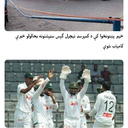
خیبر پښتونخوا کې د کمپرسډ نیچرل ګېس سټېشنونه بحالولو خبرې
کامیاب شوې