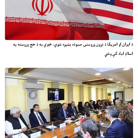
د ایران او امریکا د تړون وروستۍ مسوده بشپړه شوې، خبرې به د حج وروسته په
اسلام اباد کې وشي