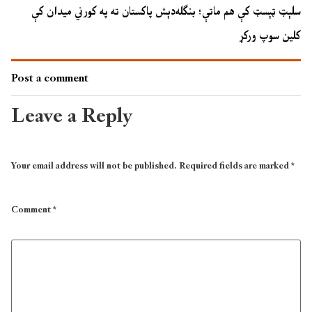
سلېټ ټېسټ کې هم ماتې؛ بنګله‌دېش پاکستان ته په کورني میدان کې
کلین سوپ ورکړ
Post a comment
Leave a Reply
Your email address will not be published.
Required fields are marked
*
Comment
*