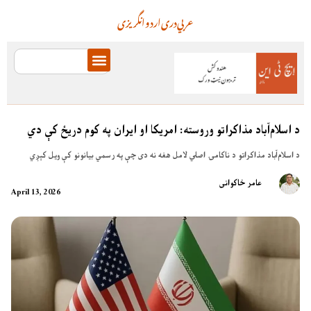
عربي
دری
اردو
انگریزی
د اسلام‌آباد مذاکراتو وروسته: امریکا او ایران په کوم دریځ کې دي
د اسلام‌آباد مذاکراتو د ناکامۍ اصلي لامل هغه نه دی چې په رسمي بیانونو کې ویل کېږي
عامر خاکوانی
April 13, 2026