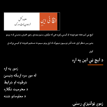
ايچ ټي اين هغه مهم غږونه او کيسې راوړو چې له مرکزي رسنيو پټ وي. زموږ خبري رښتيني او د پېښو
بشپړ پس منظر لري. هندکُش ټريبيون نيټورک له لرې پرتو سيمو نه مستقيم خبرونه او کيسې وړاندې
کوي
د ايچ ټي اين په اړه
زموږ په اړه
له موږ سره اړیکه ونیسئ
شرطونه او شرایط
د محرمیت تګلاره
د معلوماتو شننه
زموږ ټولنیزې رسنۍ