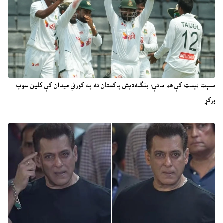
سلېټ ټېسټ کې هم ماتې؛ بنګله‌دېش پاکستان ته په کورني میدان کې کلین سوپ
ورکړ