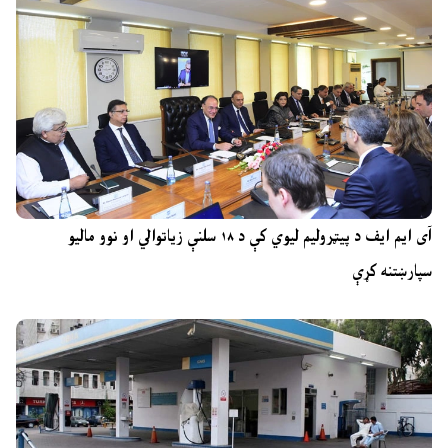
آی ایم ایف د پیټرولیم لیوي کې د ۱۸ سلنې زیاتوالي او نوو مالیو
سپارښتنه کړې