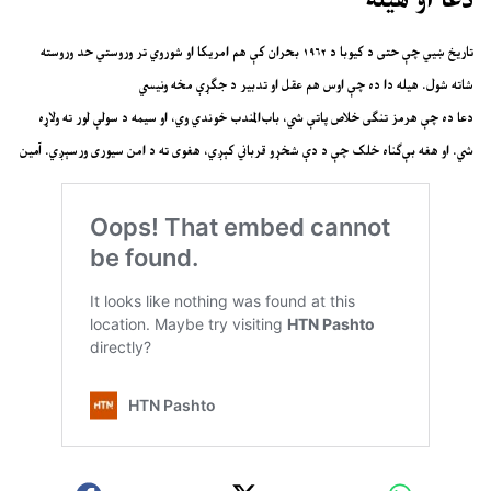
تاریخ ښيي چې حتی د کیوبا د ۱۹۶۲ بحران کې هم امریکا او شوروي تر وروستي حد وروسته
شاته شول. هیله دا ده چې اوس هم عقل او تدبیر د جګړې مخه ونیسي
دعا ده چې هرمز تنګی خلاص پاتې شي، باب‌المندب خوندي وي، او سیمه د سولې لور ته ولاړه
شي. او هغه بې‌ګناه خلک چې د دې شخړو قرباني کېږي، هغوی ته د امن سیوری ورسېږي. آمین