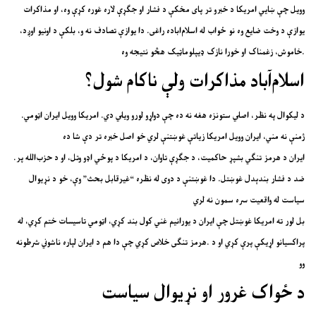
وویل چې ښايي امریکا د خبرو تر پای مخکې د فشار او جګړې لاره غوره کړې وه، او مذاکرات
یوازې د وخت ضایع وه نو ځواب له اسلام‌اباده راغی. دا یوازې تصادف نه و، بلکې د اونیو اوږد،
خاموش، زغمناک او خورا نازک ډیپلوماټیک هڅو نتیجه وه.
اسلام‌آباد مذاکرات ولې ناکام شول؟
.د لیکوال په نظر، اصلي ستونزه هغه نه ده چې دواړو لورو ویلي دي. امریکا وویل ایران اټومي
ژمنې نه مني، ایران وویل امریکا زیاتې غوښتنې لري خو اصل خبره تر دې شا ده
.ایران د هرمز تنګي بشپړ حاکمیت، د جګړې تاوان، د امریکا د پوځي اډو وتل، او د حزب‌الله پر
ضد د فشار بندېدل غوښتل. دا غوښتنې د دوی له نظره “غیرقابل بحث” وې، خو د نړیوال
سیاست له واقعیت سره سمون نه لري
بل لور ته امریکا غوښتل چې ایران د یورانیم غني کول بند کړي، اټومي تاسیسات ختم کړي، له
پراکسیانو اړیکې پرې کړي او د .هرمز تنګی خلاص کړي چې دا هم د ایران لپاره ناشوني شرطونه
وو
د ځواک غرور او نړیوال سیاست