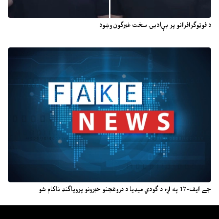
د فوټوګرافرانو پر بې‌ادبۍ سخت غبرګون وښود
جے ایف-17 په اړه د ګودي میډیا د دروغجنو خبرونو پروپاګنډ ناکام شو