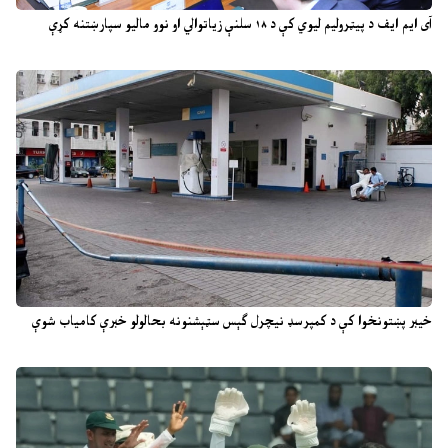
آی ایم ایف د پیټرولیم لیوي کې د ۱۸ سلنې زیاتوالي او نوو مالیو سپارښتنه کړې
خیبر پښتونخوا کې د کمپرسډ نیچرل ګېس سټېشنونه بحالولو خبرې کامیاب شوې