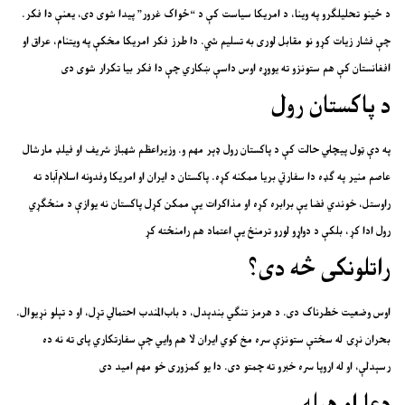
.د ځینو تحلیلګرو په وینا، د امریکا سیاست کې د “ځواک غرور” پیدا شوی دی، یعنې دا فکر
چې فشار زیات کړو نو مقابل لوری به تسلیم شي. دا طرز فکر امریکا مخکې په ویتنام، عراق او
افغانستان کې هم ستونزو ته یووړه اوس داسې ښکاري چې دا فکر بیا تکرار شوی دی
د پاکستان رول
په دې ټول پیچلي حالت کې د پاکستان رول ډېر مهم و. وزیراعظم شهباز شریف او فیلډ مارشال
عاصم منیر په ګډه دا سفارتي بریا ممکنه کړه. پاکستان د ایران او امریکا وفدونه اسلام‌آباد ته
راوستل، خوندي فضا یې برابره کړه او مذاکرات یې ممکن کړل پاکستان نه یوازې د منځګړي
رول ادا کړ، بلکې د دواړو لورو ترمنځ یې اعتماد هم رامنځته کړ
راتلونکی څه دی؟
.اوس وضعیت خطرناک دی. د هرمز تنګي بندېدل، د باب‌المندب احتمالي تړل، او د تېلو نړیوال
بحران نړۍ له سختې ستونزې سره مخ کوي ایران لا هم وایي چې سفارتکاري پای ته نه ده
رسېدلې، او له اروپا سره خبرو ته چمتو دی. دا یو کمزوری خو مهم امید دی
دعا او هیله