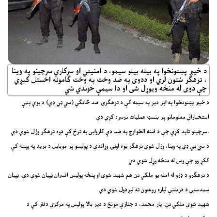
د خیبر پښتونخوا په بیله بیلو سیمو، د امنیتي او سرکاري سرچینو په وینا
، ترهګر شتون لري او ددوی په ضد وخت په وخت ګامونه اخستل کیږي
چې دوی له منځه ویوړل شی او دا سیمې خوندي شي
د خیبر پښتونخوا په اپر دیر په سیمه کې د ترهګرۍ ضد څانګې (سي ټي ډي) د یوې پټې
استخباراتي معلوماتو پر بنسټ عملیات ترسره کړي دي
سرچینو تاید کړې چې د فتنه الخوارج په ضد دې کاروایی په ترڅ کې دوه ترهګر وژل شوي دي.
د سي ټي ډي په وینا، وژل شوي ترهګر یوه اونۍ وړاندې د پولیسو پر موبایل د برید په پېښه کې
ککړ وو چې وس له منځه وړل شوي دي
د ترهګرو د ډزو له امله یو ملکي تن هم شهید شوی او پنځه پولیس افسران ټپیان شوي دي. ټپیان
سمدستي د درملنې لپاره روغتون ته لېږدول شوي دي
شهید شوی ملکي تن، یار محمد، د جنازې مونځ د دیر بالا پولیس په مرکزي دفتر کې د