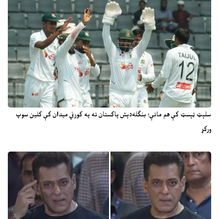
سلېټ ټېسټ کې هم ماتې؛ بنګله‌دېش پاکستان ته په کورني میدان کې کلین سوپ
ورکړ