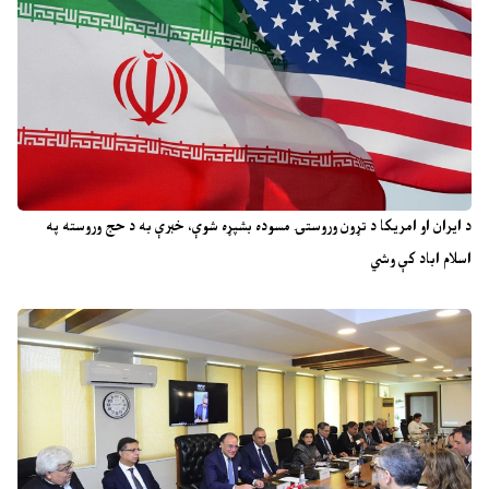
د ایران او امریکا د تړون وروستۍ مسوده بشپړه شوې، خبرې به د حج وروسته په
اسلام اباد کې وشي