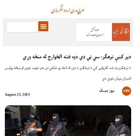
عربي
دری
اردو
انگریزی
دیر کښې ترهګر: سي ټي ډي دوه فتنه الخوارج له منځه وړي
د ترهګرو په ضد کاروایی کې د ترهګرو د ډزو له امله یو ملکي تن هم شهید شوی او پنځه پولیس
افسران ټپیان شوي دي
نېوز ډیسک
August 25, 2025