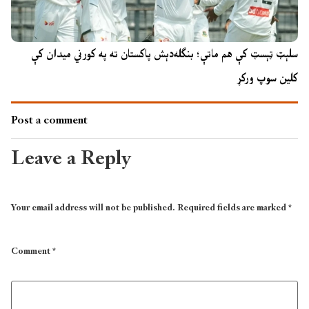
سلېټ ټېسټ کې هم ماتې؛ بنګله‌دېش پاکستان ته په کورني میدان کې
کلین سوپ ورکړ
Post a comment
Leave a Reply
Your email address will not be published.
Required fields are marked
*
Comment
*