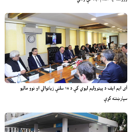
آی ایم ایف د پیټرولیم لیوي کې د ۱۸ سلنې زیاتوالي او نوو مالیو
سپارښتنه کړې