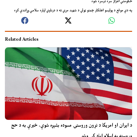
حکومتي اعزاز سره ترسره شوه
په دې موقع د پولیسو اهلکار چمتو ټولي د شهید مړي ته د درناوي لپاره سلامي وړاندې کړه
Related Articles
د ایران او امریکا د تړون وروستۍ مسوده بشپړه شوې، خبرې به د حج
وروسته په اسلام اباد کې وشي