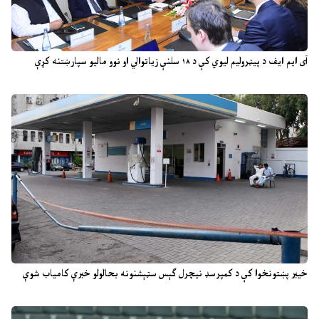
آی ایم ایف د پیټرولیم لیوي کې د ۱۸ سلنې زیاتوالي او نوو مالیو سپارښتنه کړې
خیبر پښتونخوا کې د کمپرسډ نیچرل ګېس سټېشنونه بحالولو خبرې کامیاب شوې