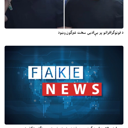
د فوټوګرافرانو پر بې‌ادبۍ سخت غبرګون وښود