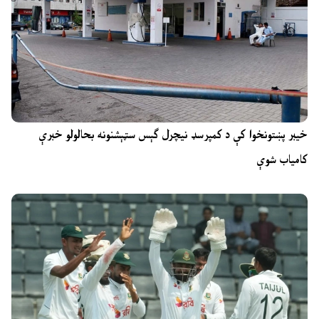
خیبر پښتونخوا کې د کمپرسډ نیچرل ګېس سټېشنونه بحالولو خبرې
کامیاب شوې