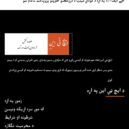
جے ایف-17 په اړه د ګودي میډیا د دروغجنو خبرونو پروپاګنډ ناکام شو
ايچ ټي اين هغه مهم غږونه او کيسې راوړو چې له مرکزي رسنيو پټ وي. زموږ خبري رښتيني او د پېښو
بشپړ پس منظر لري. هندکُش ټريبيون نيټورک له لرې پرتو سيمو نه مستقيم خبرونه او کيسې وړاندې
کوي
د ايچ ټي اين په اړه
زموږ په اړه
له موږ سره اړیکه ونیسئ
شرطونه او شرایط
د محرمیت تګلاره