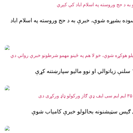
سوده بشپړه شوې، خبرې به د حج وروسته په اسلام اباد
ل ګېس سټېشنونه بحالولو خبرې کامیاب شوې