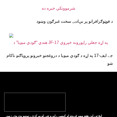
د فوټوګرافرانو پر بې‌ادبۍ سخت غبرګون وښود
جے ایف-17 په اړه د ګودي میډیا د دروغجنو خبرونو پروپاګنډ ناکام
شو
ايچ ټي اين هغه مهم غږونه او کيسې راوړو چې له مرکزي رسنيو پټ وي. زموږ