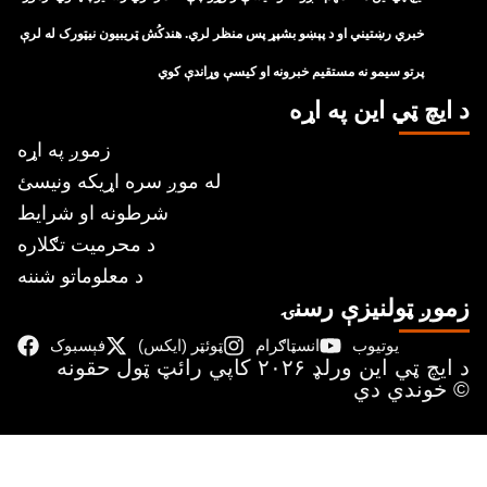
خبري رښتيني او د پېښو بشپړ پس منظر لري. هندکُش ټريبيون نيټورک له لرې
پرتو سيمو نه مستقيم خبرونه او کيسې وړاندې کوي
د ايچ ټي اين په اړه
زموږ په اړه
له موږ سره اړیکه ونیسئ
شرطونه او شرایط
د محرمیت تګلاره
د معلوماتو شننه
زموږ ټولنیزې رسنۍ
یوتیوب
انسټاګرام
ټوئټر (ایکس)
فېسبوک
د ايچ ټي اين وﺭلډ ۲۰۲۶ کاپي ﺭائټ ټول حقونه
خوندي دي ©