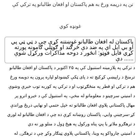
پاکستان له افغان طالبانو غوښتنه کړې چې د ټي ټي پي
او بي ایل اې په ضد دې څرګند او ګوټلي ګامونه پورته
کړي فایل فوټو: انځور د دوحه مذاکرات ورکړل شوې
دې ......
د ترکي په پلازمینه استنبول کې په ۲۵ اکتوبر د پاکستان او افغان طالبانو
ترمنځ د راپیښې کړکیچ ته د پای ټکې کیښودلو لپاره پرون په دویمه ورځ
هم د ترکي او قطر په منځګړتوب او د ترکي په کوربه توب خبرې وشوې
د امنيتي سرچينو د معلوماتو له مخې، په استنبول کې د خبرو اترو پر
مهال پاکستاني پلاوي افغان طالبانو ته خپل حتمي او نهايي دريځ وړاندې
کړ-سرچينې وايي، پاکستان روښانه کړې ده چې د افغان طالبانو له لوري
د ترهګرو ملاتړ يا پټ پناه ورکول په هېڅ ډول د منلو وړ نه دي
د امنيتي چارواکو په وينا، پاکستاني پلاوي ټينګار وکړ چې د ترهګرۍ له