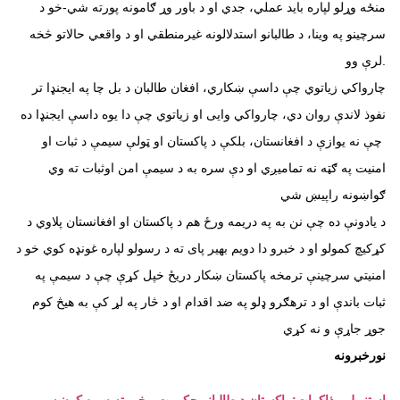
منځه وړلو لپاره بايد عملي، جدي او د باور وړ ګامونه پورته شي-خو د
سرچينو په وينا، د طالبانو استدلالونه غيرمنطقي او د واقعي حالاتو څخه
لرې وو.
چارواکي زياتوي چې داسې ښکاري، افغان طالبان د بل چا په ایجنډا تر
نفوذ لاندې روان دي، چارواکي وایی او زیاتوي چې دا یوه داسې ایجنډا ده
چې نه يوازې د افغانستان، بلکې د پاکستان او ټولې سيمې د ثبات او
امنيت په ګټه نه تمامیږي او دې سره به د سیمې امن اوثبات ته وي
ګواښونه راپیښ شي
د یادونې ده چې نن به په دریمه ورځ هم د پاکستان او افغانستان پلاوي د
کړکیچ کمولو او د خبرو دا دویم بهیر پای ته د رسولو لپاره غونډه کوي خو د
امنیتي سرچینې ترمخه پاکستان ښکار دریځ خپل کړې چې د سیمې په
ثبات باندې او د ترهګرو ډلو په ضد اقدام او د څار په لړ کې به هیڅ کوم
جوړ جاړې و نه کړي
نورخبرونه