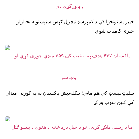
خیبر پښتونخوا کې د کمپرسډ نیچرل ګېس سټېشنونه بحالولو
خبرې کامیاب شوې
سلېټ ټېسټ کې هم ماتې؛ بنګله‌دېش پاکستان ته په کورني میدان
کې کلین سوپ ورکړ