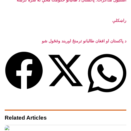
استنبول مذاکرات: پاکستان د طالبانو حکومت مخې ته سره کرښه
راښکلې
د پاکستان او افغان طالبانو ترمنځ اوربند وغځول شو
Related Articles