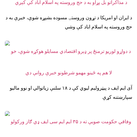
د ایران او امریکا د تړون وروستۍ مسوده بشپړه شوې، خبرې به د
حج وروسته په اسلام اباد کې وشي
آی ایم ایف د پیټرولیم لیوي کې د ۱۸ سلنې زیاتوالي او نوو مالیو
سپارښتنه کړې