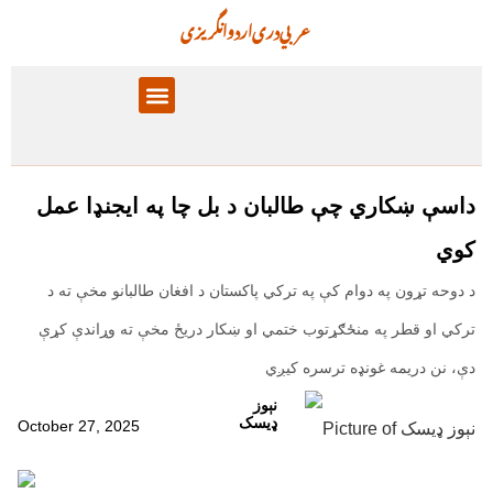
عربي
دری
اردو
انگریزی
پالیسۍ برخې
معلوماتي تحلیل
داسې ښکاري چې طالبان د بل چا په ایجنډا عمل
کوي
د دوحه تړون په دوام کې په ترکي پاکستان د افغان طالبانو مخې ته د
ترکي او قطر په منځګړتوب ختمي او ښکار دریځ مخې ته وړاندې کړې
دې، نن دریمه غونډه ترسره کیږي
نېوز
ډیسک
October 27, 2025