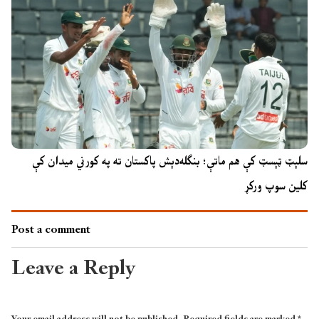
سلېټ ټېسټ کې هم ماتې؛ بنګله‌دېش پاکستان ته په کورني میدان کې
کلین سوپ ورکړ
Post a comment
Leave a Reply