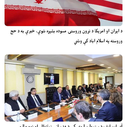
د ایران او امریکا د تړون وروستۍ مسوده بشپړه شوې، خبرې به د حج
وروسته په اسلام اباد کې وشي
آی ایم ایف د پیټرولیم لیوي کې د ۱۸ سلنې زیاتوالي او نوو مالیو