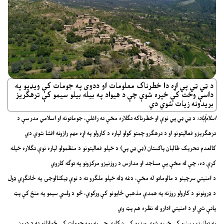
د ټي ټي پي اړه دا خطرناک معلومات او ددوی په جومات کې ویډیو په
داسې وخت کې خپره شوې چې د هیواد په بیله بیلو سیمو کې ترهګریز
بریدونه زیات شوي دي
اسلام‌آباد:
د ټي ټي پي نوې او خطرناکه تګلاره مخې ته راغلې، جوماتونه او اسلامي مدرسې د
ترهګریزو فعالیتونو او د ترهګرو چمتو کولو لپاره د کارولو په اړه مهم رازونه افشا شوي دي
کالعدم تحریک طالبان پاکستان (ټي ټي پي) د خپلو فعالیتونو د منظمولو لپاره نوې تګلاره خپله
کړې ده، چې له مخې یې مساجد او مدارس د روزنیزو مرکزونو په توګه کاروي
د امنیتي سرچینو د مالوماتو له مخې، دغه ډله خپلو ملګرو ته د نوې ټیکنالوجۍ په ځانګړي ډول
د ډرونونو د کارولو روزنه په همدې مذهبي ځایونو کې ورکوي، څو د ولسي سیمو په منځ کې پټ
پاتې شي او د امنیتي ادارو له نظره هم پټ وي
په ټولنیزو رسنیو کې خپره شوې ویډیو کې ښکاري چې په یوه جومات کې ځوانانو ته د ډرون