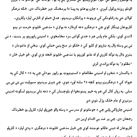
الوتلو روزنه ورکول کېږي. د چارو پوهانو په وینا دا پرمختګ ډېر خطرناک دی، ځکه ترهګر
کولای شي په راتلونکې کې ډرونونه د ورانکارو بریدونو، هدفي حملو او څارنې لپاره وکاروي۔
کارپوهان ټینګار کوي چې د ترهګرو دغه کړنلاره نه یوازې د مذهبي ځایونو حرمت تر پښو
لاندې کوي، بلکې عام ولس هم د جدي ګواښ سره مخامخوي. د امنیتي راپورونو پر بنسټ، د ټي
ټي پي وسله وال په ښارونو او کلیو کې د خلکو تر منځ پټي حملې کوي، ښځې او ماشومان د
بشري ډال په توګه کاروي او له عامو کورونو یا مذهبي ځایونو څخه ډزې کوي، څو خپل ځان د
“مظلوم” په توګه وړاندې کړي
د پاکستان د شخړو او امنیتي مطالعاتو د انسټیټیوټ یو راپور ښودلې چې په ۲۰۲۵ کال کې په
هېواد کې د ترهګریزو پېښو کچه ۳۵ سلنه لوړه شوې، چې ډېری بریدونو مسوولیت یې ټي ټي پي
منلی. په روان کال کې هم په خیبر پښتونخوا او بلوچستان کې د دغه ډلې بریدونو لسګونه امنیتي
سرتېري او عام خلک وژل شوي دي
امنیتي چارواکي وایي چې د جوماتونو او مدرسې د وسله والو جوړولو لپاره کارول یو خطرناک
رجحان دی، چې پر ضد یې اقدام اړین دی
کارپوهان له دیني عالمانو غوښتنه کوي چې خپل مذهبي ځایونه د ترهګرۍ د ودې لپاره د کارولو