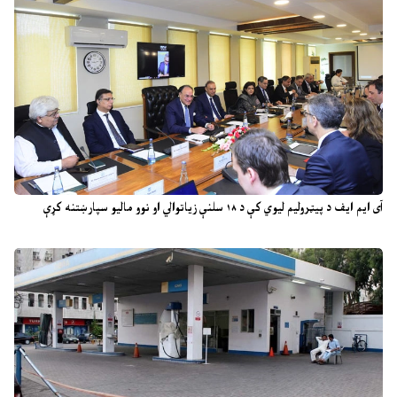
آی ایم ایف د پیټرولیم لیوي کې د ۱۸ سلنې زیاتوالي او نوو مالیو سپارښتنه کړې