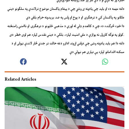
اجازه ور نه کړي او د دې کار پر ضد روښانه فتوا ورکړي
دلته مهمه ده او باید چې یادونه ی وشي چې د پیغام پاکستان موضوع ترلاندې په سلګونو دیني
عالمانو په پاکستان کې د ترهګرۍ او د پوځ او ولس په ضد بریدونه حرام بللي دي
دا خبره څرګنده ده چې د کالعدم ډلې له لوري د مذهبي ځایونو د ترهګرۍ او ناامني رامنځته
کولو په توګه کارول نه یوازې د ملي امنیت لپاره، بلکې د دیني تقدس لپاره هم لوی خطر دی.
دلته دا هم باید یادونه وشی چې دولتي اړوند ادارو دغه حالت تر جدي څار لاندې نیولی او د
ممکنه اقداماتو لپاره یې تیاری هم نیولې دې
Related Articles