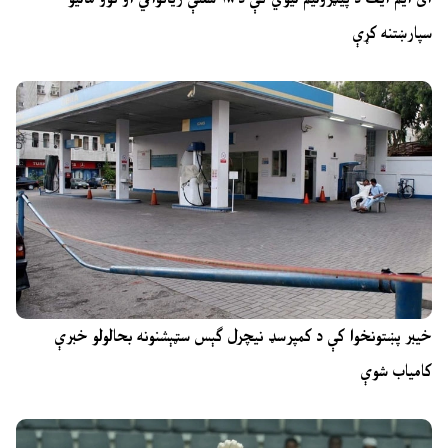
سپارښتنه کړې
خیبر پښتونخوا کې د کمپرسډ نیچرل ګېس سټېشنونه بحالولو خبرې
کامیاب شوې