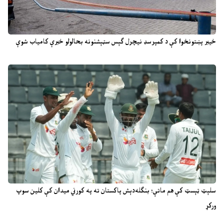
خیبر پښتونخوا کې د کمپرسډ نیچرل ګېس سټېشنونه بحالولو خبرې کامیاب شوې
سلېټ ټېسټ کې هم ماتې؛ بنګله‌دېش پاکستان ته په کورني میدان کې کلین سوپ
ورکړ