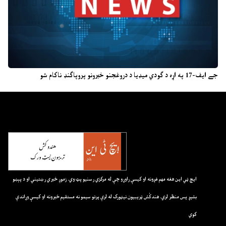
جے ایف-17 په اړه د ګودي میډیا د دروغجنو خبرونو پروپاګنډ ناکام شو
ايچ ټي اين هغه مهم غږونه او کيسې راوړو چې له مرکزي رسنيو پټ وي. زموږ خبري رښتيني او د پېښو
بشپړ پس منظر لري. هندکُش ټريبيون نيټورک له لرې پرتو سيمو نه مستقيم خبرونه او کيسې وړاندې
کوي