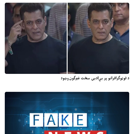
د فوټوګرافرانو پر بې‌ادبۍ سخت غبرګون وښود