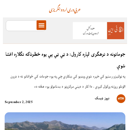
عربي
دری
اردو
انگریزی
جوماتونه د ترهګرۍ لپاره کارول: د ټي ټي پي یوه خطرناکه تګلاره افشا
شوې
په ټولنیزو رسنیو کې خپره شوې ویډیو کې ښکاري چې په یوه جومات کې ځوانانو ته د ډرون
الوتلو روزنه ورکول کېږي ، دا کار د دیني مرکزونو د بدنامولو یوه هڅه ده
نېوز ډیسک
September 2, 2025