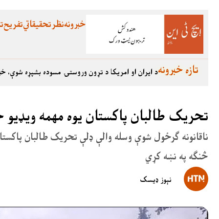
خبرونه
نظر
تحقیقاتي
تفریح
تع
تازه خبرونه
د ایران او امریکا د تړون وروستۍ مسوده بشپړه شوې، خب
تحریک طالبان پاکستان یوه مهمه ویډیو 
څنګه په نښه کړي
نېوز ډیسک