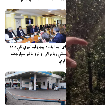
آی ایم ایف د پیټرولیم لیوي کې د ۱۸
سلنې زیاتوالي او نوو مالیو سپارښتنه
کړې