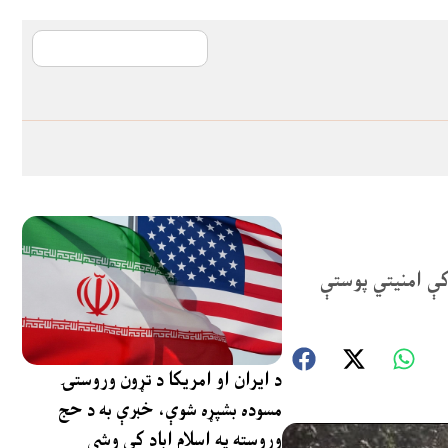
آی ایم ایف د پیټ
ی چې دوی په ضلع خیبر کې امنیتي پوستې
د ایران او امریکا د تړون وروستۍ
مسوده بشپړه شوې، خبرې به د حج
وروسته په اسلام اباد کې وشي