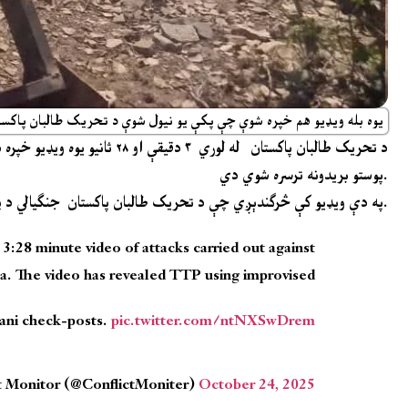
یوه بله ویډیو هم خپره شوې چې پکې یو نیول شوې د تحریک طالبان پاکستا
د تحریک طالبان پاکستان له لو
پوستو بریدونه ترسره شوي دي.
په دې ویډیو کې څرګندېږي چې د تحریک طالبان پاکستان جنګیالي د پاکستان په امنیتي پوستو هم له دې په خپله جوړ شوو راکټونو بریدونه ترسره کوي.
3:28 minute video of attacks carried out against
a. The video has revealed TTP using improvised
tani check-posts.
pic.twitter.com/ntNXSwDrem
t Monitor (@ConflictMoniter)
October 24, 2025