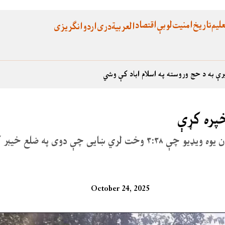
لیم
تاریخ
امنیت
لوبې
اقتصاد
العربية
دری
اردو
انگریزی
رې به د حج وروسته په اسلام اباد کې وشي
خپره کړې
ناقانونه ګرځول شوې وسله والې ډلې تحریک طالبان پاکستان یوه ویډیو چې ۳:۳۸ وخت لري ښای
October 24, 2025