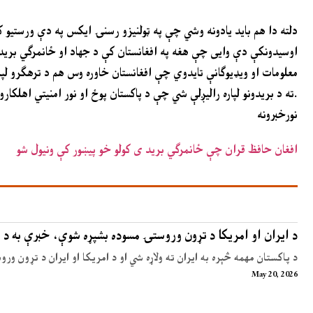
اوسیدونکې دې وایی چې هغه په افغانستان کې د جهاد او ځانمرګي برید لپا
معلومات او ویډیوګانې تایدوي چې افغانستان خاوره وس هم د ترهګرو لپار
ته د بریدونو لپاره رالیږلې شي چې د پاکستان پوځ او نور امنیتي اهلکارو په ضد بریدونه ترسره کړي.
نورخبرونه
افغان حافظ قران چې ځانمرګي برید ی کولو خو پیښور کې ونیول شو
د ایران او امریکا د تړون وروستۍ مسوده بشپړه شوې، خبرې به د 
د پاکستان مهمه څېره به ایران ته ولاړه شي او د امریکا او ایران د تړون ور
May 20, 2026