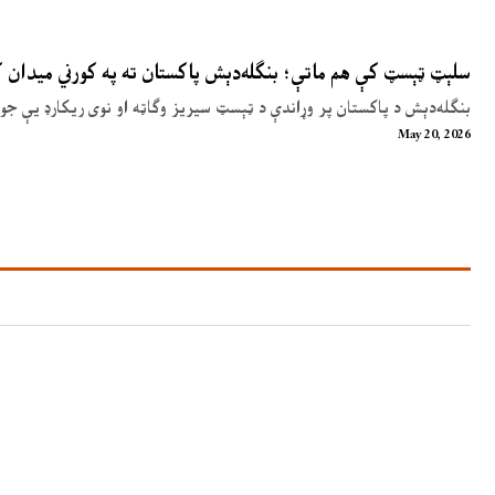
سلېټ ټېسټ کې هم ماتې؛ بنګله‌دېش پاکستان ته په کورني میدان
بنګله‌دېش د پاکستان پر وړاندې د ټېسټ سیریز وګاټه او نوی ریکارډ یې جوړ
May 20, 2026