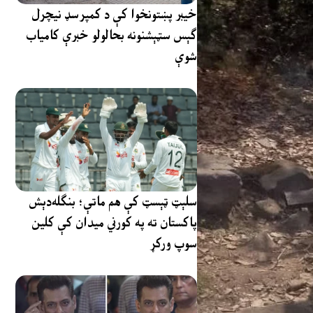
خیبر پښتونخوا کې د کمپرسډ نیچرل
ګېس سټېشنونه بحالولو خبرې کامیاب
شوې
سلېټ ټېسټ کې هم ماتې؛ بنګله‌دېش
پاکستان ته په کورني میدان کې کلین
سوپ ورکړ