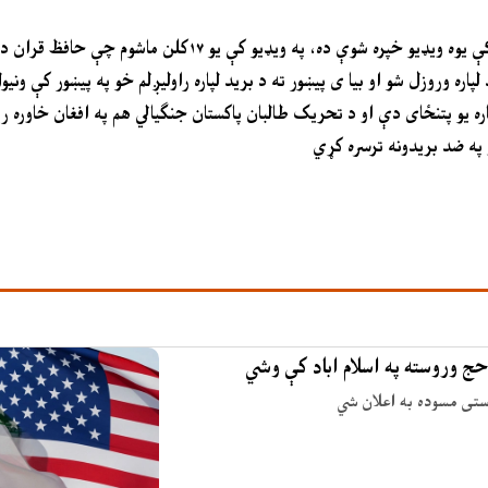
دلته دا هم باید یادونه وشي چې په ټولنیزو رسنۍ ایکس په دې ورستیو کې یوه ویډیو خپره ش
ره وروزل شو او بیا ی پیښور ته د برید لپاره راولیږلم خو په پیښور کې ون
ه یو پتنځای دې او د تحریک طالبان پاکستان جنګیالي هم په افغان خاوره رو
حج وروسته په اسلام اباد کې وشي
وستی مسوده به اعلان شي