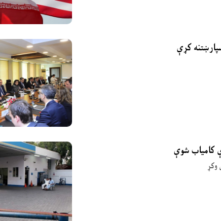
ې کامیاب شوې
 وکړ