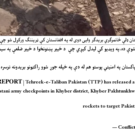
وې چې پکې یو نیول شوې د تحریک طالبان پاکستان ډلې ځانمرګري بریدګر وایی
 ۳ دقيقې او ۲۸ ثانیو یوه ویډیو خپره شوې ده،په ویډیو کې لیدل کیږي چې د خیبر پښتونخوا د خیبر ضلعې 
𝐄𝐏𝐎𝐑𝐓 | Tehreek-e-Taliban Pakistan (TTP) has released a 
stani army checkpoints in Khyber district, Khyber Pakhtunkhw
rockets to target Pakis
— Conflic