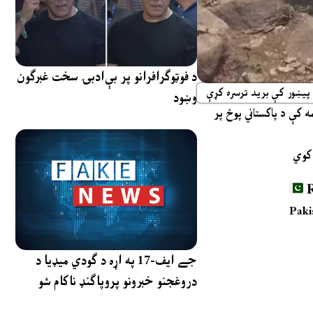
د فوټوګرافرانو پر بې‌ادبۍ سخت غبرګون
یوه بله ویډیو هم خپره ش
وښود
د تحریک طالبان پاکستان له لوري

Paki
جے ایف-17 په اړه د ګودي میډیا د
دروغجنو خبرونو پروپاګنډ ناکام شو