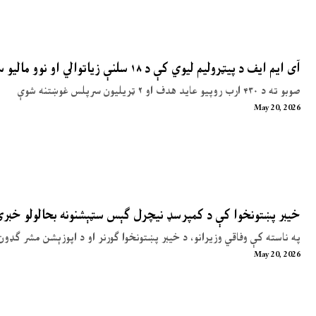
آی ایم ایف د پیټرولیم لیوي کې د ۱۸ سلنې زیاتوالي او نوو مالیو سپارښتنه کړې
صوبو ته د ۴۳۰ ارب روپیو عاید هدف او ۲ ټریلیون سرپلس غوښتنه شوې
May 20, 2026
خیبر پښتونخوا کې د کمپرسډ نیچرل ګېس سټېشنونه بحالولو خبر
په ناسته کې وفاقي وزیرانو، د خیبر پښتونخوا ګورنر او د اپوزېشن مشر ګډون
May 20, 2026