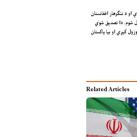
وې ده، په ویډیو کې یو ۱۷کلن ماشوم چې حافظ قران دې او د ننګرهار افغانستان
یول شوم. دا تصدیق شوي
زول کیږي او بیا پاکستان
Related Articles