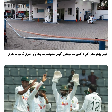
خیبر پښتونخوا کې د کمپرسډ نیچرل ګېس سټېشنونه بحالولو خبرې کامیاب شوې