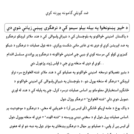
د خیبر پښتونخوا په بیله بیلو سیمو کې د ترهګرۍ پیښې زیاتې شوي دي
د پاکستان امنیتي ځواکونو په بلوچستان کې د شیراني ولسوالۍ کې د هند ملاتړ لرونکو ترهګرو
په ضد اپریشن کړې او دوی ته ی غاښ ماتې شکست ورکړې. دغه ډول عملیات د ترهګرو د شبکو
کمزوري کولو کې مرسته کوي او ښیي چې امنیتي ځواکونه د ترهګرو پر وړاندې مسلسل اقدام
کوي او دوی له منځه وړي چې د اولس ژوند وژغورل شي. .
د بشپړ تفصیلاتو ترمخه امنیتي ځواکونو په عملیاتو کې د هند ملاتړ فتنه الخوارج سره تړاو
لرونکي ۷ ترهګر له منځه یوړل شو، د بلوچستان په شیراني ولسوالۍ کې امنیتي ځواکونو د
ځانګړو استخباراتي معلوماتو پر اساس عملیات ترسره کړل، چې په پایله کې د هند له لوري
تمویل شوې ډلې *فتنه الخوارج* ۷ ترهګر ووژل شول.
د پاک پوځ د عامه اړیکو څانګې (آی ایس پی آر) د خبرپاڼې له مخې، د ترهګرو د موجودیت پر
اساس عملیات پیل شول او د سختې نښتې وروسته د *فتنه الهند* ۷ غړي له منځه یووړل شول.
آی ایس پی آر وايي، د عملیاتو پر مهال د ترهګرو پټنځای په مؤثر ډول په نښه شو او له هغوی