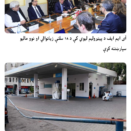
آی ایم ایف د پیټرولیم لیوي کې د ۱۸ سلنې زیاتوالي او نوو مالیو
سپارښتنه کړې