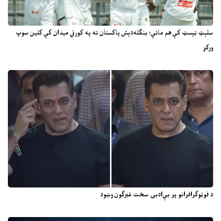
سلېټ ټېسټ کې هم ماتې؛ بنګله‌دېش پاکستان ته په کورني میدان کې کلین سوپ
ورکړ
د فوټوګرافرانو پر بې‌ادبۍ سخت غبرګون وښود