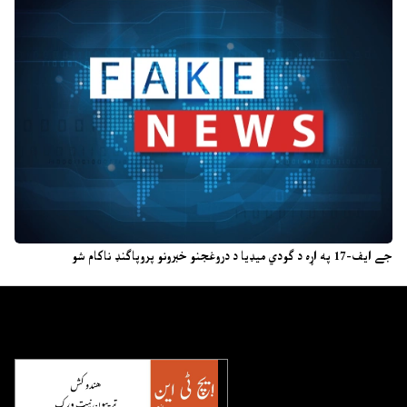
جے ایف-17 په اړه د ګودي میډیا د دروغجنو خبرونو پروپاګنډ ناکام شو