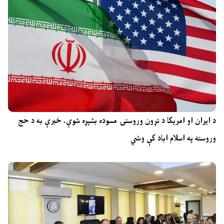
د ایران او امریکا د تړون وروستۍ مسوده بشپړه شوې، خبرې به د حج
وروسته په اسلام اباد کې وشي