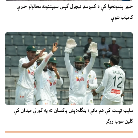
خیبر پښتونخوا کې د کمپرسډ نیچرل ګېس سټېشنونه بحالولو خبرې
کامیاب شوې
سلېټ ټېسټ کې هم ماتې؛ بنګله‌دېش پاکستان ته په کورني میدان کې
کلین سوپ ورکړ