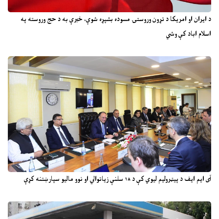
د ایران او امریکا د تړون وروستۍ مسوده بشپړه شوې، خبرې به د حج وروسته په
اسلام اباد کې وشي
آی ایم ایف د پیټرولیم لیوي کې د ۱۸ سلنې زیاتوالي او نوو مالیو سپارښتنه کړې