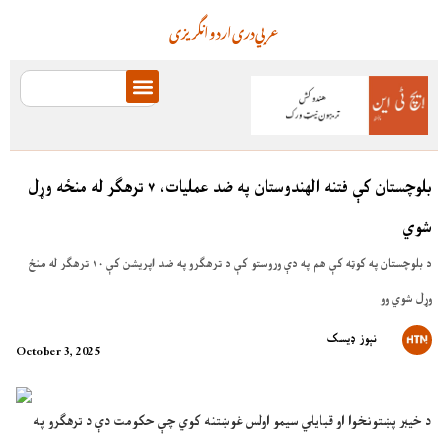
عربي
دری
اردو
انگریزی
بلوچستان کې فتنه الهندوستان په ضد عملیات، ۷ ترهګر له منځه وړل
شوي
د بلوچستان په کوټه کې هم په دې وروستو کې د ترهګرو په ضد اپریشن کې ۱۰ ترهګر له منځ
وړل شوي وو
نېوز ډیسک
October 3, 2025