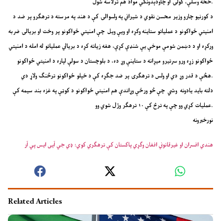
څخه وسلې، ګولۍ او چاودېدونکي مواد هم ترلاسه شول.
د کورنیو چارو وزیر محسن نقوي د شیراني په ولسوالۍ کې د هند په مرسته د ترهګرو پر ضد د
امنیتي ځواکونو د عملیاتو ستاینه وکړه او ویې ویل چې امنیتي ځواکونو پر وخت او بریالۍ ضربه
ورکړه او د دښمن شومې موخې یې شنډې کړې، هغه زیاته کړه د بریالي عملیاتو له امله د امنیتي
ځواکونو زړه ورو سرتیرو میړانه د ستاینې وړ ده، د بلوچستان د سولې لپاره د امنیتي ځواکونو
هڅې د قدر وړ دي او ولس د ترهګرۍ پر ضد جګړه کې د خپلو ځواکونو ترڅنګ ولاړ دي.
دلته باید یادونه وشي چې څو ورځې وړاندې هم امنیتي ځواکونو د کوټې په غزه بند سیمه کې
عملیات کړي وو چې په ترڅ کې ۱۰ ترهګر وژل شوي وو.
نورخبرونه
هندي افسران او غیرقانوني افغان وګړي پاکستان کې ترهګري کوي: ډي جي آیی ایس پي آر
Related Articles