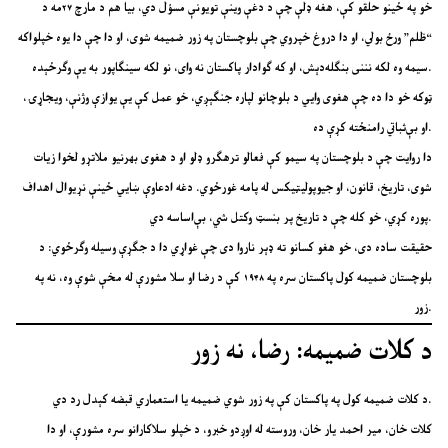
خو په ځینو حلقو کې، هغه ډلې چې د دغې وینې تویونې مسؤل دي، بیا هم د مارچ ۲۷مه د
“ظلم” ورځ بولي، او دا دروغ خپروي چې بلوچستان په زور ضمیمه شوی، او دا چې دا یوه خپلواکه
سیمه وه لکه نننی بنګله‌دېش، او که ګوادار پاکستان نه وای، نو لکه سینګاپور به یې وګرځېده.
ټوکه خو دا ده چې هغوی وایي د بلوچانو لپاره جنګېږي، خو عمل کې یې یوازې وژنې، ویجاړۍ،
او بې‌ثباتي رامنځته کړې ده.
دا روایت چې د بلوچستان په سیمو کې فعالو ترهګرو ډلو او د هغوی بهرنيو ملاتړو لخوا زیات
شوی، تاریخ، قانون، او جیوپولیټیکس له پامه غورځوي. دغه ادعاوې ښايي ځینې نړیوال اهداف
پوره کړي، خو کله چې د تاریخ پر بنسټ وکتل شي، بې‌اساسه دي.
حقیقت ساده دی، خو هغو کسانو ته ډېر ناروا دی چې غواړي دا د جګړې وسیله وګرځوي: د
بلوچستان ضمیمه کول پاکستان سره په ۱۹۴۸ کې د رضا او سلا مشورې له مخې شوې وه، نه په
زور.
د کلات ضمیمه: رضا، نه زور
د کلات ضمیمه کول په پاکستان کې په زور شوي ضمیمه یا استعماري قبضه کېدل رد دي.
کلات خان، میر احمد یار خان، وروسته له اوږدو خبرو، د خپلو سلاکارانو سره مشورې، او دا