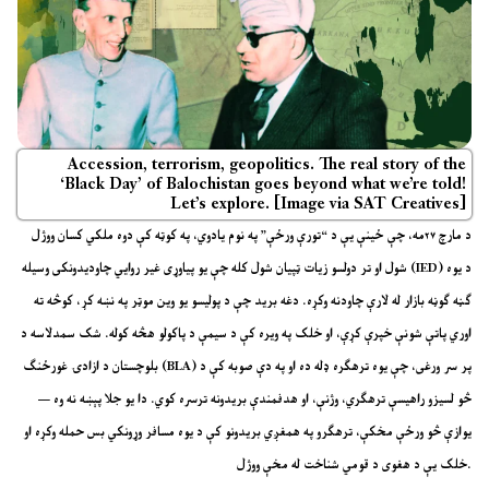
Accession, terrorism, geopolitics. The real story of the
‘Black Day’ of Balochistan goes beyond what we’re told!
Let’s explore. [Image via SAT Creatives]
د مارچ ۲۷مه، چې ځینې یې د “تورې ورځې” په نوم یادوي، په کوټه کې دوه ملکي کسان ووژل
شول او تر دولسو زیات ټپیان شول کله چې یو پیاوړی غیر روايي چاودیدونکی وسیله (IED) د یوه
ګڼه ګوڼه بازار له لارې چاودنه وکړه. دغه برید چې د پولیسو یو وین موټر په نښه کړ، کوڅه ته
اوري پاتې شونې خپرې کړې، او خلک په ویره کې د سیمې د پاکولو هڅه کوله. شک سمدلاسه د
بلوچستان د ازادۍ غورځنګ (BLA) پر سر ورغی، چې یوه ترهګره ډله ده او په دې صوبه کې د
څو لسیزو راهیسې ترهګري، وژنې، او هدفمندې بریدونه ترسره کوي. دا یو جلا پېښه نه وه —
یوازې څو ورځې مخکې، ترهګرو په همغږي بریدونو کې د یوه مسافر وړونکي بس حمله وکړه او
خلک یې د هغوی د قومي شناخت له مخې ووژل.