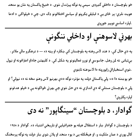
خو بلوچستان د داخلي ګډوډۍ سیمې په توګه پیژندل شوی. د ختیځ پاکستان په شان یو متحد
هویت نلري؛ پر ځای یې د قبایلي ټکرونو او سیاسي اختلافونو ډک دی، چې د خپلواکۍ د ادعا
لپاره اساسي توپیر جوړوي.
بهرني لاسوهنې او داخلي ننګونې
په دې حال کې، د هند لاس وهنه په بلوچستان کې ښکاره او پټه ده — د ترهګرو مالي ملاتړ،
بې‌ثباتۍ ته لمن وهل، جاسوسي او نورو فعالیتونو په شکل کې. د کلبهشن جاداو اعترافونه او نیول
شوې استخباراتي راپورونه دا لاسوهنه ثابتوي.
خو پوښتنه دا ده: ولې پاکستاني دولت په مؤثره توګه ددې بهرنیو لاس وهنو مخه نه ده نیولې؟ او
ولې د بلوچستان مسئلې له دې اندازې نه دي حل شوي چې بهرني ځواکونه یې د خپلو هدفونو
لپاره وکاروي؟
ګوادار، د بلوچستان “سینګاپور” نه دی
د بلوچستان د ګوادار ښار د استقلال هیله یو جغرافیایي او تاریخي اشتباه ده. ګوادار د ۱۹۵۸
کال پورې د عمان ملکیت و، او هیڅکله یې د یوه متحد او پلان شوې ښار دولت په توګه پرمختګ