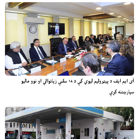
آی ایم ایف د پیټرولیم لیوي کې د ۱۸ سلنې زیاتوالي او نوو مالیو
سپارښتنه کړې