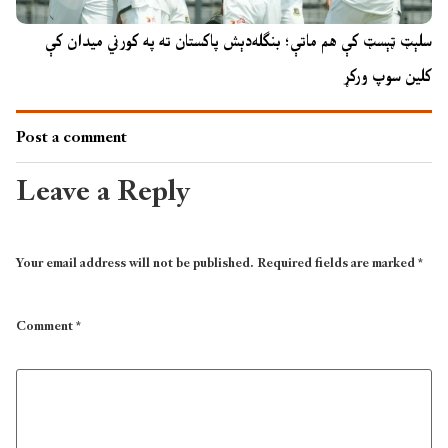
سلېټ ټېسټ کې هم ماتې؛ بنګله‌دېش پاکستان ته په کورني میدان کې
کلین سوپ ورکړ
Post a comment
Leave a Reply
Your email address will not be published.
Required fields are marked
*
Comment
*