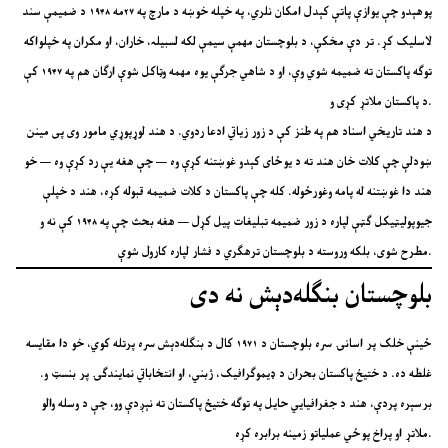
پوهېدو چې یوازې پاتې کېدل امکان نلري، په خپله خوښه د مارچ په ۲۷مه ۱۹۴۸ د ضمیمې سند
لاسلیک کړ. تر دې مخکې، د بلوچستان مهمې سیمې لکه لسبیلہ، خاران، او مکران په خپلواکه
توګه پاکستان ته ضمیمه شوي وې، او د شاهي جرګې یوه مهمه وټاکل شوې ارګان هم په ۱۹۴۷ کې
د پاکستان ملاتړ کړی و.
د هند تاریخي اسناد هم په طنز کې د زور زیاتي ادعا ردوي. د هند لوړپوړي مامور وی پی مینن
ښودلې چې کلات خان هند ته د یوځای کېدو غوښتنه کړې وه — چې هغه یې رد کړې وه — خو
هند دا غوښتنه له پامه وغورځوله. کله چې پاکستان د کلات ضمیمه قبوله کړه، هند د خپلې
جیوپولیټیکل ګټې لپاره د زور ضمیمه تبلیغات پیل کړل — هغه بحث چې په ۱۹۴۸ کې نه و
مطرح شوی، بلکه وروسته د بلوچستان ترهګري د فشار لپاره کارول شوې.
بلوچستان بنګله‌دېش نه دی
ځینې خلک پر اسانۍ سره بلوچستان د ۱۹۷۱ کال د بنګله‌دېش سره پرتله کوي، خو دا مقایسه
غلطه ده. د ختیځ پاکستان بحران د ډیموګرافیک، ژبني، او انتخاباتي نمایندګۍ پر بنسټ و.
برسېره پردې، هند د جغرافیایي حایل په توګه ختیځ پاکستان ته نېږدې وو، چې د وسله والو
ملاتړ او پراخ پوځي عملیاتو زمینه برابره کړه.