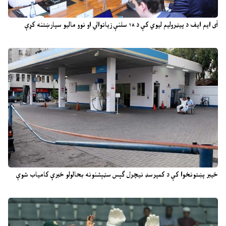
آی ایم ایف د پیټرولیم لیوي کې د ۱۸ سلنې زیاتوالي او نوو مالیو سپارښتنه کړې
خیبر پښتونخوا کې د کمپرسډ نیچرل ګېس سټېشنونه بحالولو خبرې کامیاب شوې