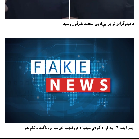
د فوټوګرافرانو پر بې‌ادبۍ سخت غبرګون وښود
جے ایف-17 په اړه د ګودي میډیا د دروغجنو خبرونو پروپاګنډ ناکام شو