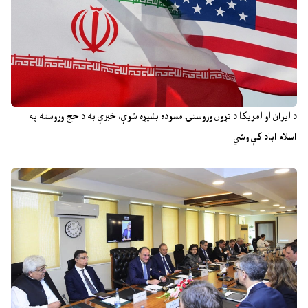
د ایران او امریکا د تړون وروستۍ مسوده بشپړه شوې، خبرې به د حج وروسته په
اسلام اباد کې وشي