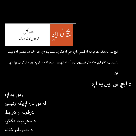
ايچ ټي اين هغه مهم غږونه او کيسې راوړو چې له مرکزي رسنيو پټ وي. زموږ خبري رښتيني او د پېښو
بشپړ پس منظر لري. هندکُش ټريبيون نيټورک له لرې پرتو سيمو نه مستقيم خبرونه او کيسې وړاندې
کوي
د ايچ ټي اين په اړه
زموږ په اړه
له موږ سره اړیکه ونیسئ
شرطونه او شرایط
د محرمیت تګلاره
د معلوماتو شننه