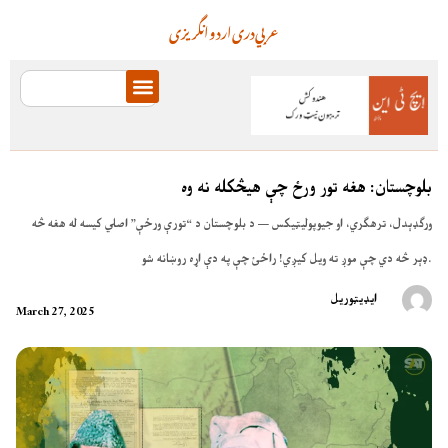
عربي
دری
اردو
انگریزی
بلوچستان: هغه تور ورځ چې هیڅکله نه وه
ورګډېدل، ترهګري، او جیوپولیټیکس — د بلوچستان د “تورې ورځې” اصلي کیسه له هغه څه
ډېر څه دي چې موږ ته ویل کیږي! راځئ چې په دې اړه روښانه شو.
ایډیټوریل
March 27, 2025