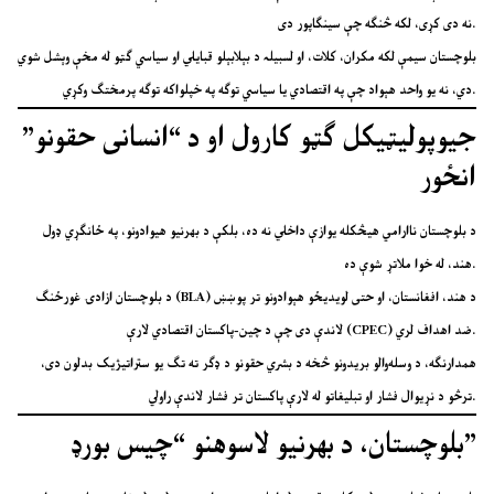
نه دی کړی، لکه څنګه چې سینګاپور دی.
بلوچستان سیمې لکه مکران، کلات، او لسبیلہ د بېلابېلو قبایلي او سیاسي ګټو له مخې وېشل شوي
دي، نه یو واحد هېواد چې په اقتصادي یا سیاسي توګه په خپلواکه توګه پرمختګ وکړي.
جیوپولیټیکل ګټو کارول او د “انسانی حقونو”
انځور
د بلوچستان ناارامي هیڅکله یوازې داخلي نه ده، بلکې د بهرنیو هیوادونو، په ځانګړي ډول
هند، له خوا ملاتړ شوې ده.
د بلوچستان ازادۍ غورځنګ (BLA) د هند، افغانستان، او حتی لویدیځو هېوادونو تر پوښښ
لاندې دی چې د چین-پاکستان اقتصادي لارې (CPEC) ضد اهداف لري.
همدارنګه، د وسله‌والو بریدونو څخه د بشري حقونو د ډګر ته تګ یو ستراتیژیک بدلون دی،
ترڅو د نړیوال فشار او تبلیغاتو له لارې پاکستان تر فشار لاندې راولي.
بلوچستان، د بهرنیو لاسوهنو “چیس بورډ”