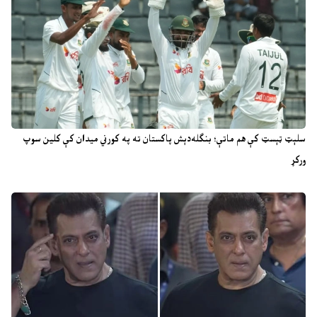
سلېټ ټېسټ کې هم ماتې؛ بنګله‌دېش پاکستان ته په کورني میدان کې کلین سوپ
ورکړ