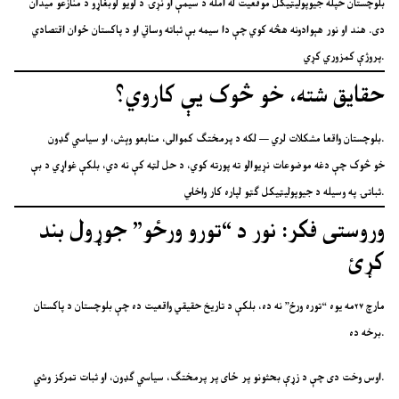
بلوچستان خپله جیوپولیټیکل موقعیت له امله د سیمې او نړۍ د لویو لوبغاړو د منازعو میدان
دی. هند او نور هېوادونه هڅه کوي چې دا سیمه بې ثباته وساتي او د پاکستان ځوان اقتصادي
پروژې کمزوري کړي.
حقایق شته، خو څوک یې کاروي؟
بلوچستان واقعا مشکلات لري — لکه د پرمختګ کموالی، منابعو وېش، او سیاسي ګډون.
خو څوک چې دغه موضوعات نړیوالو ته پورته کوي، د حل لټه کې نه دي، بلکې غواړي د بې
ثباتۍ په وسیله د جیوپولیټیکل ګټو لپاره کار واخلي.
وروستی فکر: نور د “تورو ورځو” جوړول بند
کړئ
مارچ ۲۷مه یوه “توره ورځ” نه ده، بلکې د تاریخ حقیقي واقعیت ده چې بلوچستان د پاکستان
برخه ده.
اوس وخت دی چې د زړې بحثونو پر ځای پر پرمختګ، سیاسي ګډون، او ثبات تمرکز وشي.