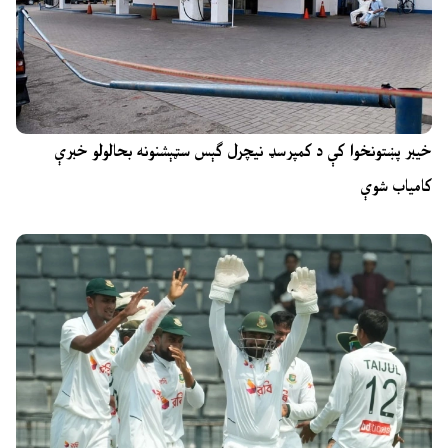
خیبر پښتونخوا کې د کمپرسډ نیچرل ګېس سټېشنونه بحالولو خبرې
کامیاب شوې