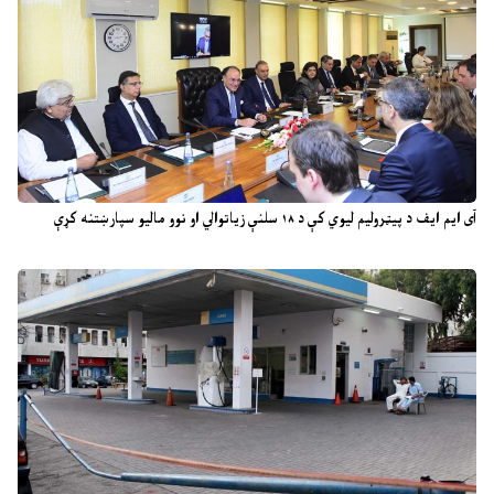
آی ایم ایف د پیټرولیم لیوي کې د ۱۸ سلنې زیاتوالي او نوو مالیو سپارښتنه کړې