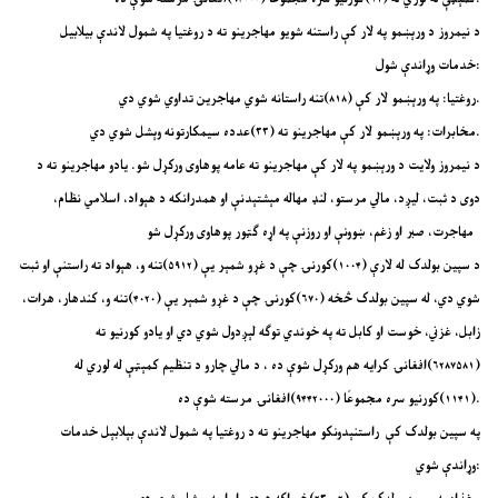
د نیمروز د ورېښمو په لار کې راستنه شویو مهاجرینو ته د روغتیا په شمول لاندې بیلابیل
خدمات وړاندې شول:
روغتیا: په ورېښمو لار کې (۸۱۸)تنه راستانه شوي مهاجرین تداوي شوي دي.
.
مخابرات: په ورېښمو لار کې مهاجرینو ته (
۳۳)
عدده سیمکارتونه وېشل شوي دي
د نیمروز ولایت د ورېښمو په لار کې مهاجرینو ته عامه پوهاوی ورکړل شو. یادو مهاجرینو ته د
دوی د ثبت، لیږد، مالي مرستو، لنډ مهاله مېشتېدنې او همدرانکه د هېواد، اسلامي نظام،
مهاجرت، صبر او زغم، ښوونې او روزنې په اړه ګټور پوهاوی ورکړل شو
د سپین بولدک له لارې (۱۰۰۴)کورنۍ چې د غړو شمېر یې (۵۹۱۲)تنه و، هېواد ته راستنې او ثبت
شوي دي، له سپین بولدک څخه (۶۷۰)کورنۍ چې د غړو شمېر یې (۴۰۲۰)تنه و، کندهار، هرات،
زابل، غزني، خوست او کابل ته په خوندي توګه لېږدول شوي دي او یادو کورنیو ته
(۶۲۸۷۵۸۱)افغانۍ کرایه هم ورکړل شوې ده ، د مالي چارو د تنظیم کمېټې له لوري له
(۱۱۴۱)کورنیو سره مجموعًا (۹۴۴۲۰۰۰)افغانۍ مرسته شوې ده.
په سپین بولدک کې راستنېدونکو مهاجرینو ته د روغتیا په شمول لاندې بېلابېل خدمات
وړاندې شوي: