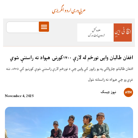
عربي
دری
اردو
انگریزی
افغان طالبان وایی تورخم له لارې ۱۷۰۰کورنۍ هېواد ته راستنې شوي
افغان طالبانو چارواکي په یو راپور کې وایی چې د تورخم لارې راستنې شوې کورنیو کې ۸۹۲۵، تنه
غړي وو چې هیواد ته راستانه شول
نېوز ډیسک
November 4, 2025