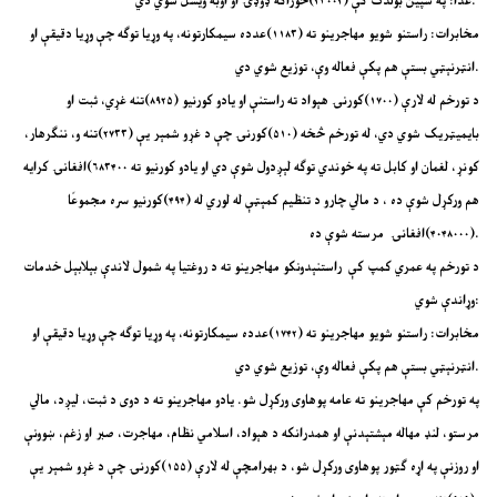
غذا: په سپین بولدک کې (۲۳۰۰۲)خوراکه ډوډۍ او اوبه ویشل شوي دي.
مخابرات: راستنو شویو مهاجرینو ته (۱۱۸۳)عدده سیمکارتونه، په وړیا توګه چې وړیا دقیقې او
انټرنېټي بستې هم پکې فعاله وې، توزیع شوي دي.
د تورخم له لارې (۱۷۰۰)کورنۍ هېواد ته راستنې او یادو کورنیو (۸۹۲۵)تنه غړي، ثبت او
بایمیټریک شوي دي، له تورخم څخه (۵۱۰)کورنۍ چې د غړو شمېر یې (۲۷۳۳)تنه و، ننګرهار،
کونړ، لغمان او کابل ته په خوندي توګه لېږدول شوې دي او یادو کورنیو ته ۶۸۳۴۰۰)افغانۍ کرایه
هم ورکړل شوې ده ، د مالي چارو د تنظیم کمېټې له لوري له (۴۹۴)کورنیو سره مجموعًا
(۴۰۴۸۰۰۰)افغانۍ مرسته شوې ده.
د تورخم په عمري کمپ کې راستنېدونکو مهاجرینو ته د روغتیا په شمول لاندې بېلابېل خدمات
وړاندې شوي:
مخابرات: راستنو شویو مهاجرینو ته (۱۷۴۲)عدده سیمکارتونه، په وړیا توګه چې وړیا دقیقې او
انټرنېټي بستې هم پکې فعاله وې، توزیع شوي دي.
په تورخم کې مهاجرینو ته عامه پوهاوی ورکړل شو. یادو مهاجرینو ته د دوی د ثبت، لیږد، مالي
مرستو، لنډ مهاله مېشتېدنې او همدرانکه د هېواد، اسلامي نظام، مهاجرت، صبر او زغم، ښوونې
او روزنې په اړه ګټور پوهاوی ورکړل شو، د بهرامچې له لارې (۱۵۵)کورنۍ چې د غړو شمېر یې