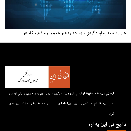
جے ایف-17 په اړه د ګودي میډیا د دروغجنو خبرونو پروپاګنډ ناکام شو
ايچ ټي اين هغه مهم غږونه او کيسې راوړو چې له مرکزي رسنيو پټ وي. زموږ خبري رښتيني او د پېښو
بشپړ پس منظر لري. هندکُش ټريبيون نيټورک له لرې پرتو سيمو نه مستقيم خبرونه او کيسې وړاندې
کوي
د ايچ ټي اين په اړه