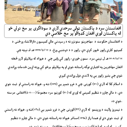
افغانستان سره د پاکستان ټولې سرحدي لارې د سوداګرۍ پر مخ تړلي خو
له پاکستان لوري افغان کډوالو پر مخ خلاصې دي
د افغانستان حکومت د مهاجرینو ستونزو ته د رسېدنې عالي کمېسیون دارالانشاء ورځنۍ د
کمیټیو کاري راپور خپور کړې دې، راپور د د دوشنبې ورځ، د ۱۴۴۷/۵/۱۲هـ قـ نېټه چې
۱۴۰۴/۸/۱۲هـ ل نېټې سره، سمون خوري- راپور کې وایی چې د هېواد له بېلابېلو لارو څخه
افغان مهاجرین په اجباري توګه راستانه شوي او په بېلابېلو برخو کې ورته اړین خدمات وړاندې
شوي چې بشپړ راپور یې په لاندې ډول وړاندې کیږي
د اسلام کلا له لارې (۷۱) کورنۍ چې د غړو شمېر یې (۲۷۹) تنه و، هېواد ته راستنې او ثبت شوي
دي، د مالي چارو د تنظیم کمېټې له لوري له (۷۰) کورنیو سره مجموعًا (۵۰۲۰۰۰)افغانۍ مرسته
شوې ده.
د نیمروز ولایت د ورېښمو له لارې (۳۳)کورنۍ چې د غړو شمېر یې (۱۳۸)تنه و، هېواد ته راستنې
او ثبت شوي دي او همدا راز (۱۴۹۸)مسافر هېواد ته راستانه شوي دي، د مالي چارو د تنظیم
کمېټې له لوري له (۱۲)کورنیو سره مجموعًا (۹۴۰۰۰)افغانۍ مرسته شوې ده.