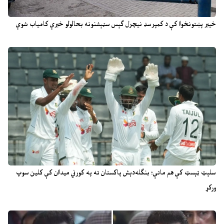
خیبر پښتونخوا کې د کمپرسډ نیچرل ګېس سټېشنونه بحالولو خبرې کامیاب شوې
سلېټ ټېسټ کې هم ماتې؛ بنګله‌دېش پاکستان ته په کورني میدان کې کلین سوپ
ورکړ