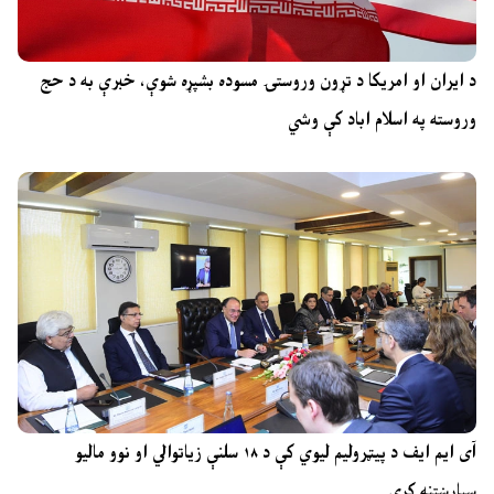
د ایران او امریکا د تړون وروستۍ مسوده بشپړه شوې، خبرې به د حج
وروسته په اسلام اباد کې وشي
آی ایم ایف د پیټرولیم لیوي کې د ۱۸ سلنې زیاتوالي او نوو مالیو
سپارښتنه کړې