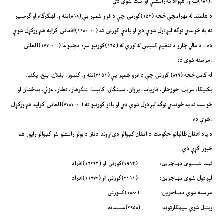
(۹۸۹)تنه و، هېواد ته راستنې او ثبت شوي دي.
د هلمند له بهرامچې څخه (۱۵۲)کورنۍ چې د غړو شمېر یې (۸۶۸)تنه و، لښکرګاه او ګرمسیر
ته په خوندي توګه لېږدول شوې دي او یادې کورنۍ ته (۱۱۸۰۰۰۰)افغانۍ کرایه هم ورکړل شوې
ده ، د مالي چارو د تنظیم کمېټې له لوري له (۱۶۵)کورنیو سره مجموعًا (۱۴۷۰۰۰۰)افغانۍ
مرسته شوې ده.
له کابل څخه (۸۲۹)‍ کورنۍ چې د غړو شمېر یې (۴۱۵۱)تنه و، کندوز، بغلان، بلخ، پکتیا،
پکتیکا، سرپل، جوزجان، فاریاب، پروان، سمنګان، کاپیسا، ننګرهار، تخار، غزني، بدخشان او
خوست ته په خوندي توګه لېږدول شوې دي او یادو کورنیو ته (۴۲۸۲۰۰۰)افغانۍ کرایه هم ورکړل
شوې ده.
د یاد افغان طالبانو حکومت د افغان کډوالو دې اړوند دفتر د ټولو راستنو شو کډوالو راپور هم
خپور کړې دې
ثبت شـــــوي مهـاجرین: (۲۹۶۳)کورنۍ او (۱۶۲۴۳)افراد
لېږدول شـوي مهـاجرین: (۲۱۶۱)کورنۍ او (۱۱۷۷۲)افراد
مرسته شوي مهــاجرین: (۱۸۸۲)کــورنۍ
وېشل شوي سیمکارتونه: (۲۹۵۸)عــــدده