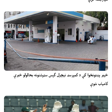
خیبر پښتونخوا کې د کمپرسډ نیچرل ګېس سټېشنونه بحالولو خبرې
کامیاب شوې