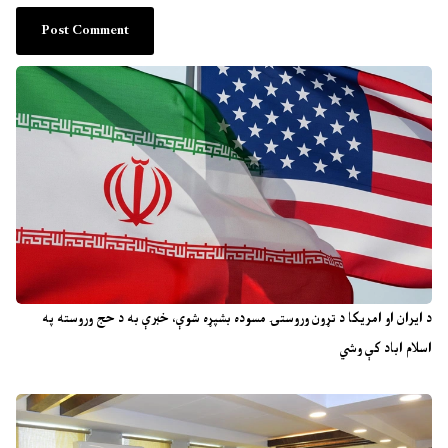
د ایران او امریکا د تړون وروستۍ مسوده بشپړه شوې، خبرې به د حج وروسته په
اسلام اباد کې وشي