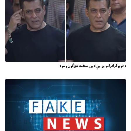
د فوټوګرافرانو پر بې‌ادبۍ سخت غبرګون وښود