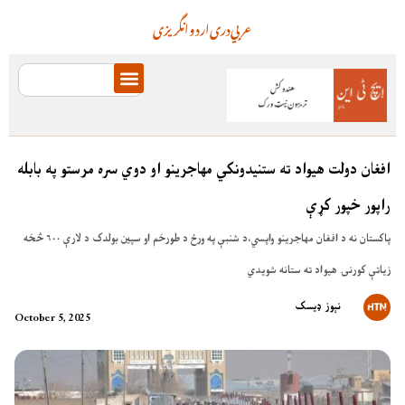
عربي
دری
اردو
انگریزی
افغان دولت هيواد ته ستنيدونکي مهاجرينو او دوي سره مرستو په بابله
راپور خپور کړې
پاکستان نه د افغان مهاجرينو واپسي،د شنبې په ورځ د طورخم او سپين بولدک د لارې ۶۰۰ څخه
زياتې کورنۍ هيواد ته ستانه شويدي
نېوز ډیسک
October 5, 2025