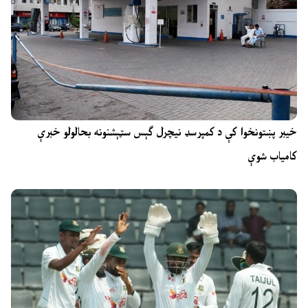
خیبر پښتونخوا کې د کمپرسډ نیچرل ګېس سټېشنونه بحالولو خبرې
کامیاب شوې