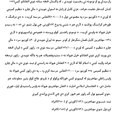
رارسيدلي وو او نومونه ئې رجسټرډ شويدي ۔ له پاکستان څخه ستانه شوي افغانانو کښې۱۲۴۹
کسان کندهار،هلمند،هرات، غزني،کابل او زابل ته استولي شويدي د مالي چارو د تنظیم کمېټې
له لوري د ۵۰۴کورنیو سره په مجموعي ډول د (۴۰۹۰۰۰۰)افغانۍ مرسته کړېده ،د دې ترڅنګ د
طورخم کراسنګ پوائنټ د لارې هم د شنبې په ورځ ۲۹۳کورنۍ چې ټول شمير ئې ۱۰۸۷ ته رسيدو
خپل هيواد ته واپسي کړيده ،د نومونو راجسټر کولو وروسته د خصوصي ټرانسپورټونو د لارې
۱۴۳۸ مهاجرين کابل،لغمان،ننګرهار او کونړ سيمو ته ليږلي شويدي او ۵۳۰ کورنيو سره د مالي
چارو د تنظيم د کميټۍ له لوري د ۴۳۸۶۰۰۰ افغانۍ مرسته شوې ده. راپور کښې د ايران څخه
ډي پورټ کړي شوي افغانانو خپل هيواد ته د ستنيدوتفصيلات هم په ډاګه شويدي ، راپور ترمخه
هرات ولايت کښې د اسلام کلا له لارې ۳۰۴ افغانان هېواد ته راستنې او ثبت شوي دي.د مالي چارو
د تنظیم کمېټۍ د۴۷ کورنیو سره ۴۶۰۰۰ افغانۍ مرسته کړې وه ۔ په دې راپور کښې هيواد ته
واپس راغلي مهاجرينو له کيمپونو کښې خوراکه ورکولو او د ناروغو علاج کولو بشپړ معلومات هم
شامل دي، د افغانستان اسلامي امارت د افغان مهاجرینو هیواد ته واپس راستنیدلو لپاره جوړې
شوې کمیټیو ټول ګډ راپور هم خپور کړې دې چې لاندې وړاندې کیږي.
ثبت شـــــوي مهـاجرین: (۶۷۳)کورنۍ او (۳۲۲۰)افراد
لېږدول شـوي مهـاجرین: (۴۹۳)کورنۍ او (۲۶۸۷)افراد