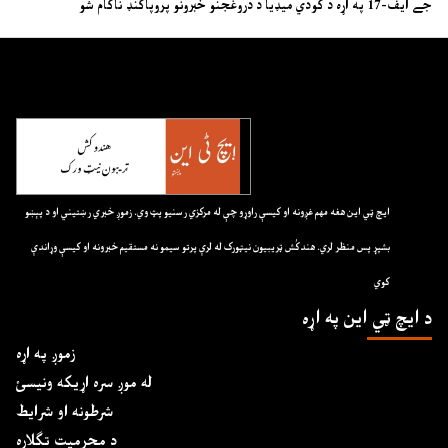
جے ایف-17 په اړه د ګودي میډیا د دروغجنو خبرونو پروپاګنډ ناکام شو
ايچ ټي اين هغه مهم غږونه او کيسې راوړو چې له مرکزي رسنيو پټ وي. زموږ خبري رښتيني او د پېښو
بشپړ پس منظر لري. هندکُش ټريبيون نيټورک له لرې پرتو سيمو نه مستقيم خبرونه او کيسې وړاندې
کوي
د ايچ ټي اين په اړه
زموږ په اړه
له موږ سره اړیکه ونیسئ
شرطونه او شرایط
د محرمیت تګلاره