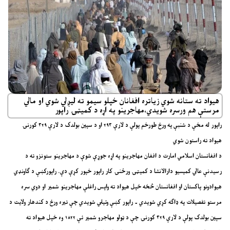
هيواد ته ستانه شوي زياتره افغانان خپلو سيمو ته ليږلي شوي او مالي
مرستې هم ورسره شويدي،مهاجرينو په اړه د کميټۍ راپور
راپور له مخې د شنبې په ورځ طورخم پولې د لارې ۲۹۳ او د سپين بولدک د لارې ۳۲۹ کورنۍ
هيواد ته راستون شوي
د افغانستان اسلامي امارت د افغان مهاجرینو په اړه جوړې شوې د مهاجرینو ستونزو ته د
رسیدنې عالي کمیسیو دارالانشا د کمیټۍ ورځنۍ کار راپور خپور کړې دې. راپورکښې د ګاونډي
هيوادونو پاکستان او افغانستان څخه خپل هيواد ته واپس راغلې مهاجرينو شمير او دوي سره
مرستو تفصيلات په ډاګه کړي شويدي ۔ راپور کښې وئيلي شويدي چې تيره ورځ د کندهار ولايت د
سپين بولدک پولې د لارې ۳۲۹ کورنۍ چې د ټولو مهاجرو شمير ئې ۱۸۲۲ وه خپل هيواد ته