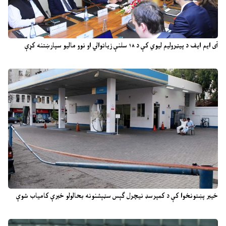
آی ایم ایف د پیټرولیم لیوي کې د ۱۸ سلنې زیاتوالي او نوو مالیو سپارښتنه کړې
خیبر پښتونخوا کې د کمپرسډ نیچرل ګېس سټېشنونه بحالولو خبرې کامیاب شوې