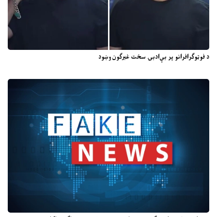
د فوټوګرافرانو پر بې‌ادبۍ سخت غبرګون وښود