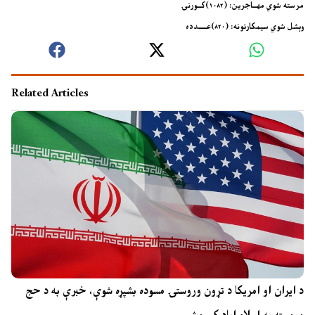
مرسته شوي مهــاجرین: (۱۰۸۲)کــورنۍ
وېشل شوي سیمکارتونه: (۸۲۰)عــــدده
Related Articles
د ایران او امریکا د تړون وروستۍ مسوده بشپړه شوې، خبرې به د حج