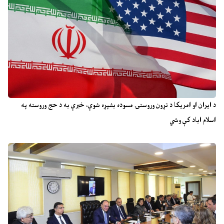
د ایران او امریکا د تړون وروستۍ مسوده بشپړه شوې، خبرې به د حج وروسته په
اسلام اباد کې وشي