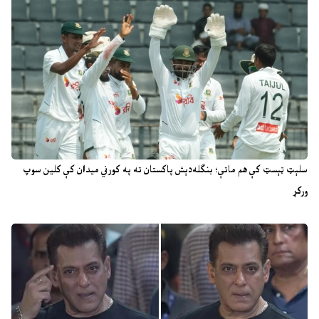
سلېټ ټېسټ کې هم ماتې؛ بنګله‌دېش پاکستان ته په کورني میدان کې کلین سوپ
ورکړ