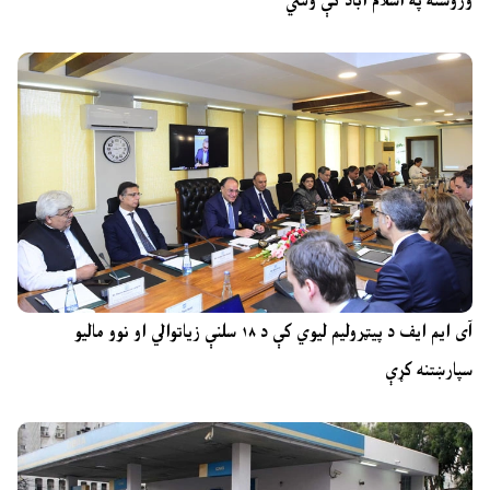
وروسته په اسلام اباد کې وشي
آی ایم ایف د پیټرولیم لیوي کې د ۱۸ سلنې زیاتوالي او نوو مالیو
سپارښتنه کړې